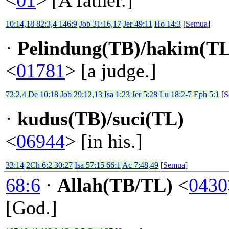
10:14,18 82:3,4 146:9
Job 31:16,17
Jer 49:11
Ho 14:3
[
Semua
]
·
Pelindung(TB)/hakim(TL
<
01781
> [a judge.]
72:2,4
De 10:18
Job 29:12,13
Isa 1:23
Jer 5:28
Lu 18:2-7
Eph 5:1
[
S
·
kudus(TB)/suci(TL)
<
06944
> [in his.]
33:14
2Ch 6:2 30:27
Isa 57:15 66:1
Ac 7:48,49
[
Semua
]
68:6
·
Allah(TB/TL)
<
0430
[God.]