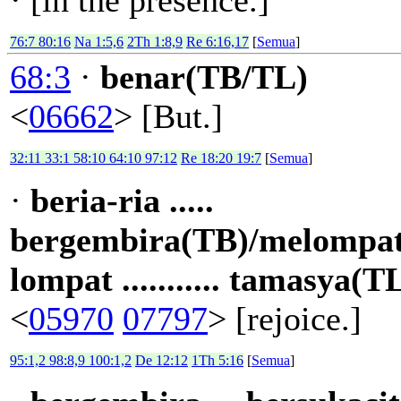
76:7 80:16
Na 1:5,6
2Th 1:8,9
Re 6:16,17
[
Semua
]
68:3
·
benar(TB/TL)
<
06662
> [But.]
32:11 33:1 58:10 64:10 97:12
Re 18:20 19:7
[
Semua
]
·
beria-ria .....
bergembira(TB)/melompat
lompat ........... tamasya(T
<
05970
07797
> [rejoice.]
95:1,2 98:8,9 100:1,2
De 12:12
1Th 5:16
[
Semua
]