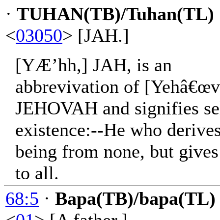
·
TUHAN(TB)/Tuhan(TL)
<
03050
> [JAH.]
[YÆ’hh,] JAH, is an
abbrevivation of [Yehâ€œ
JEHOVAH and signifies se
existence:--He who derives
being from none, but gives
to all.
68:5
·
Bapa(TB)/bapa(TL)
<
01
> [A father.]