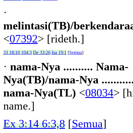
·
melintasi(TB)/berkendara
<
07392
> [rideth.]
33 18:10 104:3
De 33:26
Isa 19:1
[
Semua
]
·
nama-Nya .......... Nama-
Nya(TB)/nama-Nya ...........
nama-Nya(TL)
<
08034
> [h
name.]
Ex 3:14 6:3,8
[
Semua
]