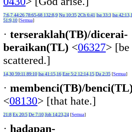
0430
> [God arise.]
7:6,7 44:26 78:65-68 132:8,9
Nu 10:35
2Ch 6:41
Isa 33:3
Isa 42:13,
51:9,10
[
Semua
]
·
terseraklah(TB)/dicerai-
beraikan(TL)
<
06327
> [be
scattered.]
14,30 59:11 89:10
Isa 41:15,16
Eze 5:2 12:14,15
Da 2:35
[
Semua
]
·
membenci(TB)/benci(TL
<
08130
> [that hate.]
21:8
Ex 20:5
De 7:10
Joh 14:23,24
[
Semua
]
·
hadapan-