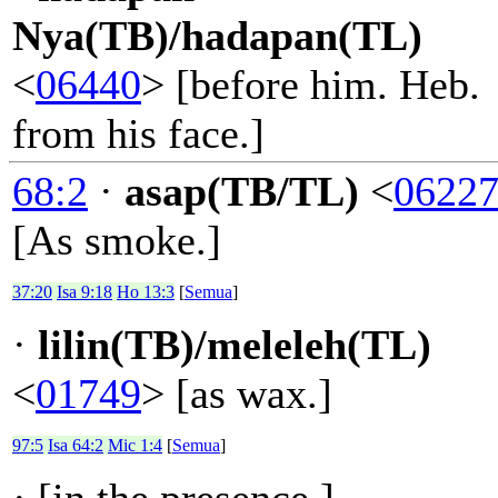
Nya(TB)/hadapan(TL)
<
06440
> [before him. Heb.
from his face.]
68:2
·
asap(TB/TL)
<
0622
[As smoke.]
37:20
Isa 9:18
Ho 13:3
[
Semua
]
·
lilin(TB)/meleleh(TL)
<
01749
> [as wax.]
97:5
Isa 64:2
Mic 1:4
[
Semua
]
·
[in the presence.]