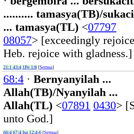
·
bergembira ... bersukaci
.......... tamasya(TB)/sukac
... tamasya(TL)
<
07797
08057
> [exceedingly rejoice
Heb. rejoice with gladness.]
21:1 43:4
1Pe 1:8
[
Semua
]
68:4
·
Bernyanyilah ...
Allah(TB)/Nyanyilah ...
Allah(TL)
<
07891
0430
> [
unto God.]
66:4 67:4
Isa 12:4-6
[
Semua
]