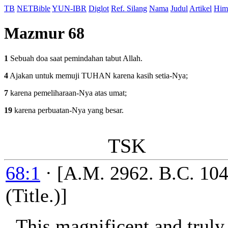
TB
NETBible
YUN-IBR
Diglot
Ref. Silang
Nama
Judul
Artikel
Him
Mazmur 68
1
Sebuah doa saat pemindahan tabut Allah.
4
Ajakan untuk memuji TUHAN karena kasih setia-Nya;
7
karena pemeliharaan-Nya atas umat;
19
karena perbuatan-Nya yang besar.
TSK
68:1
·
[A.M. 2962. B.C. 104
(Title.)]
This magnificent and truly