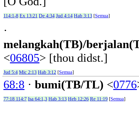
[O God.]
114:1-8
Ex 13:21
De 4:34
Jud 4:14
Hab 3:13
[
Semua
]
·
melangkah(TB)/berjalan(
<
06805
> [thou didst.]
Jud 5:4
Mic 2:13
Hab 3:12
[
Semua
]
68:8
·
bumi(TB/TL)
<
0776
77:18 114:7
Isa 64:1,3
Hab 3:13
Heb 12:26
Re 11:19
[
Semua
]