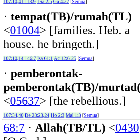
107:10,41 113:9
1Sa 2:5
Ga 4:27
[
Semua
]
·
tempat(TB)/rumah(TL)
<
01004
> [families. Heb. a
house. he bringeth.]
107:10,14 146:7
Isa 61:1
Ac 12:6-25
[
Semua
]
·
pemberontak-
pemberontak(TB)/murtad
<
05637
> [the rebellious.]
107:34,40
De 28:23,24
Ho 2:3
Mal 1:3
[
Semua
]
68:7
·
Allah(TB/TL)
<
0430