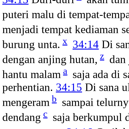
puteri malu di tempat-temp
menjadi tempat kediaman se
x
burung unta.
34:14
Di san
z
dengan anjing hutan,
dan 
a
hantu malam
saja ada di 
perhentian.
34:15
Di sana ul
b
mengeram
sampai telurny
c
dendang
saja berkumpul d