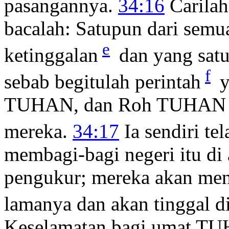
pasangannya.
34:16
Carilah
bacalah: Satupun dari semu
e
ketinggalan
dan yang satu
f
sebab begitulah perintah
y
TUHAN, dan Roh TUHAN se
mereka.
34:17
Ia sendiri t
membagi-bagi negeri itu di 
pengukur; mereka akan me
lamanya dan akan tinggal di
Keselamatan bagi umat T