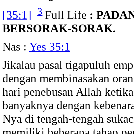
3
[35:1]
Full Life
: PADA
BERSORAK-SORAK.
Nas :
Yes 35:1
Jikalau pasal tigapuluh em
dengan membinasakan orang
hari penebusan Allah ketik
banyaknya dengan kebenar
Nya di tengah-tengah sukaci
memiliki beberapa tahap pe