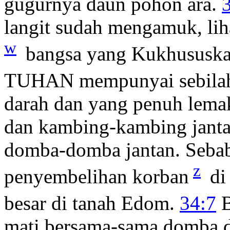
gugurnya daun pohon ara.
langit sudah mengamuk, lih
w
bangsa yang Kukhususka
TUHAN mempunyai sebila
darah dan yang penuh lema
dan kambing-kambing janta
domba-domba jantan. Seb
z
penyembelihan korban
di
besar di tanah Edom.
34:7
B
mati bersama-sama domba d