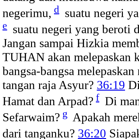
d
negerimu,
suatu negeri y
e
suatu negeri yang beroti
Jangan sampai Hizkia mem
TUHAN akan melepaskan kit
bangsa-bangsa melepaskan 
tangan raja Asyur?
36:19
Di
f
Hamat dan Arpad?
Di mana
g
Sefarwaim?
Apakah merek
dari tanganku?
36:20
Siapak