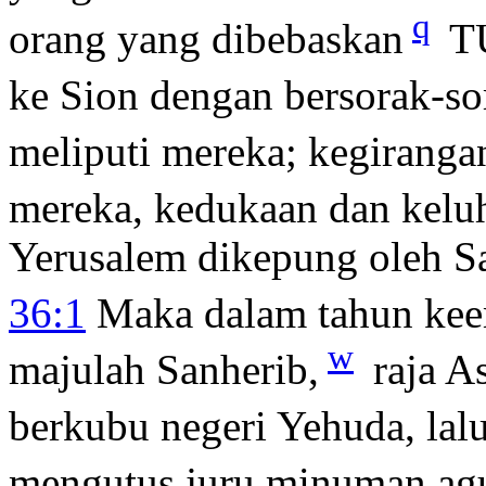
q
orang yang dibebaskan
TU
ke Sion dengan bersorak-sor
meliputi mereka; kegiranga
mereka, kedukaan dan kelu
Yerusalem dikepung oleh S
36:1
Maka dalam tahun keem
w
majulah Sanherib,
raja A
berkubu negeri Yehuda, lal
mengutus juru minuman agu