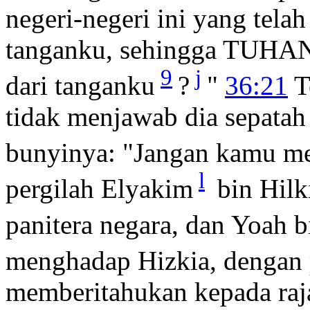
negeri-negeri ini yang tela
tanganku, sehingga TUHAN
9
j
dari tanganku
?
"
36:21
T
tidak menjawab dia sepatah 
bunyinya: "Jangan kamu me
l
pergilah Elyakim
bin Hilki
panitera negara, dan Yoah b
menghadap Hizkia, dengan 
memberitahukan kepada raj