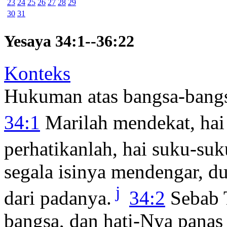
23
24
25
26
27
28
29
30
31
Yesaya 34:1--36:22
Konteks
Hukuman atas bangsa-bang
34:1
Marilah mendekat, hai
perhatikanlah, hai suku-su
segala isinya mendengar, du
j
dari padanya.
34:2
Sebab
bangsa, dan hati-Nya panas 