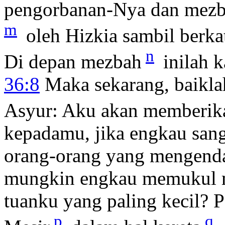
pengorbanan-Nya dan mezb
m
oleh Hizkia sambil berka
n
Di depan mezbah
inilah 
36:8
Maka sekarang, baiklah
Asyur: Aku akan memberika
kepadamu, jika engkau san
orang-orang yang mengend
mungkin engkau memukul m
tuanku yang paling kecil? 
p
q