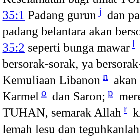
j
35:1
Padang gurun
dan pa
padang belantara akan bers
l
35:2
seperti bunga mawar
bersorak-sorak, ya bersorak
n
Kemuliaan Libanon
akan 
o
p
Karmel
dan Saron;
mere
r
TUHAN, semarak Allah
k
lemah lesu dan teguhkanlah 