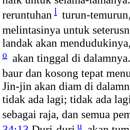
l
reruntuhan
turun-temurun
melintasinya untuk seterus
landak akan mendudukinya,
o
akan tinggal di dalamn
baur dan kosong tepat menu
Jin-jin akan diam di dalam
tidak ada lagi; tidak ada l
sebagai raja, dan semua p
u
34:13
Duri-duri
akan tumb