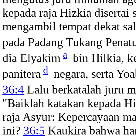
kepada raja Hizkia disertai 
mengambil tempat dekat salu
pada Padang Tukang Penatu
a
dia Elyakim
bin Hilkia, k
d
panitera
negara, serta Yoa
36:4
Lalu berkatalah juru 
"Baiklah katakan kepada Hiz
raja Asyur: Kepercayaan m
ini?
36:5
Kaukira bahwa han