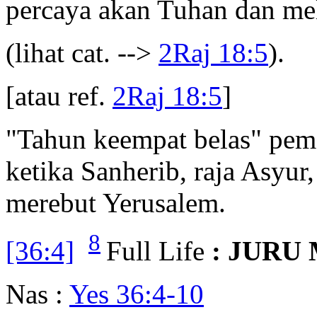
percaya akan Tuhan dan me
(lihat cat. -->
2Raj 18:5
).
[atau ref.
2Raj 18:5
]
"Tahun keempat belas" pem
ketika Sanherib, raja Asyu
merebut Yerusalem.
8
[36:4]
Full Life
: JURU
Nas :
Yes 36:4-10