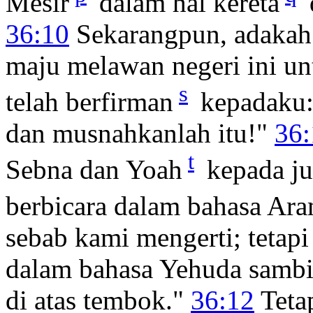
Mesir
dalam hal kereta
36:10
Sekarangpun, adakah
maju melawan negeri ini
s
telah berfirman
kepadaku:
dan musnahkanlah itu!"
36:
t
Sebna dan Yoah
kepada ju
berbicara dalam bahasa Ar
sebab kami mengerti; tetap
dalam bahasa Yehuda sambil
di atas tembok."
36:12
Teta