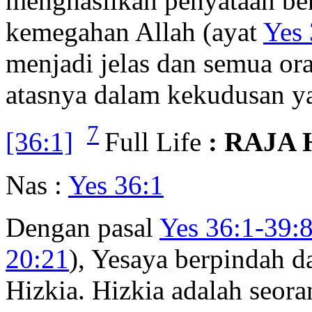
menghasilkan penyataan be
kemegahan Allah (ayat
Yes 
menjadi jelas dan semua ora
atasnya dalam kekudusan y
7
[36:1]
Full Life
: RAJA 
Nas :
Yes 36:1
Dengan pasal
Yes 36:1-39:
20:21
), Yesaya berpindah d
Hizkia. Hizkia adalah seora