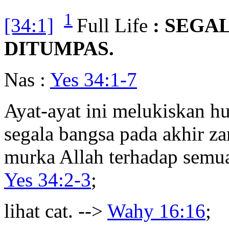
1
[34:1]
Full Life
: SEGA
DITUMPAS.
Nas :
Yes 34:1-7
Ayat-ayat ini melukiskan 
segala bangsa pada akhir z
murka Allah terhadap semu
Yes 34:2-3
;
lihat cat. -->
Wahy 16:16
;