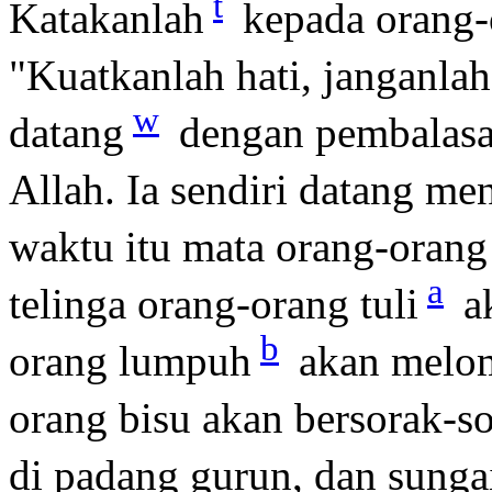
t
Katakanlah
kepada orang-o
"Kuatkanlah hati, janganlah
w
datang
dengan pembalas
Allah. Ia sendiri datang m
waktu itu mata orang-orang
a
telinga orang-orang tuli
a
b
orang lumpuh
akan melomp
orang bisu akan bersorak-so
di padang gurun, dan sunga