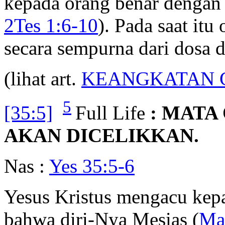
kepada orang benar dengan 
2Tes 1:6-10
). Pada saat itu
secara sempurna dari dosa 
(lihat art.
KEANGKATAN 
5
[35:5]
Full Life
: MATA
AKAN DICELIKKAN.
Nas :
Yes 35:5-6
Yesus Kristus mengacu kepad
bahwa diri-Nya Mesias (
Ma