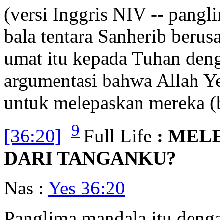
(versi Inggris NIV -- pang
bala tentara Sanherib beru
umat itu kepada Tuhan deng
argumentasi bahwa Allah Y
untuk melepaskan mereka (
9
[36:20]
Full Life
: MEL
DARI TANGANKU?
Nas :
Yes 36:20
Panglima mandala itu deng