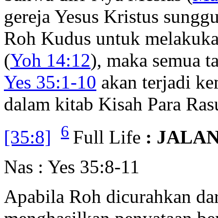
gereja Yesus Kristus sungg
Roh Kudus untuk melakukan
(
Yoh 14:12
), maka semua t
Yes 35:1-10
akan terjadi ke
dalam kitab Kisah Para Ras
6
[35:8]
Full Life
: JALA
Nas : Yes 35:8-11
Apabila Roh dicurahkan dar