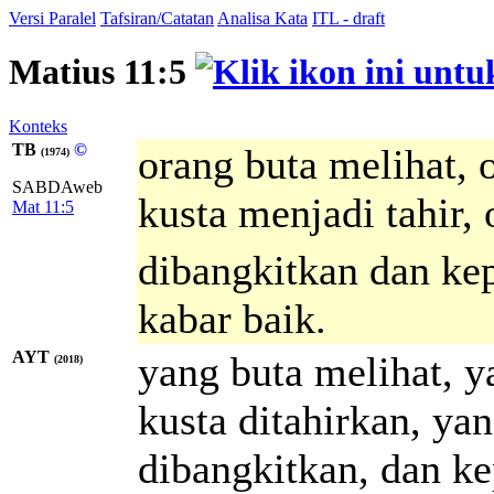
Versi Paralel
Tafsiran/Catatan
Analisa Kata
ITL - draft
Matius 11:5
Konteks
TB
©
orang buta melihat, 
(1974)
SABDAweb
kusta menjadi tahir,
Mat 11:5
dibangkitkan dan ke
kabar baik.
AYT
yang buta melihat, y
(2018)
kusta ditahirkan, ya
dibangkitkan, dan ke