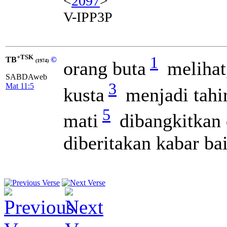
<
2097
>
V-IPP3P
+TSK
1
TB
©
orang buta
melihat
(1974)
SABDAweb
3
Mat 11:5
kusta
menjadi tahir
5
mati
dibangkitkan 
diberitakan kabar ba