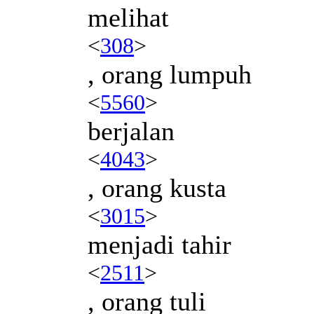
melihat
<
308
>
, orang lumpuh
<
5560
>
berjalan
<
4043
>
, orang kusta
<
3015
>
menjadi tahir
<
2511
>
, orang tuli