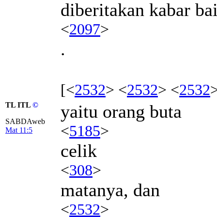
diberitakan kabar ba
<
2097
>
.
[<
2532
> <
2532
> <
2532
TL ITL
©
yaitu orang buta
SABDAweb
<
5185
>
Mat 11:5
celik
<
308
>
matanya, dan
<
2532
>