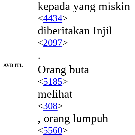
kepada yang miskin
<
4434
>
diberitakan Injil
<
2097
>
.
AVB ITL
Orang buta
<
5185
>
melihat
<
308
>
, orang lumpuh
<
5560
>