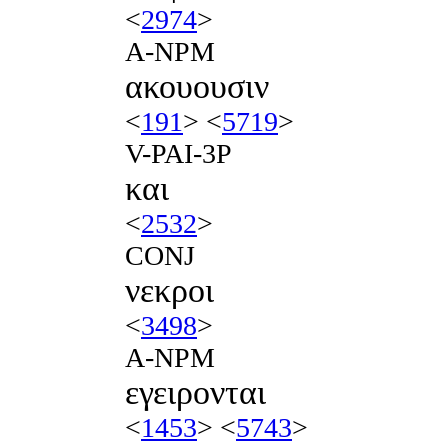
<
2974
>
A-NPM
ακουουσιν
<
191
> <
5719
>
V-PAI-3P
και
<
2532
>
CONJ
νεκροι
<
3498
>
A-NPM
εγειρονται
<
1453
> <
5743
>