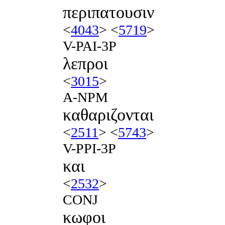
περιπατουσιν
<
4043
> <
5719
>
V-PAI-3P
λεπροι
<
3015
>
A-NPM
καθαριζονται
<
2511
> <
5743
>
V-PPI-3P
και
<
2532
>
CONJ
κωφοι