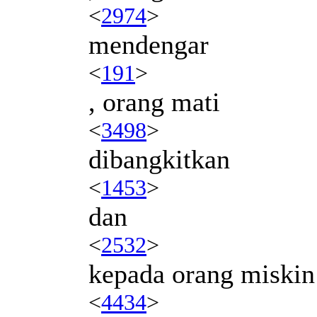
<
2974
>
mendengar
<
191
>
, orang mati
<
3498
>
dibangkitkan
<
1453
>
dan
<
2532
>
kepada orang miskin
<
4434
>