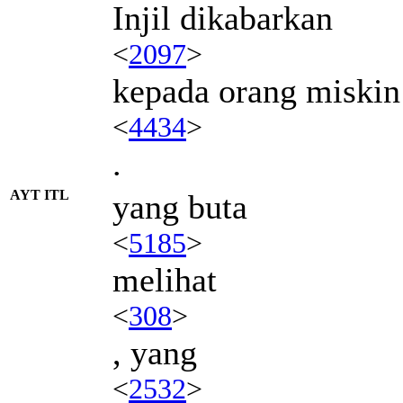
Injil dikabarkan
<
2097
>
kepada orang miskin
<
4434
>
.
AYT ITL
yang buta
<
5185
>
melihat
<
308
>
, yang
<
2532
>