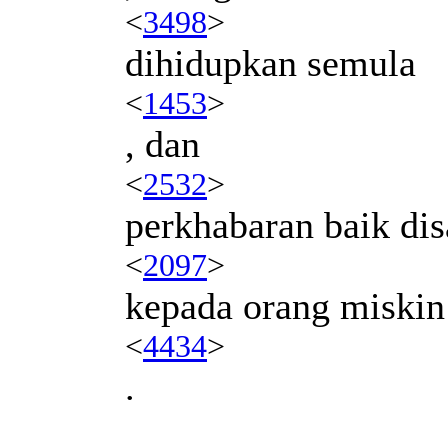
<
3498
>
dihidupkan semula
<
1453
>
, dan
<
2532
>
perkhabaran baik di
<
2097
>
kepada orang miskin
<
4434
>
.