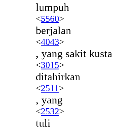
lumpuh
<
5560
>
berjalan
<
4043
>
, yang sakit kusta
<
3015
>
ditahirkan
<
2511
>
, yang
<
2532
>
tuli