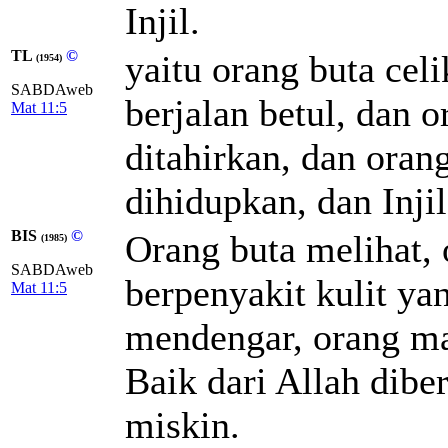
Injil.
TL
©
yaitu orang buta cel
(1954)
SABDAweb
berjalan betul, dan 
Mat 11:5
ditahirkan, dan oran
dihidupkan, dan Inji
BIS
©
Orang buta melihat, 
(1985)
SABDAweb
berpenyakit kulit ya
Mat 11:5
mendengar, orang ma
Baik dari Allah dibe
miskin.