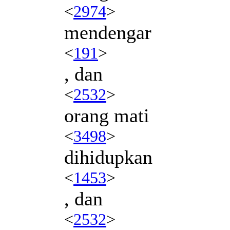
<
2974
>
mendengar
<
191
>
, dan
<
2532
>
orang mati
<
3498
>
dihidupkan
<
1453
>
, dan
<
2532
>