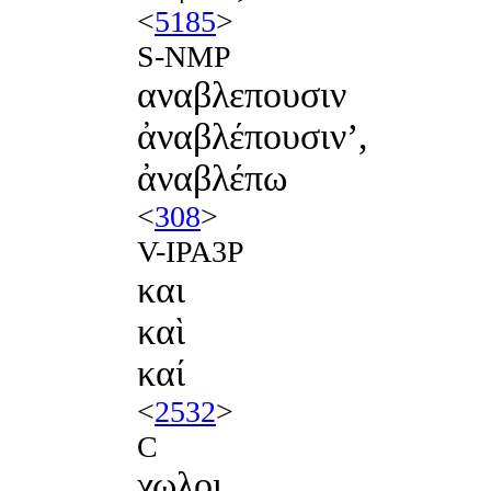
<
5185
>
S-NMP
αναβλεπουσιν
ἀναβλέπουσιν’,
ἀναβλέπω
<
308
>
V-IPA3P
και
καὶ
καί
<
2532
>
C
χωλοι