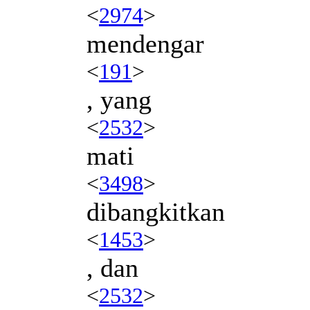
<
2974
>
mendengar
<
191
>
, yang
<
2532
>
mati
<
3498
>
dibangkitkan
<
1453
>
, dan
<
2532
>