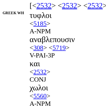
[<
2532
> <
2532
> <
2532
GREEK WH
τυφλοι
<
5185
>
A-NPM
αναβλεπουσιν
<
308
> <
5719
>
V-PAI-3P
και
<
2532
>
CONJ
χωλοι
<
5560
>
A-NPM