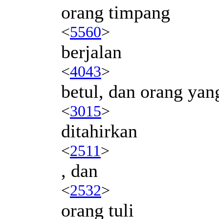
orang timpang
<
5560
>
berjalan
<
4043
>
betul, dan orang yan
<
3015
>
ditahirkan
<
2511
>
, dan
<
2532
>
orang tuli