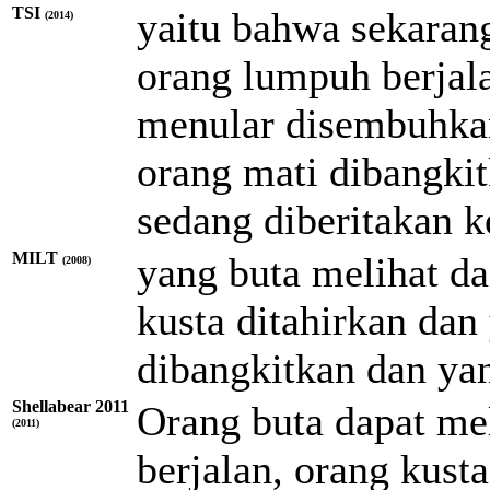
TSI
yaitu bahwa sekaran
(2014)
orang lumpuh berjala
menular disembuhkan
orang mati dibangkit
sedang diberitakan 
MILT
yang buta melihat d
(2008)
kusta ditahirkan dan
dibangkitkan dan yan
Shellabear 2011
Orang buta dapat me
(2011)
berjalan, orang kust