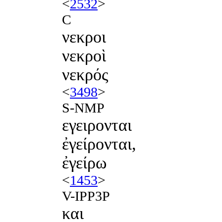
<
2532
>
C
νεκροι
νεκροὶ
νεκρός
<
3498
>
S-NMP
εγειρονται
ἐγείρονται,
ἐγείρω
<
1453
>
V-IPP3P
και