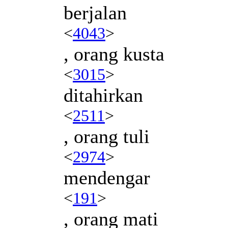
berjalan
<
4043
>
, orang kusta
<
3015
>
ditahirkan
<
2511
>
, orang tuli
<
2974
>
mendengar
<
191
>
, orang mati