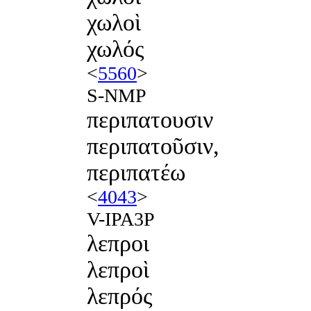
χωλοὶ
χωλός
<
5560
>
S-NMP
περιπατουσιν
περιπατοῦσιν,
περιπατέω
<
4043
>
V-IPA3P
λεπροι
λεπροὶ
λεπρός