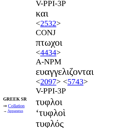
V-PPI-3P
και
<
2532
>
CONJ
πτωχοι
<
4434
>
A-NPM
ευαγγελιζονται
<
2097
> <
5743
>
V-PPI-3P
GREEK SR
τυφλοι
⇒
Collation
‘τυφλοὶ
→
Apparatus
τυφλός