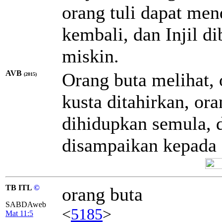
orang tuli dapat men
kembali, dan Injil d
miskin.
AVB
Orang buta melihat, 
(2015)
kusta ditahirkan, or
dihidupkan semula, 
disampaikan kepada 
TB ITL
©
orang buta
SABDAweb
<
5185
>
Mat 11:5