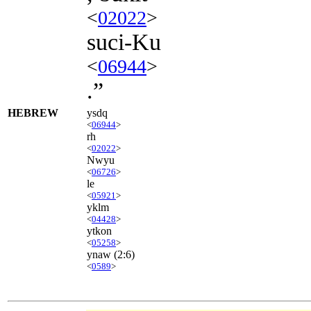
<
02022
>
suci-Ku
<
06944
>
.”
HEBREW
ysdq
<
06944
>
rh
<
02022
>
Nwyu
<
06726
>
le
<
05921
>
yklm
<
04428
>
ytkon
<
05258
>
ynaw
(2:6)
<
0589
>