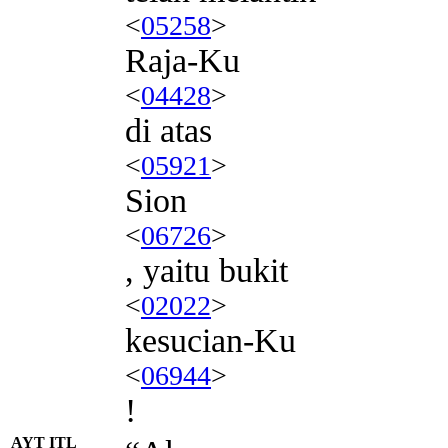
<
05258
>
Raja-Ku
<
04428
>
di atas
<
05921
>
Sion
<
06726
>
, yaitu bukit
<
02022
>
kesucian-Ku
<
06944
>
!
AYT ITL