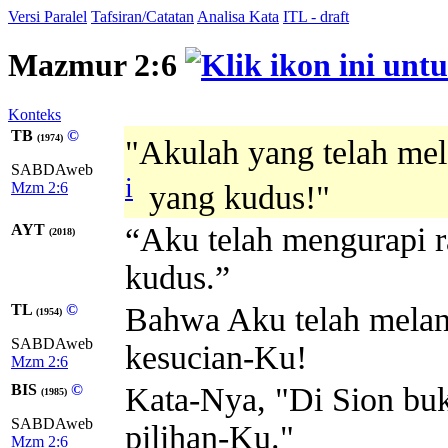
Versi Paralel
Tafsiran/Catatan
Analisa Kata
ITL - draft
Mazmur 2:6
Konteks
TB
©
(1974)
"Akulah yang telah mel
SABDAweb
i
Mzm 2:6
yang kudus!"
AYT
“Aku telah mengurapi 
(2018)
kudus.”
TL
©
Bahwa Aku telah melant
(1954)
SABDAweb
kesucian-Ku!
Mzm 2:6
BIS
©
Kata-Nya, "Di Sion buki
(1985)
SABDAweb
pilihan-Ku."
Mzm 2:6