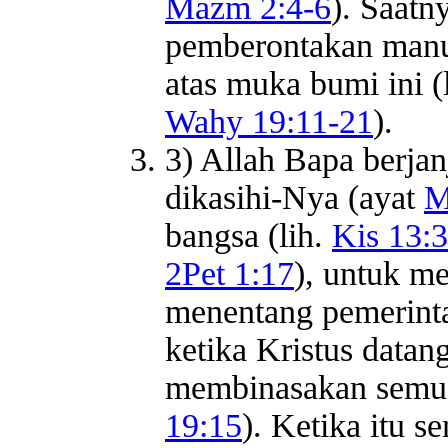
Mazm 2:4-6
). Saatn
pemberontakan manu
atas muka bumi ini (
Wahy 19:11-21
).
3) Allah Bapa berja
dikasihi-Nya (ayat
M
bangsa (lih.
Kis 13:
2Pet 1:17
), untuk m
menentang pemerintah
ketika Kristus datan
membinasakan semua
19:15
). Ketika itu 