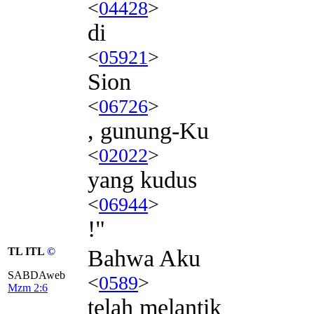
<
04428
>
di
<
05921
>
Sion
<
06726
>
, gunung-Ku
<
02022
>
yang kudus
<
06944
>
!"
TL ITL
©
Bahwa Aku
SABDAweb
<
0589
>
Mzm 2:6
telah melantik