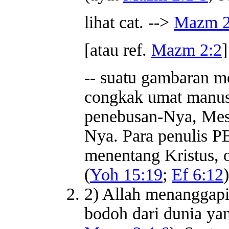
lihat cat. -->
Mazm 2
[atau ref.
Mazm 2:2
]
-- suatu gambaran 
congkak umat manus
penebusan-Nya, Mesi
Nya. Para penulis P
menentang Kristus, o
(
Yoh 15:19
;
Ef 6:12
)
2) Allah menanggap
bodoh dari dunia ya