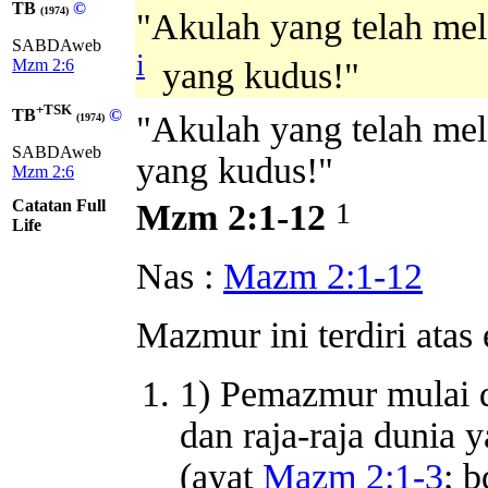
TB
©
(1974)
"Akulah yang telah mel
SABDAweb
i
Mzm 2:6
yang kudus!"
+TSK
TB
©
"Akulah yang telah mel
(1974)
SABDAweb
yang kudus!"
Mzm 2:6
Catatan Full
1
Mzm 2:1-12
Life
Nas :
Mazm 2:1-12
Mazmur ini terdiri ata
1) Pemazmur mulai 
dan raja-raja dunia
(ayat
Mazm 2:1-3
; 