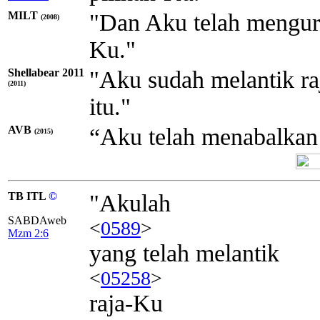
MILT
"Dan Aku telah mengura
(2008)
Ku."
Shellabear 2011
"Aku sudah melantik ra
(2011)
itu."
AVB
“Aku telah menabalkan 
(2015)
TB ITL
©
"Akulah
SABDAweb
<
0589
>
Mzm 2:6
yang telah melantik
<
05258
>
raja-Ku