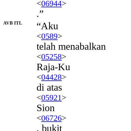
<
06944
>
.”
AVB ITL
“Aku
<
0589
>
telah menabalkan
<
05258
>
Raja-Ku
<
04428
>
di atas
<
05921
>
Sion
<
06726
>
, bukit