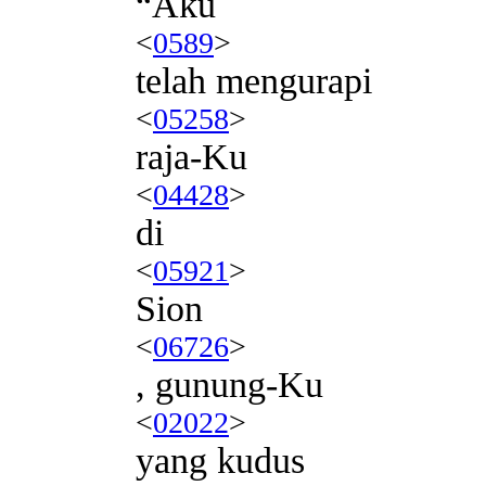
“Aku
<
0589
>
telah mengurapi
<
05258
>
raja-Ku
<
04428
>
di
<
05921
>
Sion
<
06726
>
, gunung-Ku
<
02022
>
yang kudus