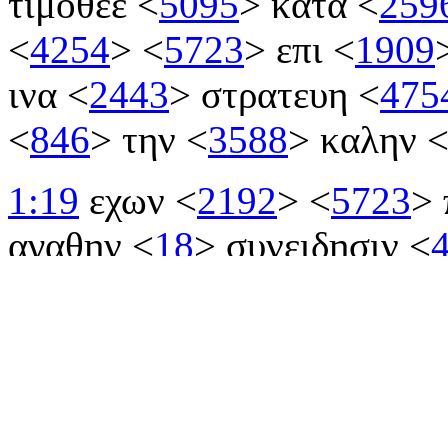
τιμοθεε
<
5095
>
κατα
<
259
<
4254
>
<
5723
>
επι
<
1909
ινα
<
2443
>
στρατευη
<
475
<
846
>
την
<
3588
>
καλην
1:19
εχων
<
2192
>
<
5723
>
αγαθην
<
18
>
συνειδησιν
<
απωσαμενοι
<
683
>
<
5666
<
4102
>
εναυαγησαν
<
3489
1:20
ων
<
3739
>
εστιν
<
20
<
2532
>
αλεξανδρος
<
223
>