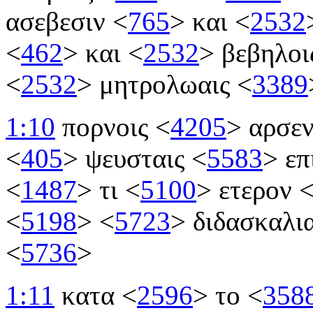
ασεβεσιν
<
765
>
και
<
2532
<
462
>
και
<
2532
>
βεβηλοι
<
2532
>
μητρολωαις
<
3389
1:10
πορνοις
<
4205
>
αρσεν
<
405
>
ψευσταις
<
5583
>
επ
<
1487
>
τι
<
5100
>
ετερον
<
5198
>
<
5723
>
διδασκαλι
<
5736
>
1:11
κατα
<
2596
>
το
<
358