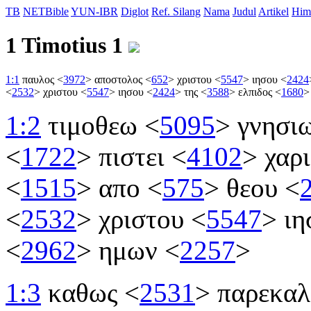
TB
NETBible
YUN-IBR
Diglot
Ref. Silang
Nama
Judul
Artikel
Him
1 Timotius 1
1:1
παυλος
<
3972
>
αποστολος
<
652
>
χριστου
<
5547
>
ιησου
<
2424
<
2532
>
χριστου
<
5547
>
ιησου
<
2424
>
της
<
3588
>
ελπιδος
<
1680
>
1:2
τιμοθεω
<
5095
>
γνησι
<
1722
>
πιστει
<
4102
>
χαρ
<
1515
>
απο
<
575
>
θεου
<
<
2532
>
χριστου
<
5547
>
ιη
<
2962
>
ημων
<
2257
>
1:3
καθως
<
2531
>
παρεκα