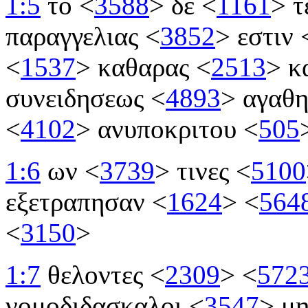
1:5
το
<
3588
>
δε
<
1161
>
τ
παραγγελιας
<
3852
>
εστιν
<
1537
>
καθαρας
<
2513
>
κ
συνειδησεως
<
4893
>
αγαθ
<
4102
>
ανυποκριτου
<
505
1:6
ων
<
3739
>
τινες
<
5100
εξετραπησαν
<
1624
>
<
564
<
3150
>
1:7
θελοντες
<
2309
>
<
572
νομοδιδασκαλοι
<
3547
>
μ