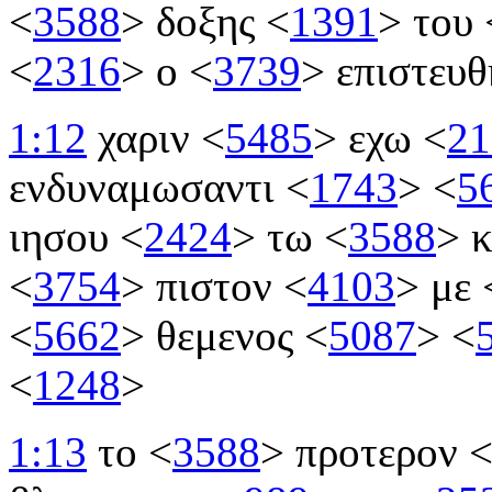
<
3588
>
δοξης
<
1391
>
του
<
2316
>
ο
<
3739
>
επιστευ
1:12
χαριν
<
5485
>
εχω
<
21
ενδυναμωσαντι
<
1743
>
<
5
ιησου
<
2424
>
τω
<
3588
>
κ
<
3754
>
πιστον
<
4103
>
με
<
5662
>
θεμενος
<
5087
>
<
<
1248
>
1:13
το
<
3588
>
προτερον