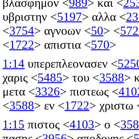
βλασφημον
<
989
>
και
<
25
υβριστην
<
5197
>
αλλα
<
23
<
3754
>
αγνοων
<
50
>
<
572
<
1722
>
απιστια
<
570
>
1:14
υπερεπλεονασεν
<
525
χαρις
<
5485
>
του
<
3588
>
κ
μετα
<
3326
>
πιστεως
<
410
<
3588
>
εν
<
1722
>
χριστω
1:15
πιστος
<
4103
>
ο
<
358
πασης
<
3956
>
αποδοχης
<