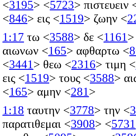
<
3195
>
<
5723
>
πιστευειν
<
846
>
εις
<
1519
>
ζωην
<
2
1:17
τω
<
3588
>
δε
<
1161
>
αιωνων
<
165
>
αφθαρτω
<
8
<
3441
>
θεω
<
2316
>
τιμη
<
εις
<
1519
>
τους
<
3588
>
αι
<
165
>
αμην
<
281
>
1:18
ταυτην
<
3778
>
την
<
3
παρατιθεμαι
<
3908
>
<
5731