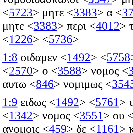
<
5723
>
μητε
<
3383
>
α
<
3
μητε
<
3383
>
περι
<
4012
>
τ
<
1226
>
<
5736
>
1:8
οιδαμεν
<
1492
>
<
5758
<
2570
>
ο
<
3588
>
νομος
<
αυτω
<
846
>
νομιμως
<
354
1:9
ειδως
<
1492
>
<
5761
>
τ
<
1342
>
νομος
<
3551
>
ου
ανομοις
<
459
>
δε
<
1161
>
κ