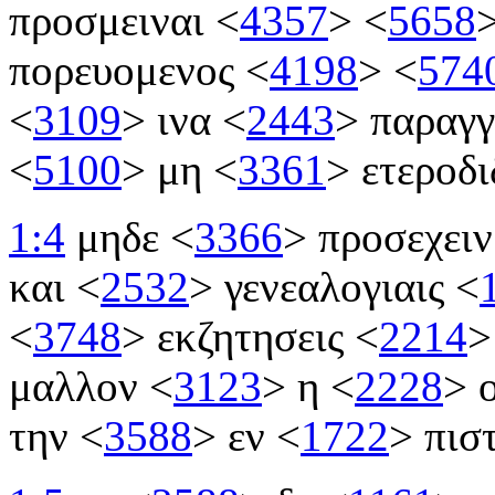
προσμειναι
<
4357
>
<
5658
πορευομενος
<
4198
>
<
574
<
3109
>
ινα
<
2443
>
παραγγ
<
5100
>
μη
<
3361
>
ετεροδι
1:4
μηδε
<
3366
>
προσεχει
και
<
2532
>
γενεαλογιαις
<
<
3748
>
εκζητησεις
<
2214
>
μαλλον
<
3123
>
η
<
2228
>
ο
την
<
3588
>
εν
<
1722
>
πισ