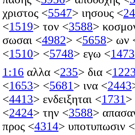
χριστος
<
5547
>
ιησους
<
2
<
1519
>
τον
<
3588
>
κοσμο
σωσαι
<
4982
>
<
5658
>
ων
<
1510
>
<
5748
>
εγω
<
1473
1:16
αλλα
<
235
>
δια
<
122
<
1653
>
<
5681
>
ινα
<
2443
<
4413
>
ενδειξηται
<
1731
>
<
2424
>
την
<
3588
>
απασα
προς
<
4314
>
υποτυπωσιν
<