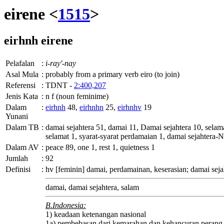
eirene <
1515
>
eirhnh
eirene
Pelafalan
:
i-ray'-nay
Asal Mula
:
probably from a primary verb eiro (to join)
Referensi
:
TDNT -
2:400,207
Jenis Kata
:
n f (noun feminime)
Dalam
:
eirhnh
48,
eirhnhn
25,
eirhnhv
19
Yunani
Dalam TB
:
damai sejahtera 51, damai 11, Damai sejahtera 10, sela
selamat 1, syarat-syarat perdamaian 1, damai sejahtera-
Dalam AV
:
peace 89, one 1, rest 1, quietness 1
Jumlah
:
92
Definisi
:
hv
[feminin] damai, perdamainan, keserasian; damai sejah
damai, damai sejahtera, salam
B.Indonesia:
1) keadaan ketenangan nasional
1a) pembebasan dari kemarahan dan kehancuran perang