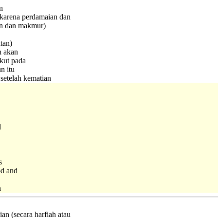
n
(karena perdamaian dan
an dan makmur)
tan)
n akan
akut pada
n itu
 setelah kematian
d
s
od and
h
an (secara harfiah atau