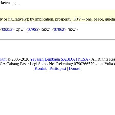
, ketenangan,
ly or figuratively); by implication, prosperity: KJV -- one, peace, quietne
 <
08252
>; שקט <
07965
>; שלום <
07962
שלוח <
>
ight
© 2005-2026
Yayasan Lembaga SABDA (YLSA)
. All Rights Re
A Cabang Pasar Legi Solo - No. Rekening: 0790266579 - a.n. Yulia 
Kontak
|
Partisipasi
|
Donasi