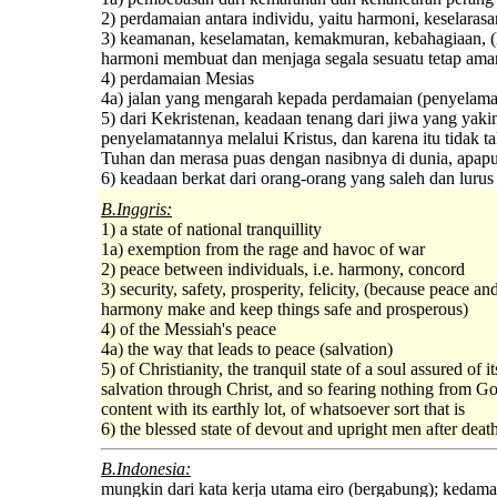
2) perdamaian antara individu, yaitu harmoni, keselarasa
3) keamanan, keselamatan, kemakmuran, kebahagiaan, 
harmoni membuat dan menjaga segala sesuatu tetap am
4) perdamaian Mesias
4a) jalan yang mengarah kepada perdamaian (penyelama
5) dari Kekristenan, keadaan tenang dari jiwa yang yaki
penyelamatannya melalui Kristus, dan karena itu tidak t
Tuhan dan merasa puas dengan nasibnya di dunia, apapu
6) keadaan berkat dari orang-orang yang saleh dan lurus
B.Inggris:
1) a state of national tranquillity
1a) exemption from the rage and havoc of war
2) peace between individuals, i.e. harmony, concord
3) security, safety, prosperity, felicity, (because peace an
harmony make and keep things safe and prosperous)
4) of the Messiah's peace
4a) the way that leads to peace (salvation)
5) of Christianity, the tranquil state of a soul assured of it
salvation through Christ, and so fearing nothing from G
content with its earthly lot, of whatsoever sort that is
6) the blessed state of devout and upright men after deat
B.Indonesia:
mungkin dari kata kerja utama eiro (bergabung); kedamai