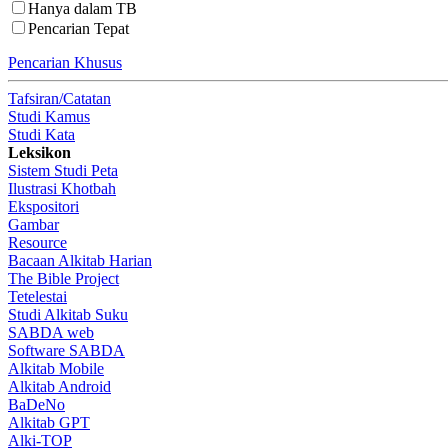
Hanya dalam TB
Pencarian Tepat
Pencarian Khusus
Tafsiran/Catatan
Studi Kamus
Studi Kata
Leksikon
Sistem Studi Peta
Ilustrasi Khotbah
Ekspositori
Gambar
Resource
Bacaan Alkitab Harian
The Bible Project
Tetelestai
Studi Alkitab Suku
SABDA web
Software SABDA
Alkitab Mobile
Alkitab Android
BaDeNo
Alkitab GPT
Alki-TOP