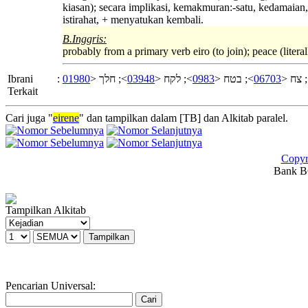
kiasan); secara implikasi, kemakmuran:-satu, kedamaian
istirahat, + menyatukan kembali.
B.Inggris:
probably from a primary verb eiro (to join); peace (literal
Ibrani
:
01980
>; חלך <
03948
>; לקח <
0983
>; בטח <
06703
>; צח
Terkait
Cari juga "
eirene
" dan tampilkan dalam [TB] dan Alkitab paralel.
Copyr
Bank BC
Tampilkan Alkitab
Pencarian Universal: