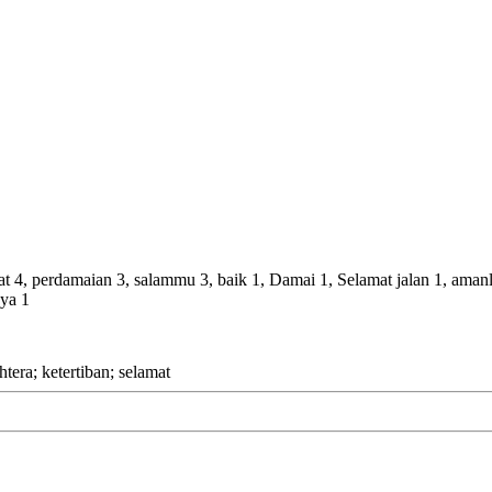
mat 4, perdamaian 3, salammu 3, baik 1, Damai 1, Selamat jalan 1, ama
Nya 1
tera; ketertiban; selamat