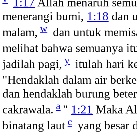
1:17
Allah menaruh semua
menerangi bumi,
1:18
dan u
w
malam,
dan untuk memisah
melihat bahwa semuanya itu
y
jadilah pagi,
itulah hari 
"Hendaklah dalam air berk
dan hendaklah burung beter
a
cakrawala.
"
1:21
Maka Al
c
binatang laut
yang besar d