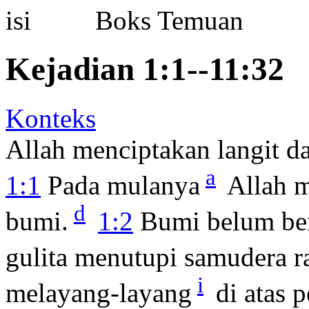
Boks Temuan
Kejadian 1:1--11:32
Konteks
Allah menciptakan langit da
a
1:1
Pada mulanya
Allah m
d
bumi.
1:2
Bumi belum be
gulita menutupi samudera r
i
melayang-layang
di atas 