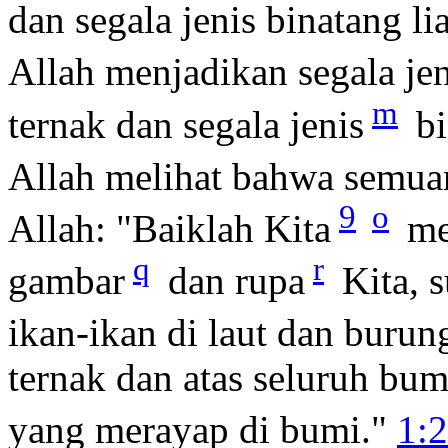
dan segala jenis binatang li
Allah menjadikan segala jen
m
ternak dan segala jenis
bi
Allah melihat bahwa semuan
9
o
Allah: "Baiklah Kita
me
q
r
gambar
dan rupa
Kita, 
ikan-ikan di laut dan burun
ternak dan atas seluruh bum
yang merayap di bumi."
1: