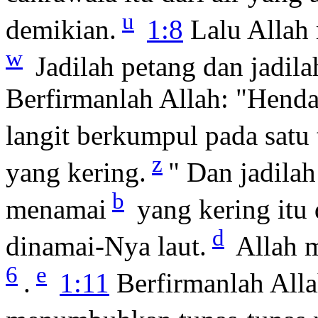
u
demikian.
1:8
Lalu Allah
w
Jadilah petang dan jadila
Berfirmanlah Allah: "Henda
langit berkumpul pada satu 
z
yang kering.
" Dan jadila
b
menamai
yang kering itu 
d
dinamai-Nya laut.
Allah m
6
e
.
1:11
Berfirmanlah Alla