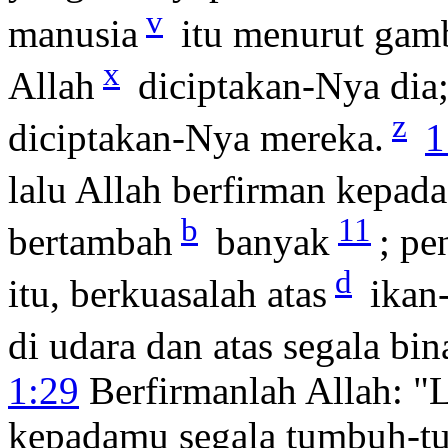
v
manusia
itu menurut gam
x
Allah
diciptakan-Nya dia;
z
diciptakan-Nya mereka.
1
lalu Allah berfirman kepad
b
11
bertambah
banyak
; pe
d
itu, berkuasalah atas
ikan-
di udara dan atas segala bi
1:29
Berfirmanlah Allah: "
kepadamu segala tumbuh-tu