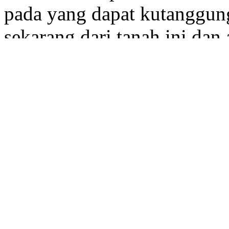
pada yang dapat kutanggun
sekarang dari tanah ini dan
u
hadapan-Mu,
seorang pel
maka barangsiapa yang akan
w
akan membunuh aku.
"
4:
"Sekali-kali tidak! Baran
y
akan dibalaskan
kepadanya
TUHAN menaruh tanda pad
dibunuh oleh barangsiapap