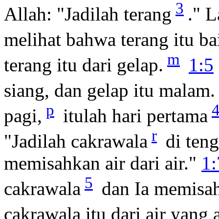
3
Allah: "Jadilah terang
." L
melihat bahwa terang itu ba
m
terang itu dari gelap.
1:5
siang, dan gelap itu malam.
p
pagi,
itulah hari pertama
r
"Jadilah cakrawala
di teng
memisahkan air dari air."
1:
5
cakrawala
dan Ia memisah
cakrawala itu dari air yang 