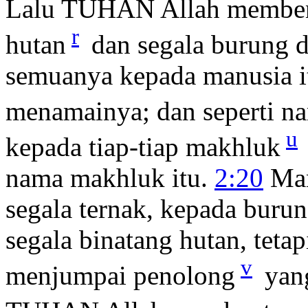
Lalu TUHAN Allah membentu
r
hutan
dan segala burung d
semuanya kepada manusia it
menamainya; dan seperti n
u
kepada tiap-tiap makhluk
nama makhluk itu.
2:20
Man
segala ternak, kepada buru
segala binatang hutan, tetap
v
menjumpai penolong
yang