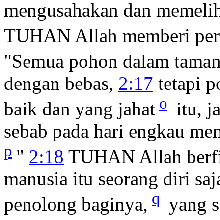
mengusahakan dan memelih
TUHAN Allah memberi peri
"Semua pohon dalam tama
dengan bebas,
2:17
tetapi p
o
baik dan yang jahat
itu, 
sebab pada hari engkau mem
p
"
2:18
TUHAN Allah berfir
manusia itu seorang diri sa
q
penolong baginya,
yang s