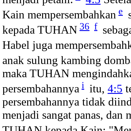
e
Kain mempersembahkan
s
36
f
kepada TUHAN
sebag
Habel juga mempersembahk
anak sulung kambing domb
maka TUHAN mengindahkan
i
persembahannya
itu,
4:5
t
persembahannya tidak diind
menjadi sangat panas, da
TUHAN kepada Kain: "Men