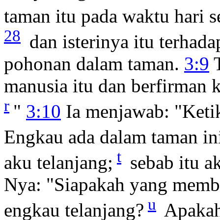
taman itu pada waktu hari 
28
dan isterinya itu terha
pohonan dalam taman.
3:9
T
manusia itu dan berfirman
r
"
3:10
Ia menjawab: "Keti
Engkau ada dalam taman ini
t
aku telanjang;
sebab itu a
Nya: "Siapakah yang memb
u
engkau telanjang?
Apakah