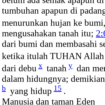
tumbuhan apapun di padan
menurunkan hujan ke bumi
mengusahakan tanah itu;
2:
dari bumi dan membasahi s
ketika itulah TUHAN Alla
x
y
dari debu
tanah
dan me
dalam hidungnya; demikian
b
15
yang hidup
.
Manusia dan taman Eden