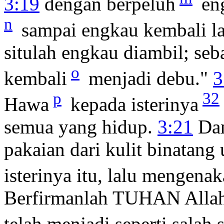
3:19
dengan berpeluh
en
n
sampai engkau kembali lag
situlah engkau diambil; se
o
kembali
menjadi debu."
3
p
32
Hawa
kepada isterinya
semua yang hidup.
3:21
Dan
pakaian dari kulit binatang
isterinya itu, lalu mengena
Berfirmanlah TUHAN Allah
telah menjadi seperti salah s