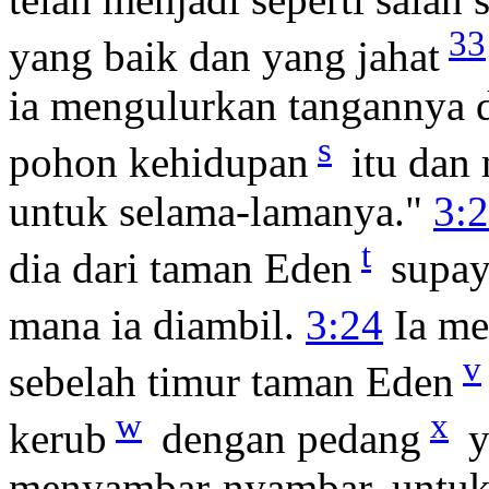
33
yang baik dan yang jahat
ia mengulurkan tangannya 
s
pohon kehidupan
itu dan
untuk selama-lamanya."
3:
t
dia dari taman Eden
supay
mana ia diambil.
3:24
Ia me
v
sebelah timur taman Eden
w
x
kerub
dengan pedang
y
menyambar-nyambar, untuk 