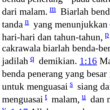
m
dari malam.
Biarlah bend
n
tanda
yang menunjukkan
p
hari-hari dan tahun-tahun,
cakrawala biarlah benda-be
q
jadilah
demikian.
1:16
Ma
benda penerang yang besar i
s
untuk menguasai
siang da
t
u
menguasai
malam,
dan m
v