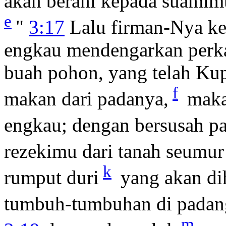
akan berahi kepada suamimu
e
"
3:17
Lalu firman-Nya ke
engkau mendengarkan perka
buah pohon, yang telah Ku
f
makan dari padanya,
maka
engkau; dengan bersusah p
rezekimu dari tanah seumu
k
rumput duri
yang akan di
tumbuh-tumbuhan di padan
m