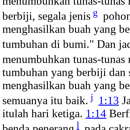
menumbuhkan tunas-tunas 
g
berbiji, segala jenis
pohon
menghasilkan buah yang ber
tumbuhan di bumi." Dan ja
menumbuhkan tunas-tunas m
tumbuhan yang berbiji dan 
menghasilkan buah yang ber
j
semuanya itu baik.
1:13
Ja
itulah hari ketiga.
1:14
Berf
l
benda penerang
pada cakr