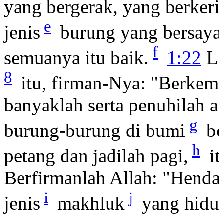
yang bergerak, yang berker
e
jenis
burung yang bersaya
f
semuanya itu baik.
1:22
La
8
itu, firman-Nya: "Berke
banyaklah serta penuhilah a
g
burung-burung di bumi
b
h
petang dan jadilah pagi,
i
Berfirmanlah Allah: "Hend
i
j
jenis
makhluk
yang hidup