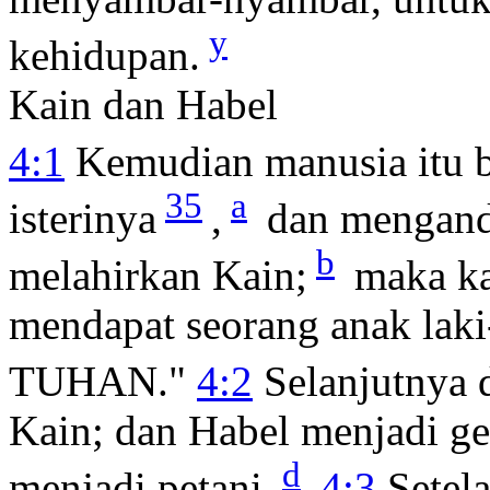
y
kehidupan.
Kain dan Habel
4:1
Kemudian manusia itu 
35
a
isterinya
,
dan mengandu
b
melahirkan Kain;
maka ka
mendapat seorang anak laki
TUHAN."
4:2
Selanjutnya d
Kain; dan Habel menjadi g
d
menjadi petani.
4:3
Setel