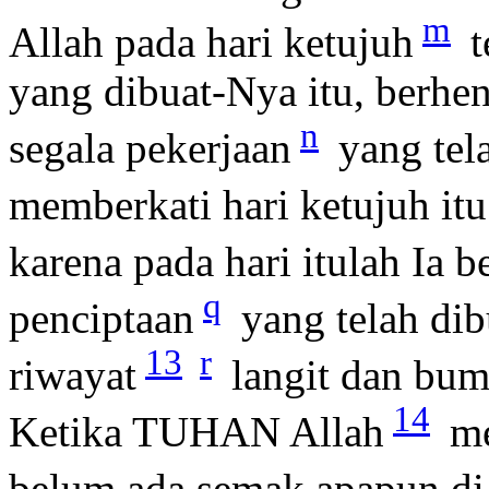
m
Allah pada hari ketujuh
t
yang dibuat-Nya itu, berhent
n
segala pekerjaan
yang tel
memberkati hari ketujuh itu
karena pada hari itulah Ia b
q
penciptaan
yang telah dib
13
r
riwayat
langit dan bum
14
Ketika TUHAN Allah
me
belum ada semak apapun di