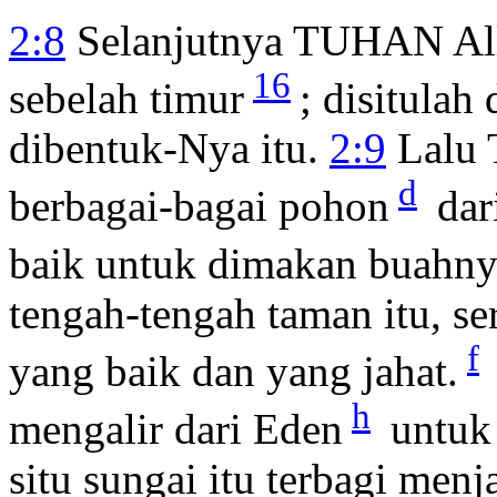
2:8
Selanjutnya TUHAN All
16
sebelah timur
; disitula
dibentuk-Nya itu.
2:9
Lalu
d
berbagai-bagai pohon
dar
baik untuk dimakan buahny
tengah-tengah taman itu, s
f
yang baik dan yang jahat.
h
mengalir dari Eden
untuk 
situ sungai itu terbagi men