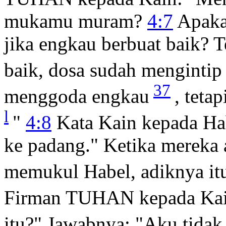
mukamu muram?
4:7
Apakah
jika engkau berbuat baik? T
baik, dosa sudah mengintip 
37
menggoda engkau
, teta
l
"
4:8
Kata Kain kepada Hab
ke padang." Ketika mereka a
memukul Habel, adiknya it
Firman TUHAN kepada Kain
itu?" Jawabnya: "Aku tidak