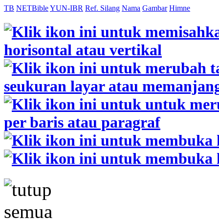
TB
NETBible
YUN-IBR
Ref. Silang
Nama
Gambar
Himne