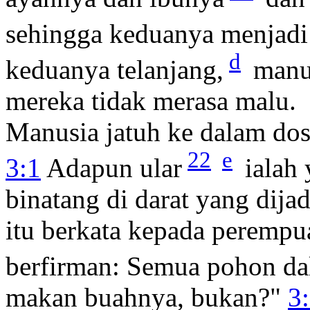
sehingga keduanya menjadi 
d
keduanya telanjang,
manus
mereka tidak merasa malu.
Manusia jatuh ke dalam do
22
e
3:1
Adapun ular
ialah 
binatang di darat yang dij
itu berkata kepada perempua
berfirman: Semua pohon d
makan buahnya, bukan?"
3