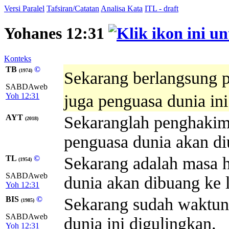
Versi Paralel
Tafsiran/Catatan
Analisa Kata
ITL - draft
Yohanes 12:31
Konteks
TB
©
(1974)
Sekarang berlangsung p
SABDAweb
Yoh 12:31
juga penguasa dunia ini
AYT
Sekaranglah penghakima
(2018)
penguasa dunia akan diu
TL
©
Sekarang adalah masa 
(1954)
SABDAweb
dunia akan dibuang ke l
Yoh 12:31
BIS
©
Sekarang sudah waktun
(1985)
SABDAweb
dunia ini digulingkan.
Yoh 12:31