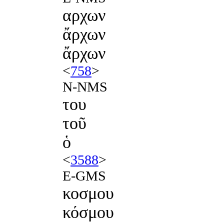
αρχων
ἄρχων
ἄρχων
<
758
>
N-NMS
του
τοῦ
ὁ
<
3588
>
E-GMS
κοσμου
κόσμου