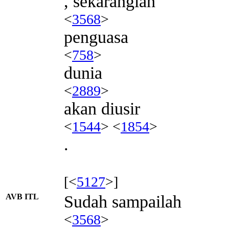
, sekaranglah
<
3568
>
penguasa
<
758
>
dunia
<
2889
>
akan diusir
<
1544
> <
1854
>
.
[<
5127
>]
AVB ITL
Sudah sampailah
<
3568
>