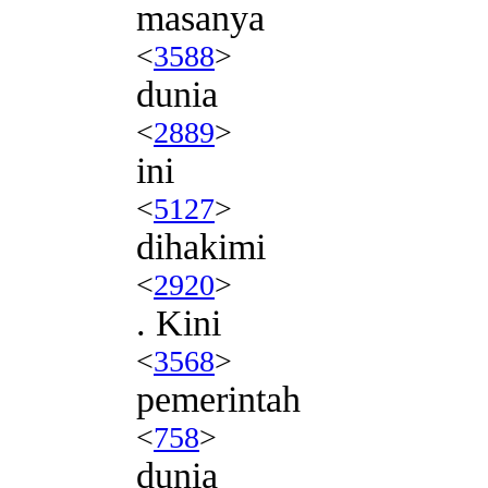
masanya
<
3588
>
dunia
<
2889
>
ini
<
5127
>
dihakimi
<
2920
>
. Kini
<
3568
>
pemerintah
<
758
>
dunia