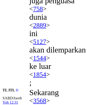
juga penguasa
<
758
>
dunia
<
2889
>
ini
<
5127
>
akan dilemparkan
<
1544
>
ke luar
<
1854
>
;
TL ITL
©
Sekarang
SABDAweb
<
3568
>
Yoh 12:31