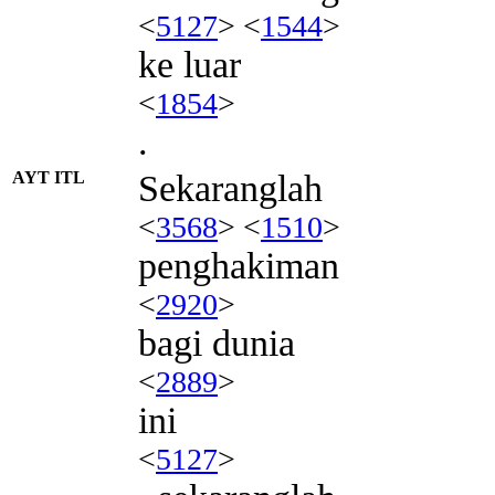
<
5127
> <
1544
>
ke luar
<
1854
>
.
AYT ITL
Sekaranglah
<
3568
> <
1510
>
penghakiman
<
2920
>
bagi dunia
<
2889
>
ini
<
5127
>