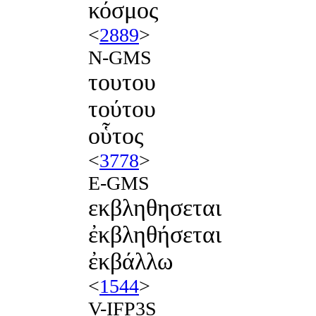
κόσμος
<
2889
>
N-GMS
τουτου
τούτου
οὗτος
<
3778
>
E-GMS
εκβληθησεται
ἐκβληθήσεται
ἐκβάλλω
<
1544
>
V-IFP3S