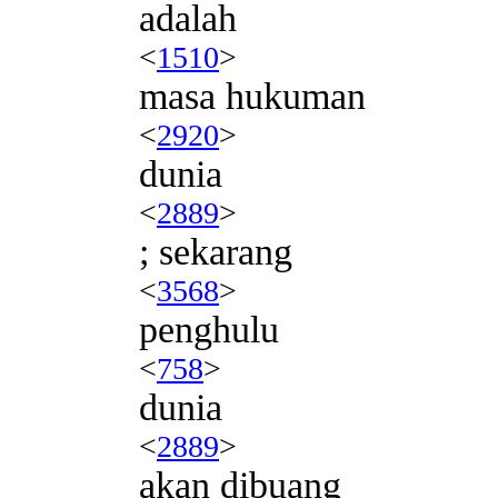
adalah
<
1510
>
masa hukuman
<
2920
>
dunia
<
2889
>
; sekarang
<
3568
>
penghulu
<
758
>
dunia
<
2889
>
akan dibuang