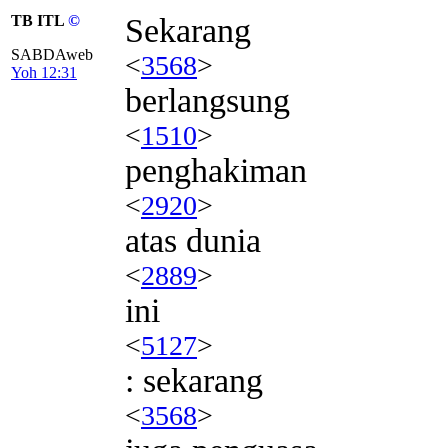
TB ITL
©
Sekarang
SABDAweb
<
3568
>
Yoh 12:31
berlangsung
<
1510
>
penghakiman
<
2920
>
atas dunia
<
2889
>
ini
<
5127
>
: sekarang
<
3568
>