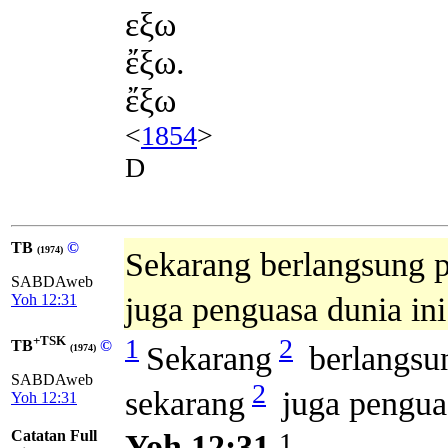
εξω
ἔξω.
ἔξω
<
1854
>
D
TB
©
(1974)
Sekarang berlangsung p
SABDAweb
Yoh 12:31
juga penguasa dunia ini
+TSK
1
2
TB
©
Sekarang
berlangsun
(1974)
SABDAweb
2
sekarang
juga penguas
Yoh 12:31
Catatan Full
1
Yoh 12:31