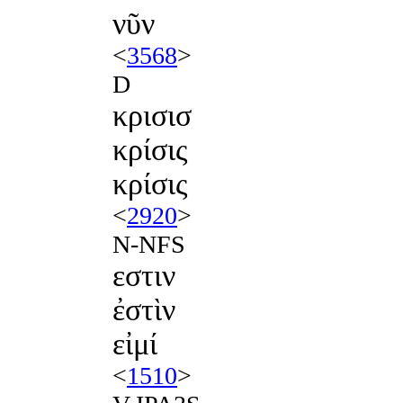
νῦν
<
3568
>
D
κρισισ
κρίσις
κρίσις
<
2920
>
N-NFS
εστιν
ἐστὶν
εἰμί
<
1510
>