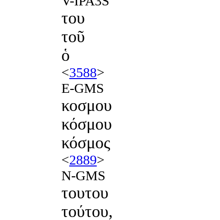
V-IPA3S
του
τοῦ
ὁ
<
3588
>
E-GMS
κοσμου
κόσμου
κόσμος
<
2889
>
N-GMS
τουτου
τούτου,