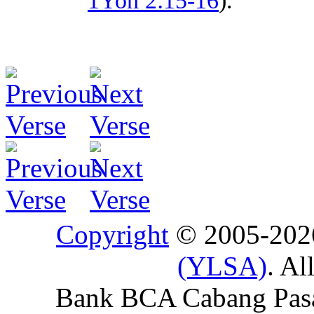
1Yoh 2:15-16
).
Copyright
© 2005-20
(YLSA)
. Al
Bank BCA Cabang Pasar