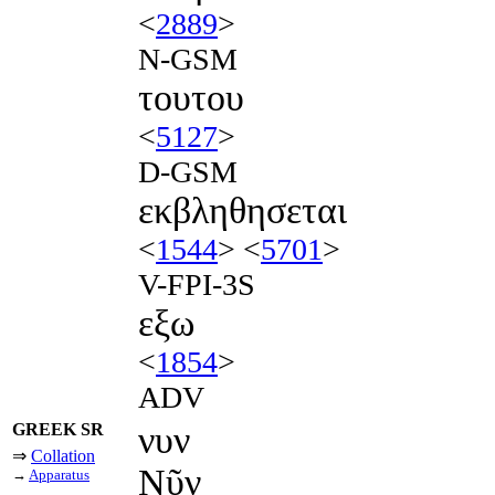
<
2889
>
N-GSM
τουτου
<
5127
>
D-GSM
εκβληθησεται
<
1544
> <
5701
>
V-FPI-3S
εξω
<
1854
>
ADV
GREEK SR
νυν
⇒
Collation
Νῦν
→
Apparatus