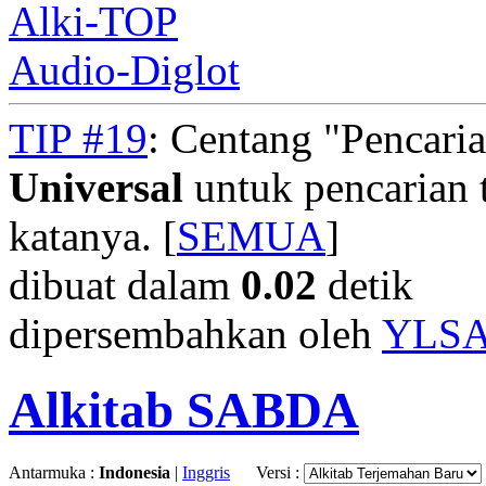
Alki-TOP
Audio-Diglot
TIP #19
: Centang "Pencari
Universal
untuk pencarian t
katanya. [
SEMUA
]
dibuat dalam
0.02
detik
dipersembahkan oleh
YLS
Alkitab SABDA
Antarmuka :
Indonesia
|
Inggris
Versi :