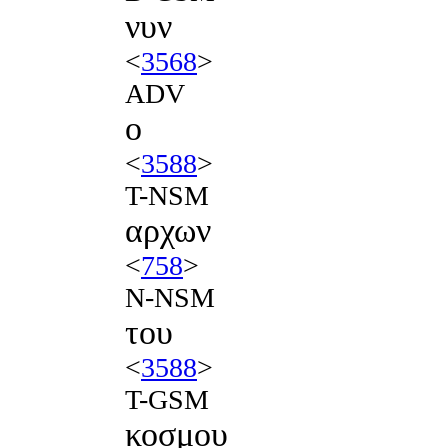
νυν
<
3568
>
ADV
ο
<
3588
>
T-NSM
αρχων
<
758
>
N-NSM
του
<
3588
>
T-GSM
κοσμου