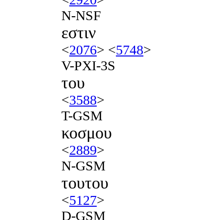
N-NSF
εστιν
<
2076
> <
5748
>
V-PXI-3S
του
<
3588
>
T-GSM
κοσμου
<
2889
>
N-GSM
τουτου
<
5127
>
D-GSM