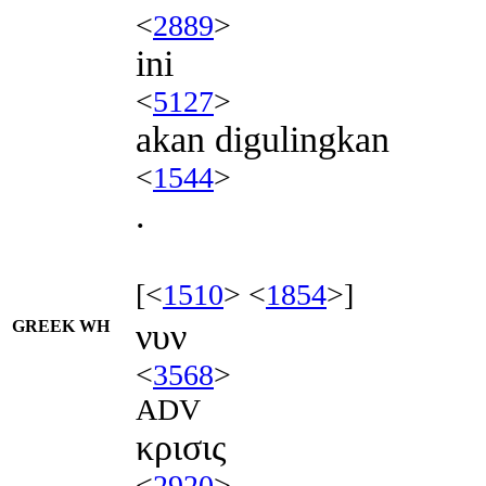
<
2889
>
ini
<
5127
>
akan digulingkan
<
1544
>
.
[<
1510
> <
1854
>]
GREEK WH
νυν
<
3568
>
ADV
κρισις
<
2920
>