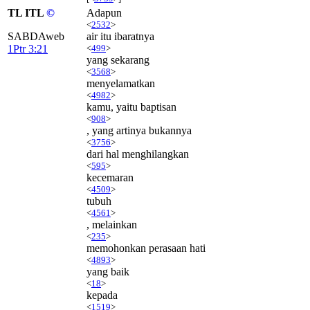
TL ITL
©
Adapun
<
2532
>
SABDAweb
air itu ibaratnya
1Ptr 3:21
<
499
>
yang sekarang
<
3568
>
menyelamatkan
<
4982
>
kamu, yaitu baptisan
<
908
>
, yang artinya bukannya
<
3756
>
dari hal menghilangkan
<
595
>
kecemaran
<
4509
>
tubuh
<
4561
>
, melainkan
<
235
>
memohonkan perasaan hati
<
4893
>
yang baik
<
18
>
kepada
<
1519
>