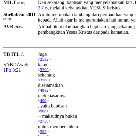
MILT
Dan sekarang, baptisan yang menyelamatkan kita, 
(2008)
2316
, melalui kebangkitan YESUS Kristus,
Shellabear 2011
Air itu merupakan lambang dari permandian yang 
(2011)
kepada Allah agar Ia mengaruniakan hati nurani ya
AVB
Air bah itu melambangkan baptisan yang sekarang m
(2015)
pembangkitan Yesus Kristus daripada kematian.
TB ITL
©
Juga
<
2532
>
SABDAweb
kamu
1Ptr 3:21
<
5209
>
sekarang
<
3568
>
diselamatkan
<
4982
>
oleh kiasannya
<
499
>
, yaitu baptisan
<
908
>
-- maksudnya bukan
<
3756
>
untuk membersihkan
<
595
>