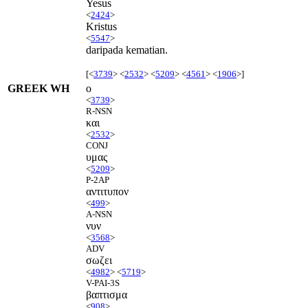
Yesus
<
2424
>
Kristus
<
5547
>
daripada kematian.
[<
3739
> <
2532
> <
5209
> <
4561
> <
1906
>]
GREEK WH
ο
<
3739
>
R-NSN
και
<
2532
>
CONJ
υμας
<
5209
>
P-2AP
αντιτυπον
<
499
>
A-NSN
νυν
<
3568
>
ADV
σωζει
<
4982
> <
5719
>
V-PAI-3S
βαπτισμα
<
908
>