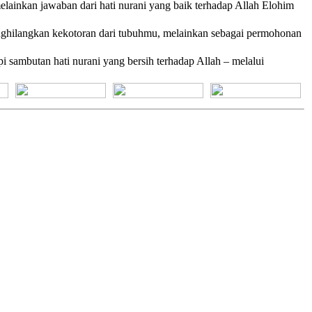
lainkan jawaban dari hati nurani yang baik terhadap
Allah
Elohim
nghilangkan kekotoran dari tubuhmu, melainkan sebagai permohonan
 sambutan hati nurani yang bersih terhadap Allah – melalui
[+] Bhs. Suku
[+] Bhs. Indonesia
[+] Bhs. Inggris