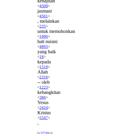
kenajisan
<
4509
>
jasmani
<
4561
>
, melainkan
<
235
>
untuk memohonkan
<
1906
>
hati nurani
<
4893
>
yang baik
<
18
>
kepada
<
1519
>
Allah
<
2316
>
-- oleh
<
1223
>
kebangkitan
<
386
>
Yesus
<
2424
>
Kristus
<
5547
>
,
[<
3739
>]