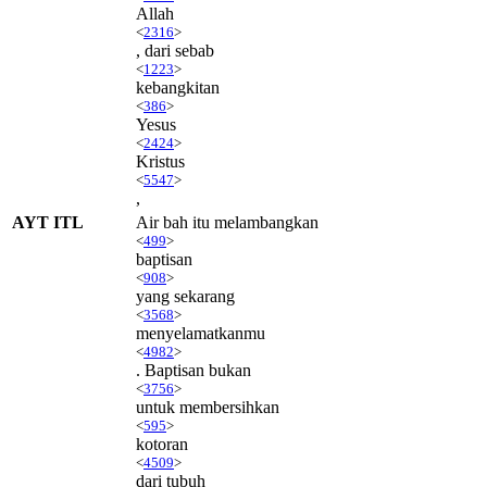
Allah
<
2316
>
, dari sebab
<
1223
>
kebangkitan
<
386
>
Yesus
<
2424
>
Kristus
<
5547
>
,
AYT ITL
Air bah itu melambangkan
<
499
>
baptisan
<
908
>
yang sekarang
<
3568
>
menyelamatkanmu
<
4982
>
. Baptisan bukan
<
3756
>
untuk membersihkan
<
595
>
kotoran
<
4509
>
dari tubuh