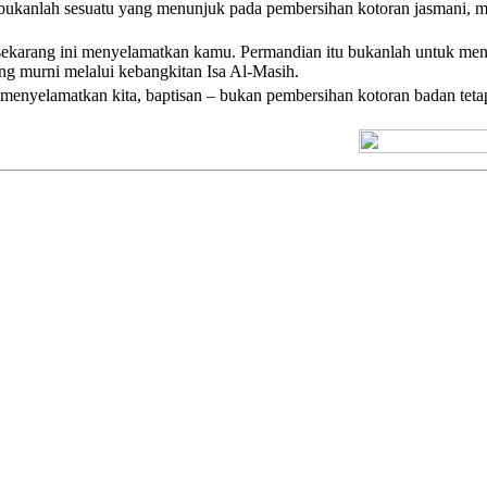
bukanlah sesuatu yang menunjuk pada pembersihan kotoran jasmani, me
sekarang ini menyelamatkan kamu. Permandian itu bukanlah untuk me
ng murni melalui kebangkitan Isa Al-Masih.
enyelamatkan kita, baptisan – bukan pembersihan kotoran badan tetapi
[+] Kuno