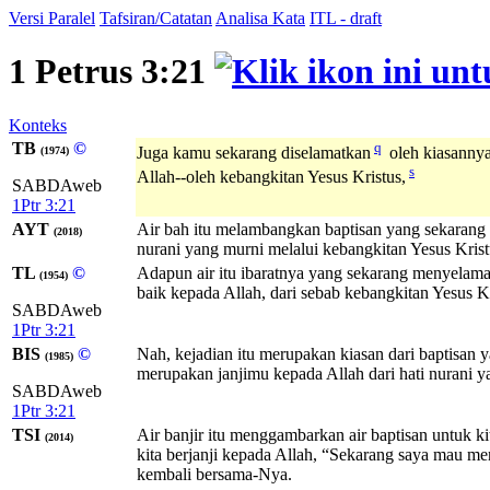
Versi Paralel
Tafsiran/Catatan
Analisa Kata
ITL - draft
1 Petrus 3:21
Konteks
TB
©
q
Juga kamu sekarang diselamatkan
oleh kiasannya
(1974)
s
Allah--oleh kebangkitan Yesus Kristus,
SABDAweb
1Ptr 3:21
AYT
Air bah itu melambangkan baptisan yang sekarang
(2018)
nurani yang murni melalui kebangkitan Yesus Krist
TL
©
Adapun air itu ibaratnya yang sekarang menyelam
(1954)
baik kepada Allah, dari sebab kebangkitan Yesus Kr
SABDAweb
1Ptr 3:21
BIS
©
Nah, kejadian itu merupakan kiasan dari baptisan 
(1985)
merupakan janjimu kepada Allah dari hati nurani y
SABDAweb
1Ptr 3:21
TSI
Air banjir itu menggambarkan air baptisan untuk k
(2014)
kita berjanji kepada Allah, “Sekarang saya mau me
kembali bersama-Nya.