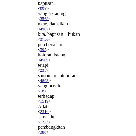
baptisan
<
908
>
yang sekarang
<
3568
>
menyelamatkan
<
4982
>
kita, baptisan – bukan
<
3756
>
pembersihan
<
595
>
kotoran badan
<
4509
>
tetapi
<
235
>
sambutan hati nurani
<
4893
>
yang bersih
<
18
>
terhadap
<
1519
>
Allah
<
2316
>
– melalui
<
1223
>
pembangkitan
<
386
>