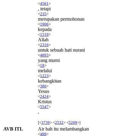
<
4561
>
, tetapi
<
235
>
merupakan permohonan
<
1906
>
kepada
<
1519
>
Allah
<
2316
>
untuk sebuah hati nurani
<
4893
>
yang murni
<
18
>
melalui
<
1223
>
kebangkitan
<
386
>
Yesus
<
2424
>
Kristus
<
5547
>
,
[<
3739
> <
2532
> <
5209
>]
AVB ITL
Air bah itu melambangkan
<
499
>