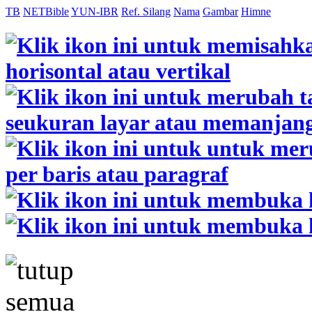
TB
NETBible
YUN-IBR
Ref. Silang
Nama
Gambar
Himne