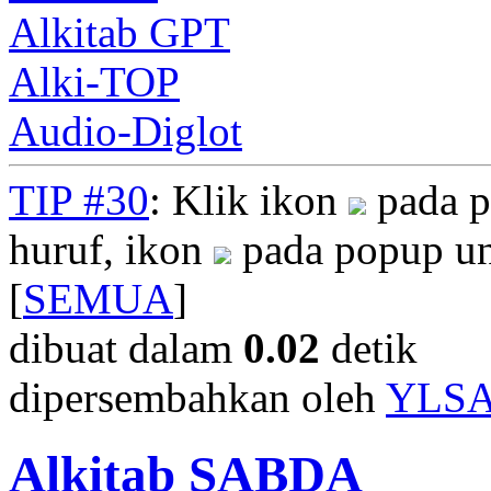
Alkitab GPT
Alki-TOP
Audio-Diglot
TIP #30
: Klik ikon
pada p
huruf, ikon
pada popup un
[
SEMUA
]
dibuat dalam
0.02
detik
dipersembahkan oleh
YLS
Alkitab SABDA