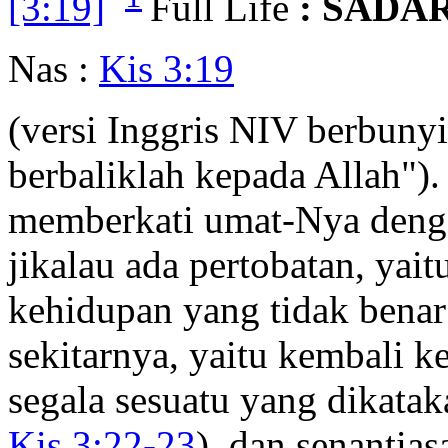
[3:19]
Full Life
: SADA
Nas :
Kis 3:19
(versi Inggris NIV berbunyi
berbaliklah kepada Allah").
memberkati umat-Nya deng
jikalau ada pertobatan, yait
kehidupan yang tidak benar 
sekitarnya, yaitu kembali 
segala sesuatu yang dikatak
Kis 3:22-23
), dan senantia