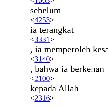
<
1063
>
sebelum
<
4253
>
ia terangkat
<
3331
>
, ia memperoleh kes
<
3140
>
, bahwa ia berkenan
<
2100
>
kepada Allah
<
2316
>
.