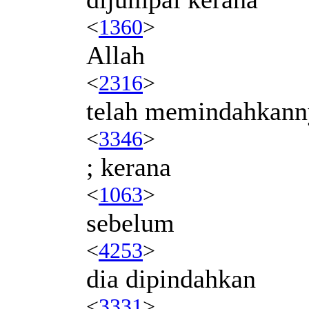
<
1360
>
Allah
<
2316
>
telah memindahkann
<
3346
>
; kerana
<
1063
>
sebelum
<
4253
>
dia dipindahkan
<
3331
>