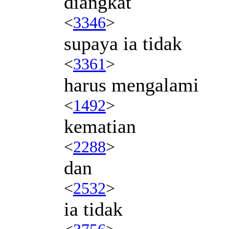
diangkat
<
3346
>
supaya ia tidak
<
3361
>
harus mengalami
<
1492
>
kematian
<
2288
>
dan
<
2532
>
ia tidak