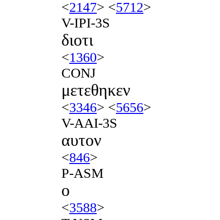
<
2147
> <
5712
>
V-IPI-3S
διοτι
<
1360
>
CONJ
μετεθηκεν
<
3346
> <
5656
>
V-AAI-3S
αυτον
<
846
>
P-ASM
ο
<
3588
>