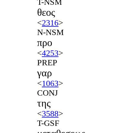
T-NSM
θεος
<
2316
>
N-NSM
προ
<
4253
>
PREP
γαρ
<
1063
>
CONJ
της
<
3588
>
T-GSF