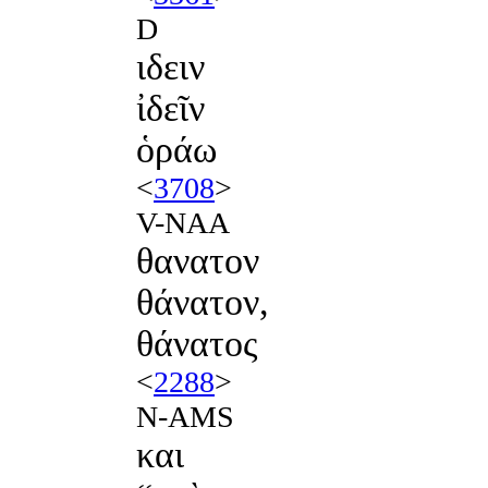
D
ιδειν
ἰδεῖν
ὁράω
<
3708
>
V-NAA
θανατον
θάνατον,
θάνατος
<
2288
>
N-AMS
και