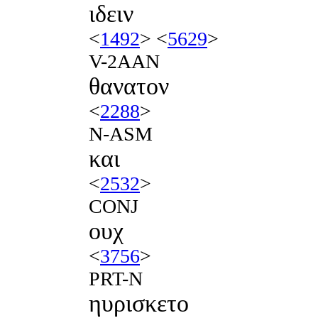
ιδειν
<
1492
> <
5629
>
V-2AAN
θανατον
<
2288
>
N-ASM
και
<
2532
>
CONJ
ουχ
<
3756
>
PRT-N
ηυρισκετο