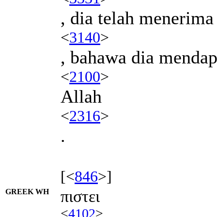
, dia telah menerima
<
3140
>
, bahawa dia mendap
<
2100
>
Allah
<
2316
>
.
[<
846
>]
GREEK WH
πιστει
<
4102
>