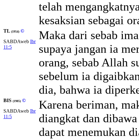
telah mengangkatnya
kesaksian sebagai o
TL
©
Maka dari sebab ima
(1954)
SABDAweb
Ibr
supaya jangan ia mer
11:5
orang, sebab Allah 
sebelum ia digaibkan
dia, bahwa ia diperk
BIS
©
Karena beriman, mak
(1985)
SABDAweb
Ibr
diangkat dan dibawa
11:5
dapat menemukan dia