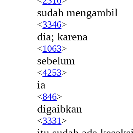
<
2316
>
sudah mengambil
<
3346
>
dia; karena
<
1063
>
sebelum
<
4253
>
ia
<
846
>
digaibkan
<
3331
>
itu sudah ada kesaks