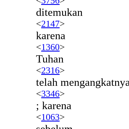
<
3756
>
ditemukan
<
2147
>
karena
<
1360
>
Tuhan
<
2316
>
telah mengangkatny
<
3346
>
; karena
<
1063
>
sebelum