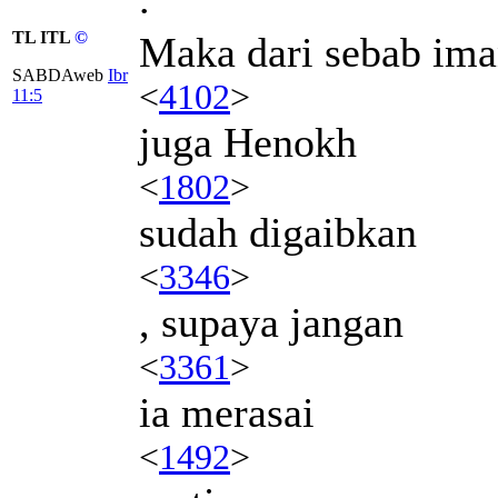
TL ITL
©
Maka dari sebab im
SABDAweb
Ibr
<
4102
>
11:5
juga Henokh
<
1802
>
sudah digaibkan
<
3346
>
, supaya jangan
<
3361
>
ia merasai
<
1492
>