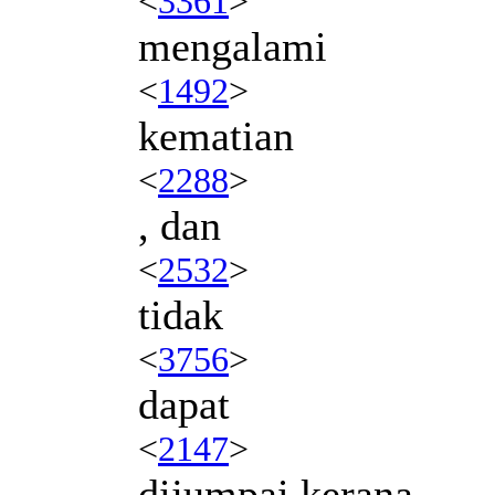
<
3361
>
mengalami
<
1492
>
kematian
<
2288
>
, dan
<
2532
>
tidak
<
3756
>
dapat
<
2147
>
dijumpai kerana