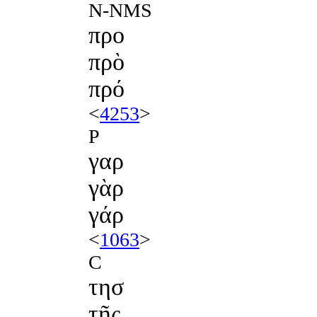
N-NMS
προ
πρὸ
πρό
<
4253
>
P
γαρ
γὰρ
γάρ
<
1063
>
C
τησ
τῆς