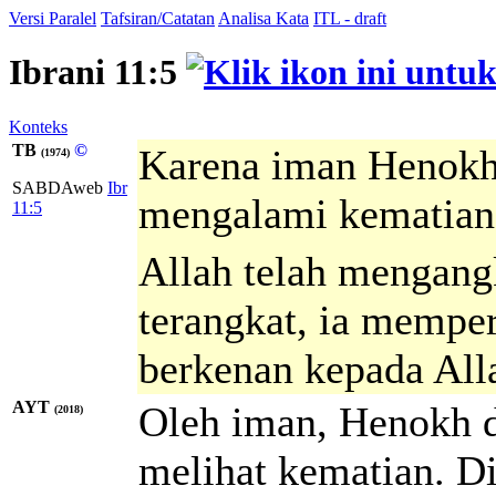
Versi Paralel
Tafsiran/Catatan
Analisa Kata
ITL - draft
Ibrani 11:5
Konteks
TB
©
Karena iman Henokh 
(1974)
SABDAweb
Ibr
mengalami kematian,
11:5
Allah telah mengang
terangkat, ia memper
berkenan kepada All
AYT
Oleh iman, Henokh d
(2018)
melihat kematian. Di