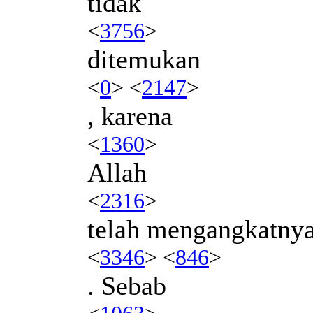
tidak
<
3756
>
ditemukan
<
0
> <
2147
>
, karena
<
1360
>
Allah
<
2316
>
telah mengangkatny
<
3346
> <
846
>
. Sebab