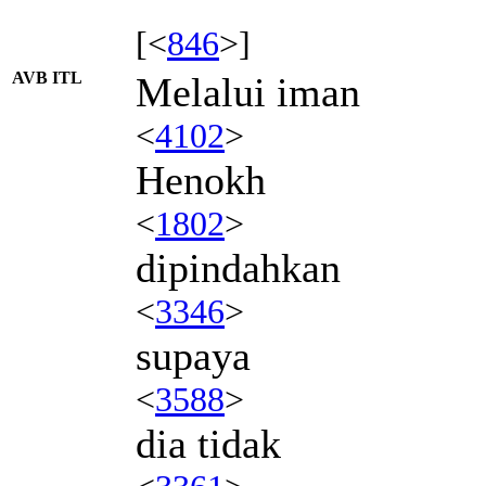
[<
846
>]
AVB ITL
Melalui iman
<
4102
>
Henokh
<
1802
>
dipindahkan
<
3346
>
supaya
<
3588
>
dia tidak