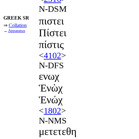
N-DSM
GREEK SR
πιστει
⇒
Collation
Πίστει
→
Apparatus
πίστις
<
4102
>
N-DFS
ενωχ
Ἑνὼχ
Ἑνώχ
<
1802
>
N-NMS
μετετεθη