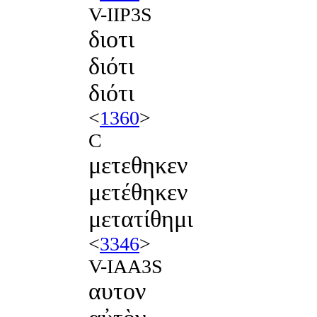
V-IIP3S
διοτι
διότι
διότι
<
1360
>
C
μετεθηκεν
μετέθηκεν
μετατίθημι
<
3346
>
V-IAA3S
αυτον