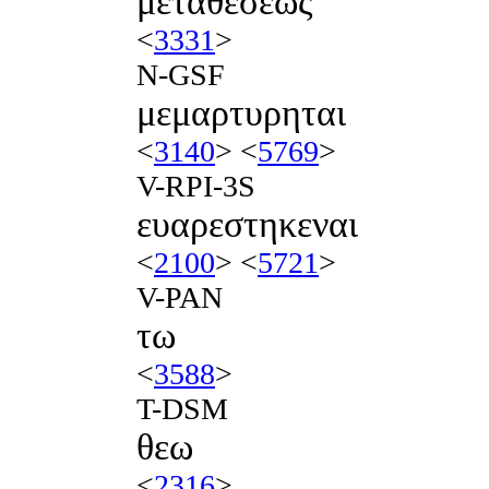
μεταθεσεως
<
3331
>
N-GSF
μεμαρτυρηται
<
3140
> <
5769
>
V-RPI-3S
ευαρεστηκεναι
<
2100
> <
5721
>
V-PAN
τω
<
3588
>
T-DSM
θεω
<
2316
>