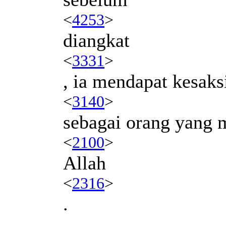
<
4253
>
diangkat
<
3331
>
, ia mendapat kesaks
<
3140
>
sebagai orang yang
<
2100
>
Allah
<
2316
>
.