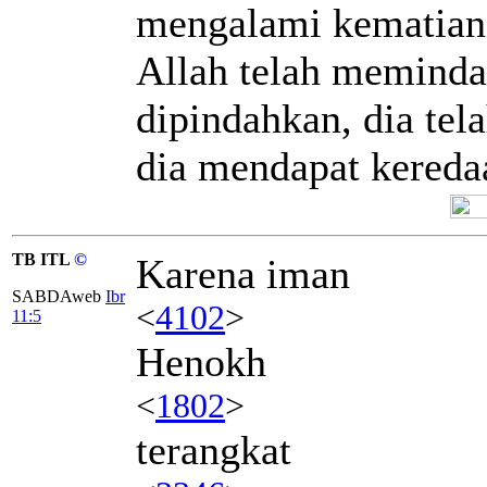
mengalami kematian,
Allah telah meminda
dipindahkan, dia te
dia mendapat kereda
TB ITL
©
Karena iman
SABDAweb
Ibr
<
4102
>
11:5
Henokh
<
1802
>
terangkat