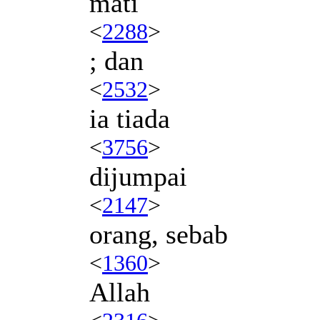
mati
<
2288
>
; dan
<
2532
>
ia tiada
<
3756
>
dijumpai
<
2147
>
orang, sebab
<
1360
>
Allah