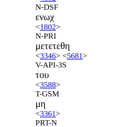
N-DSF
ενωχ
<
1802
>
N-PRI
μετετεθη
<
3346
> <
5681
>
V-API-3S
του
<
3588
>
T-GSM
μη
<
3361
>
PRT-N