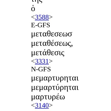
ὁ
<
3588
>
E-GFS
μεταθεσεωσ
μεταθέσεως,
μετάθεσις
<
3331
>
N-GFS
μεμαρτυρηται
μεμαρτύρηται
μαρτυρέω
<
3140
>