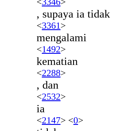
<
3346
>
, supaya ia tidak
<
3361
>
mengalami
<
1492
>
kematian
<
2288
>
, dan
<
2532
>
ia
<
2147
> <
0
>