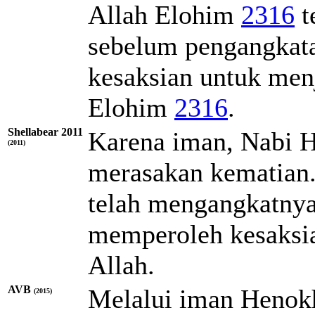
Allah
Elohim
2316
t
sebelum pengangkatan
kesaksian untuk men
Elohim
2316
.
Shellabear 2011
Karena iman, Nabi H
(2011)
merasakan kematian.
telah mengangkatnya.
memperoleh kesaksi
Allah.
AVB
Melalui iman Henokh
(2015)