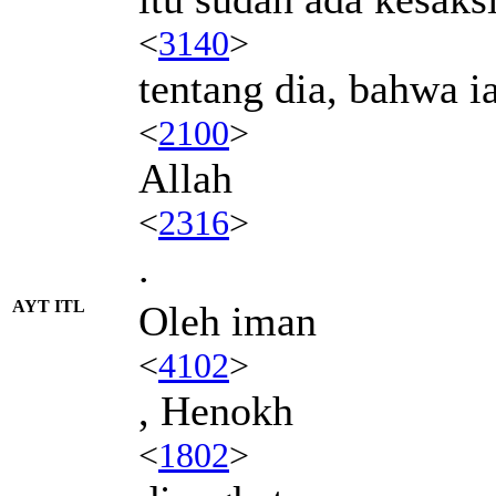
<
3140
>
tentang dia, bahwa i
<
2100
>
Allah
<
2316
>
.
AYT ITL
Oleh iman
<
4102
>
, Henokh
<
1802
>