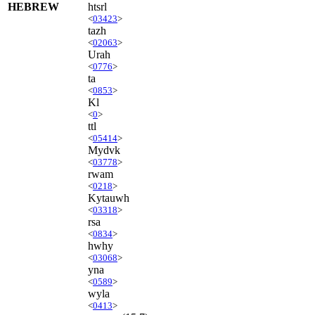
HEBREW
htsrl
<
03423
>
tazh
<
02063
>
Urah
<
0776
>
ta
<
0853
>
Kl
<
0
>
ttl
<
05414
>
Mydvk
<
03778
>
rwam
<
0218
>
Kytauwh
<
03318
>
rsa
<
0834
>
hwhy
<
03068
>
yna
<
0589
>
wyla
<
0413
>