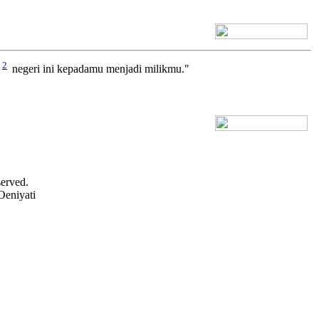
[+] Bhs. Inggris
2
negeri ini kepadamu menjadi milikmu."
[+] Bhs. Inggris
served.
Oeniyati