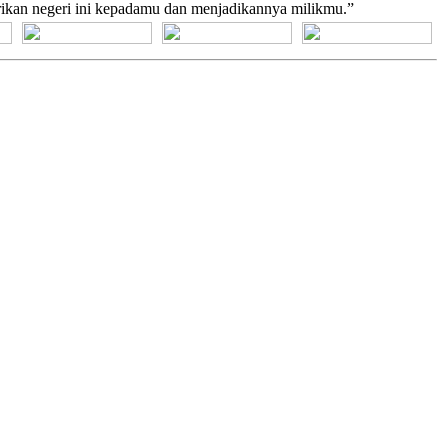
kan negeri ini kepadamu dan menjadikannya milikmu.”
[+] Bhs. Suku
[+] Bhs. Indonesia
[+] Bhs. Inggris