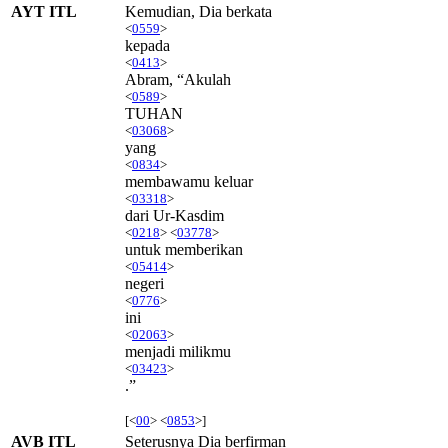
AYT ITL
Kemudian, Dia berkata
<
0559
>
kepada
<
0413
>
Abram, “Akulah
<
0589
>
TUHAN
<
03068
>
yang
<
0834
>
membawamu keluar
<
03318
>
dari Ur-Kasdim
<
0218
> <
03778
>
untuk memberikan
<
05414
>
negeri
<
0776
>
ini
<
02063
>
menjadi milikmu
<
03423
>
.”
[<
00
> <
0853
>]
AVB ITL
Seterusnya Dia berfirman