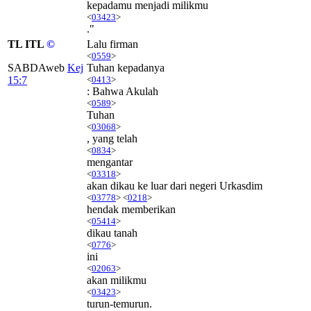
kepadamu menjadi milikmu
<
03423
>
."
TL ITL
©
Lalu firman
<
0559
>
SABDAweb
Kej
Tuhan kepadanya
15:7
<
0413
>
: Bahwa Akulah
<
0589
>
Tuhan
<
03068
>
, yang telah
<
0834
>
mengantar
<
03318
>
akan dikau ke luar dari negeri Urkasdim
<
03778
> <
0218
>
hendak memberikan
<
05414
>
dikau tanah
<
0776
>
ini
<
02063
>
akan milikmu
<
03423
>
turun-temurun.