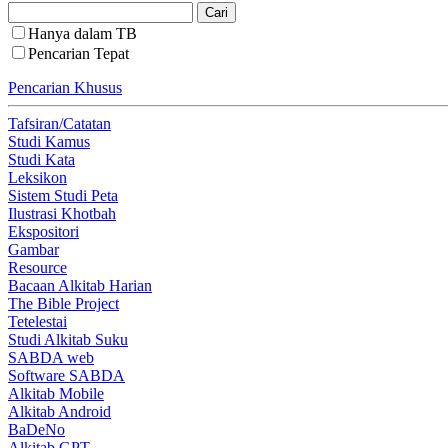
Hanya dalam TB
Pencarian Tepat
Pencarian Khusus
Tafsiran/Catatan
Studi Kamus
Studi Kata
Leksikon
Sistem Studi Peta
Ilustrasi Khotbah
Ekspositori
Gambar
Resource
Bacaan Alkitab Harian
The Bible Project
Tetelestai
Studi Alkitab Suku
SABDA web
Software SABDA
Alkitab Mobile
Alkitab Android
BaDeNo
Alkitab GPT