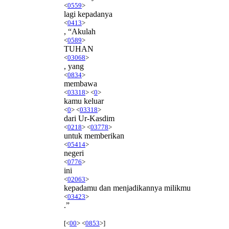
<
0559
>
lagi kepadanya
<
0413
>
, “Akulah
<
0589
>
TUHAN
<
03068
>
, yang
<
0834
>
membawa
<
03318
> <
0
>
kamu keluar
<
0
> <
03318
>
dari Ur-Kasdim
<
0218
> <
03778
>
untuk memberikan
<
05414
>
negeri
<
0776
>
ini
<
02063
>
kepadamu dan menjadikannya milikmu
<
03423
>
.”
[<
00
> <
0853
>]