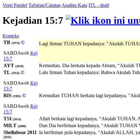
Versi Paralel
Tafsiran/Catatan
Analisa Kata
ITL - draft
Kejadian 15:7
Konteks
TB
©
Lagi firman TUHAN kepadanya: "Akulah TUHAN
(1974)
SABDAweb
Kej
15:7
AYT
Kemudian, Dia berkata kepada Abram, “Akulah T
(2018)
TL
©
Lalu firman Tuhan kepadanya: Bahwa Akulah Tuhan
(1954)
SABDAweb
Kej
15:7
BIS
©
Kemudian TUHAN berkata lagi kepadanya, "Akulah
(1985)
SABDAweb
Kej
15:7
TSI
Allah berkata lagi kepadanya, “Akulah TUHAN. A
(2014)
MILT
Dan Dia berfirman kepadanya, "Akulah
TUHAN
(2008)
Shellabear 2011
Ia berfirman pula kepadanya, "Akulah ALLAH, ya
(2011)