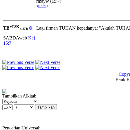
rmayw
(15:7)
<
0559
>
+TSK
TB
©
Lagi firman TUHAN kepadanya: "Akulah TUHAN
(1974)
SABDAweb
Kej
15:7
Copyr
Bank BC
Tampilkan Alkitab
Pencarian Universal: