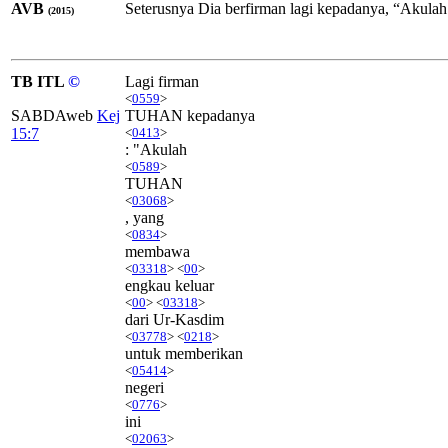
AVB
Seterusnya Dia berfirman lagi kepadanya, “Aku
(2015)
TB ITL
©
Lagi firman
<
0559
>
SABDAweb
Kej
TUHAN kepadanya
15:7
<
0413
>
: "Akulah
<
0589
>
TUHAN
<
03068
>
, yang
<
0834
>
membawa
<
03318
> <
00
>
engkau keluar
<
00
> <
03318
>
dari Ur-Kasdim
<
03778
> <
0218
>
untuk memberikan
<
05414
>
negeri
<
0776
>
ini
<
02063
>