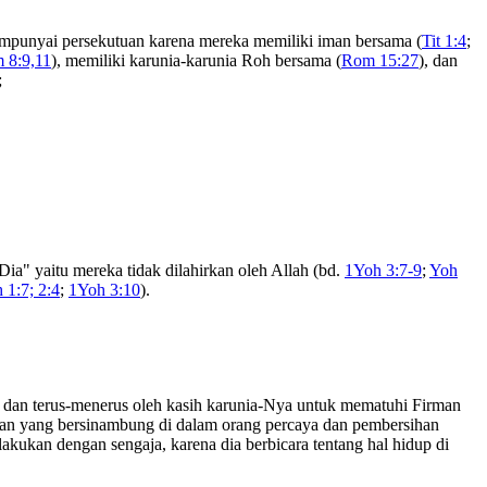
 mempunyai persekutuan karena mereka memiliki iman bersama (
Tit 1:4
;
 8:9,11
), memiliki karunia-karunia Roh bersama (
Rom 15:27
), dan
;
a" yaitu mereka tidak dilahirkan oleh Allah (bd.
1Yoh 3:7-9
;
Yoh
 1:7; 2:4
;
1Yoh 3:10
).
 dan terus-menerus oleh kasih karunia-Nya untuk mematuhi Firman
san yang bersinambung di dalam orang percaya dan pembersihan
lakukan dengan sengaja, karena dia berbicara tentang hal hidup di