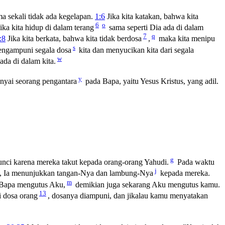
a sekali tidak ada kegelapan.
1:6
Jika kita katakan, bahwa kita
6
o
ika kita hidup di dalam terang
sama seperti Dia ada di dalam
7
q
:8
Jika kita berkata, bahwa kita tidak berdosa
,
maka kita menipu
s
mengampuni segala dosa
kita dan menyucikan kita dari segala
w
ada di dalam kita.
y
unyai seorang pengantara
pada Bapa, yaitu Yesus Kristus, yang adil.
g
unci karena mereka takut kepada orang-orang Yahudi.
Pada waktu
j
n, Ia menunjukkan tangan-Nya dan lambung-Nya
kepada mereka.
m
 Bapa mengutus Aku,
demikian juga sekarang Aku mengutus kamu.
13
 dosa orang
, dosanya diampuni, dan jikalau kamu menyatakan