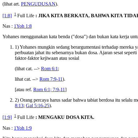
(lihat art.
PENGUDUSAN
).
1
[1:8]
Full Life
: JIKA KITA BERKATA, BAHWA KITA TID
Nas :
1Yoh 1:8
Yohanes menggunakan kata benda ("dosa") dan bukan kata kerja untuk
1) Yohanes mungkin sedang berargumentasi terhadap mereka ya
perbuatan jahat itu sebenarnya bukan dosa. Ajaran sesat seper
faktor-faktor kejiwaan atau sosial
(lihat cat. -->
Rom 6:1
;
lihat cat. -->
Rom 7:9-11
).
[atau ref.
Rom 6:1; 7:9-11
]
2) Orang percaya harus sadar bahwa tabiat berdosa itu selal
8:13
;
Gal 5:16-25
).
1
[1:9]
Full Life
: MENGAKU DOSA KITA.
Nas :
1Yoh 1:9