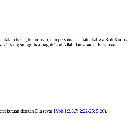
an dalam kasih, kekudusan, dan persatuan. Ia tahu bahwa Roh Kudus
i kasih yang sungguh-sungguh bagi Allah dan sesama, bersamaan
persekutuan dengan Dia (ayat
1Yoh 1:2,6,7; 2:22-25; 5:20
).