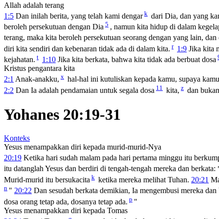
Allah adalah terang
k
1:5
Dan inilah berita, yang telah kami dengar
dari Dia, dan yang ka
5
beroleh persekutuan dengan Dia
, namun kita hidup di dalam kegela
terang, maka kita beroleh persekutuan seorang dengan yang lain, dan
r
diri kita sendiri dan kebenaran tidak ada di dalam kita.
1:9
Jika kita 
t
kejahatan.
1:10
Jika kita berkata, bahwa kita tidak ada berbuat dosa
Kristus pengantara kita
x
2:1
Anak-anakku,
hal-hal ini kutuliskan kepada kamu, supaya kamu
11
z
2:2
Dan Ia adalah pendamaian untuk segala dosa
kita,
dan bukan 
Yohanes 20:19-31
Konteks
Yesus menampakkan diri kepada murid-murid-Nya
20:19
Ketika hari sudah malam pada hari pertama minggu itu berkump
itu datanglah Yesus dan berdiri di tengah-tengah mereka dan berkata:
k
Murid-murid itu bersukacita
ketika mereka melihat Tuhan.
20:21
Mak
n
"
20:22
Dan sesudah berkata demikian, Ia mengembusi mereka dan 
p
dosa orang tetap ada, dosanya tetap ada.
"
Yesus menampakkan diri kepada Tomas
q