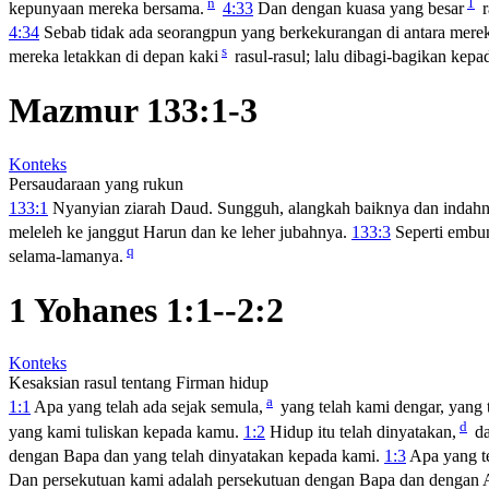
n
1
kepunyaan mereka bersama.
4:33
Dan dengan kuasa yang besar
r
4:34
Sebab tidak ada seorangpun yang berkekurangan di antara mer
s
mereka letakkan di depan kaki
rasul-rasul; lalu dibagi-bagikan kepa
Mazmur 133:1-3
Konteks
Persaudaraan yang rukun
133:1
Nyanyian ziarah Daud. Sungguh, alangkah baiknya dan indahny
meleleh ke janggut Harun dan ke leher jubahnya.
133:3
Seperti embu
q
selama-lamanya.
1 Yohanes 1:1--2:2
Konteks
Kesaksian rasul tentang Firman hidup
a
1:1
Apa yang telah ada sejak semula,
yang telah kami dengar, yang 
d
yang kami tuliskan kepada kamu.
1:2
Hidup itu telah dinyatakan,
da
dengan Bapa dan yang telah dinyatakan kepada kami.
1:3
Apa yang te
Dan persekutuan kami adalah persekutuan dengan Bapa dan dengan A