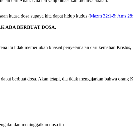
an dari Allah. Dua hal yang dihasilkan olehnya adalah:
saan kuasa dosa supaya kita dapat hidup kudus (
Mazm 32:1-5
;
Ams 28
DAK ADA BERBUAT DOSA.
karena itu tidak memerlukan khasiat penyelamatan dari kematian Kristu
.
dapat berbuat dosa. Akan tetapi, dia tidak mengajarkan bahwa orang K
engaku dan meninggalkan dosa itu