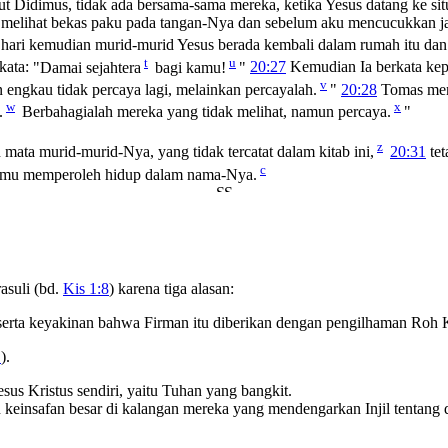
but Didimus, tidak ada bersama-sama mereka, ketika Yesus datang ke si
 melihat bekas paku pada tangan-Nya dan sebelum aku mencucukkan j
hari kemudian murid-murid Yesus berada kembali dalam rumah itu da
t
u
rkata:
"Damai sejahtera
bagi kamu!
"
20:27
Kemudian Ia berkata ke
v
ngkau tidak percaya lagi, melainkan percayalah.
"
20:28
Tomas men
w
x
.
Berbahagialah mereka yang tidak melihat, namun percaya.
"
z
mata murid-murid-Nya, yang tidak tercatat dalam kitab ini,
20:31
tet
c
nmu memperoleh hidup dalam nama-Nya.
asuli (bd.
Kis 1:8
) karena tiga alasan:
 serta keyakinan bahwa Firman itu diberikan dengan pengilhaman Roh
B
).
sus Kristus sendiri, yaitu Tuhan yang bangkit.
 keinsafan besar di kalangan mereka yang mendengarkan Injil tentang 