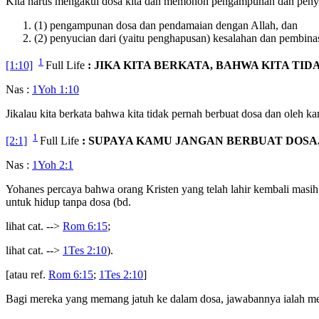
Kita harus mengakui dosa kita dan memohon pengampunan dan penyuci
(1) pengampunan dosa dan pendamaian dengan Allah, dan
(2) penyucian dari (yaitu penghapusan) kesalahan dan pembina
1
[1:10]
Full Life
: JIKA KITA BERKATA, BAHWA KITA TI
Nas :
1Yoh 1:10
Jikalau kita berkata bahwa kita tidak pernah berbuat dosa dan oleh 
1
[2:1]
Full Life
: SUPAYA KAMU JANGAN BERBUAT DOSA
Nas :
1Yoh 2:1
Yohanes percaya bahwa orang Kristen yang telah lahir kembali masih 
untuk hidup tanpa dosa (bd.
lihat cat. -->
Rom 6:15
;
lihat cat. -->
1Tes 2:10
).
[atau ref.
Rom 6:15
;
1Tes 2:10
]
Bagi mereka yang memang jatuh ke dalam dosa, jawabannya ialah m