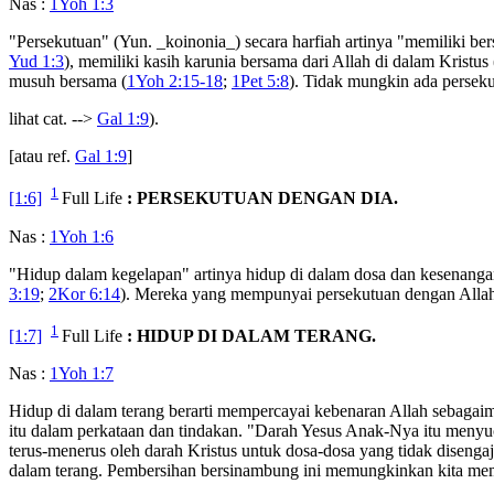
Nas :
1Yoh 1:3
"Persekutuan" (Yun. _koinonia_) secara harfiah artinya "memiliki be
Yud 1:3
), memiliki kasih karunia bersama dari Allah di dalam Kristus 
musuh bersama (
1Yoh 2:15-18
;
1Pet 5:8
). Tidak mungkin ada persek
lihat cat. -->
Gal 1:9
).
[atau ref.
Gal 1:9
]
1
[1:6]
Full Life
: PERSEKUTUAN DENGAN DIA.
Nas :
1Yoh 1:6
"Hidup dalam kegelapan" artinya hidup di dalam dosa dan kesenangan
3:19
;
2Kor 6:14
). Mereka yang mempunyai persekutuan dengan Allah
1
[1:7]
Full Life
: HIDUP DI DALAM TERANG.
Nas :
1Yoh 1:7
Hidup di dalam terang berarti mempercayai kebenaran Allah sebagai
itu dalam perkataan dan tindakan. "Darah Yesus Anak-Nya itu menyu
terus-menerus oleh darah Kristus untuk dosa-dosa yang tidak disengaj
dalam terang. Pembersihan bersinambung ini memungkinkan kita memi