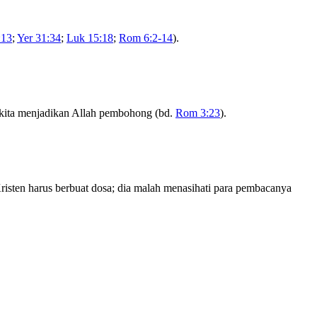
:13
;
Yer 31:34
;
Luk 15:18
;
Rom 6:2-14
).
s, kita menjadikan Allah pembohong (bd.
Rom 3:23
).
risten harus berbuat dosa; dia malah menasihati para pembacanya