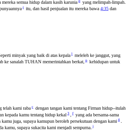
q
 mereka semua hidup dalam kasih karunia
yang melimpah-limpah.
r
epunyaannya
itu, dan hasil penjualan itu mereka bawa
4:35
dan
l
eperti minyak yang baik di atas kepala
meleleh ke janggut, yang
p
b ke sanalah TUHAN memerintahkan berkat,
kehidupan untuk
c
g telah kami raba
dengan tangan kami tentang Firman hidup--itulah
3
f
n kepada kamu tentang hidup kekal
,
yang ada bersama-sama
4
a kamu juga, supaya kamupun beroleh persekutuan dengan kami
.
j
a kamu, supaya sukacita kami menjadi sempurna.