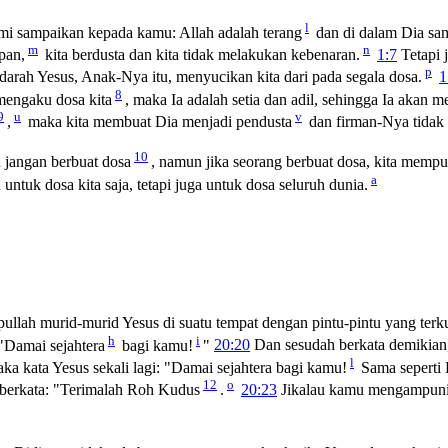
l
mi sampaikan kepada kamu: Allah adalah terang
dan di dalam Dia sam
m
n
pan,
kita berdusta dan kita tidak melakukan kebenaran.
1:7
Tetapi j
p
 darah Yesus, Anak-Nya itu, menyucikan kita dari pada segala dosa.
1
8
mengaku dosa kita
, maka Ia adalah setia dan adil, sehingga Ia akan 
9
u
v
,
maka kita membuat Dia menjadi pendusta
dan firman-Nya tidak 
10
 jangan berbuat dosa
, namun jika seorang berbuat dosa, kita memp
a
untuk dosa kita saja, tetapi juga untuk dosa seluruh dunia.
ullah murid-murid Yesus di suatu tempat dengan pintu-pintu yang terk
h
i
"Damai sejahtera
bagi kamu!
"
20:20
Dan sesudah berkata demikia
l
a kata Yesus sekali lagi:
"Damai sejahtera bagi kamu!
Sama seperti
12
o
berkata:
"Terimalah Roh Kudus
.
20:23
Jikalau kamu mengampuni