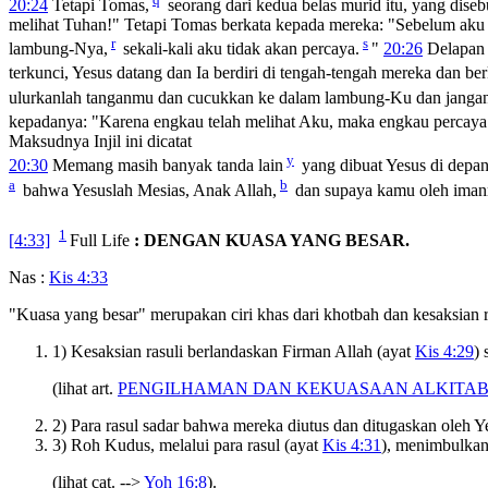
20:24
Tetapi Tomas,
seorang dari kedua belas murid itu, yang dise
melihat Tuhan!" Tetapi Tomas berkata kepada mereka: "Sebelum aku
r
s
lambung-Nya,
sekali-kali aku tidak akan percaya.
"
20:26
Delapan 
terkunci, Yesus datang dan Ia berdiri di tengah-tengah mereka dan be
ulurkanlah tanganmu dan cucukkan ke dalam lambung-Ku dan jangan e
kepadanya:
"Karena engkau telah melihat Aku, maka engkau percaya
Maksudnya Injil ini dicatat
y
20:30
Memang masih banyak tanda lain
yang dibuat Yesus di depan 
a
b
bahwa Yesuslah Mesias, Anak Allah,
dan supaya kamu oleh ima
1
[4:33]
Full Life
: DENGAN KUASA YANG BESAR.
Nas :
Kis 4:33
"Kuasa yang besar" merupakan ciri khas dari khotbah dan kesaksian r
1) Kesaksian rasuli berlandaskan Firman Allah (ayat
Kis 4:29
)
(lihat art.
PENGILHAMAN DAN KEKUASAAN ALKITA
2) Para rasul sadar bahwa mereka diutus dan ditugaskan oleh Ye
3) Roh Kudus, melalui para rasul (ayat
Kis 4:31
), menimbulkan
(lihat cat. -->
Yoh 16:8
).