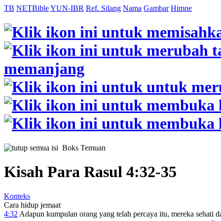
TB
NETBible
YUN-IBR
Ref. Silang
Nama
Gambar
Himne
Boks Temuan
Kisah Para Rasul 4:32-35
Konteks
Cara hidup jemaat
4:32
Adapun kumpulan orang yang telah percaya itu, mereka sehati dan