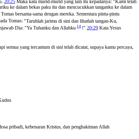
tu.
20:25
Maka kata murid-murid yang lain itu kepadanya: "Kami telah
ariku ke dalam bekas paku itu dan mencucukkan tanganku ke dalam
n Tomas bersama-sama dengan mereka. Sementara pintu-pintu
pada Tomas:
"Taruhlah jarimu di sini dan lihatlah tangan-Ku,
14
jawab Dia: "Ya Tuhanku dan Allahku
!"
20:29
Kata Yesus
api semua yang tercantum di sini telah dicatat, supaya kamu percaya,
 Kudus
dosa pribadi, kebenaran Kristus, dan penghakiman Allah