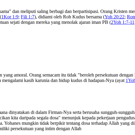
rsama" dan meliputi saling berbagi dan berpartisipasi. Orang Kristen
(
1Kor 1:9
;
Fili 1:7
), didiami oleh Roh Kudus bersama (
Yoh 20:22
;
Rom
utuan sejati dengan mereka yang menolak ajaran iman PB (
2Yoh 1:7-11
 yang amoral. Orang semacam itu tidak "beroleh persekutuan dengan Di
 mengalami kasih karunia dan hidup kudus di hadapan-Nya (ayat
1Yoh
mana dinyatakan di dalam Firman-Nya serta berusaha sungguh-sungguh
cikan kita daripada segala dosa" menunjuk kepada pekerjaan pengudu
a. Yohanes mungkin tidak berpikir tentang dosa terhadap Allah yang di
liki persekutuan yang intim dengan Allah