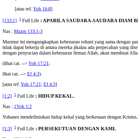
[atau ref.
Yoh 16:8
]
1
[133:1]
Full Life
: APABILA SAUDARA-SAUDARA DIAM 
Nas :
Mazm 133:1-3
Mazmur ini mengungkapkan kebenaran rohani yang sama dengan pa
tidak dapat bekerja di antara mereka jikalau ada perpecahan yang dis
dengan penyucian dalam kebenaran firman Allah, akan membuat All
(lihat cat. -->
Yoh 17:21
;
lihat cat. -->
Ef 4:3
).
[atau ref.
Yoh 17:21
;
Ef 4:3
]
1
[1:2]
Full Life
: HIDUP KEKAL.
Nas :
1Yoh 1:2
Yohanes mendefinisikan hidup kekal yang berkenaan dengan Kristus.
1
[1:3]
Full Life
: PERSEKUTUAN DENGAN KAMI.