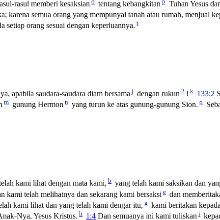
o
p
asul-rasul memberi kesaksian
tentang kebangkitan
Tuhan Yesus dan
eka; karena semua orang yang mempunyai tanah atau rumah, menjual k
t
da setiap orang sesuai dengan keperluannya.
j
2
k
a, apabila saudara-saudara diam bersama
dengan rukun
!
133:2
S
m
n
o
n
gunung Hermon
yang turun ke atas gunung-gunung Sion.
Seba
b
telah kami lihat dengan mata kami,
yang telah kami saksikan dan yan
e
n kami telah melihatnya dan sekarang kami bersaksi
dan memberitaka
g
lah kami lihat dan yang telah kami dengar itu,
kami beritakan kepad
h
i
nak-Nya, Yesus Kristus.
1:4
Dan semuanya ini kami tuliskan
kepad