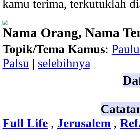
kamu terima
, terkutuklah
di
Nama Orang, Nama Te
Topik/Tema Kamus
:
Paulu
Palsu
|
selebihnya
Daf
Catata
Full Life
,
Jerusalem
,
Ref