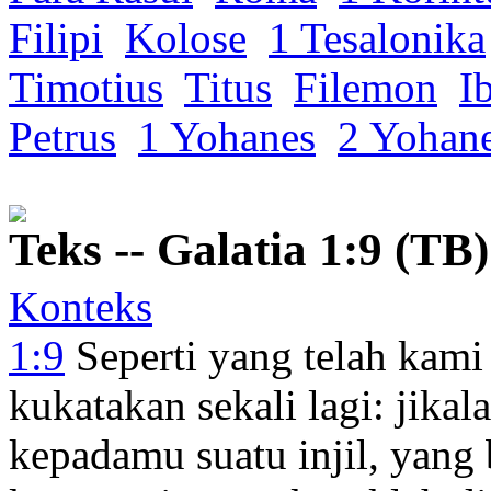
Filipi
Kolose
1 Tesalonika
Timotius
Titus
Filemon
I
Petrus
1 Yohanes
2 Yohan
Teks -- Galatia 1:9 (TB)
Konteks
1:9
Seperti
yang telah kami
kukatakan
sekali lagi
: jikal
kepadamu
suatu injil, yan