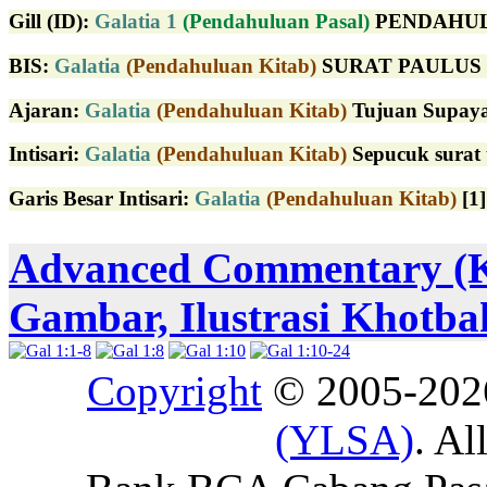
Gill (ID)
:
Galatia 1
(Pendahuluan Pasal)
PENDAHULUAN
BIS:
Galatia
(Pendahuluan Kitab)
SURAT PAULUS KE
Ajaran:
Galatia
(Pendahuluan Kitab)
Tujuan Supaya 
Intisari:
Galatia
(Pendahuluan Kitab)
Sepucuk surat 
Garis Besar Intisari:
Galatia
(Pendahuluan Kitab)
[1
Advanced Commentary (
Gambar, Ilustrasi Khotba
Copyright
© 2005-20
(YLSA)
. Al