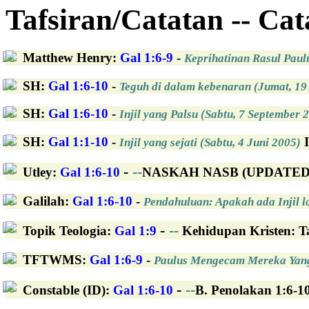
Tafsiran/Catatan -- Ca
Matthew Henry
:
Gal 1:6-9
-
Keprihatinan Rasul Paul
SH
:
Gal 1:6-10
-
Teguh di dalam kebenaran (Jumat, 19
SH
:
Gal 1:6-10
-
Injil yang Palsu (Sabtu, 7 September 
SH
:
Gal 1:1-10
-
I
Injil yang sejati (Sabtu, 4 Juni 2005)
-
--
Utley
:
Gal 1:6-10
NASKAH NASB (UPDATED): G
Galilah
:
Gal 1:6-10
-
Pendahuluan: Apakah ada Injil 
-
--
Topik Teologia
:
Gal 1:9
Kehidupan Kristen: T
TFTWMS
:
Gal 1:6-9
-
Paulus Mengecam Mereka Yang
-
--
Constable (ID)
:
Gal 1:6-10
B. Penolakan 1:6-1