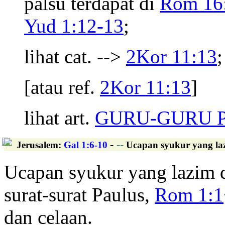
palsu terdapat di
Rom 16
Yud 1:12-13
;
lihat cat. -->
2Kor 11:13
;
[atau ref.
2Kor 11:13
]
lihat art.
GURU-GURU 
-
--
Jerusalem
:
Gal 1:6-10
Ucapan syukur yang laz
Ucapan syukur yang lazim
surat-surat Paulus,
Rom 1:1
dan celaan.