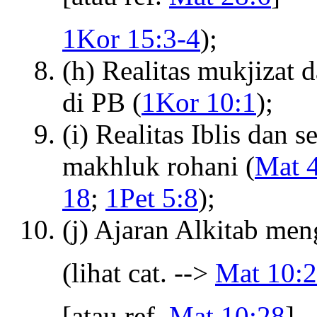
1Kor 15:3-4
);
(h) Realitas mukjizat 
di PB (
1Kor 10:1
);
(i) Realitas Iblis dan 
makhluk rohani (
Mat 4
18
;
1Pet 5:8
);
(j) Ajaran Alkitab men
(lihat cat. -->
Mat 10:
[atau ref.
Mat 10:28
]