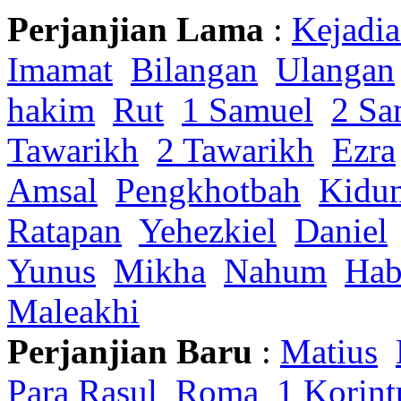
Perjanjian Lama
:
Kejadi
Imamat
Bilangan
Ulangan
hakim
Rut
1 Samuel
2 Sa
Tawarikh
2 Tawarikh
Ezra
Amsal
Pengkhotbah
Kidu
Ratapan
Yehezkiel
Daniel
Yunus
Mikha
Nahum
Hab
Maleakhi
Perjanjian Baru
:
Matius
Para Rasul
Roma
1 Korint