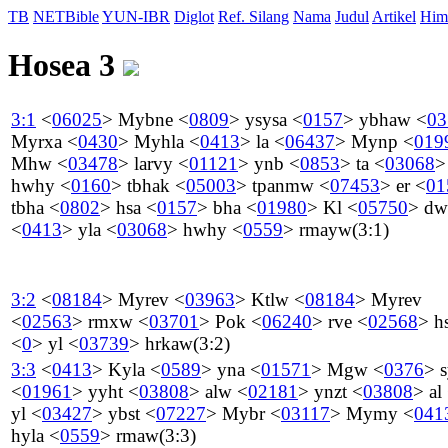
TB
NETBible
YUN-IBR
Diglot
Ref. Silang
Nama
Judul
Artikel
Him
Hosea 3
3:1
<
06025
>
Mybne
<
0809
>
ysysa
<
0157
>
ybhaw
<
03
Myrxa
<
0430
>
Myhla
<
0413
>
la
<
06437
>
Mynp
<
019
Mhw
<
03478
>
larvy
<
01121
>
ynb
<
0853
>
ta
<
03068
>
hwhy
<
0160
>
tbhak
<
05003
>
tpanmw
<
07453
>
er
<
01
tbha
<
0802
>
hsa
<
0157
>
bha
<
01980
>
Kl
<
05750
>
dw
<
0413
>
yla
<
03068
>
hwhy
<
0559
>
rmayw
(3:1)
3:2
<
08184
>
Myrev
<
03963
>
Ktlw
<
08184
>
Myrev
<
02563
>
rmxw
<
03701
>
Pok
<
06240
>
rve
<
02568
>
h
<
0
>
yl
<
03739
>
hrkaw
(3:2)
3:3
<
0413
>
Kyla
<
0589
>
yna
<
01571
>
Mgw
<
0376
>
s
<
01961
>
yyht
<
03808
>
alw
<
02181
>
ynzt
<
03808
>
al
yl
<
03427
>
ybst
<
07227
>
Mybr
<
03117
>
Mymy
<
041
hyla
<
0559
>
rmaw
(3:3)