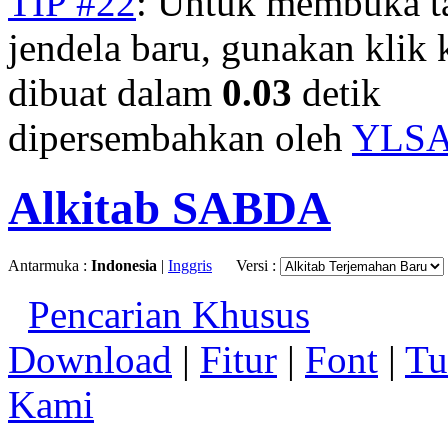
TIP #22
: Untuk membuka t
jendela baru, gunakan klik 
dibuat dalam
0.03
detik
dipersembahkan oleh
YLS
Alkitab SABDA
Antarmuka :
Indonesia
|
Inggris
Versi :
Pencarian Khusus
Download
|
Fitur
|
Font
|
Tu
Kami