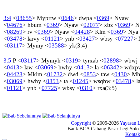
3:4
<
08655
>
Myprtw
<
0646
>
dwpa
<
0369
>
Nyaw
<
04676
>
hbum
<
0369
>
Nyaw
<
02077
>
xbz
<
0369
>
N
<
08269
>
rv
<
0369
>
Nyaw
<
04428
>
Klm
<
0369
>
Nya
<
03478
>
larvy
<
01121
>
ynb
<
03427
>
wbsy
<
07227
>
<
03117
>
Mymy
<
03588
>
yk
(3:4)
3:5
P
<
03117
>
Mymyh
<
0319
>
tyrxab
<
02898
>
wbwj
<
0413
>
law
<
03069
>
hwhy
<
0413
>
la
<
06342
>
wdxp
<
04428
>
Mklm
<
01732
>
dwd
<
0853
>
taw
<
0430
>
Mh
<
03069
>
hwhy
<
0853
>
ta
<
01245
>
wsqbw
<
03478
>
l
<
01121
>
ynb
<
07725
>
wbsy
<
0310
>
rxa
(3:5)
Copyright
© 2005-2026
Yayasan
Bank BCA Cabang Pasar Legi Solo -
Kontak