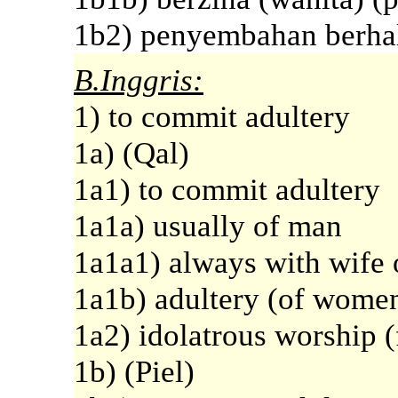
1b2) penyembahan berhal
B.Inggris:
1) to commit adultery
1a) (Qal)
1a1) to commit adultery
1a1a) usually of man
1a1a1) always with wife 
1a1b) adultery (of women)
1a2) idolatrous worship (
1b) (Piel)