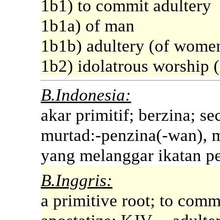
1b1) to commit adultery
1b1a) of man
1b1b) adultery (of women
1b2) idolatrous worship (
B.Indonesia:
akar primitif; berzina; se
murtad:-penzina(-wan), 
yang melanggar ikatan p
B.Inggris:
a primitive root; to commi