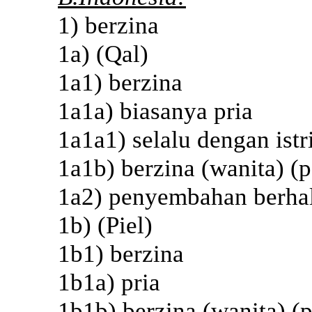
1) berzina
1a) (Qal)
1a1) berzina
1a1a) biasanya pria
1a1a1) selalu dengan istr
1a1b) berzina (wanita) (p
1a2) penyembahan berhal
1b) (Piel)
1b1) berzina
1b1a) pria
1b1b) berzina (wanita) (p