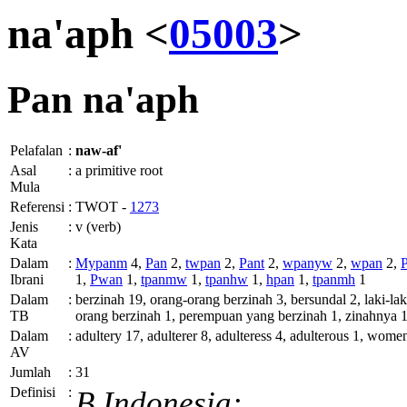
na'aph <
05003
>
Pan
na'aph
Pelafalan
:
naw-af'
Asal
:
a primitive root
Mula
Referensi
:
TWOT -
1273
Jenis
:
v (verb)
Kata
Dalam
:
Mypanm
4,
Pan
2,
twpan
2,
Pant
2,
wpanyw
2,
wpan
2,
Ibrani
1,
Pwan
1,
tpanmw
1,
tpanhw
1,
hpan
1,
tpanmh
1
Dalam
:
berzinah 19, orang-orang berzinah 3, bersundal 2, laki-
TB
orang berzinah 1, perempuan yang berzinah 1, zinahnya
Dalam
:
adultery 17, adulterer 8, adulteress 4, adulterous 1, wom
AV
Jumlah
:
31
Definisi
:
B.Indonesia: