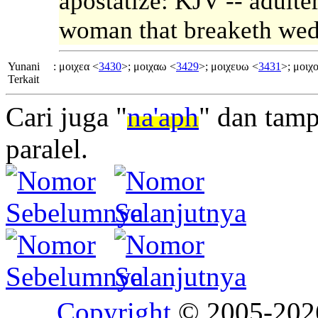
apostatize: KJV -- adulte
woman that breaketh wed
Yunani
:
μοιχεα <
3430
>; μοιχαω <
3429
>; μοιχευω <
3431
>; μοιχ
Terkait
Cari juga "
na'aph
" dan tamp
paralel.
Copyright
© 2005-20