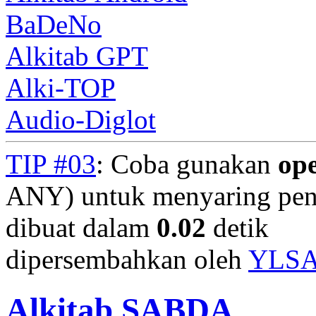
BaDeNo
Alkitab GPT
Alki-TOP
Audio-Diglot
TIP #03
: Coba gunakan
op
ANY) untuk menyaring penc
dibuat dalam
0.02
detik
dipersembahkan oleh
YLS
Alkitab SABDA