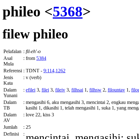
phileo <
5368
>
filew
phileo
Pelafalan
:
fil-eh'-o
Asal
:
from
5384
Mula
Referensi
:
TDNT -
9:114,1262
Jenis
:
v (verb)
Kata
Dalam
:
efilei
3,
filei
3,
fileiv
3,
filhsai
1,
filhsw
2,
filountav
1,
fil
Yunani
Dalam
:
mengasihi 6, aku mengasihi 3, mencintai 2, engkau meng
TB
kasihi 1, dikasihi 1, telah mengasihi 1, suka 1, yang men
Dalam
:
love 22, kiss 3
AV
Jumlah
:
25
Definisi
:
mencintai, mengasihi; su