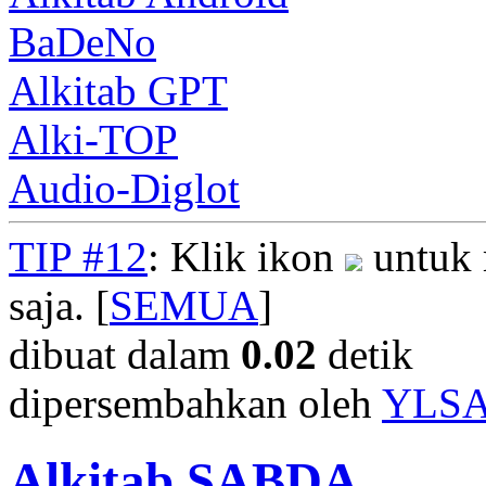
BaDeNo
Alkitab GPT
Alki-TOP
Audio-Diglot
TIP #12
: Klik ikon
untuk 
saja. [
SEMUA
]
dibuat dalam
0.02
detik
dipersembahkan oleh
YLS
Alkitab SABDA