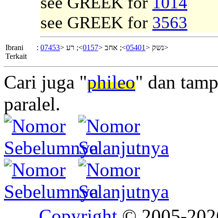
see GREEK for
1014
see GREEK for
3563
Ibrani
:
07453
>; רע <
0157
>; אחב <
05401
נשק <
>
Terkait
Cari juga "
phileo
" dan tamp
paralel.
Copyright
© 2005-20