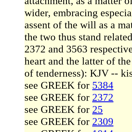
attachment, as a matter of
wider, embracing especia
assent of the will as a ma
the two thus stand relat
2372 and 3563 respectivel
heart and the latter of the
of tenderness): KJV -- kis
see GREEK for
5384
see GREEK for
2372
see GREEK for
25
see GREEK for
2309