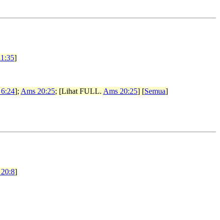
1:35
]
 6:24
];
Ams 20:25
; [Lihat FULL.
Ams 20:25
] [
Semua
]
 20:8
]