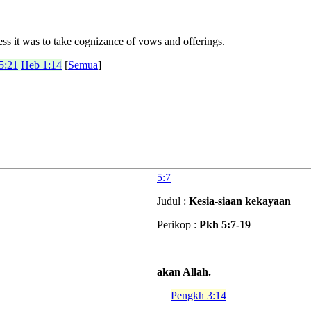
ss it was to take cognizance of vows and offerings.
5:21
Heb 1:14
[
Semua
]
5:7
Judul :
Kesia-siaan kekayaan
Perikop :
Pkh 5:7-19
akan Allah.
Pengkh 3:14