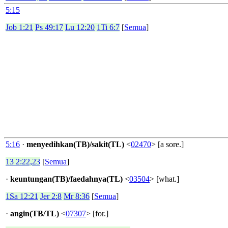
5:15
Job 1:21
Ps 49:17
Lu 12:20
1Ti 6:7
[
Semua
]
5:16
·
menyedihkan(TB)/sakit(TL)
<
02470
> [a sore.]
13 2:22,23
[
Semua
]
·
keuntungan(TB)/faedahnya(TL)
<
03504
> [what.]
1Sa 12:21
Jer 2:8
Mr 8:36
[
Semua
]
·
angin(TB/TL)
<
07307
> [for.]