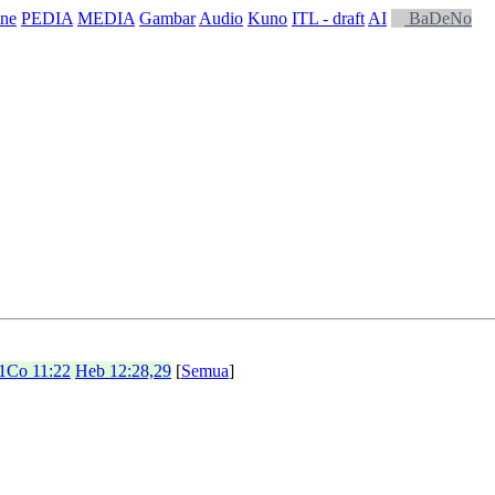
ne
PEDIA
MEDIA
Gambar
Audio
Kuno
ITL - draft
AI
BaDeNo
1Co 11:22
Heb 12:28,29
[
Semua
]