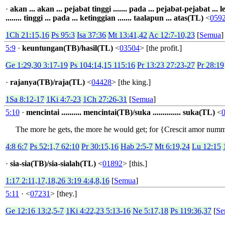
·
akan ... akan ... pejabat tinggi ....... pada ... pejabat-pejabat ... 
........ tinggi ... pada ... ketinggian ....... taalapun ... atas(TL)
<
059
1Ch 21:15,16
Ps 95:3
Isa 37:36
Mt 13:41,42
Ac 12:7-10,23
[
Semua
]
5:9
·
keuntungan(TB)/hasil(TL)
<
03504
> [the profit.]
Ge 1:29,30 3:17-19
Ps 104:14,15 115:16
Pr 13:23 27:23-27
Pr 28:19
·
rajanya(TB)/raja(TL)
<
04428
> [the king.]
1Sa 8:12-17
1Ki 4:7-23
1Ch 27:26-31
[
Semua
]
5:10
·
mencintai .......... mencintai(TB)/suka .............. suka(TL)
<
The more he gets, the more he would get; for {Crescit amor nummi,
4:8 6:7
Ps 52:1,7 62:10
Pr 30:15,16
Hab 2:5-7
Mt 6:19,24
Lu 12:15
·
sia-sia(TB)/sia-sialah(TL)
<
01892
> [this.]
1:17 2:11,17,18,26 3:19 4:4,8,16
[
Semua
]
5:11
·
<
07231
> [they.]
Ge 12:16 13:2,5-7
1Ki 4:22,23 5:13-16
Ne 5:17,18
Ps 119:36,37
[
Se