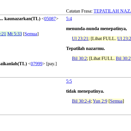
Catatan Frasa:
TEPATILAH NA
....... kaunazarkan(TL)
<
05087
>
5:4
menunda-nunda menepatinya,
9:21
Mt 5:33
[
Semua
]
Ul 23:21
; [Lihat FULL.
Ul 23:
Tepatilah nazarmu.
Bil 30:2
; [Lihat FULL.
Bil 30:2
mpaikanlah(TL)
<
07999
> [pay.]
5:5
tidak menepatinya.
Bil 30:2-4
;
Yun 2:9
[
Semua
]