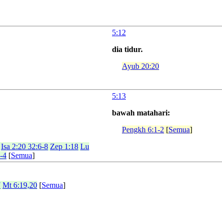
5:12
dia tidur.
Ayub 20:20
5:13
bawah matahari:
Pengkh 6:1-2
[
Semua
]
Isa 2:20 32:6-8
Zep 1:18
Lu
1-4
[
Semua
]
7
Mt 6:19,20
[
Semua
]