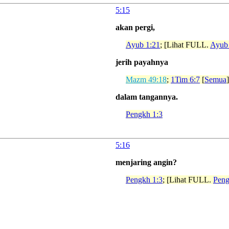
5:15
akan pergi,
Ayub 1:21
; [Lihat FULL.
Ayub
jerih payahnya
Mazm 49:18
;
1Tim 6:7
[
Semua
]
dalam tangannya.
Pengkh 1:3
5:16
menjaring angin?
Pengkh 1:3
; [Lihat FULL.
Peng