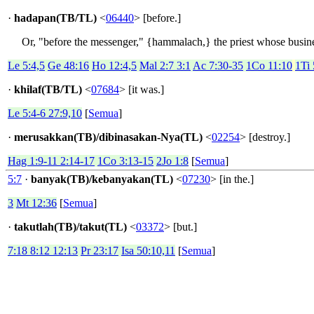
·
hadapan(TB/TL)
<
06440
> [before.]
Or, "before the messenger," {hammalach,} the priest whose busine
Le 5:4,5
Ge 48:16
Ho 12:4,5
Mal 2:7 3:1
Ac 7:30-35
1Co 11:10
1Ti 
·
khilaf(TB/TL)
<
07684
> [it was.]
Le 5:4-6 27:9,10
[
Semua
]
·
merusakkan(TB)/dibinasakan-Nya(TL)
<
02254
> [destroy.]
Hag 1:9-11 2:14-17
1Co 3:13-15
2Jo 1:8
[
Semua
]
5:7
·
banyak(TB)/kebanyakan(TL)
<
07230
> [in the.]
3
Mt 12:36
[
Semua
]
·
takutlah(TB)/takut(TL)
<
03372
> [but.]
7:18 8:12 12:13
Pr 23:17
Isa 50:10,11
[
Semua
]