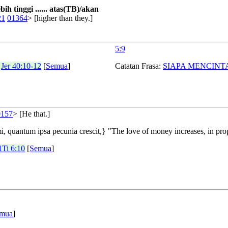
lebih tinggi ...... atas(TB)/akan
21
01364
> [higher than they.]
5:9
Jer 40:10-12
[
Semua
]
Catatan Frasa:
SIAPA MENCINT
0157
> [He that.]
 quantum ipsa pecunia crescit,} "The love of money increases, in prop
1Ti 6:10
[
Semua
]
mua
]