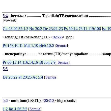
5:4
·
bernazar .............. Tepatilah(TB)/menazarkan ..................
[vowest.]
Ge 28:20 35:1,3
Nu 30:2
De 23:21-23
Ps 50:14 76:11 119:106
Isa 1
·
senang(TB)/berkenan(TL)
<
02656
> [for.]
Ps 147:10,11
Mal 1:10
Heb 10:6
[
Semua
]
·
menepatinya .......... nazarmu(TB)/menyampaikan ............ sa
Ps 66:13,14 116:14,16-18
Jon 2:9
[
Semua
]
5:5
De 23:22
Pr 20:25
Ac 5:4
[
Semua
]
5:6
·
mulutmu(TB/TL)
<
06310
> [thy mouth.]
1,2
Jas 1:26 3:2
[
Semua
]