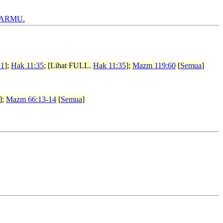
ZARMU.
21
];
Hak 11:35
; [Lihat FULL.
Hak 11:35
];
Mazm 119:60
[
Semua
]
];
Mazm 66:13-14
[
Semua
]