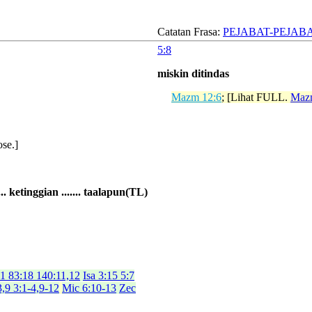
Catatan Frasa:
PEJABAT-PEJABA
5:8
miskin ditindas
Mazm 12:6
; [Lihat FULL.
Maz
ose.]
.... ketinggian ....... taalapun(TL)
:1 83:18 140:11,12
Isa 3:15 5:7
,9 3:1-4,9-12
Mic 6:10-13
Zec