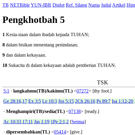
TB
NETBible
YUN-IBR
Diglot
Ref. Silang
Nama
Judul
Artikel
Him
Pengkhotbah 5
1
Kesia-siaan dalam ibadah kepada TUHAN;
8
dalam bisikan menentang penindasan;
9
dan dalam kekayaan.
18
Sukacita di dalam kekayaan adalah pemberian TUHAN.
TSK
5:1
·
langkahmu(TB)/kakimu(TL)
<
07272
> [thy foot.]
Ge 28:16,17
Ex 3:5
Le 10:3
Jos 5:15
2Ch 26:16
Ps 89:7
Isa 1:12-20
·
Menghampiri(TB)/sedia(TL)
<
07138
> [ready.]
Ac 10:33 17:11
Jas 1:19
1Pe 2:1,2
[
Semua
]
·
dipersembahkan(TL)
<
05414
> [give.]