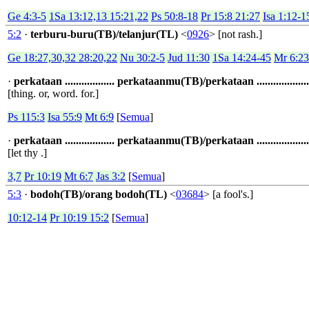
Ge 4:3-5
1Sa 13:12,13 15:21,22
Ps 50:8-18
Pr 15:8 21:27
Isa 1:12-1
5:2
·
terburu-buru(TB)/telanjur(TL)
<
0926
> [not rash.]
Ge 18:27,30,32 28:20,22
Nu 30:2-5
Jud 11:30
1Sa 14:24-45
Mr 6:23
·
perkataan .................. perkataanmu(TB)/perkataan ...............
[thing. or, word. for.]
Ps 115:3
Isa 55:9
Mt 6:9
[
Semua
]
·
perkataan .................. perkataanmu(TB)/perkataan ...............
[let thy .]
3,7
Pr 10:19
Mt 6:7
Jas 3:2
[
Semua
]
5:3
·
bodoh(TB)/orang bodoh(TL)
<
03684
> [a fool's.]
10:12-14
Pr 10:19 15:2
[
Semua
]