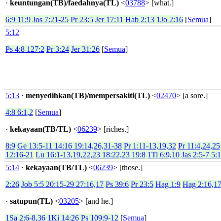
·
keuntungan(TB)/faedahnya(TL)
<
03788
> [what.]
6:9 11:9
Jos 7:21-25
Pr 23:5
Jer 17:11
Hab 2:13
1Jo 2:16
[
Semua
]
5:12
Ps 4:8 127:2
Pr 3:24
Jer 31:26
[
Semua
]
5:13
·
menyedihkan(TB)/mempersakiti(TL)
<
02470
> [a sore.]
4:8 6:1,2
[
Semua
]
·
kekayaan(TB/TL)
<
06239
> [riches.]
8:9
Ge 13:5-11 14:16 19:14,26,31-38
Pr 1:11-13,19,32
Pr 11:4,24,25
12:16-21
Lu 16:1-13,19,22,23 18:22,23 19:8
1Ti 6:9,10
Jas 2:5-7 5:
5:14
·
kekayaan(TB/TL)
<
06239
> [those.]
2:26
Job 5:5 20:15-29 27:16,17
Ps 39:6
Pr 23:5
Hag 1:9
Hag 2:16,1
·
satupun(TL)
<
03205
> [and he.]
1Sa 2:6-8,36
1Ki 14:26
Ps 109:9-12
[
Semua
]