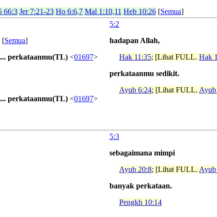
5 66:3
Jer 7:21-23
Ho 6:6,7
Mal 1:10,11
Heb 10:26
[
Semua
]
5:2
[
Semua
]
hadapan Allah,
....... perkataanmu(TL)
<
01697
>
Hak 11:35
; [Lihat FULL.
Hak 1
perkataanmu sedikit.
Ayub 6:24
; [Lihat FULL.
Ayub
....... perkataanmu(TL)
<
01697
>
5:3
sebagaimana mimpi
Ayub 20:8
; [Lihat FULL.
Ayub
banyak perkataan.
Pengkh 10:14