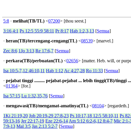
5:8
·
melihat(TB/TL)
<
07200
> [thou seest.]
3:16 4:1
Ps 12:5 55:9 58:11
Pr 8:17
Hab 1:2,3,13
[
Semua
]
·
heran(TB)/tercengang-cengang(TL)
<
08539
> [marvel.]
Zec 8:6
1Jo 3:13
Re 17:6,7
[
Semua
]
·
perkara(TB)/perbuatan(TL)
<
02656
> [matter. Heb. will, or purp
Isa 10:5-7,12 46:10,11
Hab 1:12
Ac 4:27,28
Ro 11:33
[
Semua
]
·
pejabat tinggi ......... pejabat-pejabat ... lebih tinggi(TB)/tinggi .
<
01364
> [for.]
Isa 57:15
Lu 1:32,35,76
[
Semua
]
·
mengawasi(TB)/mengamat-amatinya(TL)
<
08104
> [regardeth.]
1Ki 21:19,20
Job 20:19-29 27:8-23
Ps 10:17,18 12:5 58:10,11
Ps 82
59:13-16
Jer 22:17-19
Eze 22:6-14
Am 5:12 6:2-6,12 8:4-7
Mic 2:1-3
7:9-13
Mal 3:5
Jas 2:13 5:2-7
[
Semua
]