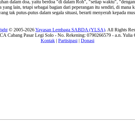
han dalam doa, yaitu berdoa "di dalam Roh", "setiap waktu", "dengan
yang lain, tetapi sebagai bagian dari peperangan itu sendiri, di mana 
ng tak putus-putus dalam segala situasi, berarti menyerah kepada mus
ight
© 2005-2026
Yayasan Lembaga SABDA (YLSA)
. All Rights Re
A Cabang Pasar Legi Solo - No. Rekening: 0790266579 - a.n. Yulia 
Kontak
|
Partisipasi
|
Donasi