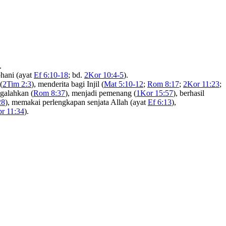
.
ohani (ayat
Ef 6:10-18
; bd.
2Kor 10:4-5
).
(
2Tim 2:3
), menderita bagi Injil (
Mat 5:10-12
;
Rom 8:17
;
2Kor 11:23
;
galahkan (
Rom 8:37
), menjadi pemenang (
1Kor 15:57
), berhasil
28
), memakai perlengkapan senjata Allah (ayat
Ef 6:13
),
br 11:34
).