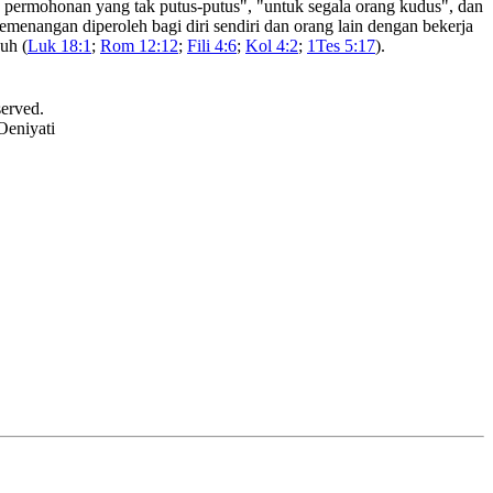
 permohonan yang tak putus-putus", "untuk segala orang kudus", dan
kemenangan diperoleh bagi diri sendiri dan orang lain dengan bekerja
uh (
Luk 18:1
;
Rom 12:12
;
Fili 4:6
;
Kol 4:2
;
1Tes 5:17
).
served.
Oeniyati