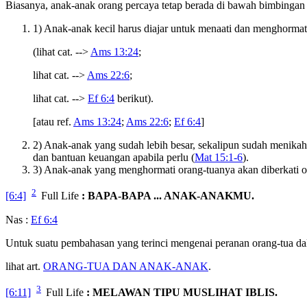
Biasanya, anak-anak orang percaya tetap berada di bawah bimbingan 
1) Anak-anak kecil harus diajar untuk menaati dan menghormat
(lihat cat. -->
Ams 13:24
;
lihat cat. -->
Ams 22:6
;
lihat cat. -->
Ef 6:4
berikut).
[atau ref.
Ams 13:24
;
Ams 22:6
;
Ef 6:4
]
2) Anak-anak yang sudah lebih besar, sekalipun sudah menikah
dan bantuan keuangan apabila perlu (
Mat 15:1-6
).
3) Anak-anak yang menghormati orang-tuanya akan diberkati ol
2
[6:4]
Full Life
: BAPA-BAPA ... ANAK-ANAKMU.
Nas :
Ef 6:4
Untuk suatu pembahasan yang terinci mengenai peranan orang-tua 
lihat art.
ORANG-TUA DAN ANAK-ANAK
.
3
[6:11]
Full Life
: MELAWAN TIPU MUSLIHAT IBLIS.