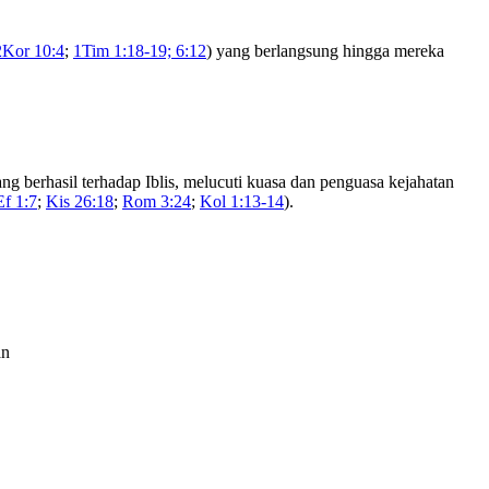
2Kor 10:4
;
1Tim 1:18-19; 6:12
) yang berlangsung hingga mereka
ng berhasil terhadap Iblis, melucuti kuasa dan penguasa kejahatan
Ef 1:7
;
Kis 26:18
;
Rom 3:24
;
Kol 1:13-14
).
an