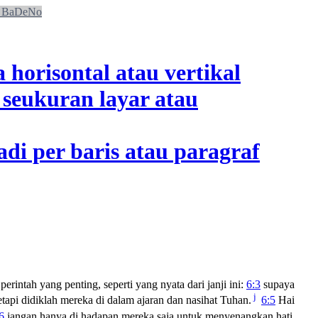
BaDeNo
rintah yang penting, seperti yang nyata dari janji ini:
6:3
supaya
j
etapi didiklah mereka di dalam ajaran dan nasihat Tuhan.
6:5
Hai
6
jangan hanya di hadapan mereka saja untuk menyenangkan hati