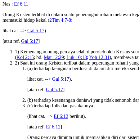
Nas :
Ef 6:11
Orang Kristen terlibat di dalam suatu peperangan rohani melawan ke
memasuki hidup kekal (
2Tim 4:7-8
;
lihat cat. -->
Gal 5:17
).
[atau ref.
Gal 5:17
]
1) Kemenangan orang percaya telah diperoleh oleh Kristus sendi
(
Kol 2:15
; bd.
Mat 12:29
;
Luk 10:18
;
Yoh 12:31
), membawa ta
2) Saat ini orang Kristen terlibat dalam peperangan rohani ya
(a) terhadap keinginan berdosa di dalam diri mereka sendi
lihat cat. -->
Gal 5:17
),
[atau ref.
Gal 5:17
]
(b) terhadap kesenangan duniawi yang tidak senonoh da
(c) terhadap Iblis dan pasukannya
(lihat cat. -->
Ef 6:12
berikut).
[atau ref.
Ef 6:12
]
Orang percaya diminta untuk memisahkan diri dari sistem