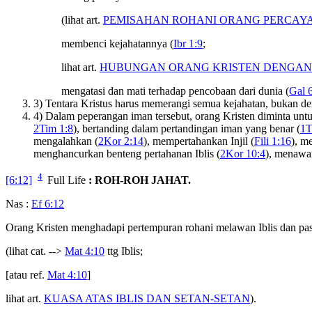
(lihat art.
PEMISAHAN ROHANI ORANG PERCAY
membenci kejahatannya (
Ibr 1:9
;
lihat art.
HUBUNGAN ORANG KRISTEN DENGAN
mengatasi dan mati terhadap pencobaan dari dunia (
Gal 
3) Tentara Kristus harus memerangi semua kejahatan, bukan de
4) Dalam peperangan iman tersebut, orang Kristen diminta untu
2Tim 1:8
), bertanding dalam pertandingan iman yang benar (
1T
mengalahkan (
2Kor 2:14
), mempertahankan Injil (
Fili 1:16
), m
menghancurkan benteng pertahanan Iblis (
2Kor 10:4
), menawan
4
[6:12]
Full Life
: ROH-ROH JAHAT.
Nas :
Ef 6:12
Orang Kristen menghadapi pertempuran rohani melawan Iblis dan pas
(lihat cat. -->
Mat 4:10
ttg Iblis;
[atau ref.
Mat 4:10
]
lihat art.
KUASA ATAS IBLIS DAN SETAN-SETAN
).