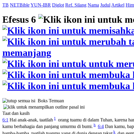
TB
NETBible
YUN-IBR
Diglot
Ref. Silang
Nama
Judul
Artikel
Him
Efesus 6
Boks Temuan
Taat dan kasih
1
6:1
Hai anak-anak, taatilah
orang tuamu di dalam Tuhan, karena har
h
kamu berbahagia dan panjang umurmu di bumi.
6:4
Dan kamu, bapa
k
hamba-hamba, taatilah tuanmu yang di dunia dengan takut
dan genta