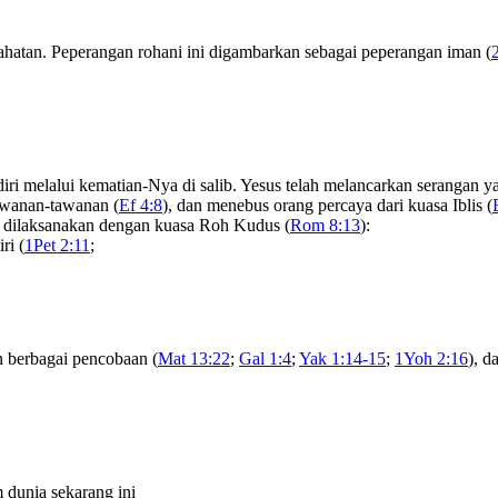
jahatan. Peperangan rohani ini digambarkan sebagai peperangan iman (
ri melalui kematian-Nya di salib. Yesus telah melancarkan serangan ya
wanan-tawanan (
Ef 4:8
), dan menebus orang percaya dari kuasa Iblis (
ng dilaksanakan dengan kuasa Roh Kudus (
Rom 8:13
):
ri (
1Pet 2:11
;
n berbagai pencobaan (
Mat 13:22
;
Gal 1:4
;
Yak 1:14-15
;
1Yoh 2:16
), d
 dunia sekarang ini