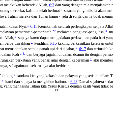
ti melakukan kehendak Allah,
6:7
dan yang dengan rela menjalankan p
p
rang merdeka, kalau ia telah berbuat
sesuatu yang baik, ia akan me
q
 bahwa Tuhan mereka dan Tuhan kamu
ada di sorga dan Ia tidak mem
t
uatan kuasa-Nya.
6:11
Kenakanlah seluruh perlengkapan senjata Alla
w
x
 melawan pemerintah-pemerintah,
melawan penguasa-penguasa,
me
z
ta Allah,
supaya kamu dapat mengadakan perlawanan pada hari yang ja
b
an berbajuzirahkan
keadilan,
6:15
kakimu berkasutkan kerelaan untuk
e
pat memadamkan semua panah api dari si jahat,
6:17
dan terimalah k
6
k
i dalam Roh
dan berjaga-jagalah di dalam doamu itu dengan permo
n
uniakan perkataan yang benar, agar dengan keberanian
aku memberi
nya, sebagaimana seharusnya aku berbicara.
r
ikhikus,
saudara kita yang kekasih dan pelayan yang setia di dala
s
t
u
l
kami dan supaya ia menghibur hatimu.
6:23
Damai sejahtera
dan
, yang mengasihi Tuhan kita Yesus Kristus dengan kasih yang tidak bi