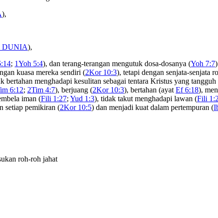
A
),
 DUNIA
),
6:14
;
1Yoh 5:4
), dan terang-terangan mengutuk dosa-dosanya (
Yoh 7:7
)
ngan kuasa mereka sendiri (
2Kor 10:3
), tetapi dengan senjata-senjata r
k bertahan menghadapi kesulitan sebagai tentara Kristus yang tangguh 
im 6:12
;
2Tim 4:7
), berjuang (
2Kor 10:3
), bertahan (ayat
Ef 6:18
), men
embela iman (
Fili 1:27
;
Yud 1:3
), tidak takut menghadapi lawan (
Fili 1:
 setiap pemikiran (
2Kor 10:5
) dan menjadi kuat dalam pertempuran (
I
ukan roh-roh jahat