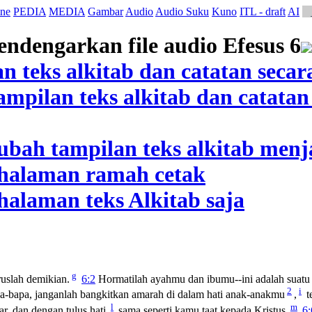
ne
PEDIA
MEDIA
Gambar
Audio
Audio Suku
Kuno
ITL - draft
AI
g
uslah demikian.
6:2
Hormatilah ayahmu dan ibumu--ini adalah suatu pe
2
i
-bapa, janganlah bangkitkan amarah di dalam hati anak-anakmu
,
t
l
m
r, dan dengan tulus hati,
sama seperti kamu taat kepada Kristus,
6: