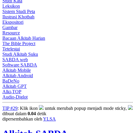
Studi Kata
Leksikon
Sistem Studi Peta
Ilustrasi Khotbah
Ekspositori
Gambar
Resource
Bacaan Alkitab Harian
The Bible Project
Tetelestai
Studi Alkitab Suku
SABDA web
Software SABDA
Alkitab Mobile
Alkitab Android
BaDeNo
Alkitab GPT
Alki-TOP
Audio-Diglot
TIP #29
: Klik ikon
untuk merubah popup menjadi mode sticky,
dibuat dalam
0.04
detik
dipersembahkan oleh
YLSA