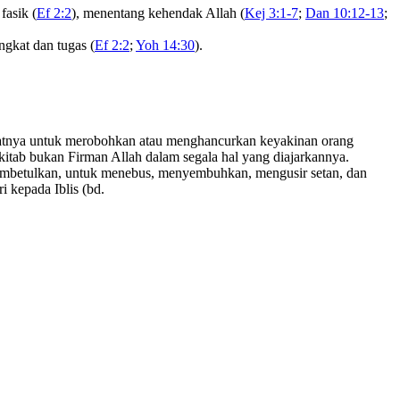
fasik (
Ef 2:2
), menentang kehendak Allah (
Kej 3:1-7
;
Dan 10:12-13
;
ngkat dan tugas (
Ef 2:2
;
Yoh 14:30
).
patnya untuk merobohkan atau menghancurkan keyakinan orang
kitab bukan Firman Allah dalam segala hal yang diajarkannya.
membetulkan, untuk menebus, menyembuhkan, mengusir setan, dan
 kepada Iblis (bd.