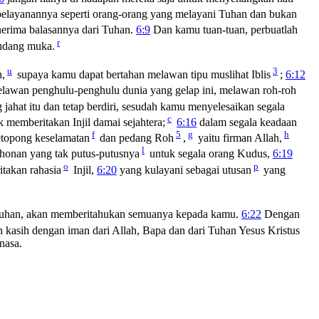
elayanannya seperti orang-orang yang melayani Tuhan dan bukan
nerima balasannya dari Tuhan.
6:9
Dan kamu tuan-tuan, perbuatlah
r
andang muka.
u
3
h,
supaya kamu dapat bertahan melawan tipu muslihat Iblis
;
6:12
lawan penghulu-penghulu dunia yang gelap ini, melawan roh-roh
hat itu dan tetap berdiri, sesudah kamu menyelesaikan segala
c
 memberitakan Injil damai sejahtera;
6:16
dalam segala keadaan
f
5
g
h
etopong keselamatan
dan pedang Roh
,
yaitu firman Allah,
l
honan yang tak putus-putusnya
untuk segala orang Kudus,
6:19
o
p
takan rahasia
Injil,
6:20
yang kulayani sebagai utusan
yang
m Tuhan, akan memberitahukan semuanya kepada kamu.
6:22
Dengan
 kasih dengan iman dari Allah, Bapa dan dari Tuhan Yesus Kristus
nasa.