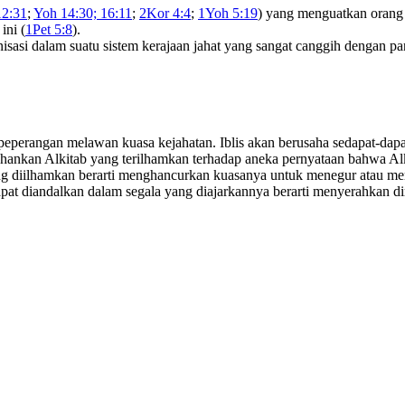
12:31
;
Yoh 14:30; 16:11
;
2Kor 4:4
;
1Yoh 5:19
) yang menguatkan orang 
ini (
1Pet 5:8
).
nisasi dalam suatu sistem kerajaan jahat yang sangat canggih dengan pa
peperangan melawan kuasa kejahatan. Iblis akan berusaha sedapat-da
tahankan Alkitab yang terilhamkan terhadap aneka pernyataan bahwa Al
yang diilhamkan berarti menghancurkan kuasanya untuk menegur atau 
at diandalkan dalam segala yang diajarkannya berarti menyerahkan diri