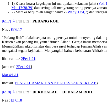
1) Kuasa-kuasa kegelapan ini merupakan kekuatan jahat (
Yoh 
Mat 13:38-39
) dan sering kali menyerang orang percaya zaman 
2) Mereka berjumlah sangat banyak (
Wahy 12:4,7
) dan terorga
5
[6:17]
Full Life
: PEDANG ROH.
Nas :
Ef 6:17
"Pedang Roh" adalah senjata orang percaya untuk menyerang dalam 
Kristen akan pedang itu, yaitu "firman Allah". Gereja harus memper
Meninggalkan sikap Kristus dan para rasul terhadap Firman Allah 
mengatasi segala kejahatan. Menyangkal bahwa kebenaran Alkitab dap
lihat cat. -->
2Pet 1:21
;
[atau ref.
2Pet 1:21
]
Mat 4:1-11
;
lihat art.
PENGILHAMAN DAN KEKUASAAN ALKITAB
).
6
[6:18]
Full Life
: BERDOALAH ... DI DALAM ROH.
Nas :
Ef 6:18