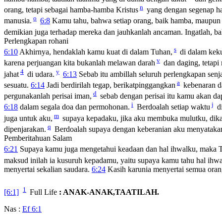
n
orang, tetapi sebagai hamba-hamba Kristus
yang dengan segenap ha
o
manusia.
6:8
Kamu tahu, bahwa setiap orang, baik hamba, maupun o
demikian juga terhadap mereka dan jauhkanlah ancaman. Ingatlah,
Perlengkapan rohani
s
6:10
Akhirnya, hendaklah kamu kuat di dalam Tuhan,
di dalam kek
v
karena perjuangan kita bukanlah melawan darah
dan daging, tetapi
4
y
jahat
di udara.
6:13
Sebab itu ambillah seluruh perlengkapan senja
a
sesuatu.
6:14
Jadi berdirilah tegap, berikatpinggangkan
kebenaran d
d
pergunakanlah perisai iman,
sebab dengan perisai itu kamu akan da
i
j
6:18
dalam segala doa dan permohonan.
Berdoalah setiap waktu
d
m
juga untuk aku,
supaya kepadaku, jika aku membuka mulutku, dikar
q
dipenjarakan.
Berdoalah supaya dengan keberanian aku menyatakan
Pemberitahuan Salam
6:21
Supaya kamu juga mengetahui keadaan dan hal ihwalku, maka T
maksud inilah ia kusuruh kepadamu, yaitu supaya kamu tahu hal ihwa
menyertai sekalian saudara.
6:24
Kasih karunia menyertai semua orang
1
[6:1]
Full Life
: ANAK-ANAK,TAATILAH.
Nas :
Ef 6:1