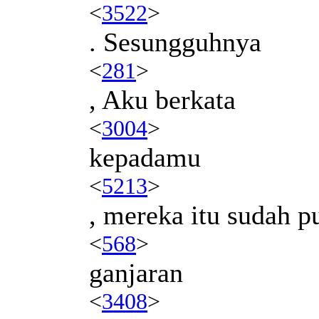
<
3522
>
. Sesungguhnya
<
281
>
, Aku berkata
<
3004
>
kepadamu
<
5213
>
, mereka itu sudah 
<
568
>
ganjaran
<
3408
>