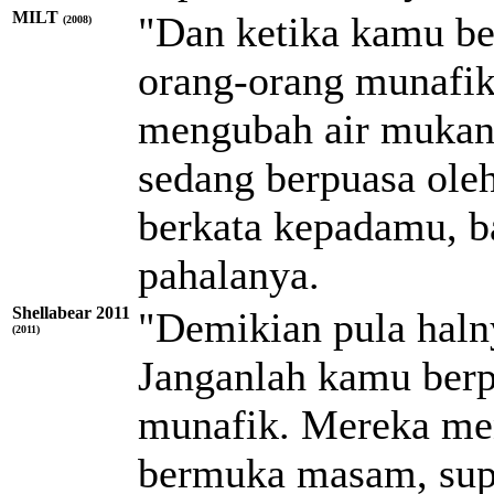
MILT
"Dan ketika kamu be
(2008)
orang-orang munafi
mengubah air mukany
sedang berpuasa ole
berkata kepadamu, 
pahalanya.
Shellabear 2011
"Demikian pula haln
(2011)
Janganlah kamu berp
munafik. Mereka me
bermuka masam, sup