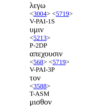
λεγω
<
3004
> <
5719
>
V-PAI-1S
υμιν
<
5213
>
P-2DP
απεχουσιν
<
568
> <
5719
>
V-PAI-3P
τον
<
3588
>
T-ASM
μισθον