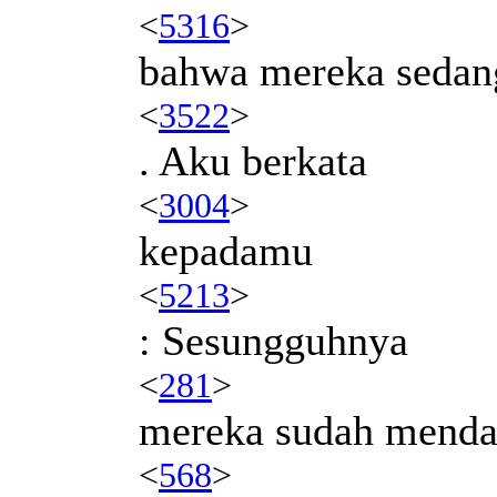
<
5316
>
bahwa mereka sedan
<
3522
>
. Aku berkata
<
3004
>
kepadamu
<
5213
>
: Sesungguhnya
<
281
>
mereka sudah menda
<
568
>