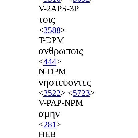
V-2APS-3P
τοις
<
3588
>
T-DPM
ανθρωποις
<
444
>
N-DPM
νηστευοντες
<
3522
> <
5723
>
V-PAP-NPM
αμην
<
281
>
HEB