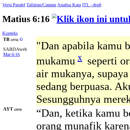
Versi Paralel
Tafsiran/Catatan
Analisa Kata
ITL - draft
Matius 6:16
Konteks
TB
©
(1974)
"Dan apabila kamu b
SABDAweb
x
Mat 6:16
mukamu
seperti o
air mukanya, supaya
sedang berpuasa. Ak
Sesungguhnya merek
AYT
“Dan, ketika kamu b
(2018)
orang munafik kare