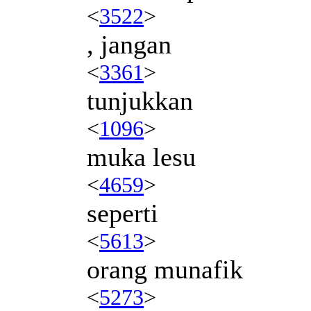
<
3522
>
, jangan
<
3361
>
tunjukkan
<
1096
>
muka lesu
<
4659
>
seperti
<
5613
>
orang munafik
<
5273
>