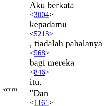
Aku berkata
<
3004
>
kepadamu
<
5213
>
, tiadalah pahalanya
<
568
>
bagi mereka
<
846
>
itu.
AYT ITL
"Dan
<
1161
>