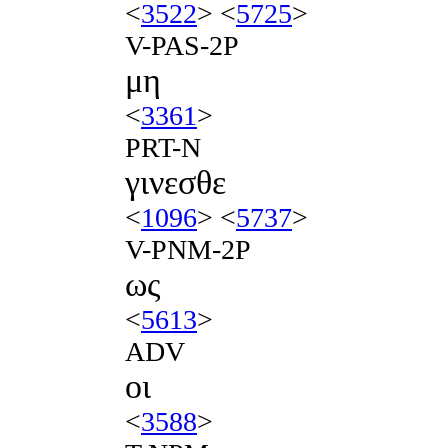
<
3522
> <
5725
>
V-PAS-2P
μη
<
3361
>
PRT-N
γινεσθε
<
1096
> <
5737
>
V-PNM-2P
ως
<
5613
>
ADV
οι
<
3588
>