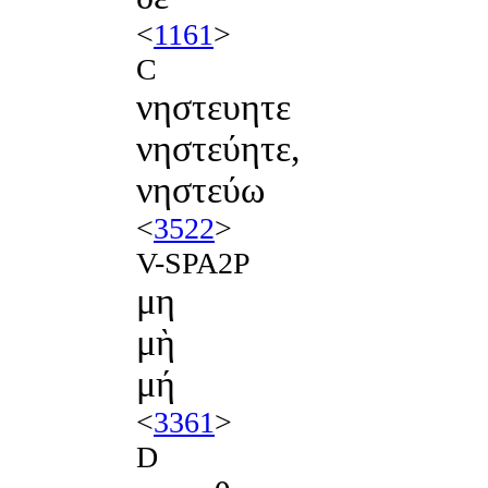
<
1161
>
C
νηστευητε
νηστεύητε,
νηστεύω
<
3522
>
V-SPA2P
μη
μὴ
μή
<
3361
>
D