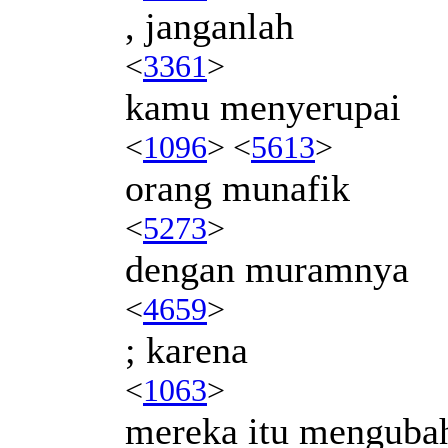
, janganlah
<
3361
>
kamu menyerupai
<
1096
> <
5613
>
orang munafik
<
5273
>
dengan muramnya
<
4659
>
; karena
<
1063
>
mereka itu menguba