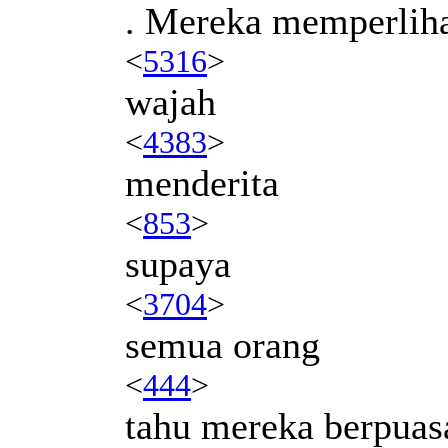
. Mereka memperlih
<
5316
>
wajah
<
4383
>
menderita
<
853
>
supaya
<
3704
>
semua orang
<
444
>
tahu mereka berpuas