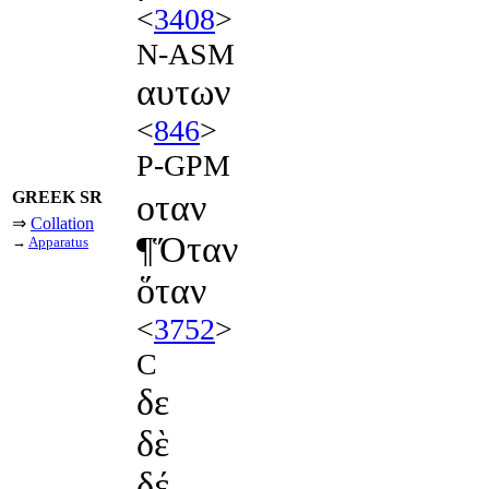
<
3408
>
N-ASM
αυτων
<
846
>
P-GPM
GREEK SR
οταν
⇒
Collation
¶Ὅταν
→
Apparatus
ὅταν
<
3752
>
C
δε
δὲ
δέ