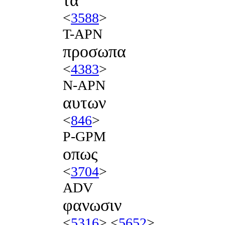
τα
<
3588
>
T-APN
προσωπα
<
4383
>
N-APN
αυτων
<
846
>
P-GPM
οπως
<
3704
>
ADV
φανωσιν
<
5316
> <
5652
>