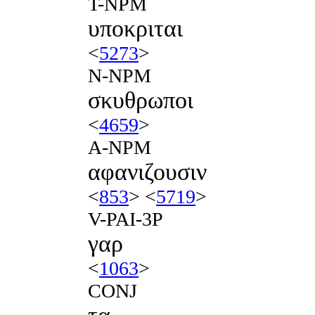
T-NPM
υποκριται
<
5273
>
N-NPM
σκυθρωποι
<
4659
>
A-NPM
αφανιζουσιν
<
853
> <
5719
>
V-PAI-3P
γαρ
<
1063
>
CONJ