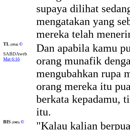
supaya dilihat sedan
mengatakan yang se
mereka telah mener
TL
©
Dan apabila kamu pu
(1954)
SABDAweb
orang munafik denga
Mat 6:16
mengubahkan rupa m
orang mereka itu pu
berkata kepadamu, t
itu.
BIS
©
"Kalau kalian berpu
(1985)