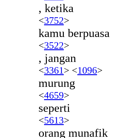
, ketika
<
3752
>
kamu berpuasa
<
3522
>
, jangan
<
3361
> <
1096
>
murung
<
4659
>
seperti
<
5613
>
orang munafik