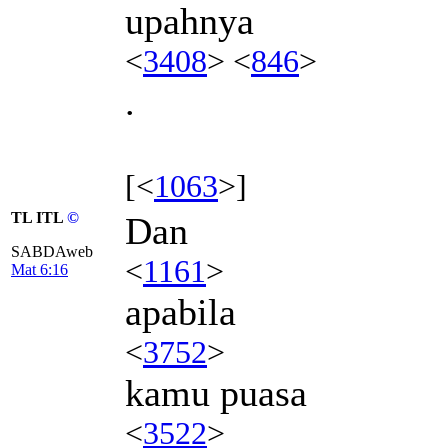
upahnya
<
3408
> <
846
>
.
[<
1063
>]
TL ITL
©
Dan
SABDAweb
<
1161
>
Mat 6:16
apabila
<
3752
>
kamu puasa
<
3522
>