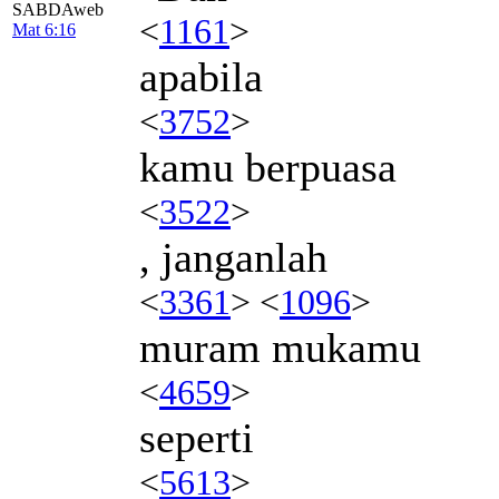
SABDAweb
<
1161
>
Mat 6:16
apabila
<
3752
>
kamu berpuasa
<
3522
>
, janganlah
<
3361
> <
1096
>
muram mukamu
<
4659
>
seperti
<
5613
>