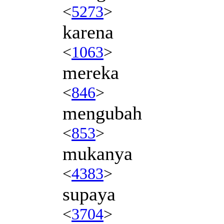
<
5273
>
karena
<
1063
>
mereka
<
846
>
mengubah
<
853
>
mukanya
<
4383
>
supaya
<
3704
>