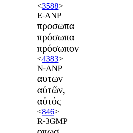
<
3588
>
E-ANP
προσωπα
πρόσωπα
πρόσωπον
<
4383
>
N-ANP
αυτων
αὐτῶν,
αὐτός
<
846
>
R-3GMP
οπωσ