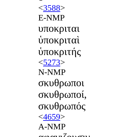
<
3588
>
E-NMP
υποκριται
ὑποκριταὶ
ὑποκριτής
<
5273
>
N-NMP
σκυθρωποι
σκυθρωποί,
σκυθρωπός
<
4659
>
A-NMP