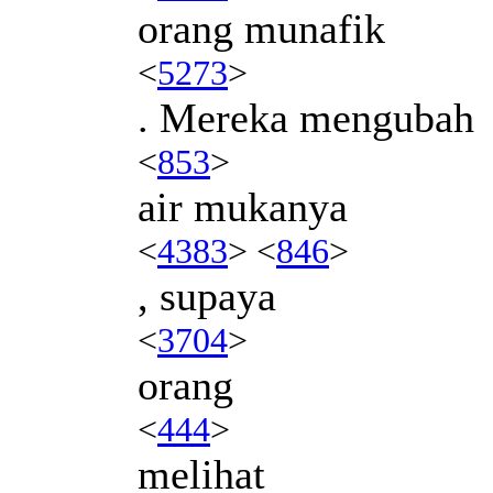
orang munafik
<
5273
>
. Mereka mengubah
<
853
>
air mukanya
<
4383
> <
846
>
, supaya
<
3704
>
orang
<
444
>
melihat