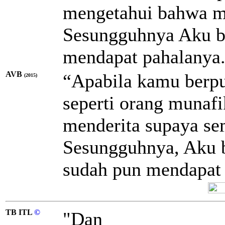
mengetahui bahwa m
Sesungguhnya Aku b
mendapat pahalanya
AVB
“Apabila kamu berpu
(2015)
seperti orang munaf
menderita supaya se
Sesungguhnya, Aku b
sudah pun mendapat 
TB ITL
©
"Dan