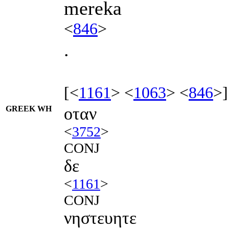
mereka
<
846
>
.
[<
1161
> <
1063
> <
846
>]
GREEK WH
οταν
<
3752
>
CONJ
δε
<
1161
>
CONJ
νηστευητε