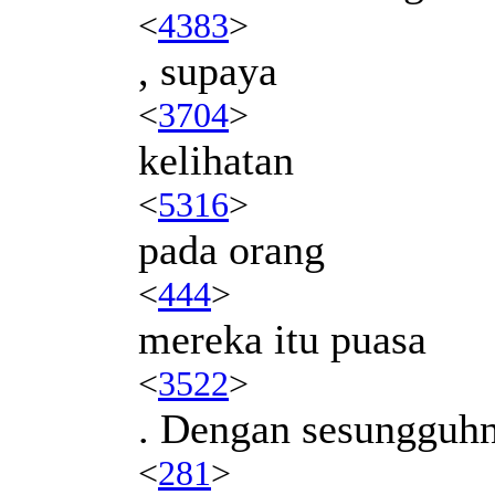
<
4383
>
, supaya
<
3704
>
kelihatan
<
5316
>
pada orang
<
444
>
mereka itu puasa
<
3522
>
. Dengan sesungguh
<
281
>