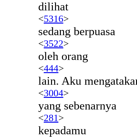
dilihat
<
5316
>
sedang berpuasa
<
3522
>
oleh orang
<
444
>
lain. Aku mengataka
<
3004
>
yang sebenarnya
<
281
>
kepadamu