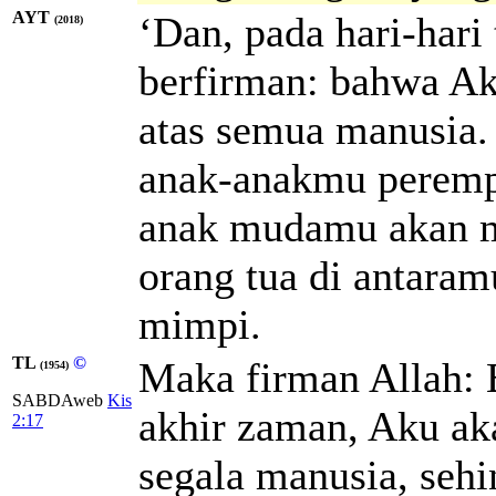
AYT
‘Dan, pada hari-hari 
(2018)
berfirman: bahwa A
atas semua manusia.
anak-anakmu peremp
anak mudamu akan me
orang tua di antar
mimpi.
TL
©
Maka firman Allah: 
(1954)
SABDAweb
Kis
akhir zaman, Aku a
2:17
segala manusia, seh