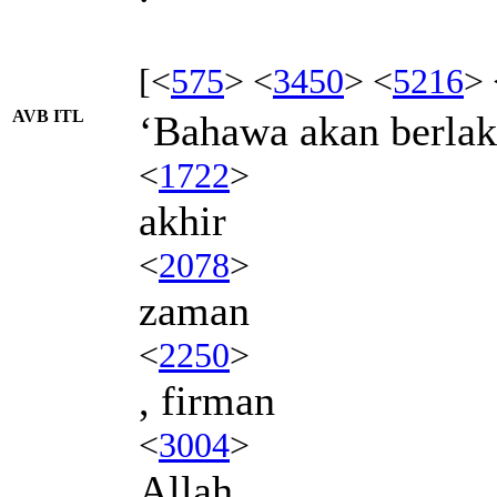
[<
575
> <
3450
> <
5216
> 
AVB ITL
‘Bahawa akan berlak
<
1722
>
akhir
<
2078
>
zaman
<
2250
>
, firman
<
3004
>
Allah