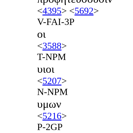
<
4395
> <
5692
>
V-FAI-3P
οι
<
3588
>
T-NPM
υιοι
<
5207
>
N-NPM
υμων
<
5216
>
P-2GP