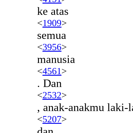
ke atas
<
1909
>
semua
<
3956
>
manusia
<
4561
>
. Dan
<
2532
>
, anak-anakmu laki-l
<
5207
>
dan