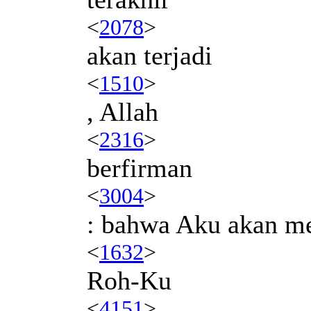
<
2078
>
akan terjadi
<
1510
>
, Allah
<
2316
>
berfirman
<
3004
>
: bahwa Aku akan m
<
1632
>
Roh-Ku
<
4151
>