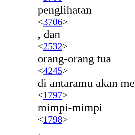
penglihatan
<
3706
>
, dan
<
2532
>
orang-orang tua
<
4245
>
di antaramu akan m
<
1797
>
mimpi-mimpi
<
1798
>
.