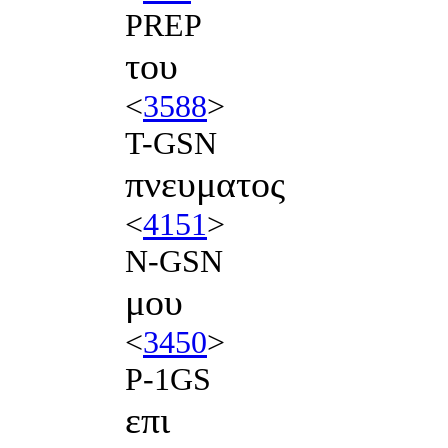
PREP
του
<
3588
>
T-GSN
πνευματος
<
4151
>
N-GSN
μου
<
3450
>
P-1GS
επι