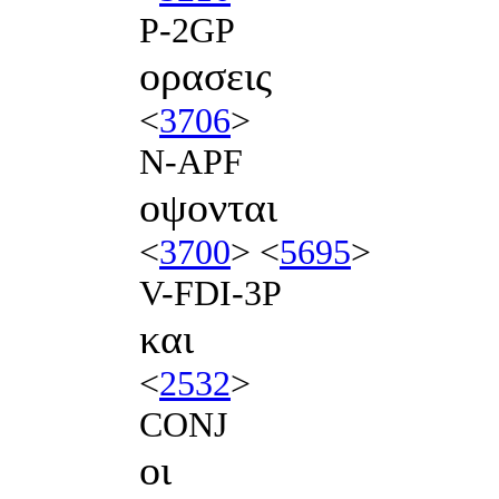
P-2GP
ορασεις
<
3706
>
N-APF
οψονται
<
3700
> <
5695
>
V-FDI-3P
και
<
2532
>
CONJ
οι