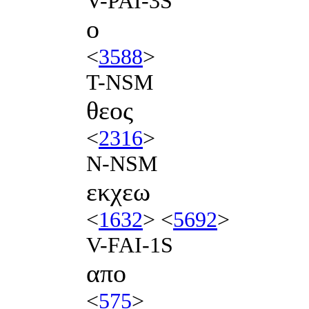
V-PAI-3S
ο
<
3588
>
T-NSM
θεος
<
2316
>
N-NSM
εκχεω
<
1632
> <
5692
>
V-FAI-1S
απο
<
575
>