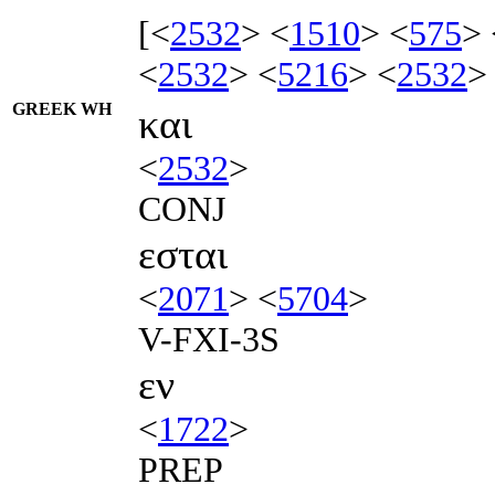
[<
2532
> <
1510
> <
575
> 
<
2532
> <
5216
> <
2532
>
GREEK WH
και
<
2532
>
CONJ
εσται
<
2071
> <
5704
>
V-FXI-3S
εν
<
1722
>
PREP