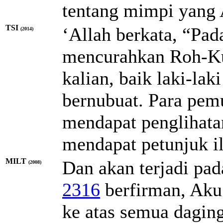
tentang mimpi yang 
TSI
‘Allah berkata, “Pada
(2014)
mencurahkan Roh-Ku
kalian, baik laki-la
bernubuat. Para pemu
mendapat penglihata
mendapat petunjuk i
MILT
Dan akan terjadi pada
(2008)
2316
berfirman, Aku
ke atas semua dagin