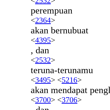
<
2532
>
perempuan
<
2364
>
akan bernubuat
<
4395
>
, dan
<
2532
>
teruna-terunamu
<
3495
> <
5216
>
akan mendapat pengl
<
3700
> <
3706
>
, dan