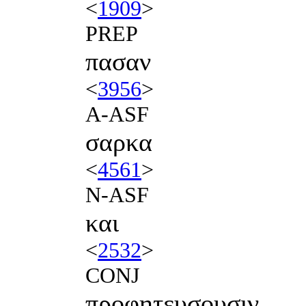
<
1909
>
PREP
πασαν
<
3956
>
A-ASF
σαρκα
<
4561
>
N-ASF
και
<
2532
>
CONJ
προφητευσουσιν