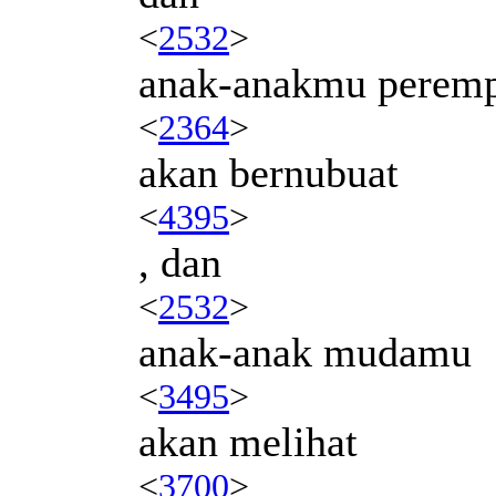
<
2532
>
anak-anakmu perem
<
2364
>
akan bernubuat
<
4395
>
, dan
<
2532
>
anak-anak mudamu
<
3495
>
akan melihat
<
3700
>