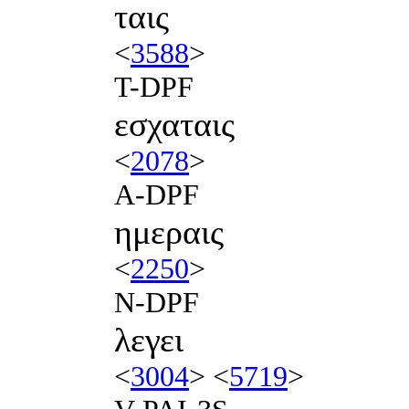
ταις
<
3588
>
T-DPF
εσχαταις
<
2078
>
A-DPF
ημεραις
<
2250
>
N-DPF
λεγει
<
3004
> <
5719
>