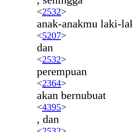
<
2532
>
anak-anakmu laki-la
<
5207
>
dan
<
2532
>
perempuan
<
2364
>
akan bernubuat
<
4395
>
, dan
<
2532
>