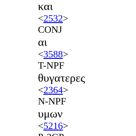
και
<
2532
>
CONJ
αι
<
3588
>
T-NPF
θυγατερες
<
2364
>
N-NPF
υμων
<
5216
>