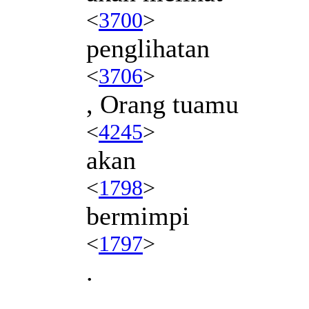
<
3700
>
penglihatan
<
3706
>
, Orang tuamu
<
4245
>
akan
<
1798
>
bermimpi
<
1797
>
.