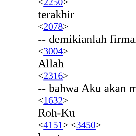
<
2250
>
terakhir
<
2078
>
-- demikianlah firma
<
3004
>
Allah
<
2316
>
-- bahwa Aku akan 
<
1632
>
Roh-Ku
<
4151
> <
3450
>