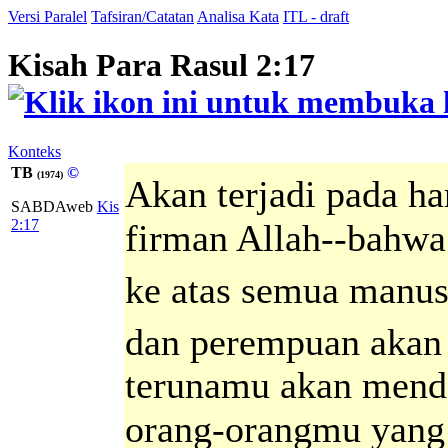
Versi Paralel
Tafsiran/Catatan
Analisa Kata
ITL - draft
Kisah Para Rasul 2:17
Konteks
TB
©
(1974)
Akan terjadi pada har
SABDAweb
Kis
2:17
firman Allah--bahw
ke atas semua manus
dan perempuan akan
terunamu akan menda
orang-orangmu yang