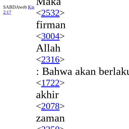
Maka
SABDAweb
Kis
<
2532
>
2:17
firman
<
3004
>
Allah
<
2316
>
: Bahwa akan berlak
<
1722
>
akhir
<
2078
>
zaman