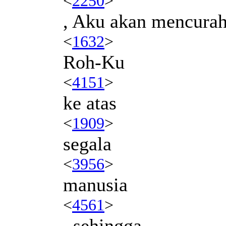
<
2250
>
, Aku akan mencura
<
1632
>
Roh-Ku
<
4151
>
ke atas
<
1909
>
segala
<
3956
>
manusia
<
4561
>
, sehingga