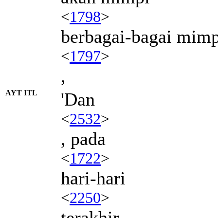
<
1798
>
berbagai-bagai mimp
<
1797
>
,
AYT ITL
'Dan
<
2532
>
, pada
<
1722
>
hari-hari
<
2250
>
terakhir