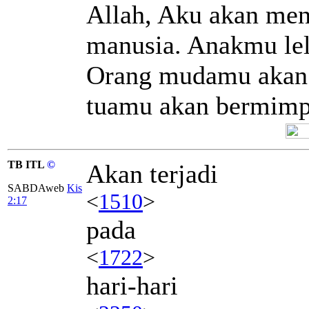
Allah, Aku akan me
manusia. Anakmu lel
Orang mudamu akan 
tuamu akan bermimp
TB ITL
©
Akan terjadi
SABDAweb
Kis
<
1510
>
2:17
pada
<
1722
>
hari-hari