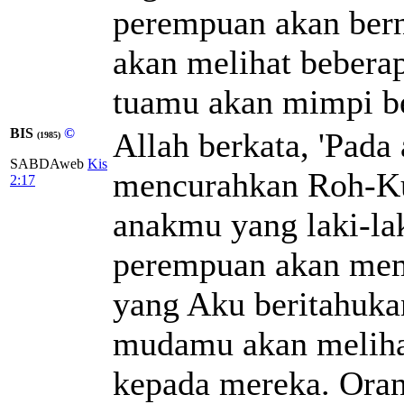
perempuan akan ber
akan melihat beberap
tuamu akan mimpi b
BIS
©
Allah berkata, 'Pad
(1985)
SABDAweb
Kis
mencurahkan Roh-Ku
2:17
anakmu yang laki-la
perempuan akan mem
yang Aku beritahuka
mudamu akan melihat
kepada mereka. Ora