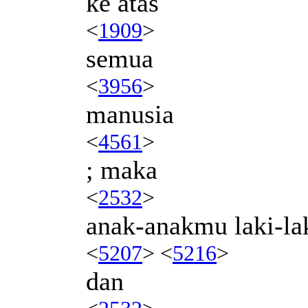
ke atas
<
1909
>
semua
<
3956
>
manusia
<
4561
>
; maka
<
2532
>
anak-anakmu laki-la
<
5207
> <
5216
>
dan