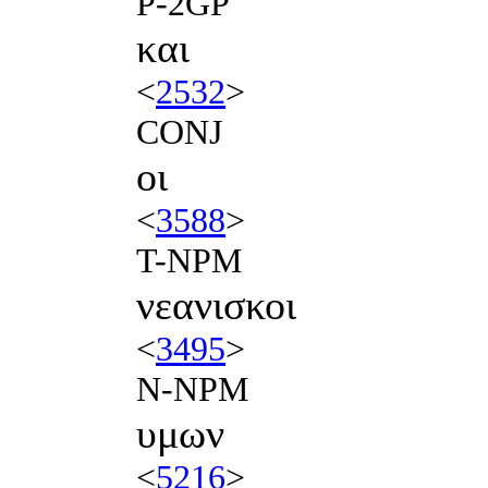
P-2GP
και
<
2532
>
CONJ
οι
<
3588
>
T-NPM
νεανισκοι
<
3495
>
N-NPM
υμων
<
5216
>