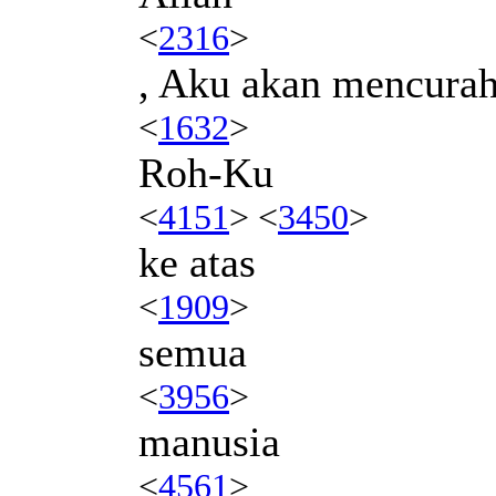
<
2316
>
, Aku akan mencura
<
1632
>
Roh-Ku
<
4151
> <
3450
>
ke atas
<
1909
>
semua
<
3956
>
manusia
<
4561
>