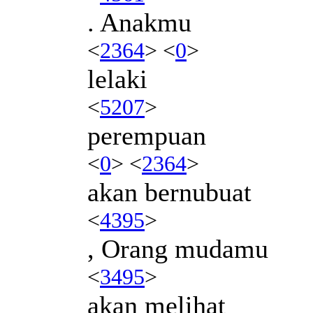
. Anakmu
<
2364
> <
0
>
lelaki
<
5207
>
perempuan
<
0
> <
2364
>
akan bernubuat
<
4395
>
, Orang mudamu
<
3495
>
akan melihat