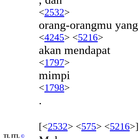
<
2532
>
orang-orangmu yang
<
4245
> <
5216
>
akan mendapat
<
1797
>
mimpi
<
1798
>
.
[<
2532
> <
575
> <
5216
>]
TL ITL
©