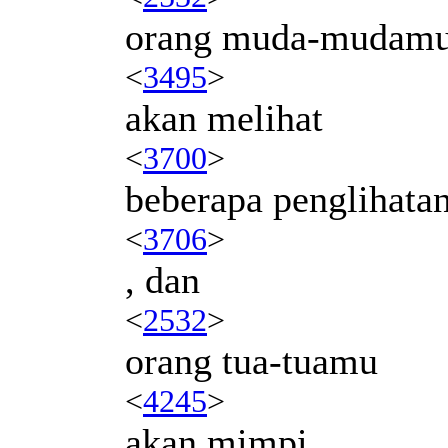
orang muda-mudam
<
3495
>
akan melihat
<
3700
>
beberapa penglihata
<
3706
>
, dan
<
2532
>
orang tua-tuamu
<
4245
>
akan mimpi