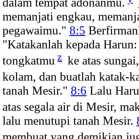
dalam tempat adonanmu.
memanjati engkau, memanja
pegawaimu."
8:5
Berfirman
"Katakanlah kepada Harun:
z
tongkatmu
ke atas sungai,
kolam, dan buatlah katak-k
tanah Mesir."
8:6
Lalu Haru
atas segala air di Mesir, m
lalu menutupi tanah Mesir.
membuat yang demikian jug