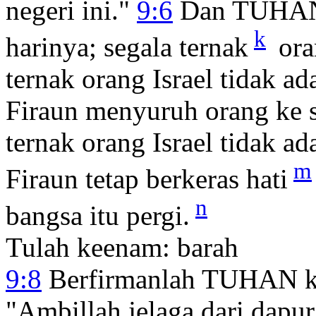
negeri ini."
9:6
Dan TUHAN 
k
harinya; segala ternak
ora
ternak orang Israel tidak a
Firaun menyuruh orang ke 
ternak orang Israel tidak a
m
Firaun tetap berkeras hati
n
bangsa itu pergi.
Tulah keenam: barah
9:8
Berfirmanlah TUHAN k
"Ambillah jelaga dari dapu