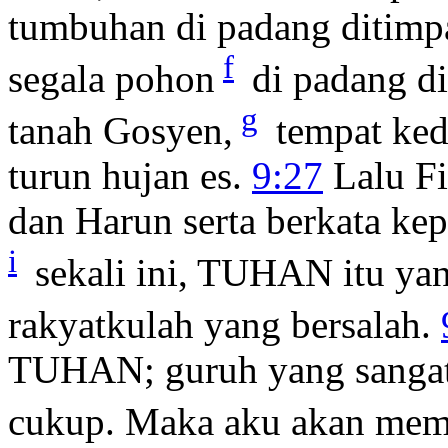
tumbuhan di padang ditimpa
f
segala pohon
di padang d
g
tanah Gosyen,
tempat ked
turun hujan es.
9:27
Lalu F
dan Harun serta berkata ke
i
sekali ini, TUHAN itu yan
rakyatkulah yang bersalah.
TUHAN; guruh yang sangat 
cukup. Maka aku akan mem