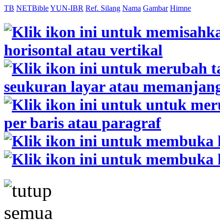
TB
NETBible
YUN-IBR
Ref. Silang
Nama
Gambar
Himne