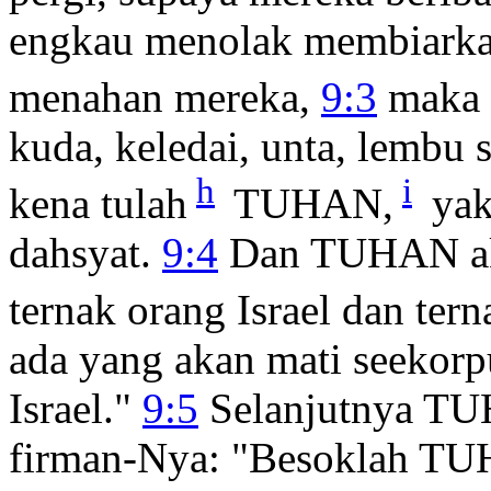
engkau menolak membiarka
menahan mereka,
9:3
maka 
kuda, keledai, unta, lembu
h
i
kena tulah
TUHAN,
yak
dahsyat.
9:4
Dan TUHAN aka
ternak orang Israel dan ter
ada yang akan mati seekorpu
Israel."
9:5
Selanjutnya TU
firman-Nya: "Besoklah TUH