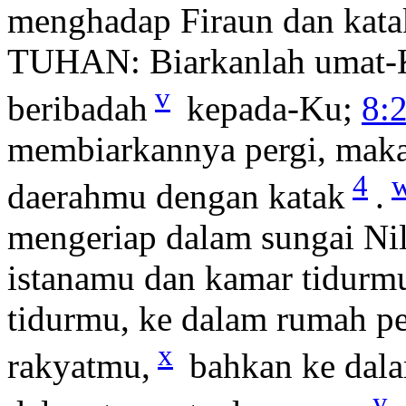
menghadap Firaun dan kata
TUHAN: Biarkanlah umat-K
v
beribadah
kepada-Ku;
8:
membiarkannya pergi, maka
4
daerahmu dengan katak
.
mengeriap dalam sungai Nil
istanamu dan kamar tidurmu
tidurmu, ke dalam rumah p
x
rakyatmu,
bahkan ke dala
y