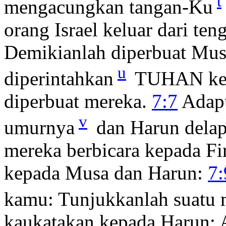
t
mengacungkan tangan-Ku
orang Israel keluar dari te
Demikianlah diperbuat Musa
u
diperintahkan
TUHAN kepa
diperbuat mereka.
7:7
Adapu
v
umurnya
dan Harun delapa
mereka berbicara kepada Fi
kepada Musa dan Harun:
7:
kamu: Tunjukkanlah suatu m
kaukatakan kepada Harun: 