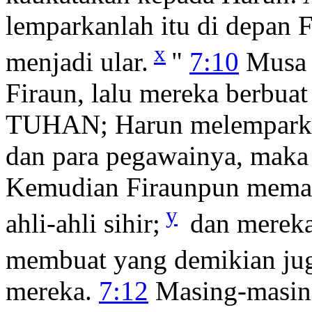
lemparkanlah itu di depan 
x
menjadi ular.
"
7:10
Musa 
Firaun, lalu mereka berbuat
TUHAN; Harun melemparkan
dan para pegawainya, maka 
Kemudian Firaunpun meman
y
ahli-ahli sihir;
dan merekap
membuat yang demikian jug
mereka.
7:12
Masing-masin