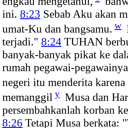
engkau mengetahui,
bahw
ini.
8:23
Sebab Aku akan me
w
umat-Ku dan bangsamu.
terjadi."
8:24
TUHAN berbua
banyak-banyak pikat ke dal
rumah pegawai-pegawainya 
negeri itu menderita karena
y
memanggil
Musa dan Harun
persembahkanlah korban kep
8:26
Tetapi Musa berkata: 