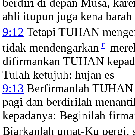
berdiri di depan Musa, kare
ahli itupun juga kena barah
9:12
Tetapi TUHAN menger
r
tidak mendengarkan
merek
difirmankan TUHAN kepad
Tulah ketujuh: hujan es
9:13
Berfirmanlah TUHAN k
pagi dan berdirilah menant
kepadanya: Beginilah firm
Biarkanlah umat-Ku pergi, 