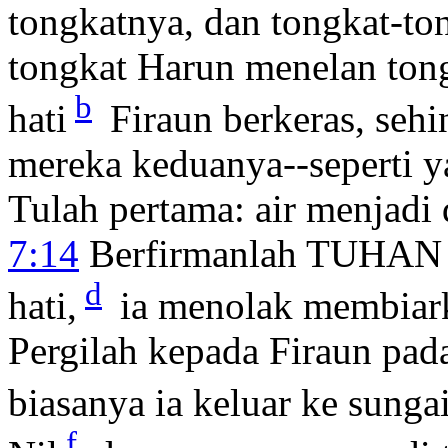
tongkatnya, dan tongkat-ton
tongkat Harun menelan ton
b
hati
Firaun berkeras, seh
mereka keduanya--seperti 
Tulah pertama: air menjadi 
7:14
Berfirmanlah TUHAN k
d
hati,
ia menolak membiark
Pergilah kepada Firaun pad
biasanya ia keluar ke sungai
f