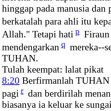
hinggap pada manusia dan 
berkatalah para ahli itu kep
p
Allah." Tetapi hati
Firaun 
q
mendengarkan
mereka--se
TUHAN.
Tulah keempat: lalat pikat
8:20
Berfirmanlah TUHAN k
r
pagi
dan berdirilah menan
biasanya ia keluar ke sunga