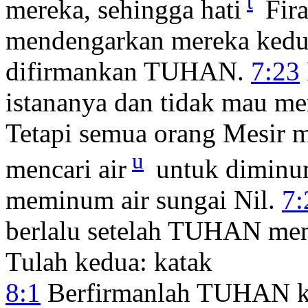
t
mereka, sehingga hati
Fira
mendengarkan mereka kedua
difirmankan TUHAN.
7:23
istananya dan tidak mau me
Tetapi semua orang Mesir me
u
mencari air
untuk diminum
meminum air sungai Nil.
7:
berlalu setelah TUHAN men
Tulah kedua: katak
8:1
Berfirmanlah TUHAN ke