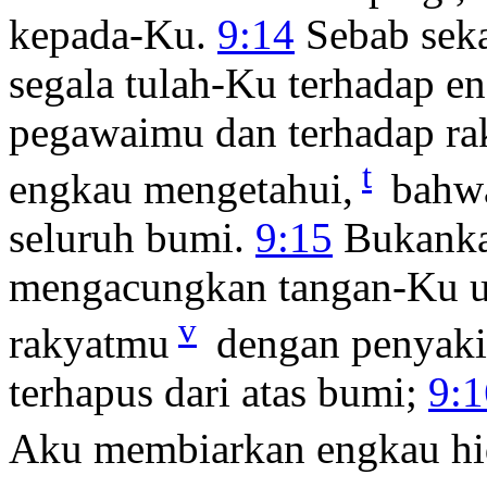
kepada-Ku.
9:14
Sebab seka
segala tulah-Ku terhadap en
pegawaimu dan terhadap r
t
engkau mengetahui,
bahwa
seluruh bumi.
9:15
Bukanka
mengacungkan tangan-Ku 
v
rakyatmu
dengan penyaki
terhapus dari atas bumi;
9:1
Aku membiarkan engkau hi