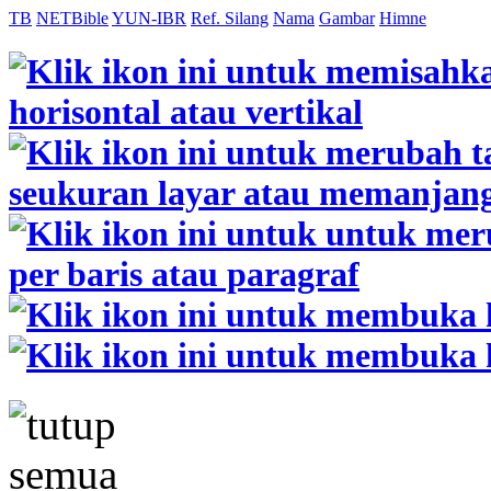
TB
NETBible
YUN-IBR
Ref. Silang
Nama
Gambar
Himne