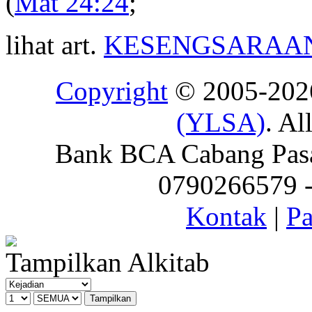
(
Mat 24:24
;
lihat art.
KESENGSARAA
Copyright
© 2005-20
(YLSA)
. Al
Bank BCA Cabang Pasar
0790266579 - 
Kontak
|
Pa
Tampilkan Alkitab