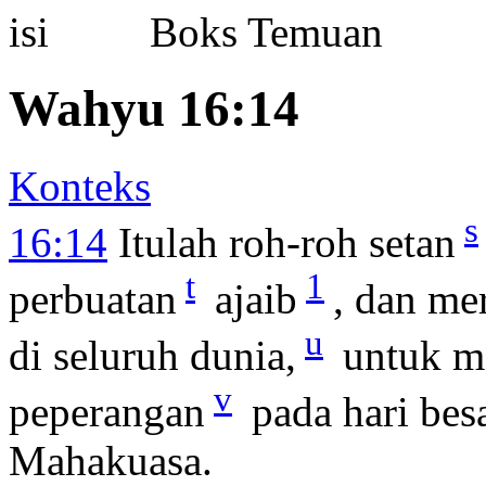
Boks Temuan
Wahyu 16:14
Konteks
s
16:14
Itulah roh-roh setan
t
1
perbuatan
ajaib
, dan me
u
di seluruh dunia,
untuk m
v
peperangan
pada hari besa
Mahakuasa.