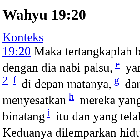
Wahyu 19:20
Konteks
19:20
Maka tertangkaplah b
e
dengan dia nabi palsu,
yan
2
f
g
di depan matanya,
dan
h
menyesatkan
mereka yang
i
binatang
itu dan yang tel
Keduanya dilemparkan hidu