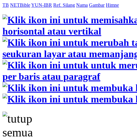
TB
NETBible
YUN-IBR
Ref. Silang
Nama
Gambar
Himne