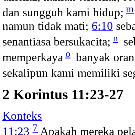
m
dan sungguh kami hidup;
namun tidak mati;
6:10
seba
n
senantiasa bersukacita;
se
o
memperkaya
banyak orang
sekalipun kami memiliki seg
2 Korintus 11:23-27
Konteks
7
11:23
Apakah mereka pela