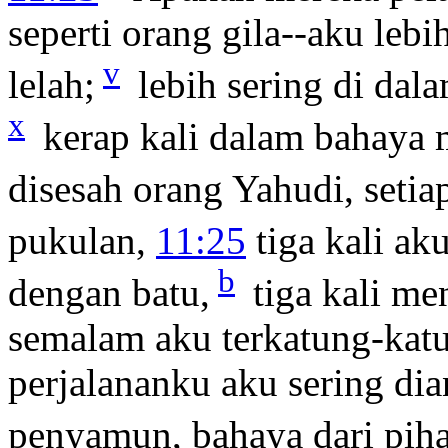
seperti orang gila--aku lebi
v
lelah;
lebih sering di dala
x
kerap kali dalam bahaya 
disesah orang Yahudi, setia
pukulan,
11:25
tiga kali aku
b
dengan batu,
tiga kali me
semalam aku terkatung-katu
perjalananku aku sering di
penyamun, bahaya dari pih