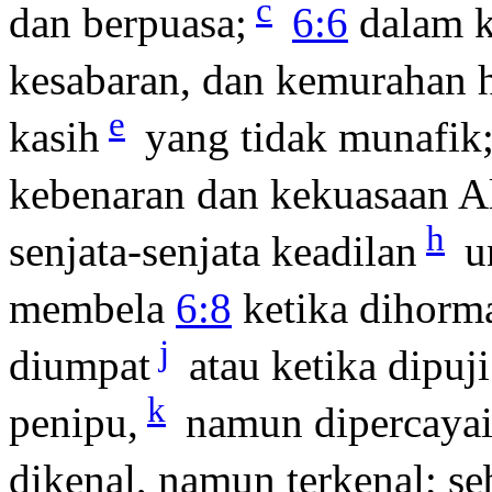
c
dan berpuasa;
6:6
dalam k
kesabaran, dan kemurahan 
e
kasih
yang tidak munafik
kebenaran dan kekuasaan Al
h
senjata-senjata keadilan
u
membela
6:8
ketika dihorma
j
diumpat
atau ketika dipuji
k
penipu,
namun dipercaya
dikenal, namun terkenal; se