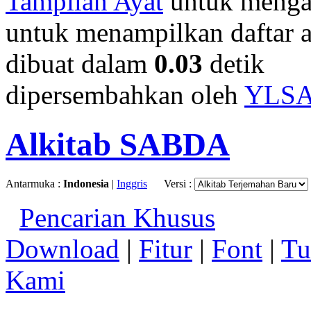
Tampilan Ayat
untuk mengan
untuk menampilkan daftar a
dibuat dalam
0.03
detik
dipersembahkan oleh
YLS
Alkitab SABDA
Antarmuka :
Indonesia
|
Inggris
Versi :
Pencarian Khusus
Download
|
Fitur
|
Font
|
Tu
Kami