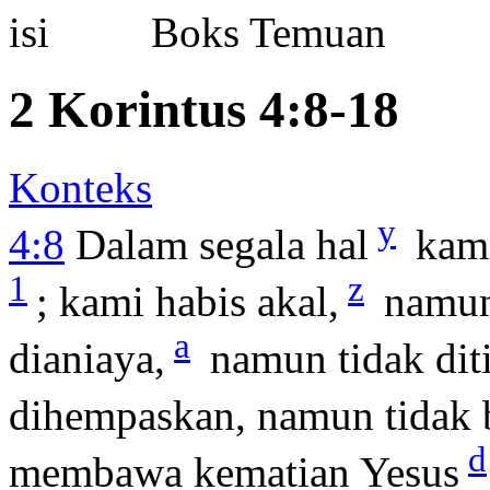
Boks Temuan
2 Korintus 4:8-18
Konteks
y
4:8
Dalam segala hal
kami
1
z
; kami habis akal,
namun 
a
dianiaya,
namun tidak diti
dihempaskan, namun tidak 
d
membawa kematian Yesus