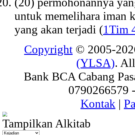
(20) permohonannya yang
untuk memelihara iman 
yang akan terjadi (
1Tim 
Copyright
© 2005-20
(YLSA)
. Al
Bank BCA Cabang Pasar
0790266579 - 
Kontak
|
Pa
Tampilkan Alkitab