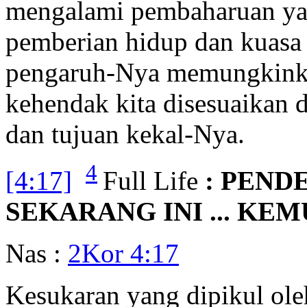
mengalami pembaharuan yan
pemberian hidup dan kuasa 
pengaruh-Nya memungkinkan
kehendak kita disesuaikan 
dan tujuan kekal-Nya.
4
[4:17]
Full Life
: PEND
SEKARANG INI ... KE
Nas :
2Kor 4:17
Kesukaran yang dipikul ole