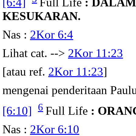
[6:4]
Full Life
: DALAM
KESUKARAN.
Nas :
2Kor 6:4
Lihat cat. -->
2Kor 11:23
[atau ref.
2Kor 11:23
]
mengenai penderitaan Paulu
6
[6:10]
Full Life
: ORAN
Nas :
2Kor 6:10