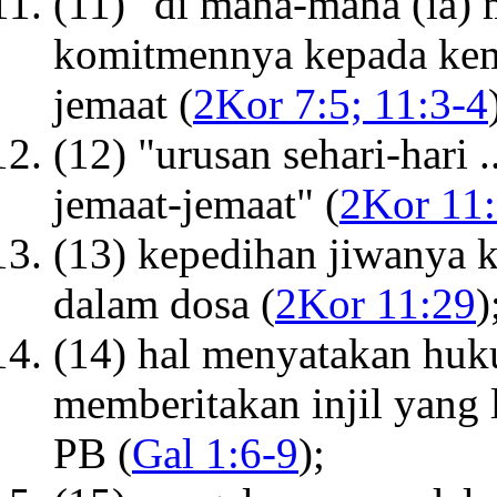
(11) "di mana-mana (ia)
komitmennya kepada kem
jemaat (
2Kor 7:5; 11:3-4
(12) "urusan sehari-hari
jemaat-jemaat" (
2Kor 11
(13) kepedihan jiwanya k
dalam dosa (
2Kor 11:29
)
(14) hal menyatakan huk
memberitakan injil yang 
PB (
Gal 1:6-9
);