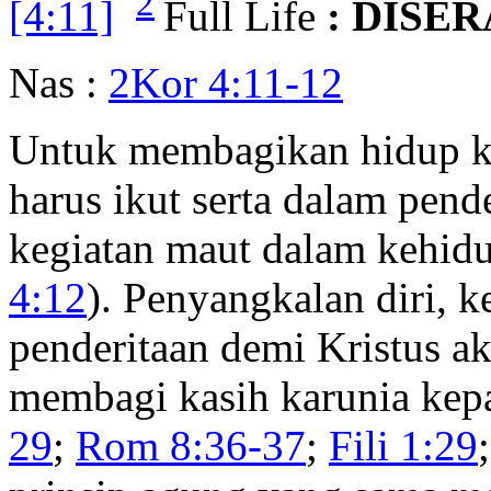
2
[4:11]
Full Life
: DISE
Nas :
2Kor 4:11-12
Untuk membagikan hidup ke
harus ikut serta dalam pend
kegiatan maut dalam kehidu
4:12
). Penyangkalan diri, 
penderitaan demi Kristus a
membagi kasih karunia kepa
29
;
Rom 8:36-37
;
Fili 1:29