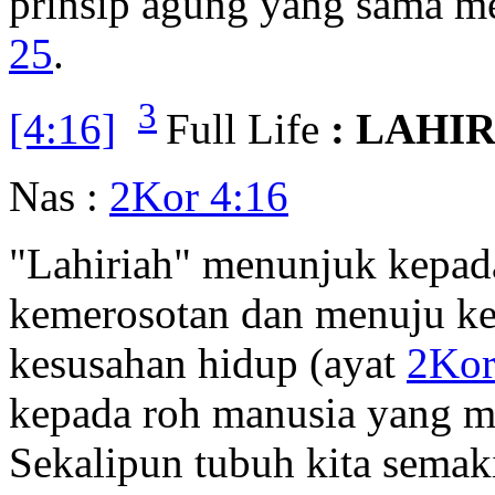
prinsip agung yang sama m
25
.
3
[4:16]
Full Life
: LAHIR
Nas :
2Kor 4:16
"Lahiriah" menunjuk kepad
kemerosotan dan menuju kem
kesusahan hidup (ayat
2Kor
kepada roh manusia yang me
Sekalipun tubuh kita semaki