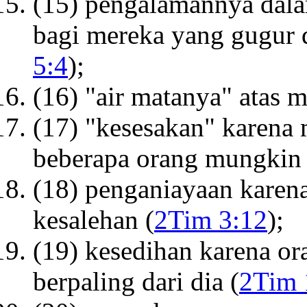
(15) pengalamannya dalam
bagi mereka yang gugur d
5:4
);
(16) "air matanya" atas m
(17) "kesesakan" karena 
beberapa orang mungkin j
(18) penganiayaan karen
kesalehan (
2Tim 3:12
);
(19) kesedihan karena ora
berpaling dari dia (
2Tim 