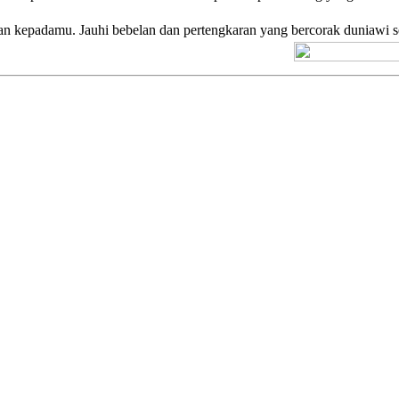
an kepadamu. Jauhi bebelan dan pertengkaran yang bercorak duniawi se
[+] Kuno