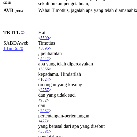
(2011)
sekali bukan pengetahuan,
AVB
Wahai Timotius, jagalah apa yang telah diamanahk
(2015)
TB ITL
©
Hai
<
5599
>
SABDAweb
Timotius
1Tim 6:20
<
5095
>
, peliharalah
<
5442
>
apa yang telah dipercayakan
<
3866
>
kepadamu. Hindarilah
<
1624
>
omongan yang kosong
<
2757
>
dan yang tidak suci
<
952
>
dan
<
2532
>
pertentangan-pertentangan
<
477
>
yang berasal dari apa yang disebut
<
5581
>
pengetahuan