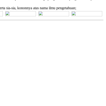
rta sia-sia, kononnya atas nama ilmu pengetahuan;
[+] Bhs. Suku
[+] Bhs. Indonesia
[+] Bhs. Inggris