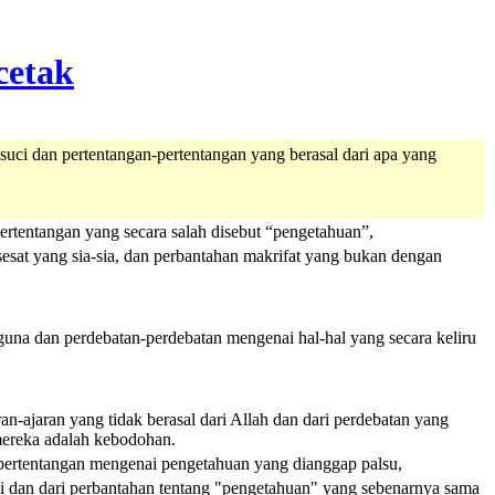
suci dan pertentangan-pertentangan yang berasal dari apa yang
rtentangan yang secara salah disebut “pengetahuan”,
sesat yang sia-sia, dan perbantahan makrifat yang bukan dengan
guna dan perdebatan-perdebatan mengenai hal-hal yang secara keliru
n-ajaran yang tidak berasal dari Allah dan dari perdebatan yang
mereka adalah kebodohan.
pertentangan mengenai pengetahuan yang dianggap palsu,
i dan dari perbantahan tentang "pengetahuan" yang sebenarnya sama