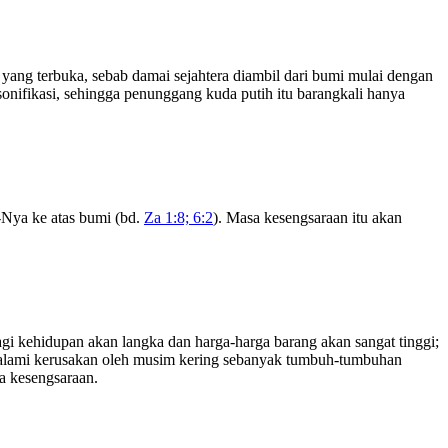
ang terbuka, sebab damai sejahtera diambil dari bumi mulai dengan
onifikasi, sehingga penunggang kuda putih itu barangkali hanya
Nya ke atas bumi (bd.
Za 1:8; 6:2
). Masa kesengsaraan itu akan
i kehidupan akan langka dan harga-harga barang akan sangat tinggi;
galami kerusakan oleh musim kering sebanyak tumbuh-tumbuhan
sa kesengsaraan.