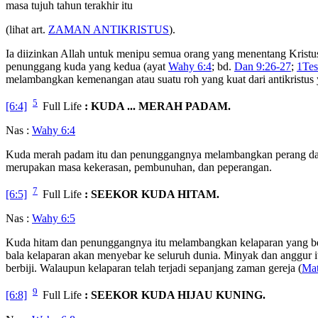
masa tujuh tahun terakhir itu
(lihat art.
ZAMAN ANTIKRISTUS
).
Ia diizinkan Allah untuk menipu semua orang yang menentang Kristu
penunggang kuda yang kedua (ayat
Wahy 6:4
; bd.
Dan 9:26-27
;
1Tes
melambangkan kemenangan atau suatu roh yang kuat dari antikristus 
5
[6:4]
Full Life
: KUDA ... MERAH PADAM.
Nas :
Wahy 6:4
Kuda merah padam itu dan penunggangnya melambangkan perang dan 
merupakan masa kekerasan, pembunuhan, dan peperangan.
7
[6:5]
Full Life
: SEEKOR KUDA HITAM.
Nas :
Wahy 6:5
Kuda hitam dan penunggangnya itu melambangkan kelaparan yang be
bala kelaparan akan menyebar ke seluruh dunia. Minyak dan anggur
berbiji. Walaupun kelaparan telah terjadi sepanjang zaman gereja (
Mat
9
[6:8]
Full Life
: SEEKOR KUDA HIJAU KUNING.