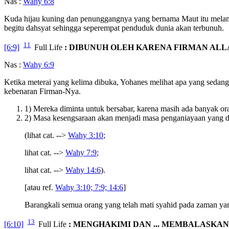
Nas :
Wahy 6:8
Kuda hijau kuning dan penunggangnya yang bernama Maut itu melamba
begitu dahsyat sehingga seperempat penduduk dunia akan terbunuh.
11
[6:9]
Full Life
: DIBUNUH OLEH KARENA FIRMAN ALL
Nas :
Wahy 6:9
Ketika meterai yang kelima dibuka, Yohanes melihat apa yang sedang
kebenaran Firman-Nya.
1) Mereka diminta untuk bersabar, karena masih ada banyak or
2) Masa kesengsaraan akan menjadi masa penganiayaan yang da
(lihat cat. -->
Wahy 3:10
;
lihat cat. -->
Wahy 7:9
;
lihat cat. -->
Wahy 14:6
).
[atau ref.
Wahy 3:10; 7:9; 14:6
]
Barangkali semua orang yang telah mati syahid pada zaman ya
13
[6:10]
Full Life
: MENGHAKIMI DAN ... MEMBALASKAN