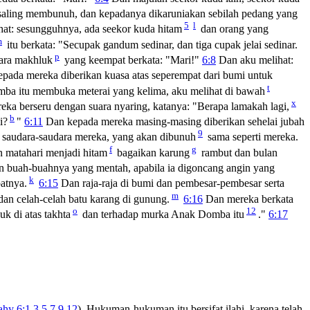
aling membunuh, dan kepadanya dikaruniakan sebilah pedang yang
5
l
hat: sesungguhnya, ada seekor kuda hitam
dan orang yang
m
itu berkata: "Secupak gandum sedinar, dan tiga cupak jelai sedinar.
p
ara makhluk
yang keempat berkata: "Mari!"
6:8
Dan aku melihat:
pada mereka diberikan kuasa atas seperempat dari bumi untuk
t
ba itu membuka meterai yang kelima, aku melihat di bawah
x
ka berseru dengan suara nyaring, katanya: "Berapa lamakah lagi,
b
i?
"
6:11
Dan kepada mereka masing-masing diberikan sehelai jubah
9
saudara-saudara mereka, yang akan dibunuh
sama seperti mereka.
f
g
 matahari menjadi hitam
bagaikan karung
rambut dan bulan
buah-buahnya yang mentah, apabila ia digoncang angin yang
k
atnya.
6:15
Dan raja-raja di bumi dan pembesar-pembesar serta
m
an celah-celah batu karang di gunung.
6:16
Dan mereka berkata
o
12
k di atas takhta
dan terhadap murka Anak Domba itu
."
6:17
hy 6:1,3,5,7,9,12
). Hukuman-hukuman itu bersifat ilahi, karena telah