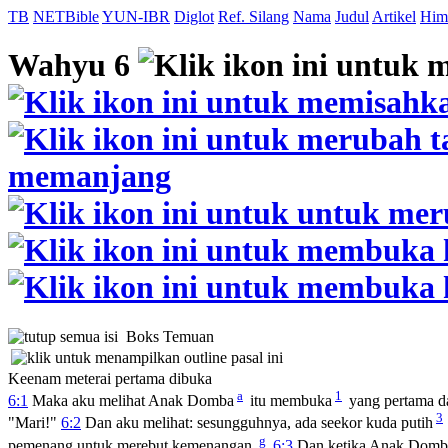
TB
NETBible
YUN-IBR
Diglot
Ref. Silang
Nama
Judul
Artikel
Him
Wahyu 6
Boks Temuan
Keenam meterai pertama dibuka
a
1
6:1
Maka aku melihat Anak Domba
itu membuka
yang pertama da
3
"Mari!"
6:2
Dan aku melihat: sesungguhnya, ada seekor kuda putih
g
pemenang untuk merebut kemenangan.
6:3
Dan ketika Anak Domba