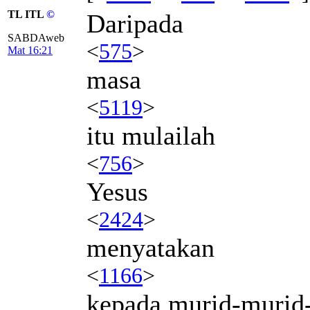
TL ITL
©
Daripada
SABDAweb
<
575
>
Mat 16:21
masa
<
5119
>
itu mulailah
<
756
>
Yesus
<
2424
>
menyatakan
<
1166
>
kepada murid-murid