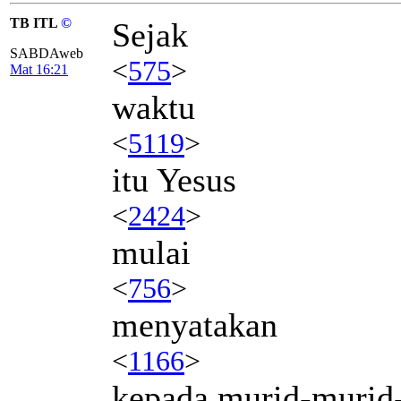
TB ITL
©
Sejak
SABDAweb
<
575
>
Mat 16:21
waktu
<
5119
>
itu Yesus
<
2424
>
mulai
<
756
>
menyatakan
<
1166
>
kepada murid-murid