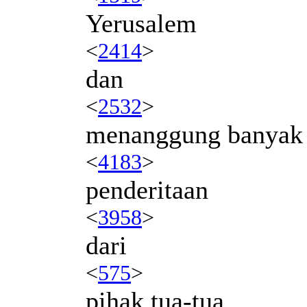
Yerusalem
<
2414
>
dan
<
2532
>
menanggung banyak
<
4183
>
penderitaan
<
3958
>
dari
<
575
>
pihak tua-tua