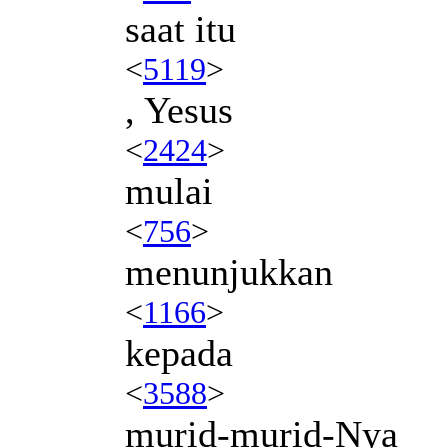
saat itu
<
5119
>
, Yesus
<
2424
>
mulai
<
756
>
menunjukkan
<
1166
>
kepada
<
3588
>
murid-murid-Nya