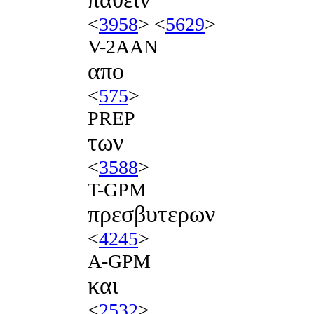
<
3958
> <
5629
>
V-2AAN
απο
<
575
>
PREP
των
<
3588
>
T-GPM
πρεσβυτερων
<
4245
>
A-GPM
και
<
2532
>