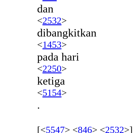
dan
<
2532
>
dibangkitkan
<
1453
>
pada hari
<
2250
>
ketiga
<
5154
>
.
[<
5547
> <
846
> <
2532
>]