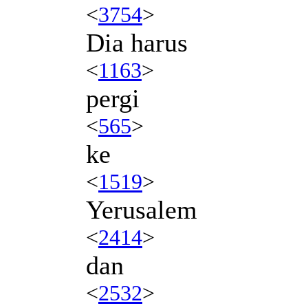
<
3754
>
Dia harus
<
1163
>
pergi
<
565
>
ke
<
1519
>
Yerusalem
<
2414
>
dan
<
2532
>