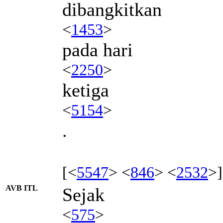
dibangkitkan
<
1453
>
pada hari
<
2250
>
ketiga
<
5154
>
.
[<
5547
> <
846
> <
2532
>]
AVB ITL
Sejak
<
575
>