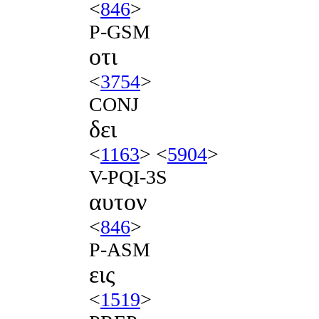
<
846
>
P-GSM
οτι
<
3754
>
CONJ
δει
<
1163
> <
5904
>
V-PQI-3S
αυτον
<
846
>
P-ASM
εις
<
1519
>