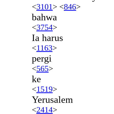
<
3101
> <
846
>
bahwa
<
3754
>
Ia harus
<
1163
>
pergi
<
565
>
ke
<
1519
>
Yerusalem
<
2414
>