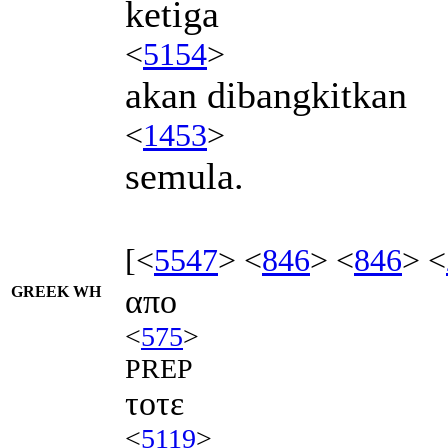
ketiga
<
5154
>
akan dibangkitkan
<
1453
>
semula.
[<
5547
> <
846
> <
846
> <
GREEK WH
απο
<
575
>
PREP
τοτε
<
5119
>