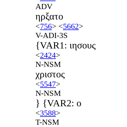
ADV
ηρξατο
<
756
> <
5662
>
V-ADI-3S
{VAR1: ιησους
<
2424
>
N-NSM
χριστος
<
5547
>
N-NSM
} {VAR2: ο
<
3588
>
T-NSM