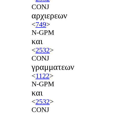
CONJ
αρχιερεων
<
749
>
N-GPM
και
<
2532
>
CONJ
γραμματεων
<
1122
>
N-GPM
και
<
2532
>
CONJ