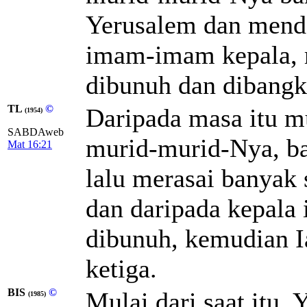
Yerusalem dan mender
imam-imam kepala, m
dibunuh dan dibangki
TL
©
Daripada masa itu m
(1954)
SABDAweb
murid-murid-Nya, ba
Mat 16:21
lalu merasai banyak 
dan daripada kepala 
dibunuh, kemudian Ia
ketiga.
BIS
©
Mulai dari saat itu, 
(1985)