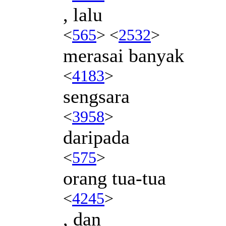
, lalu
<
565
> <
2532
>
merasai banyak
<
4183
>
sengsara
<
3958
>
daripada
<
575
>
orang tua-tua
<
4245
>
, dan