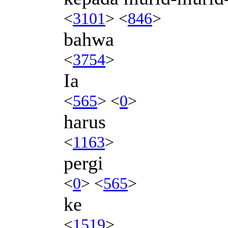
<
3101
> <
846
>
bahwa
<
3754
>
Ia
<
565
> <
0
>
harus
<
1163
>
pergi
<
0
> <
565
>
ke
<
1519
>