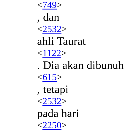
<
749
>
, dan
<
2532
>
ahli Taurat
<
1122
>
. Dia akan dibunuh
<
615
>
, tetapi
<
2532
>
pada hari
<
2250
>