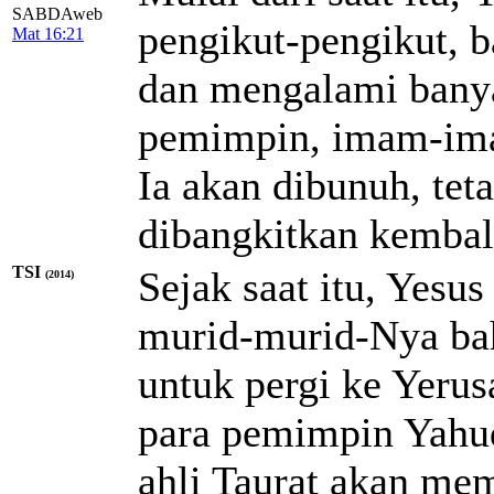
SABDAweb
pengikut-pengikut, b
Mat 16:21
dan mengalami banya
pemimpin, imam-ima
Ia akan dibunuh, teta
dibangkitkan kembal
TSI
Sejak saat itu, Yes
(2014)
murid-murid-Nya bah
untuk pergi ke Yerus
para pemimpin Yahud
ahli Taurat akan me