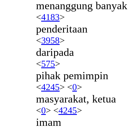
menanggung banyak
<
4183
>
penderitaan
<
3958
>
daripada
<
575
>
pihak pemimpin
<
4245
> <
0
>
masyarakat, ketua
<
0
> <
4245
>
imam