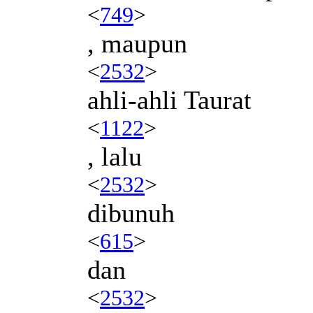
<
749
>
, maupun
<
2532
>
ahli-ahli Taurat
<
1122
>
, lalu
<
2532
>
dibunuh
<
615
>
dan
<
2532
>