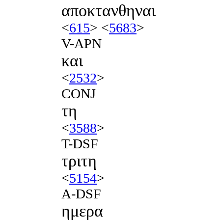
αποκτανθηναι
<
615
> <
5683
>
V-APN
και
<
2532
>
CONJ
τη
<
3588
>
T-DSF
τριτη
<
5154
>
A-DSF
ημερα