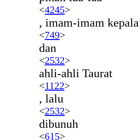
<
4245
>
, imam-imam kepala
<
749
>
dan
<
2532
>
ahli-ahli Taurat
<
1122
>
, lalu
<
2532
>
dibunuh
<
615
>