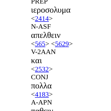
PREP
ιεροσολυμα
<
2414
>
N-ASF
απελθειν
<
565
> <
5629
>
V-2AAN
και
<
2532
>
CONJ
πολλα
<
4183
>
A-APN
παθειν