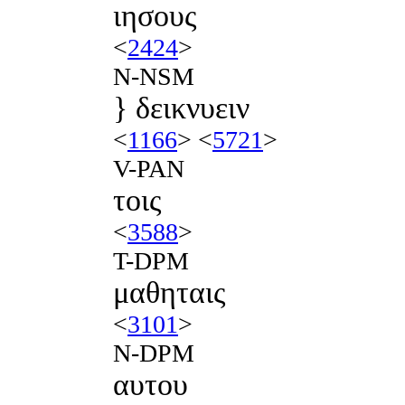
ιησους
<
2424
>
N-NSM
} δεικνυειν
<
1166
> <
5721
>
V-PAN
τοις
<
3588
>
T-DPM
μαθηταις
<
3101
>
N-DPM
αυτου