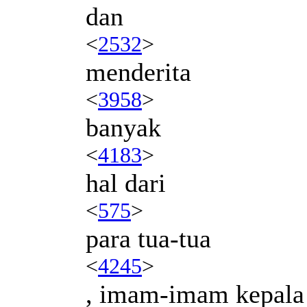
dan
<
2532
>
menderita
<
3958
>
banyak
<
4183
>
hal dari
<
575
>
para tua-tua
<
4245
>
, imam-imam kepala