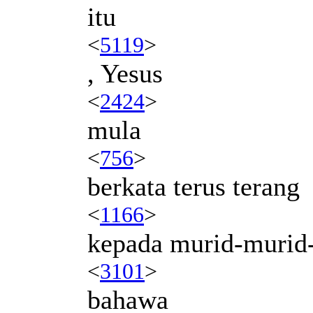
itu
<
5119
>
, Yesus
<
2424
>
mula
<
756
>
berkata terus terang
<
1166
>
kepada murid-murid
<
3101
>
bahawa