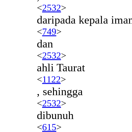
<
2532
>
daripada kepala ima
<
749
>
dan
<
2532
>
ahli Taurat
<
1122
>
, sehingga
<
2532
>
dibunuh
<
615
>