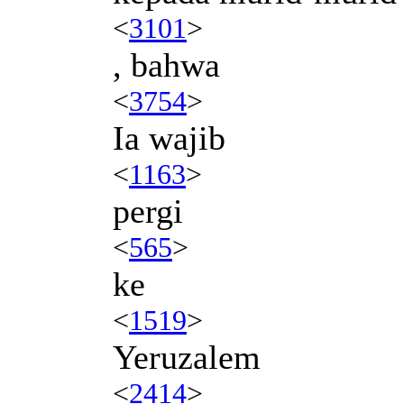
<
3101
>
, bahwa
<
3754
>
Ia wajib
<
1163
>
pergi
<
565
>
ke
<
1519
>
Yeruzalem
<
2414
>