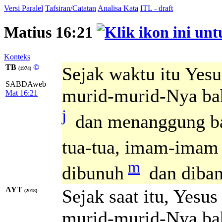
Versi Paralel
Tafsiran/Catatan
Analisa Kata
ITL - draft
Matius 16:21
Konteks
TB
©
Sejak waktu itu Yes
(1974)
SABDAweb
murid-murid-Nya bah
Mat 16:21
j
dan menanggung ba
tua-tua, imam-imam k
m
dibunuh
dan diban
AYT
Sejak saat itu, Yes
(2018)
murid-murid-Nya bah