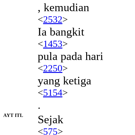
, kemudian
<
2532
>
Ia bangkit
<
1453
>
pula pada hari
<
2250
>
yang ketiga
<
5154
>
.
AYT ITL
Sejak
<
575
>