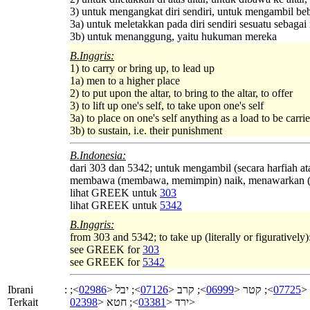
3) untuk mengangkat diri sendiri, untuk mengambil beb
3a) untuk meletakkan pada diri sendiri sesuatu sebaga
3b) untuk menanggung, yaitu hukuman mereka
B.Inggris:
1) to carry or bring up, to lead up
1a) men to a higher place
2) to put upon the altar, to bring to the altar, to offer
3) to lift up one's self, to take upon one's self
3a) to place on one's self anything as a load to be carri
3b) to sustain, i.e. their punishment
B.Indonesia:
dari 303 dan 5342; untuk mengambil (secara harfiah a
membawa (membawa, memimpin) naik, menawarkan (
lihat GREEK untuk
303
lihat GREEK untuk
5342
B.Inggris:
from 303 and 5342; to take up (literally or figuratively):
see GREEK for
303
see GREEK for
5342
Ibrani
:
>;
02986
>; יבל <
07126
>; קרב <
06999
>; קטר <
07725
>
Terkait
02398
>; חטא <
03381
ירד <
>