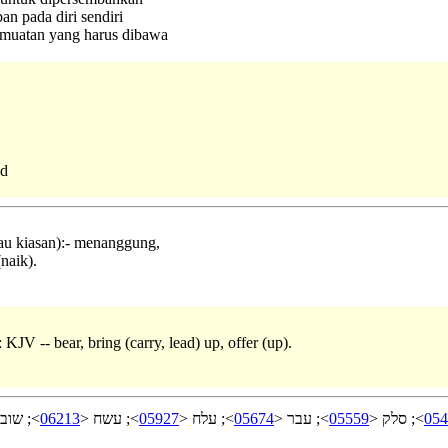
an pada diri sendiri
i muatan yang harus dibawa
ed
tau kiasan):- menanggung,
naik).
 KJV -- bear, bring (carry, lead) up, offer (up).
; שוב <
06213
>; עשח <
05927
>; עלח <
05674
>; עבר <
05559
>; סלק <
054