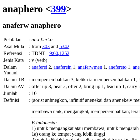
anaphero <
399
>
anaferw
anaphero
Pelafalan
:
an-af-er'-o
Asal Mula
:
from
303
and
5342
Referensi
:
TDNT -
9:60,1252
Jenis Kata
:
v (verb)
Dalam
:
anaferei
2,
anaferein
1,
anaferwmen
1,
anefereto
1,
ane
Yunani
Dalam TB
:
mempersembahkan 3, ketika ia mempersembahkan 1, Ia 
Dalam AV
:
offer up 3, bear 2, offer 2, bring up 1, lead up 1, carry 
Jumlah
:
10
Definisi
:
(aorist
anhnegkon
, infinitif
anenekai
dan
anenekeiv
mem
membawa naik, mengangkat, mempersembahkan; terang
B.Indonesia:
1) untuk mengangkat atau membawa, untuk mengarah 
1a) orang ke tempat yang lebih tinggi
2) untuk diletakkan di atas altar, untuk dibawa ke alta