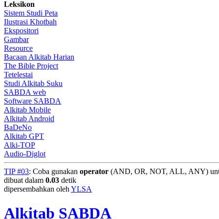
Leksikon
Sistem Studi Peta
Ilustrasi Khotbah
Ekspositori
Gambar
Resource
Bacaan Alkitab Harian
The Bible Project
Tetelestai
Studi Alkitab Suku
SABDA web
Software SABDA
Alkitab Mobile
Alkitab Android
BaDeNo
Alkitab GPT
Alki-TOP
Audio-Diglot
TIP #03
: Coba gunakan
operator
(AND, OR, NOT, ALL, ANY) untuk
dibuat dalam
0.03
detik
dipersembahkan oleh
YLSA
Alkitab SABDA