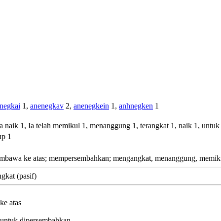
negkai
1,
anenegkav
2,
anenegkein
1,
anhnegken
1
naik 1, Ia telah memikul 1, menanggung 1, terangkat 1, naik 1, unt
up 1
bawa ke atas; mempersembahkan; mengangkat, menanggung, memik
kat (pasif)
ke atas
r, untuk dipersembahkan