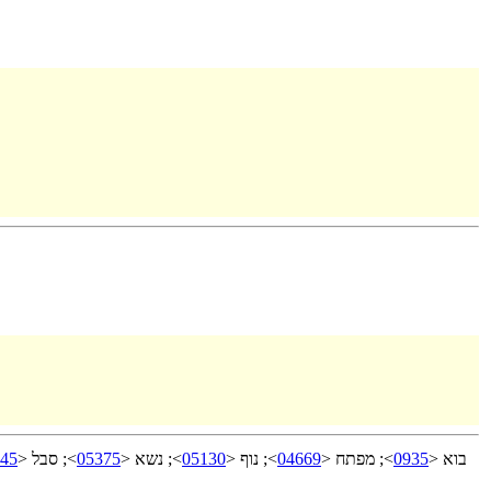
45
>; סבל <
05375
>; נשא <
05130
>; נוף <
04669
>; מפתח <
0935
בוא <