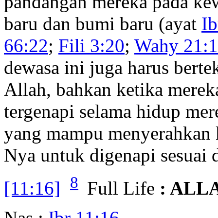
pandangan mereka pada kew
baru dan bumi baru (ayat
Ib
66:22
;
Fili 3:20
;
Wahy 21:1
dewasa ini juga harus bert
Allah, bahkan ketika mereka
tergenapi selama hidup mer
yang mampu menyerahkan ke
Nya untuk digenapi sesuai
8
[11:16]
Full Life
: ALL
Nas :
Ibr 11:16