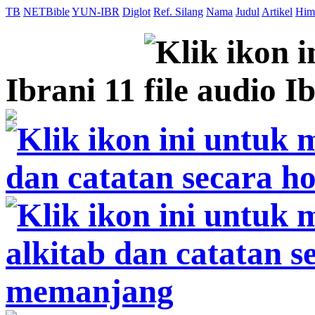
TB
NETBible
YUN-IBR
Diglot
Ref. Silang
Nama
Judul
Artikel
Him
Ibrani 11