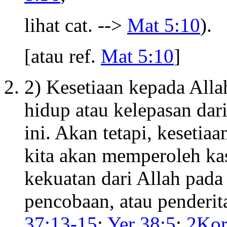
lihat cat. -->
Mat 5:10
).
[atau ref.
Mat 5:10
]
2) Kesetiaan kepada All
hidup atau kelepasan dar
ini. Akan tetapi, keseti
kita akan memperoleh kas
kekuatan dari Allah pada
pencobaan, atau penderit
37:13-15
;
Yer 38:5
;
2Kor