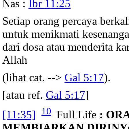
Nas :
Ibr 11:25
Setiap orang percaya berkal
untuk menikmati kesenanga
dari dosa atau menderita ka
Allah
(lihat cat. -->
Gal 5:17
).
[atau ref.
Gal 5:17
]
10
[11:35]
Full Life
: OR
MEMBIARKAN DIRINYA