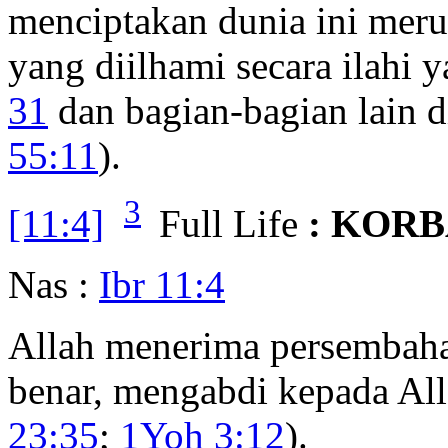
menciptakan dunia ini mer
yang diilhami secara ilahi 
31
dan bagian-bagian lain d
55:11
).
3
[11:4]
Full Life
: KORB
Nas :
Ibr 11:4
Allah menerima persembaha
benar, mengabdi kepada All
23:35
;
1Yoh 3:12
).