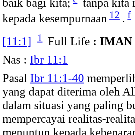
baik bagi kita;
tanpa kita 
12
f
kepada kesempurnaan
.
1
[11:1]
Full Life
: IMAN
Nas :
Ibr 11:1
Pasal
Ibr 11:1-40
memperliha
yang dapat diterima oleh A
dalam situasi yang paling b
mempercayai realitas-realit
menuntun kepada kebenara