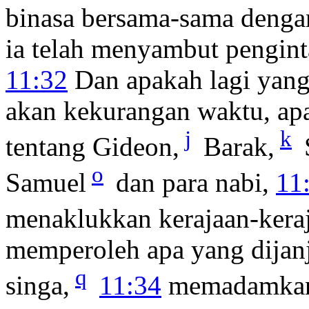
binasa bersama-sama denga
ia telah menyambut penginta
11:32
Dan apakah lagi yang
akan kekurangan waktu, ap
j
k
tentang Gideon,
Barak,
o
Samuel
dan para nabi,
11
menaklukkan kerajaan-kera
memperoleh apa yang dijanj
q
singa,
11:34
memadamkan