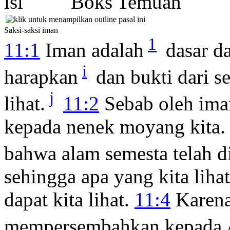
Boks Temuan
Saksi-saksi iman
1
11:1
Iman adalah
dasar da
i
harapkan
dan bukti dari se
j
lihat.
11:2
Sebab oleh iman
kepada nenek moyang kita
bahwa alam semesta telah d
sehingga apa yang kita lihat
dapat kita lihat.
11:4
Karena
mempersembahkan kepada Al