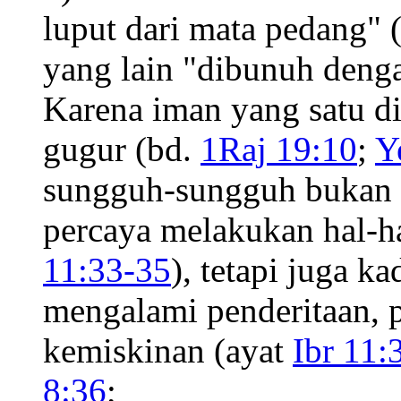
luput dari mata pedang" 
yang lain "dibunuh deng
Karena iman yang satu di
gugur (bd.
1Raj 19:10
;
Y
sungguh-sungguh bukan 
percaya melakukan hal-ha
11:33-35
), tetapi juga 
mengalami penderitaan, 
kemiskinan (ayat
Ibr 11:
8:36
;