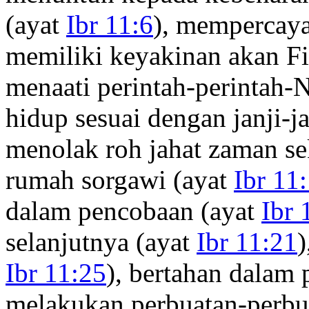
(ayat
Ibr 11:6
), mempercaya
memiliki keyakinan akan F
menaati perintah-perintah-
hidup sesuai dengan janji-j
menolak roh jahat zaman se
rumah sorgawi (ayat
Ibr 11
dalam pencobaan (ayat
Ibr 
selanjutnya (ayat
Ibr 11:21
)
Ibr 11:25
), bertahan dalam
melakukan perbuatan-perbua