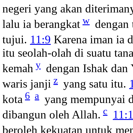
negeri yang akan diteriman
w
lalu ia berangkat
dengan t
tujui.
11:9
Karena iman ia d
itu seolah-olah di suatu tana
y
kemah
dengan Ishak dan Y
z
waris janji
yang satu itu.
6
a
kota
yang mempunyai d
c
dibangun oleh Allah.
11:
beroleh kekuatan untuk me