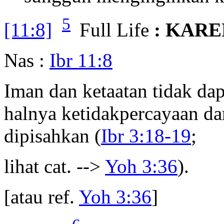
5
[11:8]
Full Life
: KAR
Nas :
Ibr 11:8
Iman dan ketaatan tidak da
halnya ketidakpercayaan dan
dipisahkan (
Ibr 3:18-19
;
lihat cat. -->
Yoh 3:36
).
[atau ref.
Yoh 3:36
]