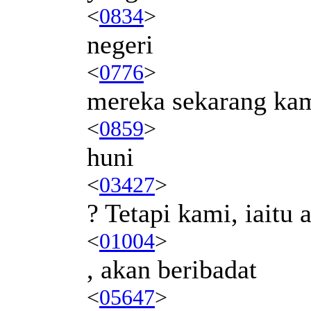
<
0834
>
negeri
<
0776
>
mereka sekarang ka
<
0859
>
huni
<
03427
>
? Tetapi kami, iaitu
<
01004
>
, akan beribadat
<
05647
>