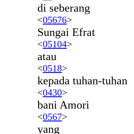
di seberang
<
05676
>
Sungai Efrat
<
05104
>
atau
<
0518
>
kepada tuhan-tuhan
<
0430
>
bani Amori
<
0567
>
yang