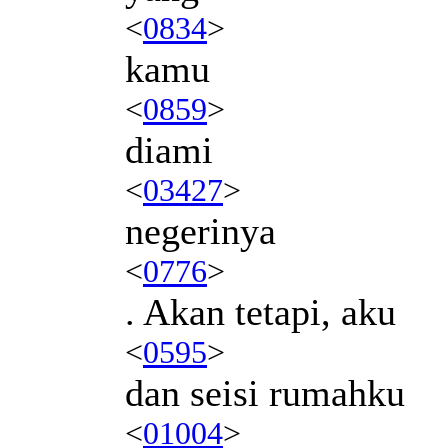
<
0834
>
kamu
<
0859
>
diami
<
03427
>
negerinya
<
0776
>
. Akan tetapi, aku
<
0595
>
dan seisi rumahku
<
01004
>