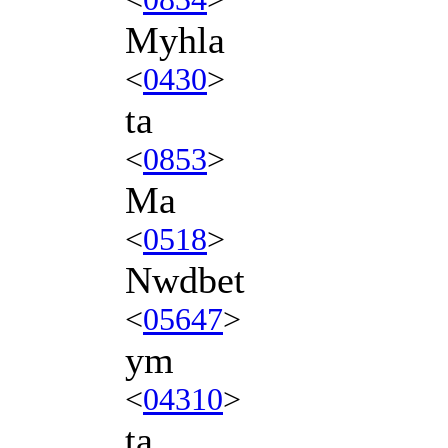
Myhla
<
0430
>
ta
<
0853
>
Ma
<
0518
>
Nwdbet
<
05647
>
ym
<
04310
>
ta