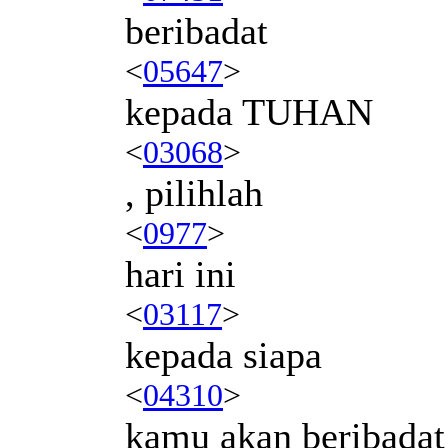
beribadat
<
05647
>
kepada TUHAN
<
03068
>
, pilihlah
<
0977
>
hari ini
<
03117
>
kepada siapa
<
04310
>
kamu akan beribadat