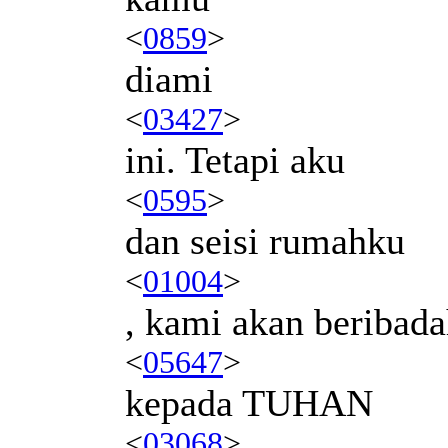
<
0859
>
diami
<
03427
>
ini. Tetapi aku
<
0595
>
dan seisi rumahku
<
01004
>
, kami akan beribad
<
05647
>
kepada TUHAN
<
03068
>