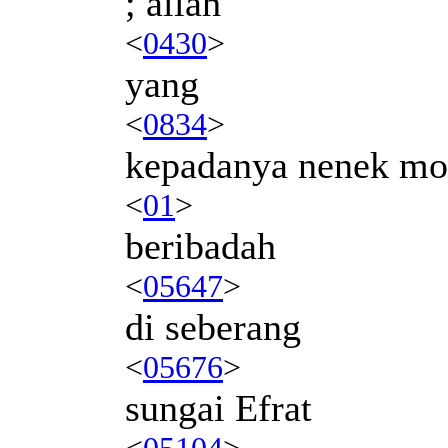
; allah
<
0430
>
yang
<
0834
>
kepadanya nenek m
<
01
>
beribadah
<
05647
>
di seberang
<
05676
>
sungai Efrat
<
05104
>