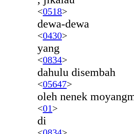
<
0518
>
dewa-dewa
<
0430
>
yang
<
0834
>
dahulu disembah
<
05647
>
oleh nenek moyang
<
01
>
di
<
0834
>