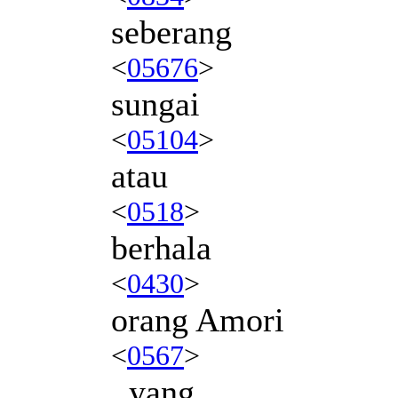
seberang
<
05676
>
sungai
<
05104
>
atau
<
0518
>
berhala
<
0430
>
orang Amori
<
0567
>
, yang