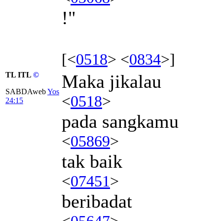
!"
[<
0518
> <
0834
>]
TL ITL
©
Maka jikalau
SABDAweb
Yos
<
0518
>
24:15
pada sangkamu
<
05869
>
tak baik
<
07451
>
beribadat
<
05647
>