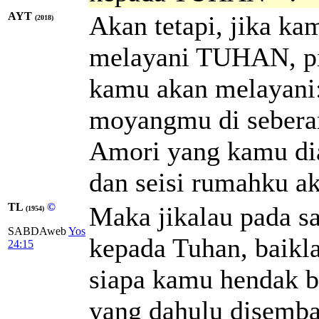
AYT
Akan tetapi, jika k
(2018)
melayani TUHAN, pil
kamu akan melayani:
moyangmu di seberan
Amori yang kamu dia
dan seisi rumahku 
TL
©
Maka jikalau pada s
(1954)
SABDAweb
Yos
kepada Tuhan, baikl
24:15
siapa kamu hendak b
yang dahulu disemb