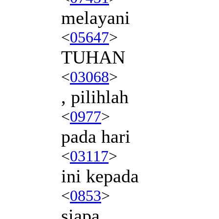
melayani
<
05647
>
TUHAN
<
03068
>
, pilihlah
<
0977
>
pada hari
<
03117
>
ini kepada
<
0853
>
siapa