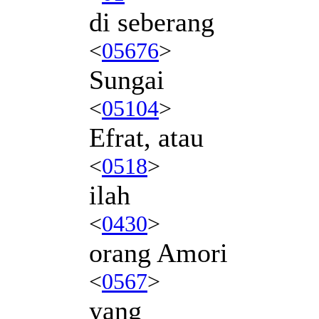
di seberang
<
05676
>
Sungai
<
05104
>
Efrat, atau
<
0518
>
ilah
<
0430
>
orang Amori
<
0567
>
yang