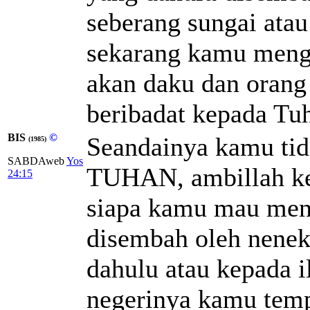
seberang sungai atau
sekarang kamu menge
akan daku dan orang
beribadat kepada Tuh
BIS
©
Seandainya kamu ti
(1985)
SABDAweb
Yos
TUHAN, ambillah kep
24:15
siapa kamu mau meng
disembah oleh nene
dahulu atau kepada i
negerinya kamu temp