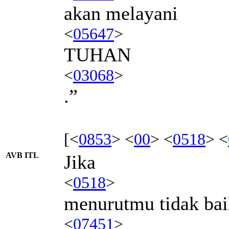
akan melayani
<
05647
>
TUHAN
<
03068
>
.”
[<
0853
> <
00
> <
0518
> <
AVB ITL
Jika
<
0518
>
menurutmu tidak bai
<
07451
>