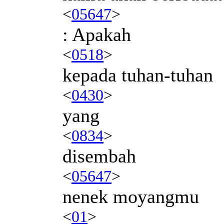
<
05647
>
: Apakah
<
0518
>
kepada tuhan-tuhan
<
0430
>
yang
<
0834
>
disembah
<
05647
>
nenek moyangmu
<
01
>