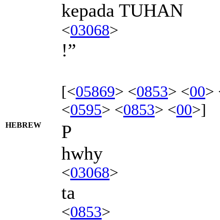
kepada TUHAN
<
03068
>
!”
[<
05869
> <
0853
> <
00
> 
<
0595
> <
0853
> <
00
>]
HEBREW
P
hwhy
<
03068
>
ta
<
0853
>