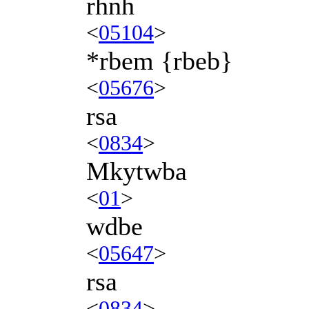
rhnh
<
05104
>
*rbem {rbeb}
<
05676
>
rsa
<
0834
>
Mkytwba
<
01
>
wdbe
<
05647
>
rsa
<
0834
>