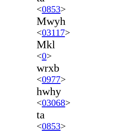
<
0853
>
Mwyh
<
03117
>
Mkl
<
0
>
wrxb
<
0977
>
hwhy
<
03068
>
ta
<
0853
>