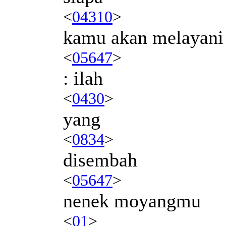
<
04310
>
kamu akan melayani
<
05647
>
: ilah
<
0430
>
yang
<
0834
>
disembah
<
05647
>
nenek moyangmu
<
01
>