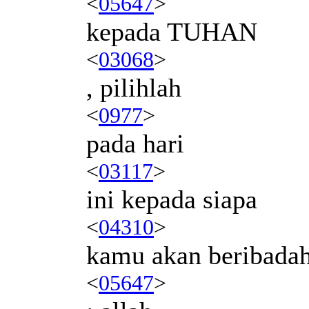
<
05647
>
kepada TUHAN
<
03068
>
, pilihlah
<
0977
>
pada hari
<
03117
>
ini kepada siapa
<
04310
>
kamu akan beribada
<
05647
>