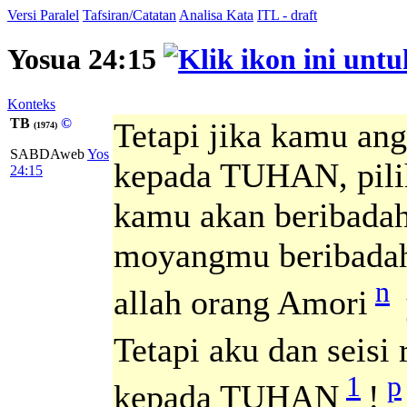
Versi Paralel
Tafsiran/Catatan
Analisa Kata
ITL - draft
Yosua 24:15
Konteks
TB
©
Tetapi jika kamu ang
(1974)
SABDAweb
Yos
kepada TUHAN, pilih
24:15
kamu akan beribadah
moyangmu beribadah 
n
allah orang Amori
Tetapi aku dan seisi
1
p
kepada TUHAN
!