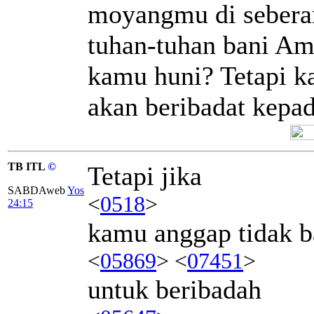
moyangmu di seberan
tuhan-tuhan bani Am
kamu huni? Tetapi ka
akan beribadat kep
TB ITL
©
Tetapi jika
SABDAweb
Yos
<
0518
>
24:15
kamu anggap tidak b
<
05869
> <
07451
>
untuk beribadah