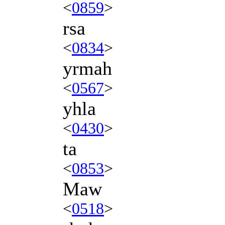
<
0859
>
rsa
<
0834
>
yrmah
<
0567
>
yhla
<
0430
>
ta
<
0853
>
Maw
<
0518
>