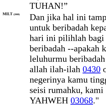
TUHAN!”
MILT
Dan jika hal ini ta
(2008)
untuk beribadah ke
hari ini pilihlah ba
beribadah --apakah 
leluhurmu beribadah 
allah
ilah-ilah
0430
o
negerinya kamu tingg
seisi rumahku, kami
YAHWEH
03068
."