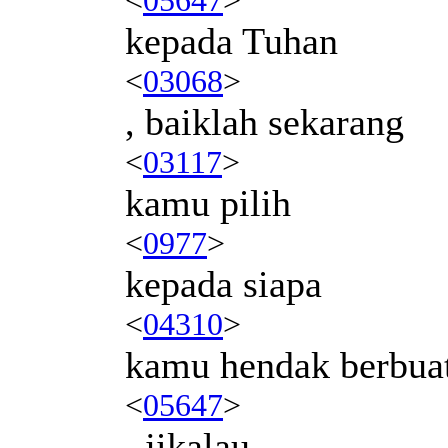
kepada Tuhan
<
03068
>
, baiklah sekarang
<
03117
>
kamu pilih
<
0977
>
kepada siapa
<
04310
>
kamu hendak berbuat
<
05647
>
, jikalau