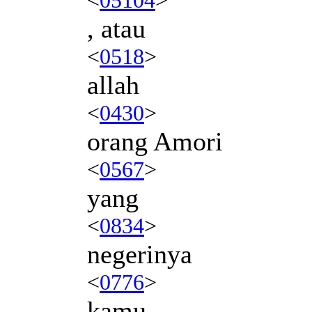
, atau
<
0518
>
allah
<
0430
>
orang Amori
<
0567
>
yang
<
0834
>
negerinya
<
0776
>
kamu