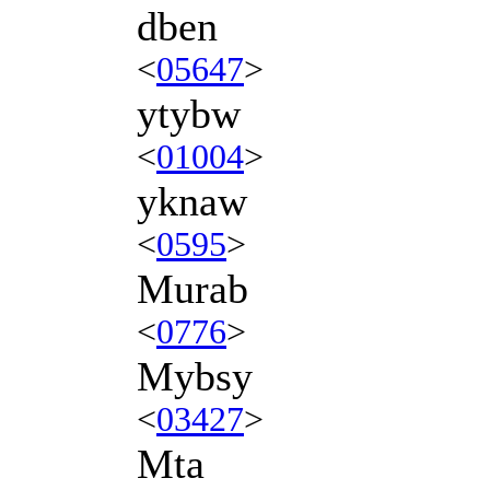
dben
<
05647
>
ytybw
<
01004
>
yknaw
<
0595
>
Murab
<
0776
>
Mybsy
<
03427
>
Mta