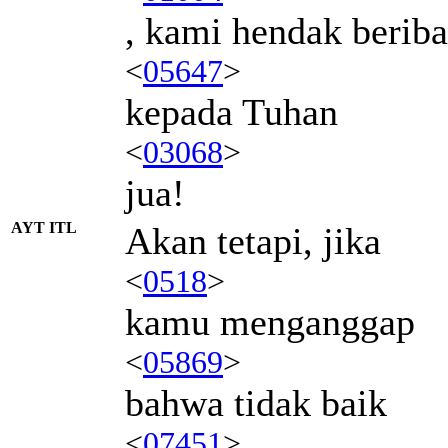
, kami hendak beriba
<
05647
>
kepada Tuhan
<
03068
>
jua!
AYT ITL
Akan tetapi, jika
<
0518
>
kamu menganggap
<
05869
>
bahwa tidak baik
<
07451
>