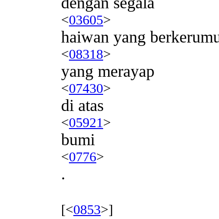
dengan segala
<
03605
>
haiwan yang berkerum
<
08318
>
yang merayap
<
07430
>
di atas
<
05921
>
bumi
<
0776
>
.
[<
0853
>]