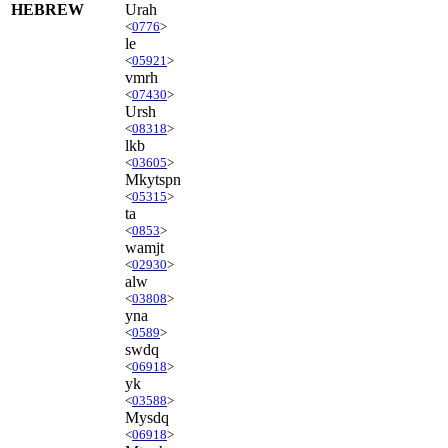
HEBREW
Urah
<
0776
>
le
<
05921
>
vmrh
<
07430
>
Ursh
<
08318
>
lkb
<
03605
>
Mkytspn
<
05315
>
ta
<
0853
>
wamjt
<
02930
>
alw
<
03808
>
yna
<
0589
>
swdq
<
06918
>
yk
<
03588
>
Mysdq
<
06918
>