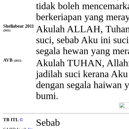
tidak boleh mencemark
berkeriapan yang meray
Shellabear 2011
Akulah ALLAH, Tuhanmu
(2011)
suci, sebab Aku ini suc
segala hewan yang mera
AVB
Akulah TUHAN, Allahmu
(2015)
jadilah suci kerana Aku
dengan segala haiwan 
bumi.
TB ITL
©
Sebab