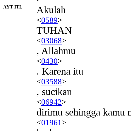
AYT ITL
Akulah
<
0589
>
TUHAN
<
03068
>
, Allahmu
<
0430
>
. Karena itu
<
03588
>
, sucikan
<
06942
>
dirimu sehingga kamu 
<
01961
>