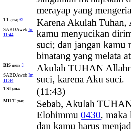
merayap yang mengeriap
TL
©
Karena Akulah Tuhan, A
(1954)
SABDAweb
Im
kamu menyucikan dirim
11:44
suci; dan jangan kamu 
binatang yang melata a
BIS
©
Akulah TUHAN Allahmu,
(1985)
SABDAweb
Im
suci, karena Aku suci.
11:44
TSI
(11:43)
(2014)
MILT
Sebab, Akulah
TUHA
(2008)
Elohimmu
0430
, maka
dan kamu harus menjad