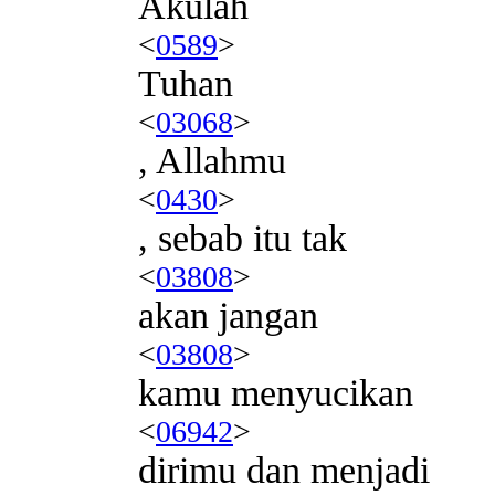
Akulah
<
0589
>
Tuhan
<
03068
>
, Allahmu
<
0430
>
, sebab itu tak
<
03808
>
akan jangan
<
03808
>
kamu menyucikan
<
06942
>
dirimu dan menjadi