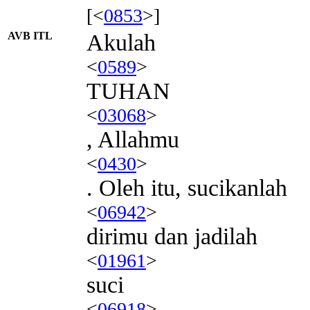
[<
0853
>]
AVB ITL
Akulah
<
0589
>
TUHAN
<
03068
>
, Allahmu
<
0430
>
. Oleh itu, sucikanlah
<
06942
>
dirimu dan jadilah
<
01961
>
suci
<
06918
>