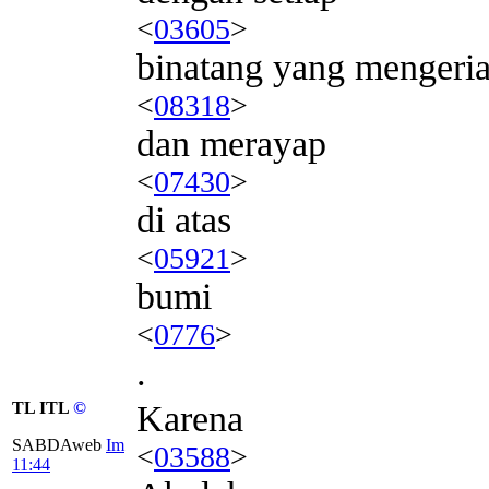
<
03605
>
binatang yang mengeri
<
08318
>
dan merayap
<
07430
>
di atas
<
05921
>
bumi
<
0776
>
.
TL ITL
©
Karena
SABDAweb
Im
<
03588
>
11:44