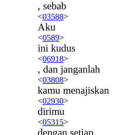
, sebab
<
03588
>
Aku
<
0589
>
ini kudus
<
06918
>
, dan janganlah
<
03808
>
kamu menajiskan
<
02930
>
dirimu
<
05315
>
dengan setiap