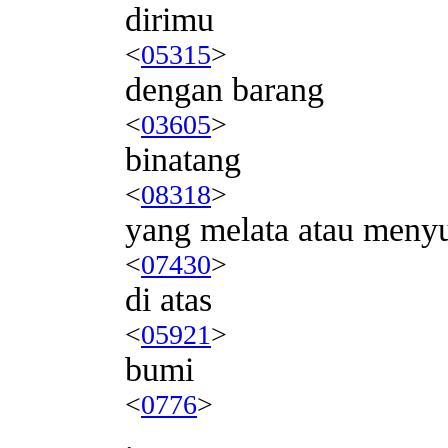
dirimu
<
05315
>
dengan barang
<
03605
>
binatang
<
08318
>
yang melata atau menyu
<
07430
>
di atas
<
05921
>
bumi
<
0776
>
.