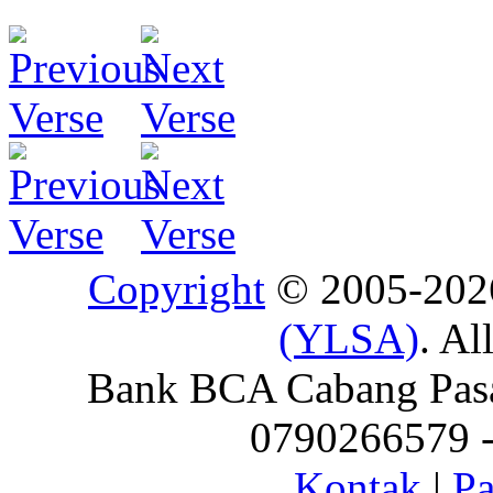
Copyright
© 2005-20
(YLSA)
. Al
Bank BCA Cabang Pasar
0790266579 - 
Kontak
|
Pa