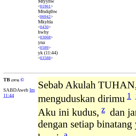
Mtyyhw
<
01961
>
Mtsdqthw
<
06942
>
Mkyhla
<
0430
>
hwhy
<
03068
>
yna
<
0589
>
yk
(11:44)
<
03588
>
TB
©
(1974)
Sebab Akulah TUHAN,
SABDAweb
Im
1
11:44
menguduskan dirimu
z
Aku ini kudus,
dan ja
dengan setiap binatang
a