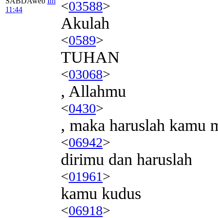
SABDAweb
Im
<
03588
>
11:44
Akulah
<
0589
>
TUHAN
<
03068
>
, Allahmu
<
0430
>
, maka haruslah kamu
<
06942
>
dirimu dan haruslah
<
01961
>
kamu kudus
<
06918
>