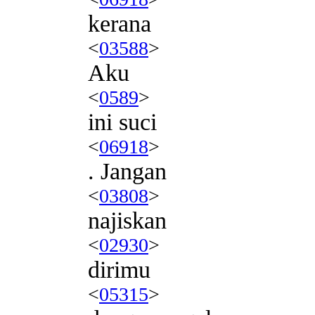
kerana
<
03588
>
Aku
<
0589
>
ini suci
<
06918
>
. Jangan
<
03808
>
najiskan
<
02930
>
dirimu
<
05315
>