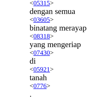
<
05315
>
dengan semua
<
03605
>
binatang merayap
<
08318
>
yang mengeriap
<
07430
>
di
<
05921
>
tanah
<
0776
>
.