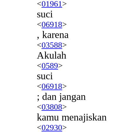
<
01961
>
suci
<
06918
>
, karena
<
03588
>
Akulah
<
0589
>
suci
<
06918
>
; dan jangan
<
03808
>
kamu menajiskan
<
02930
>