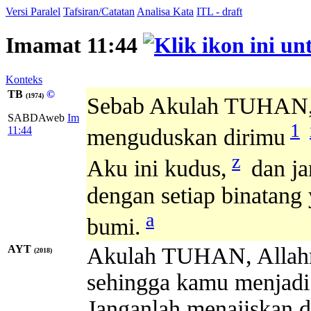
Versi Paralel
Tafsiran/Catatan
Analisa Kata
ITL - draft
Imamat 11:44
Konteks
TB
©
(1974)
Sebab Akulah TUHAN,
SABDAweb
Im
1
11:44
menguduskan dirimu
z
Aku ini kudus,
dan ja
dengan setiap binatang
a
bumi.
AYT
Akulah TUHAN, Allahmu
(2018)
sehingga kamu menjadi
Janganlah menajiskan 