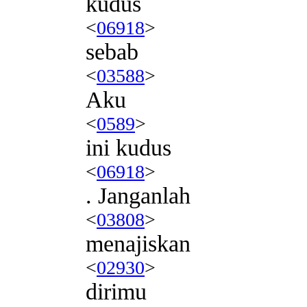
kudus
<
06918
>
sebab
<
03588
>
Aku
<
0589
>
ini kudus
<
06918
>
. Janganlah
<
03808
>
menajiskan
<
02930
>
dirimu