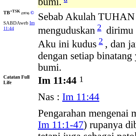
bumi.
+TSK
TB
©
Sebab Akulah TUHAN
(1974)
SABDAweb
Im
2
menguduskan
dirimu 
11:44
2
Aku ini kudus
, dan j
dengan setiap binatang
bumi.
Catatan Full
1
Im 11:44
Life
Nas :
Im 11:44
Pengarahan mengenai m
Im 11:1-47
) rupanya di