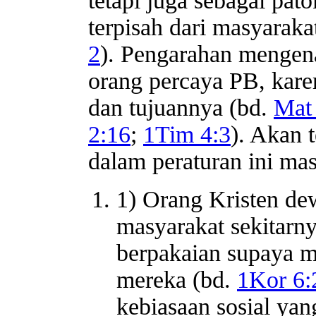
tetapi juga sebagai pat
terpisah dari masyaraka
2
). Pengarahan mengena
orang percaya PB, kare
dan tujuannya (bd.
Mat 
2:16
;
1Tim 4:3
). Akan t
dalam peraturan ini mas
1) Orang Kristen dew
masyarakat sekitarn
berpakaian supaya 
mereka (bd.
1Kor 6:
kebiasaan sosial yan