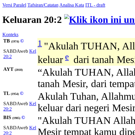
Versi Paralel
Tafsiran/Catatan
Analisa Kata
ITL - draft
Keluaran 20:2
Konteks
TB
©
1
(1974)
"Akulah TUHAN, Al
SABDAweb
Kel
e
20:2
keluar
dari tanah Mesi
AYT
“Akulah TUHAN, Allah
(2018)
tanah Mesir, dari tempa
TL
©
Akulah Tuhan, Allahmu
(1954)
SABDAweb
Kel
keluar dari negeri Mesi
20:2
BIS
©
"Akulah TUHAN Allah
(1985)
SABDAweb
Kel
Mesir tempat kamu dip
20:2