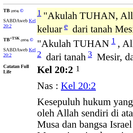
TB
©
1
(1974)
"Akulah TUHAN, Al
SABDAweb
Kel
e
20:2
keluar
dari tanah Mesi
+TSK
1
TB
©
"Akulah TUHAN
, A
(1974)
SABDAweb
Kel
2
3
dari tanah
Mesir, da
20:2
Catatan Full
1
Kel 20:2
Life
Nas :
Kel 20:2
Kesepuluh hukum yang t
oleh Allah sendiri di a
Musa dan bangsa Israel