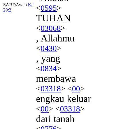
SABDAweb
Kel
<
0595
>
20:2
TUHAN
<
03068
>
, Allahmu
<
0430
>
, yang
<
0834
>
membawa
<
03318
> <
00
>
engkau keluar
<
00
> <
03318
>
dari tanah
<
0776
>