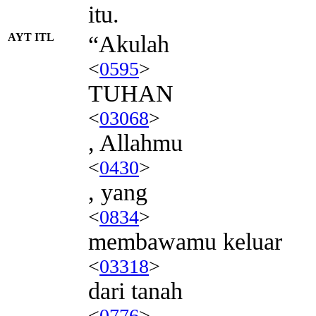
itu.
AYT ITL
“Akulah
<
0595
>
TUHAN
<
03068
>
, Allahmu
<
0430
>
, yang
<
0834
>
membawamu keluar
<
03318
>
dari tanah
<
0776
>