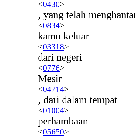
<
0430
>
, yang telah menghanta
<
0834
>
kamu keluar
<
03318
>
dari negeri
<
0776
>
Mesir
<
04714
>
, dari dalam tempat
<
01004
>
perhambaan
<
05650
>