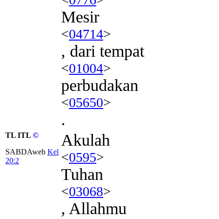
Mesir
<
04714
>
, dari tempat
<
01004
>
perbudakan
<
05650
>
.
TL ITL
©
Akulah
SABDAweb
Kel
<
0595
>
20:2
Tuhan
<
03068
>
, Allahmu