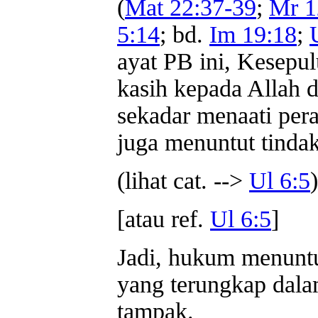
(
Mat 22:37-39
;
Mr 1
5:14
; bd.
Im 19:18
;
ayat PB ini, Kesepu
kasih kepada Allah 
sekadar menaati pera
juga menuntut tindak
(lihat cat. -->
Ul 6:5
)
[atau ref.
Ul 6:5
]
Jadi, hukum menuntu
yang terungkap dala
tampak.