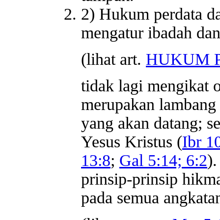
2) Hukum perdata d
mengatur ibadah dan 
(lihat art.
HUKUM P
tidak lagi mengikat
merupakan lambang d
yang akan datang; s
Yesus Kristus (
Ibr 1
13:8
;
Gal 5:14; 6:2
)
prinsip-prinsip hikm
pada semua angkata