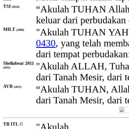
TSI
“Akulah TUHAN Allah
(2014)
keluar dari perbudakan 
MILT
"Akulah
TUHAN
YA
(2008)
0430
, yang telah memb
dari tempat perbudakan
Shellabear 2011
"Akulah ALLAH, Tuha
(2011)
dari Tanah Mesir, dari
AVB
“Akulah TUHAN, Alla
(2015)
dari Tanah Mesir, dari
TB ITL
©
"Akulah