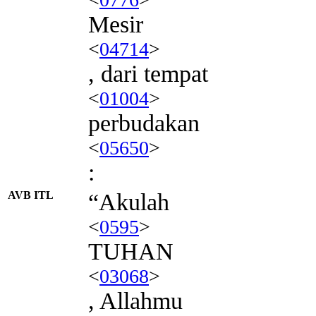
Mesir
<
04714
>
, dari tempat
<
01004
>
perbudakan
<
05650
>
:
AVB ITL
“Akulah
<
0595
>
TUHAN
<
03068
>
, Allahmu