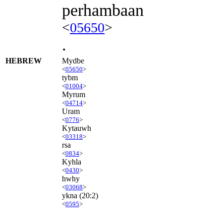
perhambaan
<
05650
>
.
HEBREW
Mydbe
<
05650
>
tybm
<
01004
>
Myrum
<
04714
>
Uram
<
0776
>
Kytauwh
<
03318
>
rsa
<
0834
>
Kyhla
<
0430
>
hwhy
<
03068
>
ykna
(20:2)
<
0595
>