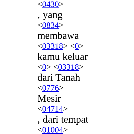
<
0430
>
, yang
<
0834
>
membawa
<
03318
> <
0
>
kamu keluar
<
0
> <
03318
>
dari Tanah
<
0776
>
Mesir
<
04714
>
, dari tempat
<
01004
>