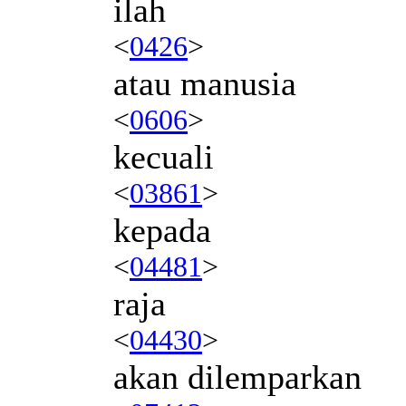
ilah
<
0426
>
atau manusia
<
0606
>
kecuali
<
03861
>
kepada
<
04481
>
raja
<
04430
>
akan dilemparkan