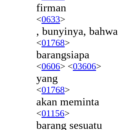
firman
<
0633
>
, bunyinya, bahwa
<
01768
>
barangsiapa
<
0606
> <
03606
>
yang
<
01768
>
akan meminta
<
01156
>
barang sesuatu