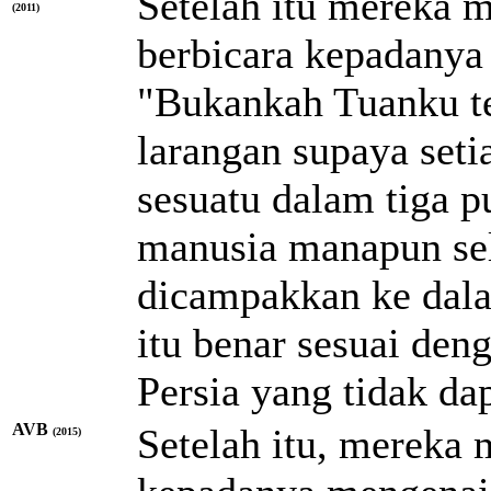
Setelah itu mereka 
(2011)
berbicara kepadanya 
"Bukankah Tuanku te
larangan supaya set
sesuatu dalam tiga p
manusia manapun sel
dicampakkan ke dala
itu benar sesuai de
Persia yang tidak da
AVB
Setelah itu, mereka 
(2015)