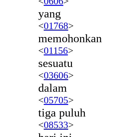
<
0606
>
yang
<
01768
>
memohonkan
<
01156
>
sesuatu
<
03606
>
dalam
<
05705
>
tiga puluh
<
08533
>