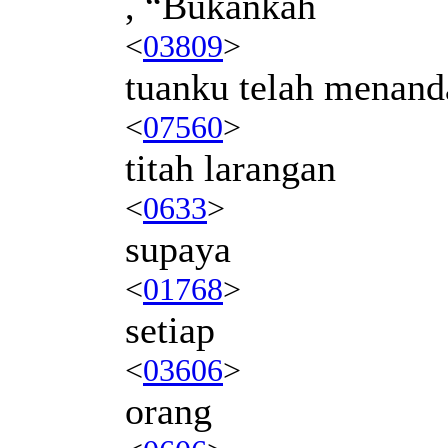
, “Bukankah
<
03809
>
tuanku telah menand
<
07560
>
titah larangan
<
0633
>
supaya
<
01768
>
setiap
<
03606
>
orang