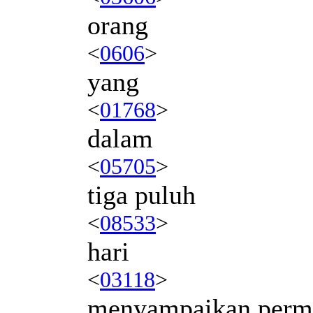
orang
<
0606
>
yang
<
01768
>
dalam
<
05705
>
tiga puluh
<
08533
>
hari
<
03118
>
menyampaikan perm