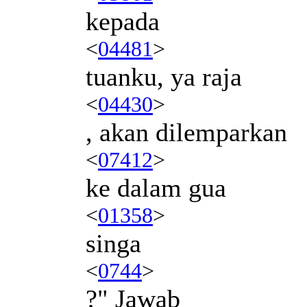
kepada
<
04481
>
tuanku, ya raja
<
04430
>
, akan dilemparkan
<
07412
>
ke dalam gua
<
01358
>
singa
<
0744
>
?" Jawab