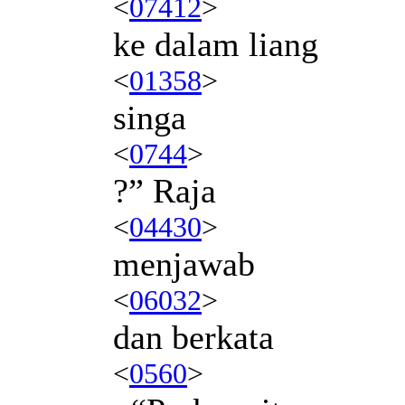
<
07412
>
ke dalam liang
<
01358
>
singa
<
0744
>
?” Raja
<
04430
>
menjawab
<
06032
>
dan berkata
<
0560
>