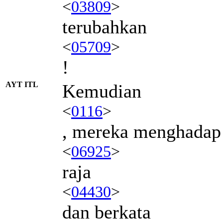
<
03809
>
terubahkan
<
05709
>
!
AYT ITL
Kemudian
<
0116
>
, mereka menghadap
<
06925
>
raja
<
04430
>
dan berkata