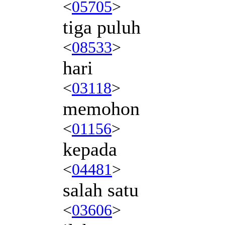
<
05705
>
tiga puluh
<
08533
>
hari
<
03118
>
memohon
<
01156
>
kepada
<
04481
>
salah satu
<
03606
>