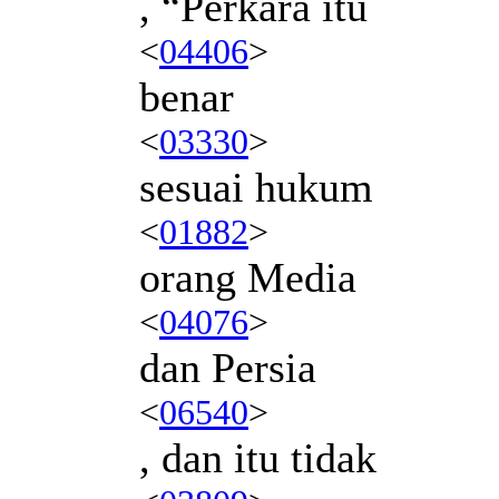
, “Perkara itu
<
04406
>
benar
<
03330
>
sesuai hukum
<
01882
>
orang Media
<
04076
>
dan Persia
<
06540
>
, dan itu tidak