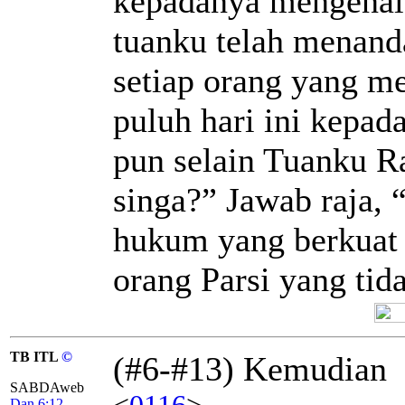
kepadanya mengenai 
tuanku telah menanda
setiap orang yang m
puluh hari ini kepa
pun selain Tuanku R
singa?” Jawab raja, 
hukum yang berkuat 
orang Parsi yang tid
TB ITL
©
(#6-#13) Kemudian
SABDAweb
<
0116
>
Dan 6:12