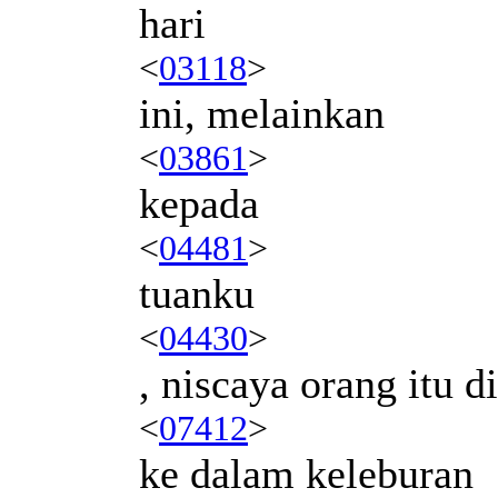
hari
<
03118
>
ini, melainkan
<
03861
>
kepada
<
04481
>
tuanku
<
04430
>
, niscaya orang itu 
<
07412
>
ke dalam keleburan