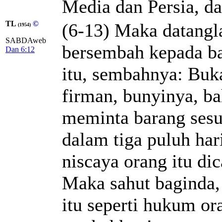
Media dan Persia, da
TL
©
(6-13) Maka datangla
(1954)
SABDAweb
bersembah kepada ba
Dan 6:12
itu, sembahnya: Buk
firman, bunyinya, b
meminta barang sesu
dalam tiga puluh har
niscaya orang itu d
Maka sahut baginda, 
itu seperti hukum or