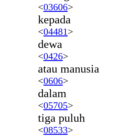
<
03606
>
kepada
<
04481
>
dewa
<
0426
>
atau manusia
<
0606
>
dalam
<
05705
>
tiga puluh
<
08533
>