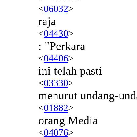
<
06032
>
raja
<
04430
>
: "Perkara
<
04406
>
ini telah pasti
<
03330
>
menurut undang-und
<
01882
>
orang Media
<
04076
>