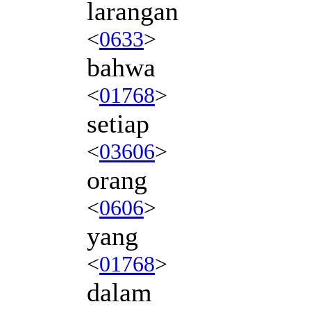
larangan
<
0633
>
bahwa
<
01768
>
setiap
<
03606
>
orang
<
0606
>
yang
<
01768
>
dalam