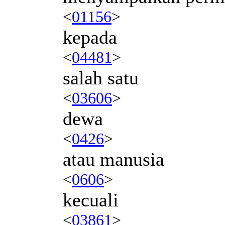
<
01156
>
kepada
<
04481
>
salah satu
<
03606
>
dewa
<
0426
>
atau manusia
<
0606
>
kecuali
<
03861
>