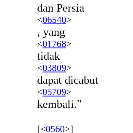
dan Persia
<
06540
>
, yang
<
01768
>
tidak
<
03809
>
dapat dicabut
<
05709
>
kembali."
[<
0560
>]