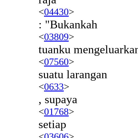
<
04430
>
: "Bukankah
<
03809
>
tuanku mengeluarka
<
07560
>
suatu larangan
<
0633
>
, supaya
<
01768
>
setiap
<
03606
>