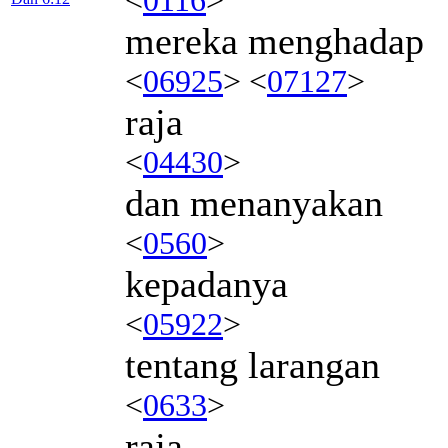
mereka menghadap
<
06925
> <
07127
>
raja
<
04430
>
dan menanyakan
<
0560
>
kepadanya
<
05922
>
tentang larangan
<
0633
>
raja