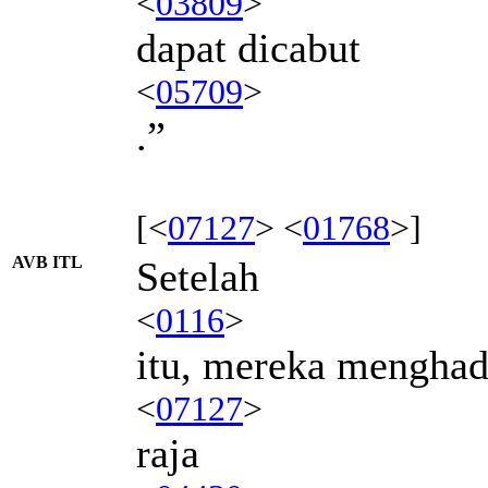
<
03809
>
dapat dicabut
<
05709
>
.”
[<
07127
> <
01768
>]
AVB ITL
Setelah
<
0116
>
itu, mereka mengha
<
07127
>
raja