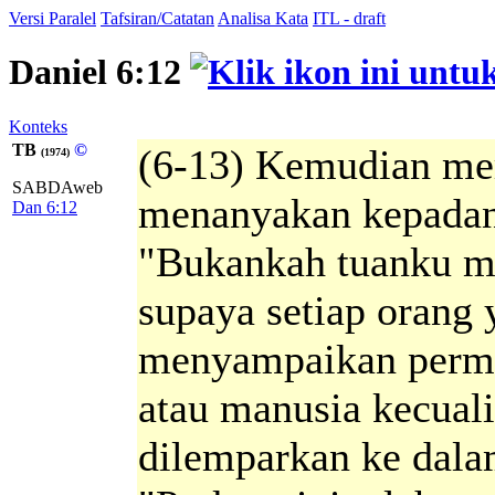
Versi Paralel
Tafsiran/Catatan
Analisa Kata
ITL - draft
Daniel 6:12
Konteks
TB
©
(6-13) Kemudian me
(1974)
SABDAweb
menanyakan kepadany
Dan 6:12
"Bukankah tuanku me
supaya setiap orang 
menyampaikan permo
atau manusia kecuali
dilemparkan ke dala