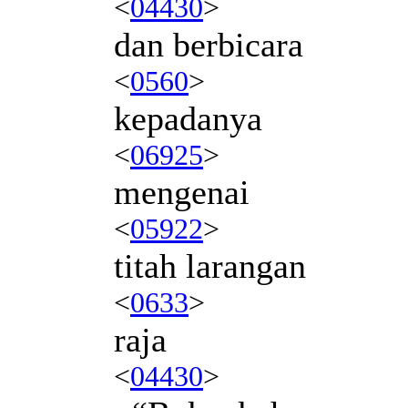
<
04430
>
dan berbicara
<
0560
>
kepadanya
<
06925
>
mengenai
<
05922
>
titah larangan
<
0633
>
raja
<
04430
>