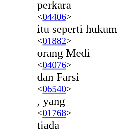
perkara
<
04406
>
itu seperti hukum
<
01882
>
orang Medi
<
04076
>
dan Farsi
<
06540
>
, yang
<
01768
>
tiada