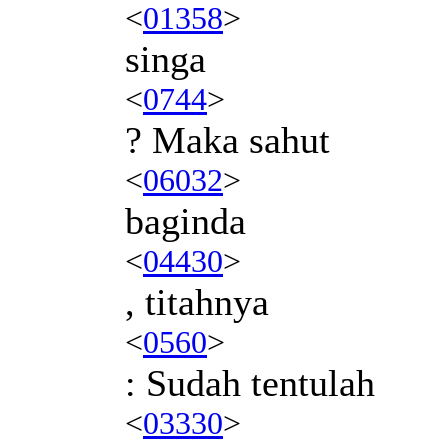
<
01358
>
singa
<
0744
>
? Maka sahut
<
06032
>
baginda
<
04430
>
, titahnya
<
0560
>
: Sudah tentulah
<
03330
>