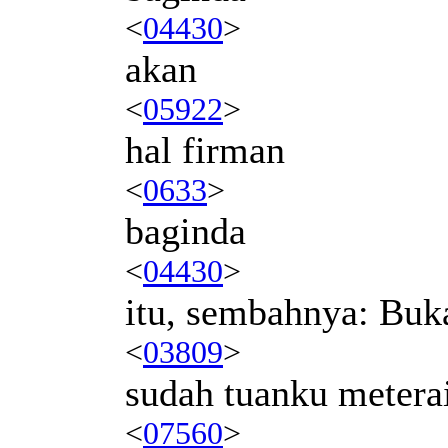
<
04430
>
akan
<
05922
>
hal firman
<
0633
>
baginda
<
04430
>
itu, sembahnya: Buk
<
03809
>
sudah tuanku metera
<
07560
>