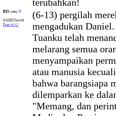
terubahkan!
BIS
©
(6-13) pergilah mer
(1985)
SABDAweb
mengadukan Daniel.
Dan 6:12
Tuanku telah menand
melarang semua orang
menyampaikan permo
atau manusia kecual
bahwa barangsiapa m
dilemparkan ke dala
"Memang, dan perint