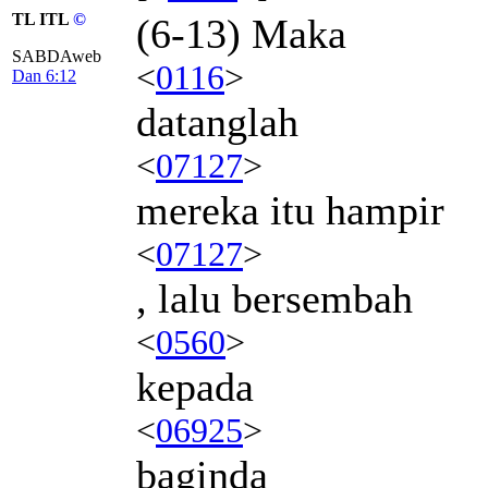
TL ITL
©
(6-13) Maka
SABDAweb
<
0116
>
Dan 6:12
datanglah
<
07127
>
mereka itu hampir
<
07127
>
, lalu bersembah
<
0560
>
kepada
<
06925
>
baginda