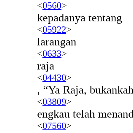
<
0560
>
kepadanya tentang
<
05922
>
larangan
<
0633
>
raja
<
04430
>
, “Ya Raja, bukanka
<
03809
>
engkau telah menand
<
07560
>