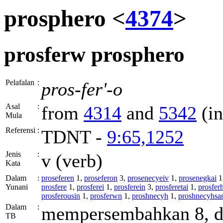
prosphero <
4374
>
prosferw
prosphero
Pelafalan
:
pros-fer'-o
Asal
:
from
4314
and
5342
(in
Mula
Referensi
:
TDNT -
9:65,1252
Jenis
:
v (verb)
Kata
Dalam
:
proseferen
1,
proseferon
3,
prosenecyeiv
1,
prosenegkai
1
Yunani
prosfere
1,
prosferei
1,
prosferein
3,
prosferetai
1,
prosfer
prosferousin
1,
prosferwn
1,
proshnecyh
1,
proshnecyhsa
Dalam
:
mempersembahkan 8, di
TB