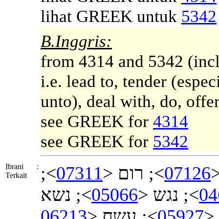
lihat GREEK untuk
5342
B.Inggris:
from 4314 and 5342 (inclu
i.e. lead to, tender (espec
unto), deal with, do, offer
see GREEK for
4314
see GREEK for
5342
Ibrani
:
>;
07311
>; רום <
07126
>
Terkait
>; נשא
05066
>; נגש <
04
06213
>; עשח <
05927
>