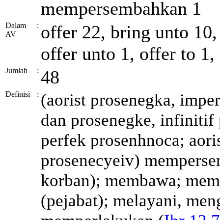
mempersembahkan 1
Dalam
:
offer 22, bring unto 10, 
AV
offer unto 1, offer to 1,
Jumlah
:
48
Definisi
:
(aorist
prosenegka
, impe
dan
prosenegke
, infinitif
perfek
prosenhnoca
; aori
prosenecyeiv
) memperse
korban); membawa; mem
(pejabat); melayani, men