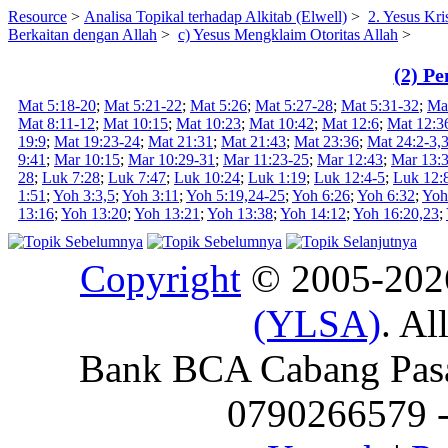
Resource
>
Analisa Topikal terhadap Alkitab (Elwell)
>
2. Yesus Kri
Berkaitan dengan Allah
>
c) Yesus Mengklaim Otoritas Allah
>
(2) P
Mat 5:18-20
;
Mat 5:21-22
;
Mat 5:26
;
Mat 5:27-28
;
Mat 5:31-32
;
Ma
Mat 8:11-12
;
Mat 10:15
;
Mat 10:23
;
Mat 10:42
;
Mat 12:6
;
Mat 12:3
19:9
;
Mat 19:23-24
;
Mat 21:31
;
Mat 21:43
;
Mat 23:36
;
Mat 24:2-3,
9:41
;
Mar 10:15
;
Mar 10:29-31
;
Mar 11:23-25
;
Mar 12:43
;
Mar 13:
28
;
Luk 7:28
;
Luk 7:47
;
Luk 10:24
;
Luk 1:19
;
Luk 12:4-5
;
Luk 12:
1:51
;
Yoh 3:3,5
;
Yoh 3:11
;
Yoh 5:19,24-25
;
Yoh 6:26
;
Yoh 6:32
;
Yoh
13:16
;
Yoh 13:20
;
Yoh 13:21
;
Yoh 13:38
;
Yoh 14:12
;
Yoh 16:20,23
;
Copyright
© 2005-20
(YLSA)
. Al
Bank BCA Cabang Pasar
0790266579 - 