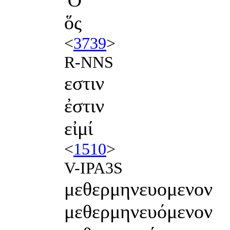
ὅς
<
3739
>
R-NNS
εστιν
ἐστιν
εἰμί
<
1510
>
V-IPA3S
μεθερμηνευομενον
μεθερμηνευόμενον