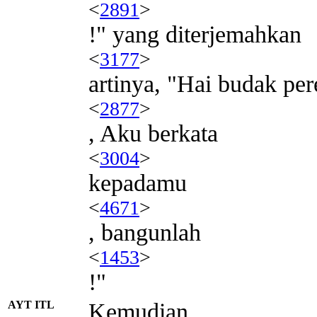
<
2891
>
!" yang diterjemahkan
<
3177
>
artinya, "Hai budak pe
<
2877
>
, Aku berkata
<
3004
>
kepadamu
<
4671
>
, bangunlah
<
1453
>
!"
AYT ITL
Kemudian