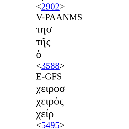
<
2902
>
V-PAANMS
τησ
τῆς
ὁ
<
3588
>
E-GFS
χειροσ
χειρὸς
χείρ
<
5495
>