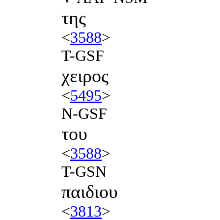
της
<
3588
>
T-GSF
χειρος
<
5495
>
N-GSF
του
<
3588
>
T-GSN
παιδιου
<
3813
>