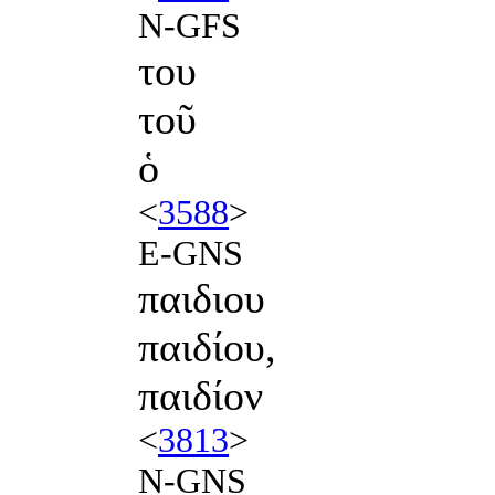
N-GFS
του
τοῦ
ὁ
<
3588
>
E-GNS
παιδιου
παιδίου,
παιδίον
<
3813
>
N-GNS