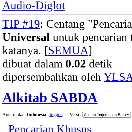
Audio-Diglot
TIP #19
: Centang "Pencari
Universal
untuk pencarian t
katanya. [
SEMUA
]
dibuat dalam
0.02
detik
dipersembahkan oleh
YLS
Alkitab SABDA
Antarmuka :
Indonesia
|
Inggris
Versi :
Pencarian Khusus