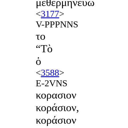
μεθερμηνεύω
<
3177
>
V-PPPNNS
το
“Τὸ
ὁ
<
3588
>
E-2VNS
κορασιον
κοράσιον,
κοράσιον