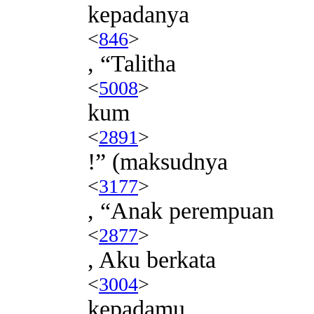
kepadanya
<
846
>
, “Talitha
<
5008
>
kum
<
2891
>
!” (maksudnya
<
3177
>
, “Anak perempuan
<
2877
>
, Aku berkata
<
3004
>
kepadamu