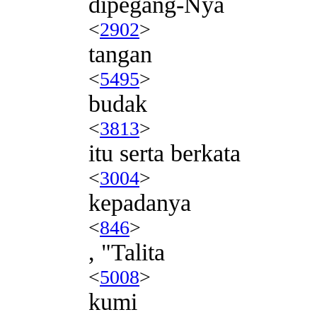
dipegang-Nya
<
2902
>
tangan
<
5495
>
budak
<
3813
>
itu serta berkata
<
3004
>
kepadanya
<
846
>
, "Talita
<
5008
>
kumi