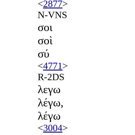
<
2877
>
N-VNS
σοι
σοὶ
σύ
<
4771
>
R-2DS
λεγω
λέγω,
λέγω
<
3004
>