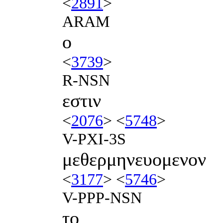
<
2891
>
ARAM
ο
<
3739
>
R-NSN
εστιν
<
2076
> <
5748
>
V-PXI-3S
μεθερμηνευομενον
<
3177
> <
5746
>
V-PPP-NSN
το