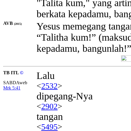
"Talita kum," yang art
berkata kepadamu, ban
AVB
Yesus memegang tangan 
(2015)
“Talitha kum!” (maksu
kepadamu, bangunlah!”
TB ITL
©
Lalu
SABDAweb
<
2532
>
Mrk 5:41
dipegang-Nya
<
2902
>
tangan
<
5495
>