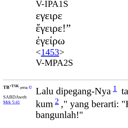
V-IPA1S
εγειρε
ἔγειρε!”
ἐγείρω
<
1453
>
V-MPA2S
+TSK
1
TB
©
Lalu dipegang-Nya
ta
(1974)
SABDAweb
2
kum
,"
yang berarti:
"
Mrk 5:41
bangunlah!"