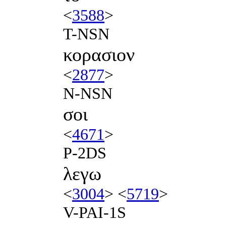
<
3588
>
T-NSN
κορασιον
<
2877
>
N-NSN
σοι
<
4671
>
P-2DS
λεγω
<
3004
> <
5719
>
V-PAI-1S