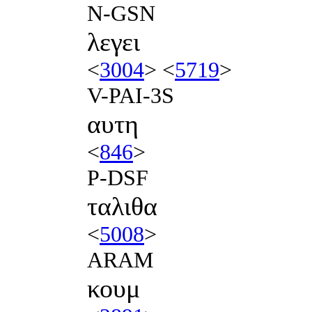
N-GSN
λεγει
<
3004
> <
5719
>
V-PAI-3S
αυτη
<
846
>
P-DSF
ταλιθα
<
5008
>
ARAM
κουμ