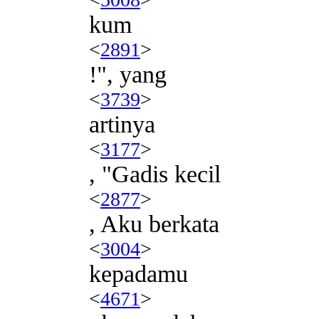
kum
<
2891
>
!", yang
<
3739
>
artinya
<
3177
>
, "Gadis kecil
<
2877
>
, Aku berkata
<
3004
>
kepadamu
<
4671
>