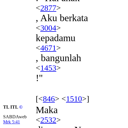
<
2877
>
, Aku berkata
<
3004
>
kepadamu
<
4671
>
, bangunlah
<
1453
>
!"
[<
846
> <
1510
>]
TL ITL
©
Maka
SABDAweb
<
2532
>
Mrk 5:41