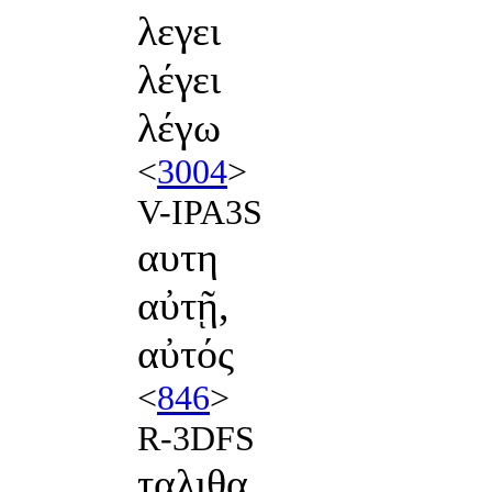
λεγει
λέγει
λέγω
<
3004
>
V-IPA3S
αυτη
αὐτῇ,
αὐτός
<
846
>
R-3DFS
ταλιθα