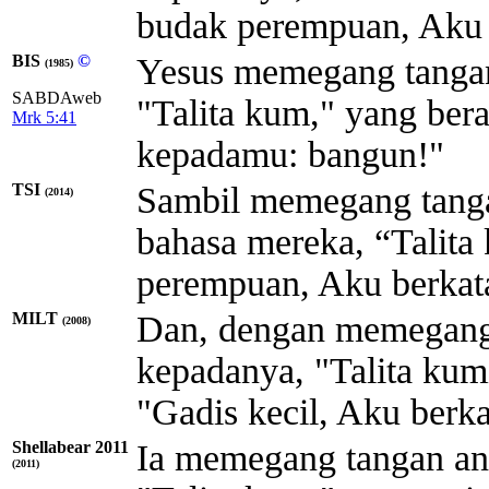
budak perempuan, Aku 
BIS
©
Yesus memegang tangan 
(1985)
SABDAweb
"Talita kum," yang ber
Mrk 5:41
kepadamu: bangun!"
TSI
Sambil memegang tanga
(2014)
bahasa mereka, “Talita
perempuan, Aku berkat
MILT
Dan, dengan memegang t
(2008)
kepadanya, "Talita kumi
"Gadis kecil, Aku berk
Shellabear 2011
Ia memegang tangan an
(2011)