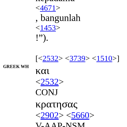
<
4671
>
, bangunlah
<
1453
>
!”).
[<
2532
> <
3739
> <
1510
>]
GREEK WH
και
<
2532
>
CONJ
κρατησας
<
2902
> <
5660
>
V-AAP-NSM