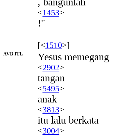
, bangunlah
<
1453
>
!"
[<
1510
>]
AVB ITL
Yesus memegang
<
2902
>
tangan
<
5495
>
anak
<
3813
>
itu lalu berkata
<
3004
>