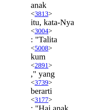
anak
<
3813
>
itu, kata-Nya
<
3004
>
: "Talita
<
5008
>
kum
<
2891
>
," yang
<
3739
>
berarti
<
3177
>
: "Hai anak