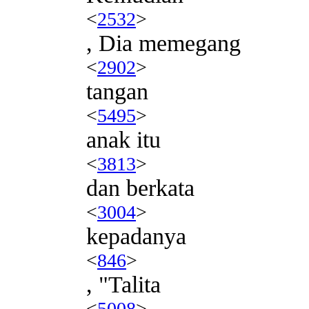
<
2532
>
, Dia memegang
<
2902
>
tangan
<
5495
>
anak itu
<
3813
>
dan berkata
<
3004
>
kepadanya
<
846
>
, "Talita
<
5008
>