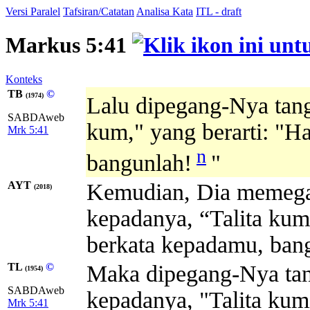
Versi Paralel
Tafsiran/Catatan
Analisa Kata
ITL - draft
Markus 5:41
Konteks
TB
©
(1974)
Lalu dipegang-Nya tan
SABDAweb
kum,"
yang berarti:
"Ha
Mrk 5:41
n
bangunlah!
"
AYT
Kemudian, Dia memegan
(2018)
kepadanya, “Talita kum!
berkata kepadamu, ban
TL
©
Maka dipegang-Nya tang
(1954)
SABDAweb
kepadanya, "Talita kum
Mrk 5:41