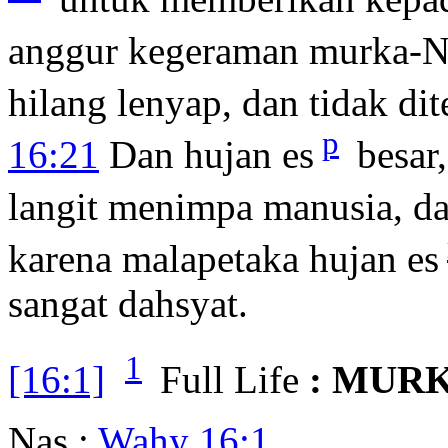
anggur kegeraman murka-N
hilang lenyap, dan tidak d
p
16:21
Dan hujan es
besar,
langit menimpa manusia, d
karena malapetaka hujan es
sangat dahsyat.
1
[16:1]
Full Life
: MUR
Nas :
Wahy 16:1