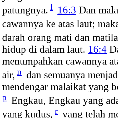
l
patungnya.
16:3
Dan mala
cawannya ke atas laut; mak
darah orang mati dan matil
hidup di dalam laut.
16:4
Da
menumpahkan cawannya ata
n
air,
dan semuanya menjadi
mendengar malaikat yang ber
p
Engkau, Engkau yang ada
r
yang kudus,
yang telah m