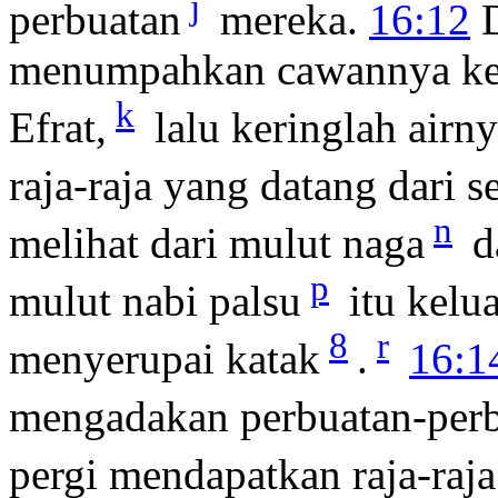
j
perbuatan
mereka.
16:12
D
menumpahkan cawannya ke a
k
Efrat,
lalu keringlah airny
raja-raja yang datang dari s
n
melihat dari mulut naga
d
p
mulut nabi palsu
itu kelua
8
r
menyerupai katak
.
16:1
mengadakan perbuatan-per
pergi mendapatkan raja-raja