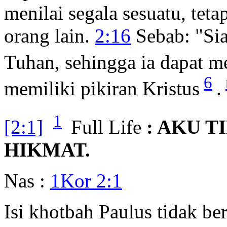
menilai segala sesuatu, tetap
orang lain.
2:16
Sebab: "Sia
Tuhan, sehingga ia dapat m
6
memiliki pikiran Kristus
.
1
[2:1]
Full Life
: AKU T
HIKMAT.
Nas :
1Kor 2:1
Isi khotbah Paulus tidak b