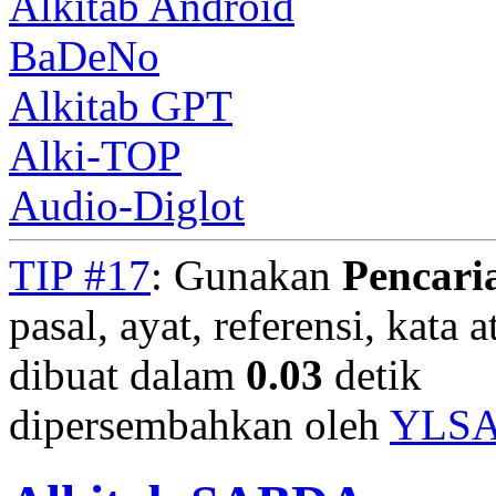
Alkitab Android
BaDeNo
Alkitab GPT
Alki-TOP
Audio-Diglot
TIP #17
: Gunakan
Pencari
pasal, ayat, referensi, kata 
dibuat dalam
0.03
detik
dipersembahkan oleh
YLS