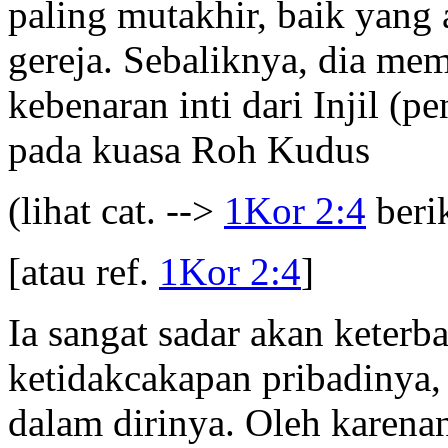
paling mutakhir, baik yan
gereja. Sebaliknya, dia me
kebenaran inti dari Injil (p
pada kuasa Roh Kudus
(lihat cat. -->
1Kor 2:4
beri
[atau ref.
1Kor 2:4
]
Ia sangat sadar akan keter
ketidakcakapan pribadinya, 
dalam dirinya. Oleh karenan