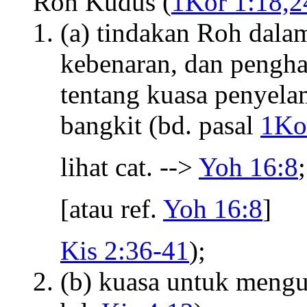
Roh Kudus (
1Kor 1:18,2
(a) tindakan Roh dala
kebenaran, dan pengh
tentang kuasa penyela
bangkit (bd. pasal
1Ko
lihat cat. -->
Yoh 16:8
;
[atau ref.
Yoh 16:8
]
Kis 2:36-41
);
(b) kuasa untuk meng