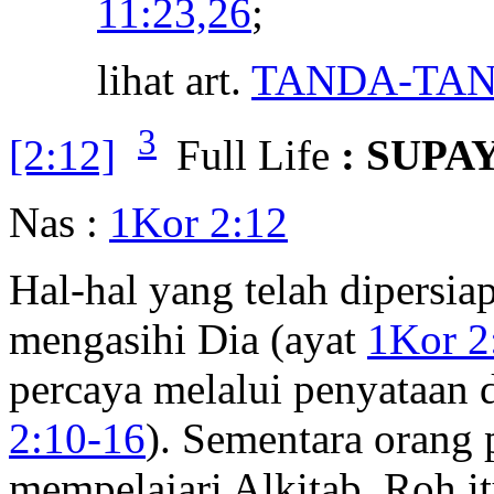
11:23,26
;
lihat art.
TANDA-TAN
3
[2:12]
Full Life
: SUPA
Nas :
1Kor 2:12
Hal-hal yang telah dipersi
mengasihi Dia (ayat
1Kor 2
percaya melalui penyataan 
2:10-16
). Sementara orang
mempelajari Alkitab, Roh i