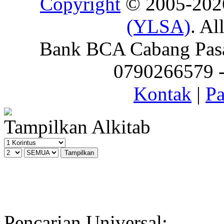
Copyright
© 2005-20
(YLSA)
. Al
Bank BCA Cabang Pasar
0790266579 - 
Kontak
|
Pa
Tampilkan Alkitab
Pencarian Universal: