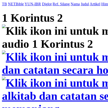
TB
NETBible
YUN-IBR
Diglot
Ref. Silang
Nama
Judul
Artikel
Him
1 Korintus 2