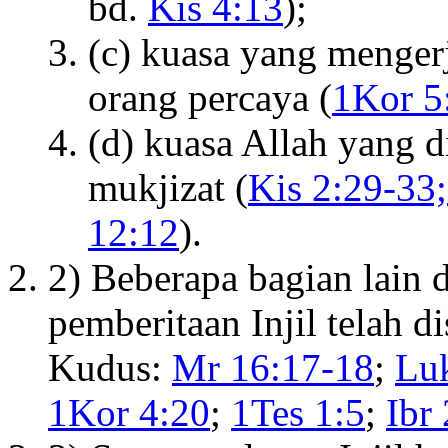
bd.
Kis 4:13
);
(c) kuasa yang menge
orang percaya (
1Kor 5
(d) kuasa Allah yang d
mukjizat (
Kis 2:29-33;
12:12
).
2) Beberapa bagian lain
pemberitaan Injil telah d
Kudus:
Mr 16:17-18
;
Lu
1Kor 4:20
;
1Tes 1:5
;
Ibr 