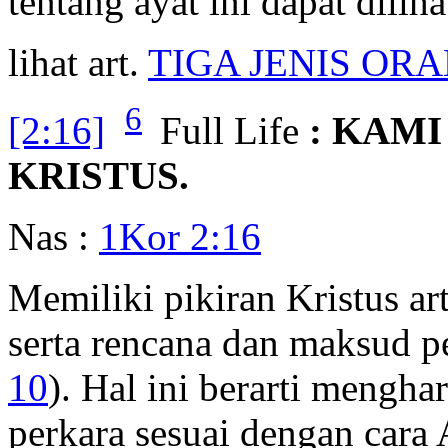
tentang ayat ini dapat dilih
lihat art.
TIGA JENIS OR
6
[2:16]
Full Life
: KAMI
KRISTUS.
Nas :
1Kor 2:16
Memiliki pikiran Kristus a
serta rencana dan maksud 
10
). Hal ini berarti mengh
perkara sesuai dengan cara