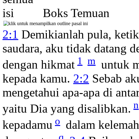
Boks Temuan
2:1
Demikianlah pula, ketik
saudara, aku tidak datang d
1
m
dengan hikmat
untuk m
kepada kamu.
2:2
Sebab aku
mengetahui apa-apa di antar
n
yaitu Dia yang disalibkan.
o
kepadamu
dalam kelema
q