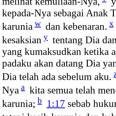
melihat kemuliaan-Nya,
y
kepada-Nya sebagai Anak T
w
x
karunia
dan kebenaran.
y
kesaksian
tentang Dia dan 
yang kumaksudkan ketika a
padaku akan datang Dia yan
Dia telah ada sebelum aku.
a
Nya
kita semua telah men
b
karunia;
1:17
sebab hukum