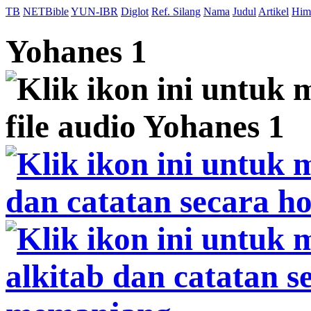
TB
NETBible
YUN-IBR
Diglot
Ref. Silang
Nama
Judul
Artikel
Him
Yohanes 1