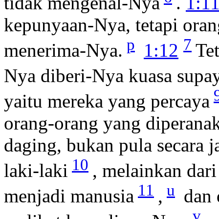
tidak mengenal-Nya
.
1:1
kepunyaan-Nya, tetapi oran
p
7
menerima-Nya.
1:12
Te
Nya diberi-Nya kuasa supa
yaitu mereka yang percaya
orang-orang yang diperanak
daging, bukan pula secara 
10
laki-laki
, melainkan dari
11
u
menjadi manusia
,
dan d
v