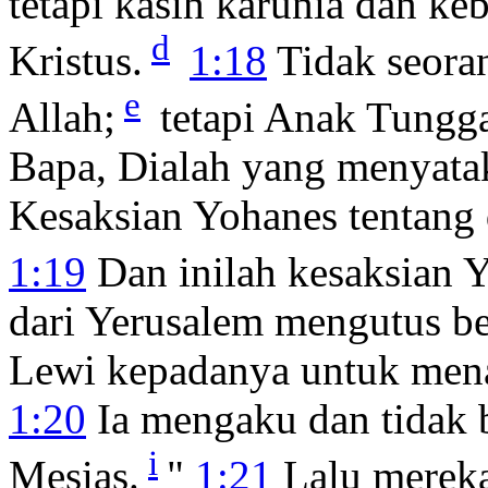
tetapi kasih karunia dan ke
d
Kristus.
1:18
Tidak seora
e
Allah;
tetapi Anak Tungg
Bapa, Dialah yang menyata
Kesaksian Yohanes tentang d
1:19
Dan inilah kesaksian 
dari Yerusalem mengutus b
Lewi kepadanya untuk mena
1:20
Ia mengaku dan tidak 
i
Mesias.
"
1:21
Lalu mereka