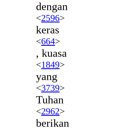
dengan
<
2596
>
keras
<
664
>
, kuasa
<
1849
>
yang
<
3739
>
Tuhan
<
2962
>
berikan