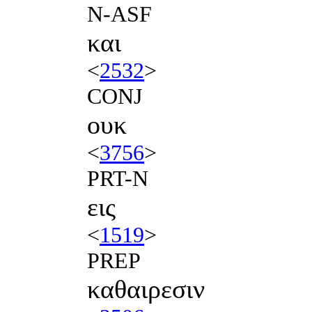
N-ASF
και
<
2532
>
CONJ
ουκ
<
3756
>
PRT-N
εις
<
1519
>
PREP
καθαιρεσιν