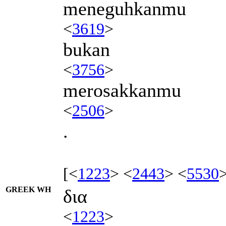
meneguhkanmu
<
3619
>
bukan
<
3756
>
merosakkanmu
<
2506
>
.
[<
1223
> <
2443
> <
5530
GREEK WH
δια
<
1223
>