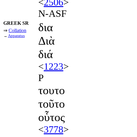
<
2506
>
N-ASF
GREEK SR
δια
⇒
Collation
→
Apparatus
Διὰ
διά
<
1223
>
P
τουτο
τοῦτο
οὗτος
<
3778
>