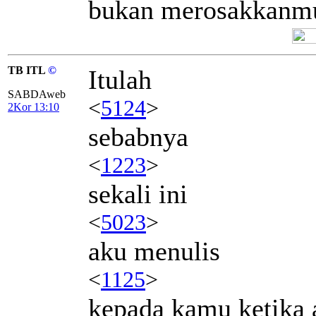
bukan merosakkanm
TB ITL
©
Itulah
SABDAweb
<
5124
>
2Kor 13:10
sebabnya
<
1223
>
sekali ini
<
5023
>
aku menulis
<
1125
>
kepada kamu ketika 