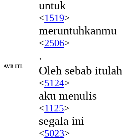
untuk
<
1519
>
meruntuhkanmu
<
2506
>
.
AVB ITL
Oleh sebab itulah
<
5124
>
aku menulis
<
1125
>
segala ini
<
5023
>