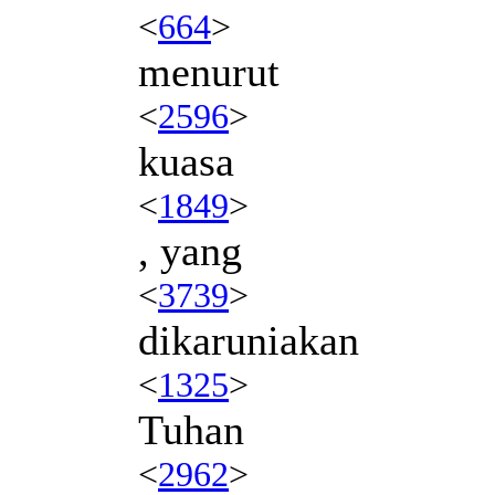
<
664
>
menurut
<
2596
>
kuasa
<
1849
>
, yang
<
3739
>
dikaruniakan
<
1325
>
Tuhan
<
2962
>