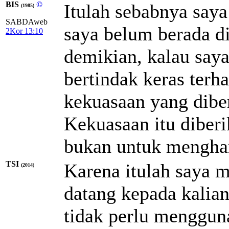
BIS
©
Itulah sebabnya saya
(1985)
SABDAweb
saya belum berada d
2Kor 13:10
demikian, kalau saya
bertindak keras te
kekuasaan yang dibe
Kekuasaan itu diber
bukan untuk mengha
TSI
Karena itulah saya m
(2014)
datang kepada kalian
tidak perlu mengguna