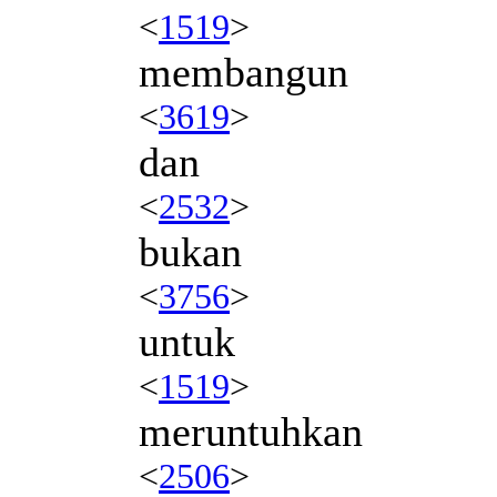
<
1519
>
membangun
<
3619
>
dan
<
2532
>
bukan
<
3756
>
untuk
<
1519
>
meruntuhkan
<
2506
>