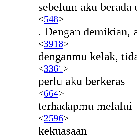
sebelum aku berada
<
548
>
. Dengan demikian, 
<
3918
>
denganmu kelak, tid
<
3361
>
perlu aku berkeras
<
664
>
terhadapmu melalui
<
2596
>
kekuasaan