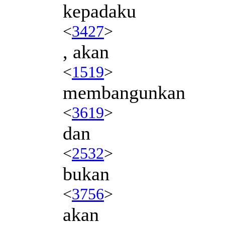
kepadaku
<
3427
>
, akan
<
1519
>
membangunkan
<
3619
>
dan
<
2532
>
bukan
<
3756
>
akan