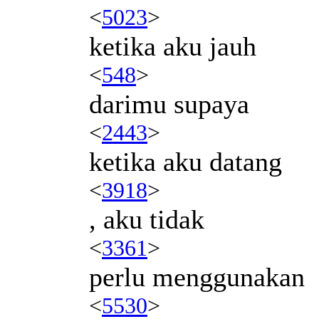
<
5023
>
ketika aku jauh
<
548
>
darimu supaya
<
2443
>
ketika aku datang
<
3918
>
, aku tidak
<
3361
>
perlu menggunakan
<
5530
>