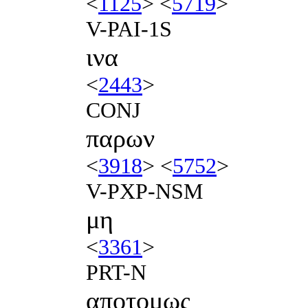
<
1125
> <
5719
>
V-PAI-1S
ινα
<
2443
>
CONJ
παρων
<
3918
> <
5752
>
V-PXP-NSM
μη
<
3361
>
PRT-N
αποτομως