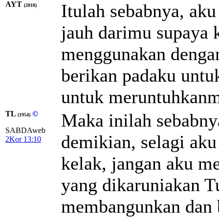
AYT
Itulah sebabnya, aku
(2018)
jauh darimu supaya k
menggunakan dengan
berikan padaku unt
untuk meruntuhkanm
TL
©
Maka inilah sebabny
(1954)
SABDAweb
demikian, selagi aku
2Kor 13:10
kelak, jangan aku m
yang dikaruniakan T
membangunkan dan 