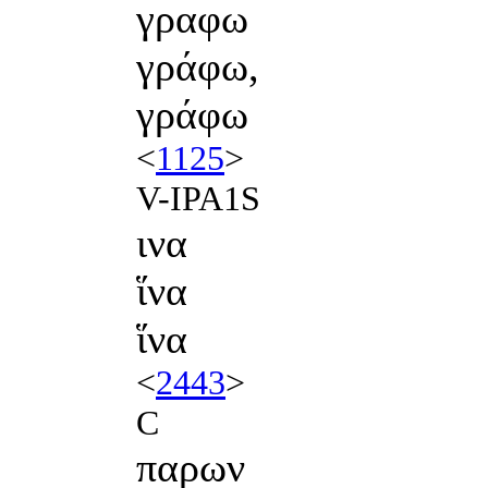
γραφω
γράφω,
γράφω
<
1125
>
V-IPA1S
ινα
ἵνα
ἵνα
<
2443
>
C
παρων