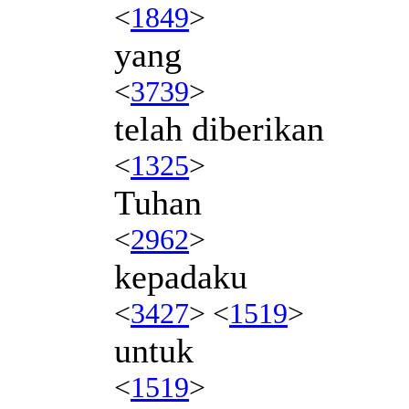
<
1849
>
yang
<
3739
>
telah diberikan
<
1325
>
Tuhan
<
2962
>
kepadaku
<
3427
> <
1519
>
untuk
<
1519
>