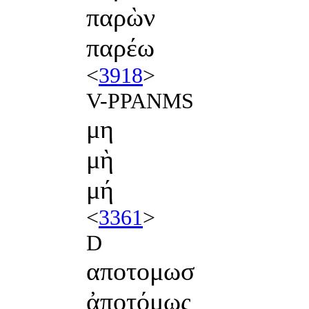
παρὼν
παρέω
<
3918
>
V-PPANMS
μη
μὴ
μή
<
3361
>
D
αποτομωσ
ἀποτόμως