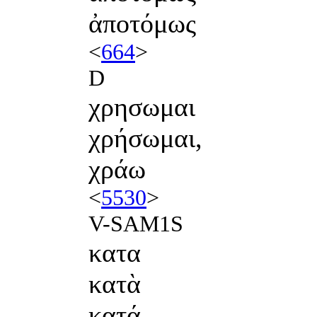
ἀποτόμως
<
664
>
D
χρησωμαι
χρήσωμαι,
χράω
<
5530
>
V-SAM1S
κατα
κατὰ
κατά