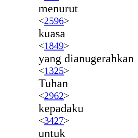
menurut
<
2596
>
kuasa
<
1849
>
yang dianugerahkan
<
1325
>
Tuhan
<
2962
>
kepadaku
<
3427
>
untuk