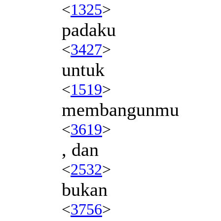
<
1325
>
padaku
<
3427
>
untuk
<
1519
>
membangunmu
<
3619
>
, dan
<
2532
>
bukan
<
3756
>