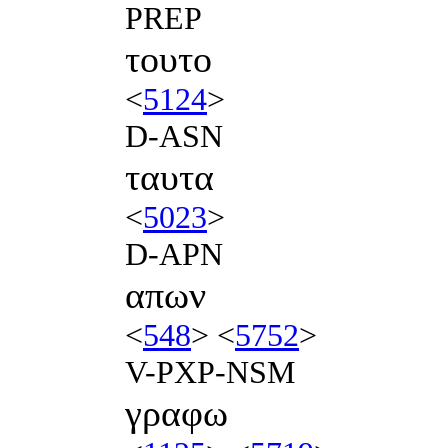
PREP
τουτο
<
5124
>
D-ASN
ταυτα
<
5023
>
D-APN
απων
<
548
> <
5752
>
V-PXP-NSM
γραφω