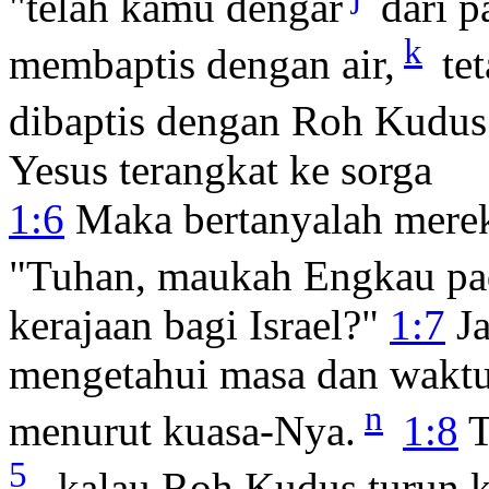
"telah kamu dengar
dari p
k
membaptis dengan air,
tet
dibaptis dengan Roh Kudus
Yesus terangkat ke sorga
1:6
Maka bertanyalah merek
"Tuhan, maukah Engkau pa
kerajaan bagi Israel?"
1:7
J
mengetahui masa dan waktu,
n
menurut kuasa-Nya.
1:8
T
5
, kalau Roh Kudus turun k