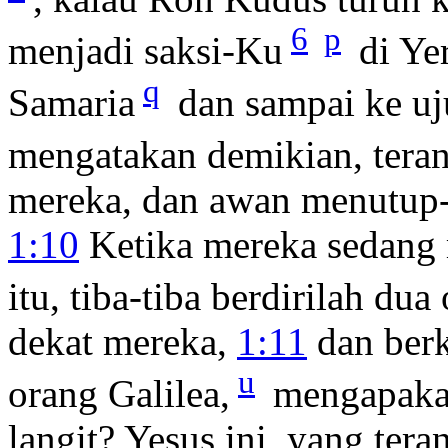
6
p
menjadi saksi-Ku
di Ye
q
Samaria
dan sampai ke uj
mengatakan demikian, tera
mereka, dan awan menutup-
1:10
Ketika mereka sedang m
itu, tiba-tiba berdirilah du
dekat mereka,
1:11
dan berk
u
orang Galilea,
mengapakah
langit? Yesus ini, yang ter