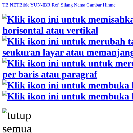
TB
NETBible
YUN-IBR
Ref. Silang
Nama
Gambar
Himne