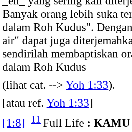
_en_ yang sering kali diter
Banyak orang lebih suka te
dalam Roh Kudus". Dengan 
air" dapat juga diterjemahk
sendirilah membaptiskan o
dalam Roh Kudus
(lihat cat. -->
Yoh 1:33
).
[atau ref.
Yoh 1:33
]
11
[1:8]
Full Life
: KAMU