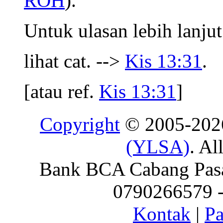
ROH
).
Untuk ulasan lebih lanjut
lihat cat. -->
Kis 13:31
.
[atau ref.
Kis 13:31
]
Copyright
© 2005-20
(YLSA)
. Al
Bank BCA Cabang Pasar
0790266579 - 
Kontak
|
Pa