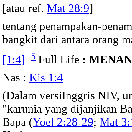
[atau ref.
Mat 28:9
]
tentang penampakan-penamp
bangkit dari antara orang m
5
[1:4]
Full Life
: MENAN
Nas :
Kis 1:4
(Dalam versiInggris NIV, u
"karunia yang dijanjikan Ba
Bapa (
Yoel 2:28-29
;
Mat 3: