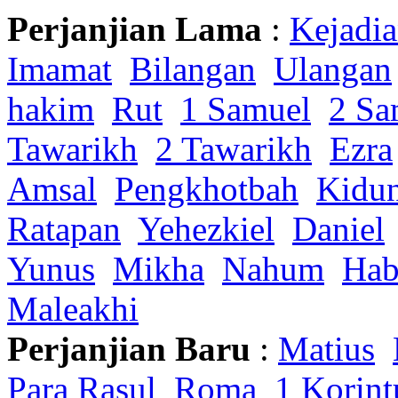
Perjanjian Lama
:
Kejadi
Imamat
Bilangan
Ulangan
hakim
Rut
1 Samuel
2 Sa
Tawarikh
2 Tawarikh
Ezra
Amsal
Pengkhotbah
Kidu
Ratapan
Yehezkiel
Daniel
Yunus
Mikha
Nahum
Hab
Maleakhi
Perjanjian Baru
:
Matius
Para Rasul
Roma
1 Korint