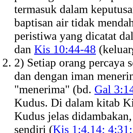
termasuk dalam keputusan
baptisan air tidak menda
peristiwa yang dicatat d
dan
Kis 10:44-48
(keluar
2) Setiap orang percaya 
dan dengan iman menerim
"menerima" (bd.
Gal 3:1
Kudus. Di dalam kitab K
Kudus jelas didambakan, d
sendiri (
Kis 1:4,14; 4:31