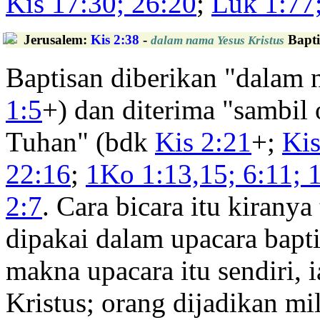
Kis 17:30; 26:20
;
Luk 1:77;
Jerusalem
:
Kis 2:38
-
Bapti
dalam nama Yesus Kristus
Baptisan diberikan "dalam 
1:5
+) dan diterima "sambil
Tuhan" (bdk
Kis 2:21
+;
Kis
22:16
;
1Ko 1:13,15; 6:11; 
2:7
. Cara bicara itu kirany
dipakai dalam upacara bapt
makna upacara itu sendiri,
Kristus; orang dijadikan mi