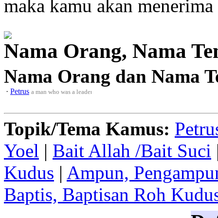
maka
kamu akan menerima
Nama Orang, Nama Te
Nama Orang dan Nama T
·
Petrus
a man who was a leader among the twelve apostles and wrote the two epi
Topik/Tema Kamus:
Petru
Yoel
|
Bait Allah /Bait Suci
Kudus
|
Ampun, Pengampu
Baptis, Baptisan Roh Kudu