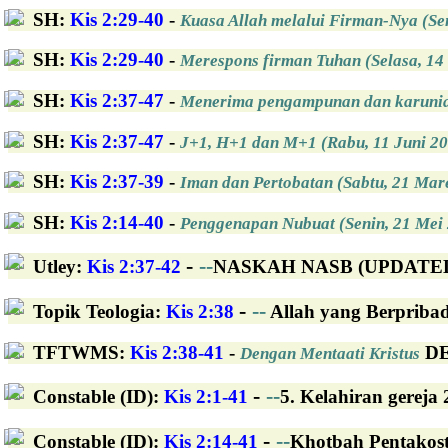
SH
:
Kis 2:29-40
-
Kuasa Allah melalui Firman-Nya (Sen
SH
:
Kis 2:29-40
-
Merespons firman Tuhan (Selasa, 14
SH
:
Kis 2:37-47
-
Menerima pengampunan dan karunia 
SH
:
Kis 2:37-47
-
J+1, H+1 dan M+1 (Rabu, 11 Juni 2
SH
:
Kis 2:37-39
-
Iman dan Pertobatan (Sabtu, 21 Mar
SH
:
Kis 2:14-40
-
Penggenapan Nubuat (Senin, 21 Mei
-
--
Utley
:
Kis 2:37-42
NASKAH NASB (UPDATED): 
-
--
Topik Teologia
:
Kis 2:38
Allah yang Berpribadi
TFTWMS
:
Kis 2:38-41
-
DE
Dengan Mentaati Kristus
-
--
Constable (ID)
:
Kis 2:1-41
5. Kelahiran gereja 2
-
--
Constable (ID)
:
Kis 2:14-41
Khotbah Pentakosta