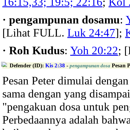
16:15,33; 19:5; 22:16
;
Kol 
· pengampunan dosamu
:
[Lihat FULL.
Luk 24:47
];
K
· Roh Kudus
:
Yoh 20:22
; 
Defender (ID)
:
Kis 2:38
-
Pesan P
pengampunan dosa
Pesan Peter dimulai dengan
sama dengan yang disampai
"pengakuan dosa untuk pe
Perbedaannya adalah bahwa s