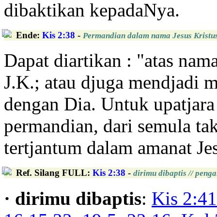
dibaktikan kepadaNya.
Ende
:
Kis 2:38
-
Permandian dalam nama Jesus Kristu
Dapat diartikan : "atas nam
J.K.; atau djuga mendjadi m
dengan Dia. Untuk upatjar
permandian, dari semula tak
tertjantum dalam amanat Je
Ref. Silang FULL
:
Kis 2:38
-
dirimu dibaptis // pen
· dirimu dibaptis
:
Kis 2:41