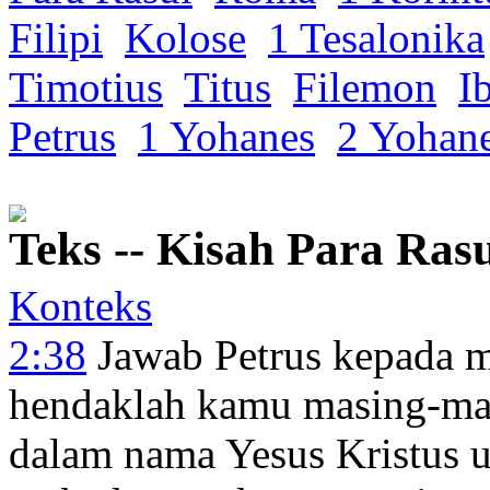
Filipi
Kolose
1 Tesalonika
Timotius
Titus
Filemon
I
Petrus
1 Yohanes
2 Yohan
Teks -- Kisah Para Rasu
Konteks
2:38
Jawab Petrus
kepada
m
hendaklah
kamu
masing-ma
dalam
nama
Yesus
Kristus
u