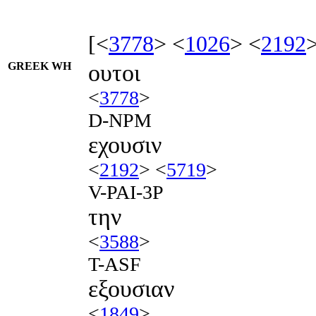
[<
3778
> <
1026
> <
2192
GREEK WH
ουτοι
<
3778
>
D-NPM
εχουσιν
<
2192
> <
5719
>
V-PAI-3P
την
<
3588
>
T-ASF
εξουσιαν
<
1849
>