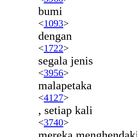
bumi
<
1093
>
dengan
<
1722
>
segala jenis
<
3956
>
malapetaka
<
4127
>
, setiap kali
<
3740
>
mereka menghendak