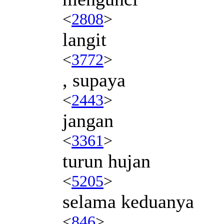
<
2808
>
langit
<
3772
>
, supaya
<
2443
>
jangan
<
3361
>
turun hujan
<
5205
>
selama keduanya
<
846
>