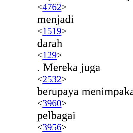
<
4762
>
menjadi
<
1519
>
darah
<
129
>
. Mereka juga
<
2532
>
berupaya menimpak
<
3960
>
pelbagai
<
3956
>