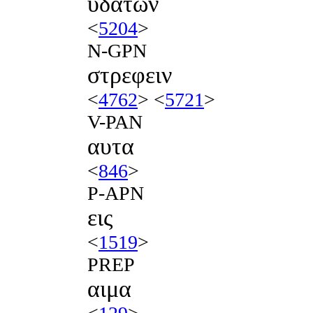
υδατων
<
5204
>
N-GPN
στρεφειν
<
4762
> <
5721
>
V-PAN
αυτα
<
846
>
P-APN
εις
<
1519
>
PREP
αιμα