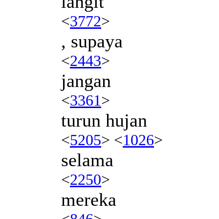
langit
<
3772
>
, supaya
<
2443
>
jangan
<
3361
>
turun hujan
<
5205
> <
1026
>
selama
<
2250
>
mereka
<
846
>