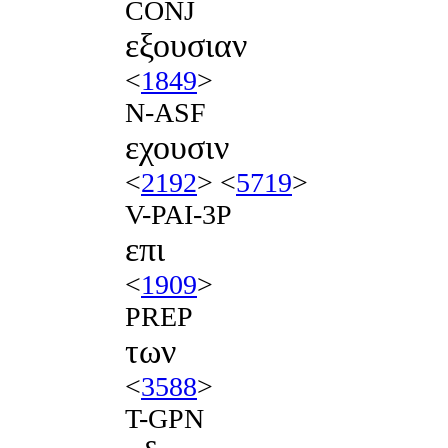
CONJ
εξουσιαν
<
1849
>
N-ASF
εχουσιν
<
2192
> <
5719
>
V-PAI-3P
επι
<
1909
>
PREP
των
<
3588
>
T-GPN