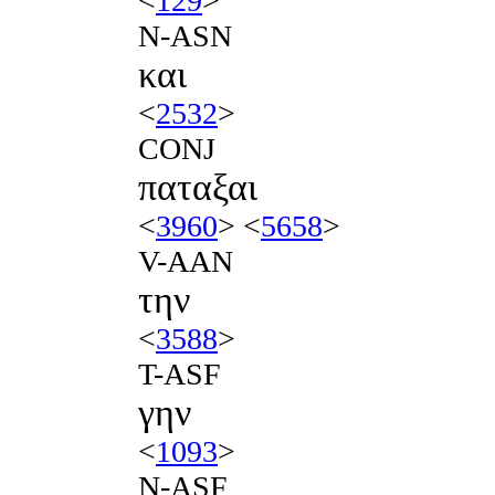
<
129
>
N-ASN
και
<
2532
>
CONJ
παταξαι
<
3960
> <
5658
>
V-AAN
την
<
3588
>
T-ASF
γην
<
1093
>
N-ASF