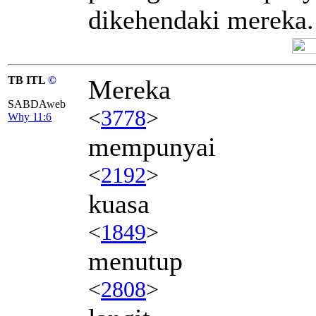
dikehendaki mereka.
TB ITL
©
Mereka
SABDAweb
<
3778
>
Why 11:6
mempunyai
<
2192
>
kuasa
<
1849
>
menutup
<
2808
>