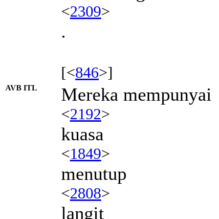
<
2309
>
.
[<
846
>]
AVB ITL
Mereka mempunyai
<
2192
>
kuasa
<
1849
>
menutup
<
2808
>
langit