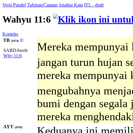
Versi Paralel
Tafsiran/Catatan
Analisa Kata
ITL - draft
Wahyu 11:6
Konteks
TB
©
(1974)
Mereka mempunyai k
SABDAweb
Why 11:6
jangan turun hujan 
mereka mempunyai ku
mengubahnya menjad
bumi dengan segala j
mereka menghendaki
AYT
Keduanya ini memili
(2018)