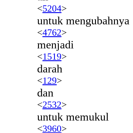
<
5204
>
untuk mengubahnya
<
4762
>
menjadi
<
1519
>
darah
<
129
>
dan
<
2532
>
untuk memukul
<
3960
>