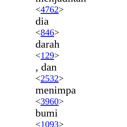
<
4762
>
dia
<
846
>
darah
<
129
>
, dan
<
2532
>
menimpa
<
3960
>
bumi
<
1093
>