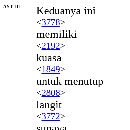
AYT ITL
Keduanya ini
<
3778
>
memiliki
<
2192
>
kuasa
<
1849
>
untuk menutup
<
2808
>
langit
<
3772
>
supaya