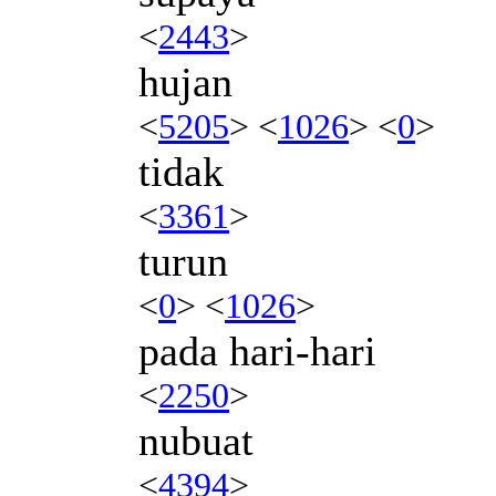
<
2443
>
hujan
<
5205
> <
1026
> <
0
>
tidak
<
3361
>
turun
<
0
> <
1026
>
pada hari-hari
<
2250
>
nubuat
<
4394
>