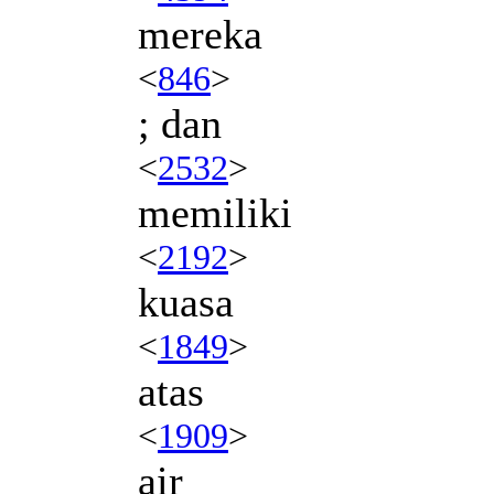
mereka
<
846
>
; dan
<
2532
>
memiliki
<
2192
>
kuasa
<
1849
>
atas
<
1909
>
air