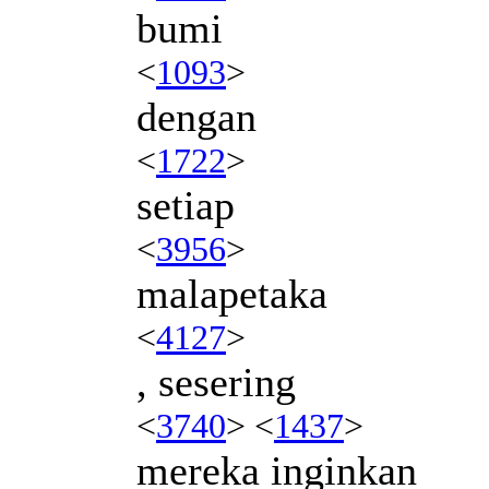
bumi
<
1093
>
dengan
<
1722
>
setiap
<
3956
>
malapetaka
<
4127
>
, sesering
<
3740
> <
1437
>
mereka inginkan