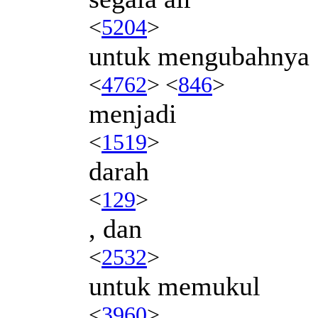
<
5204
>
untuk mengubahnya
<
4762
> <
846
>
menjadi
<
1519
>
darah
<
129
>
, dan
<
2532
>
untuk memukul
<
3960
>