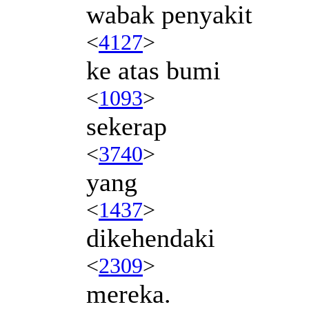
wabak penyakit
<
4127
>
ke atas bumi
<
1093
>
sekerap
<
3740
>
yang
<
1437
>
dikehendaki
<
2309
>
mereka.