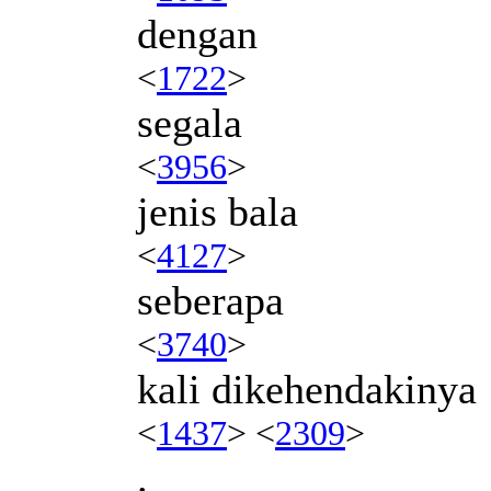
dengan
<
1722
>
segala
<
3956
>
jenis bala
<
4127
>
seberapa
<
3740
>
kali dikehendakinya
<
1437
> <
2309
>
.