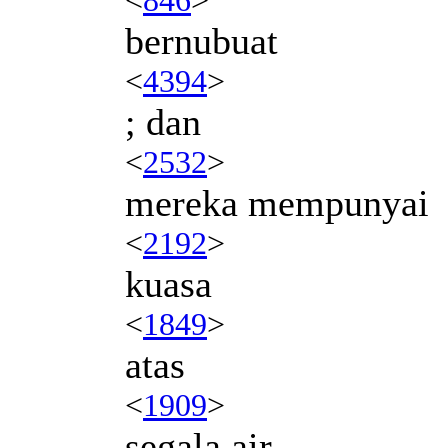
bernubuat
<
4394
>
; dan
<
2532
>
mereka mempunyai
<
2192
>
kuasa
<
1849
>
atas
<
1909
>
segala air