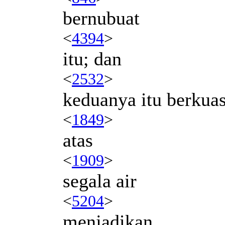
bernubuat
<
4394
>
itu; dan
<
2532
>
keduanya itu berkua
<
1849
>
atas
<
1909
>
segala air
<
5204
>
menjadikan