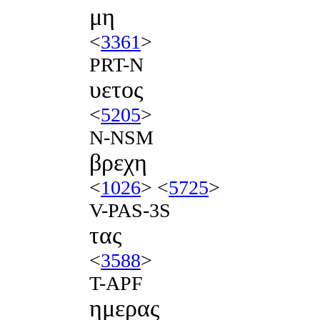
μη
<
3361
>
PRT-N
υετος
<
5205
>
N-NSM
βρεχη
<
1026
> <
5725
>
V-PAS-3S
τας
<
3588
>
T-APF
ημερας