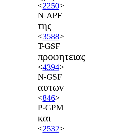
<
2250
>
N-APF
της
<
3588
>
T-GSF
προφητειας
<
4394
>
N-GSF
αυτων
<
846
>
P-GPM
και
<
2532
>