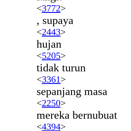
<
3772
>
, supaya
<
2443
>
hujan
<
5205
>
tidak turun
<
3361
>
sepanjang masa
<
2250
>
mereka bernubuat
<
4394
>