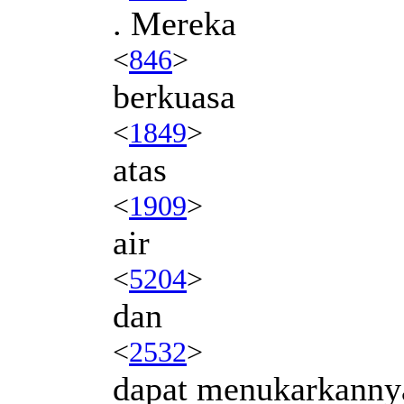
. Mereka
<
846
>
berkuasa
<
1849
>
atas
<
1909
>
air
<
5204
>
dan
<
2532
>
dapat menukarkanny