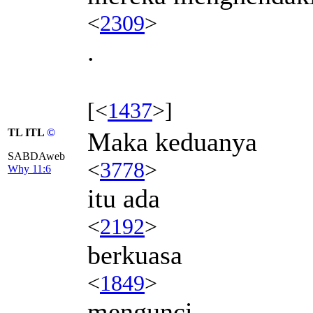
<
2309
>
.
[<
1437
>]
TL ITL
©
Maka keduanya
SABDAweb
<
3778
>
Why 11:6
itu ada
<
2192
>
berkuasa
<
1849
>
mengunci