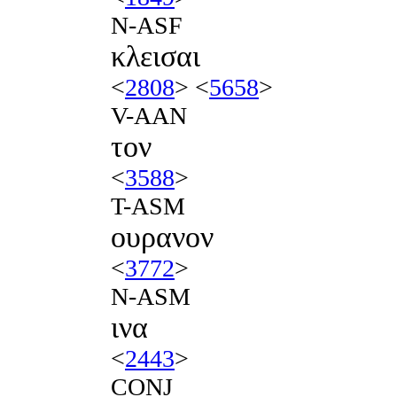
N-ASF
κλεισαι
<
2808
> <
5658
>
V-AAN
τον
<
3588
>
T-ASM
ουρανον
<
3772
>
N-ASM
ινα
<
2443
>
CONJ