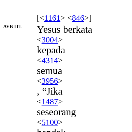
[<
1161
> <
846
>]
AVB ITL
Yesus berkata
<
3004
>
kepada
<
4314
>
semua
<
3956
>
, “Jika
<
1487
>
seseorang
<
5100
>