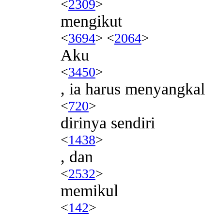
<
2309
>
mengikut
<
3694
> <
2064
>
Aku
<
3450
>
, ia harus menyangkal
<
720
>
dirinya sendiri
<
1438
>
, dan
<
2532
>
memikul
<
142
>