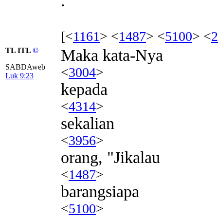
.
[<
1161
> <
1487
> <
5100
> <
2
TL ITL
©
Maka kata-Nya
SABDAweb
<
3004
>
Luk 9:23
kepada
<
4314
>
sekalian
<
3956
>
orang, "Jikalau
<
1487
>
barangsiapa
<
5100
>