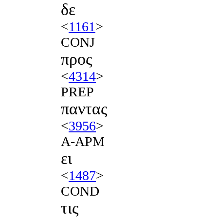
δε
<
1161
>
CONJ
προς
<
4314
>
PREP
παντας
<
3956
>
A-APM
ει
<
1487
>
COND
τις