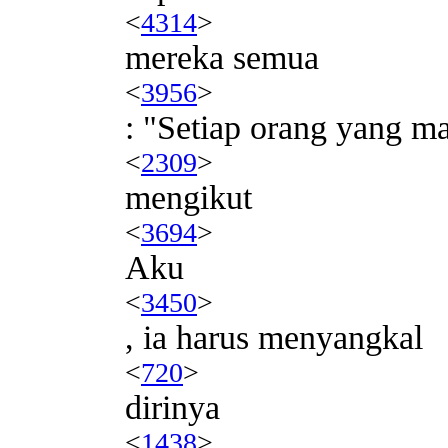
<
4314
>
mereka semua
<
3956
>
: "Setiap orang yang m
<
2309
>
mengikut
<
3694
>
Aku
<
3450
>
, ia harus menyangkal
<
720
>
dirinya
<
1438
>