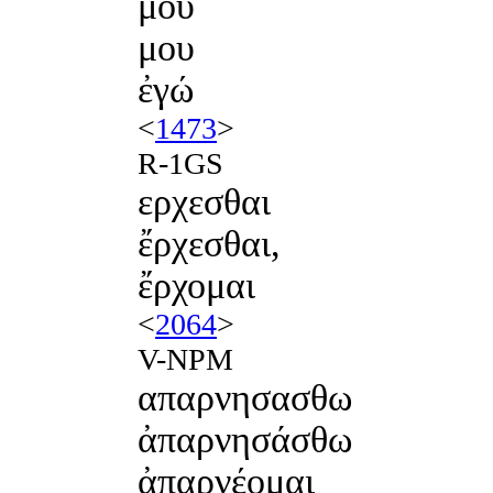
μου
μου
ἐγώ
<
1473
>
R-1GS
ερχεσθαι
ἔρχεσθαι,
ἔρχομαι
<
2064
>
V-NPM
απαρνησασθω
ἀπαρνησάσθω
ἀπαρνέομαι