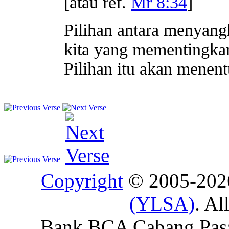
[atau ref.
Mr 8:34
]
Pilihan antara menyangk
kita yang mementingkan d
Pilihan itu akan menent
Copyright
© 2005-20
(YLSA)
. Al
Bank BCA Cabang Pasar