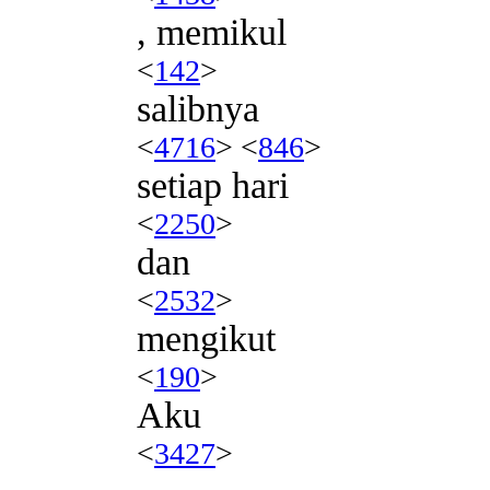
, memikul
<
142
>
salibnya
<
4716
> <
846
>
setiap hari
<
2250
>
dan
<
2532
>
mengikut
<
190
>
Aku
<
3427
>