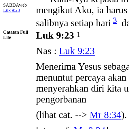
SABDAweb
mengikut Aku, ia harus
Luk 9:23
3
salibnya setiap hari
da
Catatan Full
1
Luk 9:23
Life
Nas :
Luk 9:23
Menerima Yesus sebaga
menuntut percaya akan k
menyerahkan diri kita 
pengorbanan
(lihat cat. -->
Mr 8:34
).