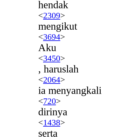
hendak
<
2309
>
mengikut
<
3694
>
Aku
<
3450
>
, haruslah
<
2064
>
ia menyangkali
<
720
>
dirinya
<
1438
>
serta