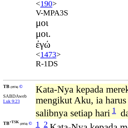
<
190
>
V-MPA3S
μοι
μοι.
ἐγώ
<
1473
>
R-1DS
TB
©
Kata-Nya kepada mere
(1974)
SABDAweb
mengikut Aku, ia harus
Luk 9:23
1
salibnya setiap hari
da
+TSK
1
2
TB
©
Kata-Nya kepada m
(1974)