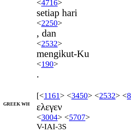
<
4716
>
setiap hari
<
2250
>
, dan
<
2532
>
mengikut-Ku
<
190
>
.
[<
1161
> <
3450
> <
2532
> <
8
GREEK WH
ελεγεν
<
3004
> <
5707
>
V-IAI-3S