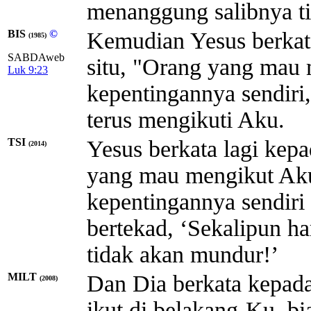
menanggung salibnya tia
BIS
©
Kemudian Yesus berkat
(1985)
SABDAweb
situ, "Orang yang mau
Luk 9:23
kepentingannya sendiri,
terus mengikuti Aku.
TSI
Yesus berkata lagi kep
(2014)
yang mau mengikut Aku
kepentingannya sendiri
bertekad, ‘Sekalipun ha
tidak akan mundur!’
MILT
Dan Dia berkata kepada
(2008)
ikut di belakang-Ku, bi