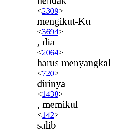
hendak
<
2309
>
mengikut-Ku
<
3694
>
, dia
<
2064
>
harus menyangkal
<
720
>
dirinya
<
1438
>
, memikul
<
142
>
salib