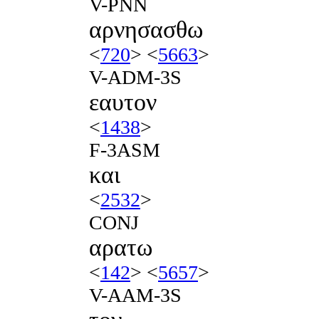
V-PNN
αρνησασθω
<
720
> <
5663
>
V-ADM-3S
εαυτον
<
1438
>
F-3ASM
και
<
2532
>
CONJ
αρατω
<
142
> <
5657
>
V-AAM-3S