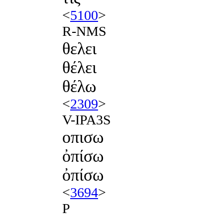
<
5100
>
R-NMS
θελει
θέλει
θέλω
<
2309
>
V-IPA3S
οπισω
ὀπίσω
ὀπίσω
<
3694
>
P