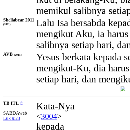
memikul salibnya setiap
Shellabear 2011
Lalu Isa bersabda kepa
(2011)
mengikut Aku, ia harus
salibnya setiap hari, d
AVB
Yesus berkata kepada s
(2015)
mengikut-Ku, dia harus
setiap hari, dan mengik
TB ITL
©
Kata-Nya
SABDAweb
<
3004
>
Luk 9:23
kepada