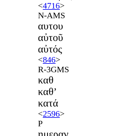
<
4716
>
N-AMS
αυτου
αὐτοῦ
αὐτός
<
846
>
R-3GMS
καθ
καθʼ
κατά
<
2596
>
P
ημεραν