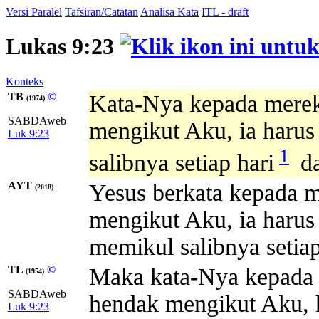
Versi Paralel
Tafsiran/Catatan
Analisa Kata
ITL - draft
Lukas 9:23
Konteks
TB
©
Kata-Nya kepada mere
(1974)
SABDAweb
mengikut Aku, ia harus
Luk 9:23
1
salibnya setiap hari
da
AYT
Yesus berkata kepada m
(2018)
mengikut Aku, ia harus
memikul salibnya setia
TL
©
Maka kata-Nya kepada s
(1954)
SABDAweb
hendak mengikut Aku, h
Luk 9:23