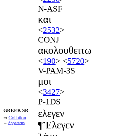
N-ASF
και
<
2532
>
CONJ
ακολουθειτω
<
190
> <
5720
>
V-PAM-3S
μοι
<
3427
>
P-1DS
GREEK SR
ελεγεν
⇒
Collation
¶Ἔλεγεν
→
Apparatus