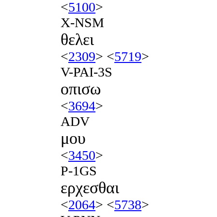
<
5100
>
X-NSM
θελει
<
2309
> <
5719
>
V-PAI-3S
οπισω
<
3694
>
ADV
μου
<
3450
>
P-1GS
ερχεσθαι
<
2064
> <
5738
>