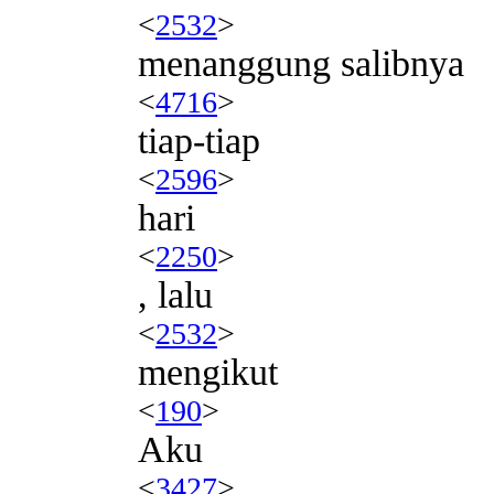
<
2532
>
menanggung salibnya
<
4716
>
tiap-tiap
<
2596
>
hari
<
2250
>
, lalu
<
2532
>
mengikut
<
190
>
Aku
<
3427
>