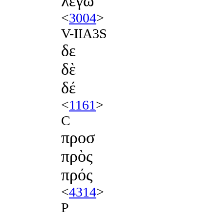
λέγω
<
3004
>
V-IIA3S
δε
δὲ
δέ
<
1161
>
C
προσ
πρὸς
πρός
<
4314
>
P