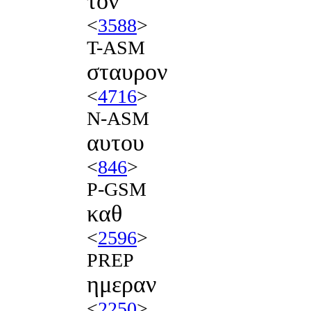
τον
<
3588
>
T-ASM
σταυρον
<
4716
>
N-ASM
αυτου
<
846
>
P-GSM
καθ
<
2596
>
PREP
ημεραν
<
2250
>