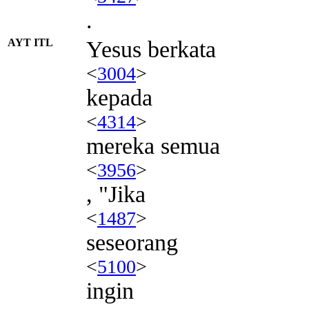
.
AYT ITL
Yesus berkata
<
3004
>
kepada
<
4314
>
mereka semua
<
3956
>
, "Jika
<
1487
>
seseorang
<
5100
>
ingin