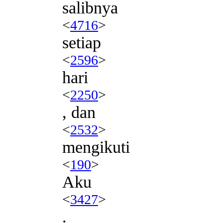
salibnya
<
4716
>
setiap
<
2596
>
hari
<
2250
>
, dan
<
2532
>
mengikuti
<
190
>
Aku
<
3427
>
.