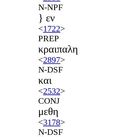
N-NPF
} εν
<
1722
>
PREP
κραιπαλη
<
2897
>
N-DSF
και
<
2532
>
CONJ
μεθη
<
3178
>
N-DSF