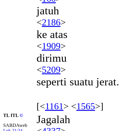
jatuh
<
2186
>
ke atas
<
1909
>
dirimu
<
5209
>
seperti suatu jerat.
[<
1161
> <
1565
>]
TL ITL
©
Jagalah
SABDAweb
<
4337
>
Luk 21:34