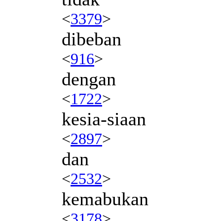
<
3379
>
dibeban
<
916
>
dengan
<
1722
>
kesia-siaan
<
2897
>
dan
<
2532
>
kemabukan
<
3178
>