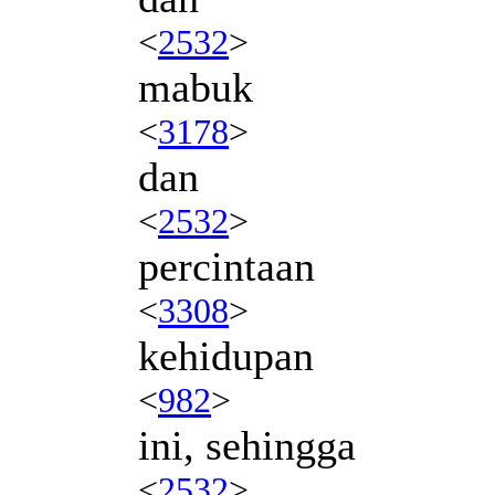
<
2532
>
mabuk
<
3178
>
dan
<
2532
>
percintaan
<
3308
>
kehidupan
<
982
>
ini, sehingga
<
2532
>