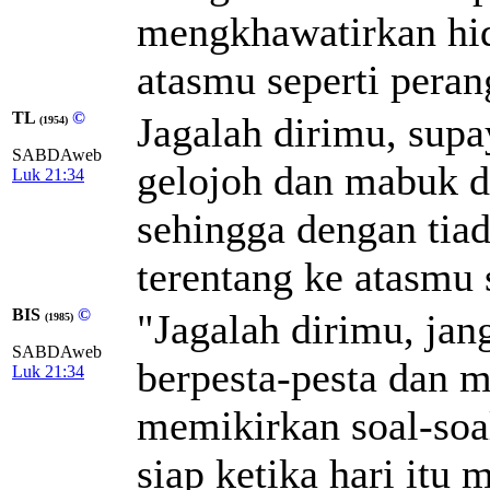
mengkhawatirkan hid
atasmu seperti peran
TL
©
Jagalah dirimu, supa
(1954)
SABDAweb
gelojoh dan mabuk da
Luk 21:34
sehingga dengan tiad
terentang ke atasmu s
BIS
©
"Jagalah dirimu, jan
(1985)
SABDAweb
berpesta-pesta dan 
Luk 21:34
memikirkan soal-soa
siap ketika hari itu 