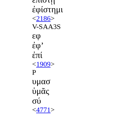
ἐφίστημι
<
2186
>
V-SAA3S
εφ
ἐφʼ
ἐπί
<
1909
>
P
υμασ
ὑμᾶς
σύ
<
4771
>