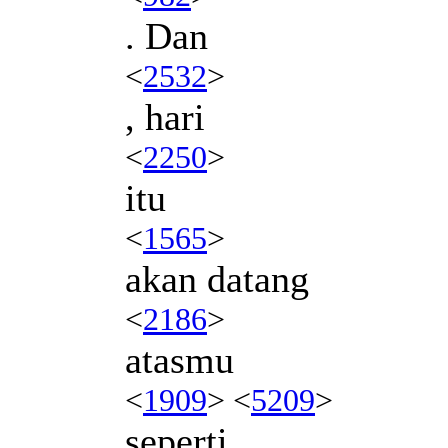
. Dan
<
2532
>
, hari
<
2250
>
itu
<
1565
>
akan datang
<
2186
>
atasmu
<
1909
> <
5209
>
seperti