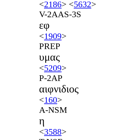
<
2186
> <
5632
>
V-2AAS-3S
εφ
<
1909
>
PREP
υμας
<
5209
>
P-2AP
αιφνιδιος
<
160
>
A-NSM
η
<
3588
>