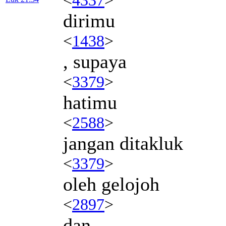
dirimu
<
1438
>
, supaya
<
3379
>
hatimu
<
2588
>
jangan ditakluk
<
3379
>
oleh gelojoh
<
2897
>
dan