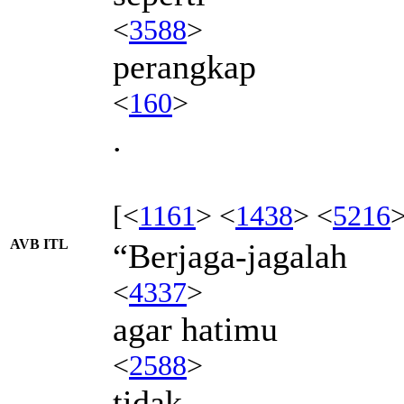
<
3588
>
perangkap
<
160
>
.
[<
1161
> <
1438
> <
5216
>
AVB ITL
“Berjaga-jagalah
<
4337
>
agar hatimu
<
2588
>
tidak