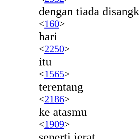
dengan tiada disang
<
160
>
hari
<
2250
>
itu
<
1565
>
terentang
<
2186
>
ke atasmu
<
1909
>
seperti jerat.