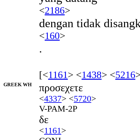
<
2186
>
dengan tidak disang
<
160
>
.
[<
1161
> <
1438
> <
5216
>
GREEK WH
προσεχετε
<
4337
> <
5720
>
V-PAM-2P
δε
<
1161
>