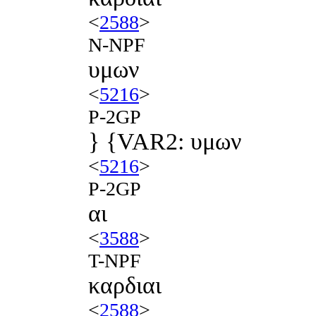
<
2588
>
N-NPF
υμων
<
5216
>
P-2GP
} {VAR2: υμων
<
5216
>
P-2GP
αι
<
3588
>
T-NPF
καρδιαι
<
2588
>