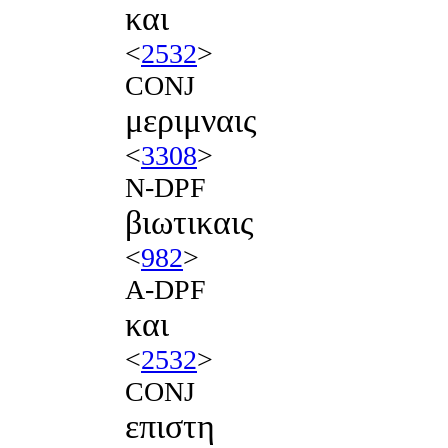
και
<
2532
>
CONJ
μεριμναις
<
3308
>
N-DPF
βιωτικαις
<
982
>
A-DPF
και
<
2532
>
CONJ
επιστη