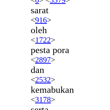
sarat
<
916
>
oleh
<
1722
>
pesta pora
<
2897
>
dan
<
2532
>
kemabukan
<
3178
>
serta