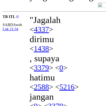
TB ITL
©
"Jagalah
SABDAweb
<
4337
>
Luk 21:34
dirimu
<
1438
>
, supaya
<
3379
> <
0
>
hatimu
<
2588
> <
5216
>
jangan
<
0
> <
3379
>