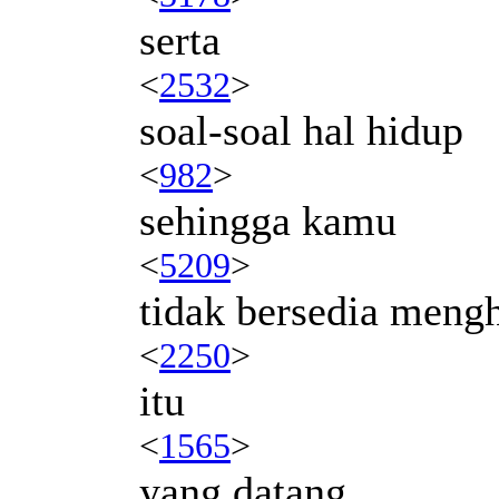
serta
<
2532
>
soal-soal hal hidup
<
982
>
sehingga kamu
<
5209
>
tidak bersedia mengh
<
2250
>
itu
<
1565
>
yang datang