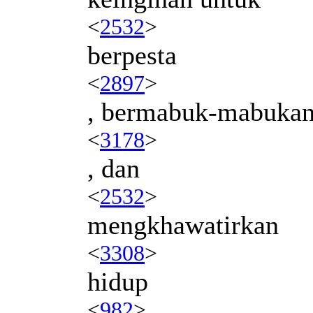
<
2532
>
berpesta
<
2897
>
, bermabuk-mabuka
<
3178
>
, dan
<
2532
>
mengkhawatirkan
<
3308
>
hidup
<
982
>