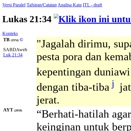
Versi Paralel
Tafsiran/Catatan
Analisa Kata
ITL - draft
Lukas 21:34
Konteks
TB
©
"Jagalah dirimu, sup
(1974)
SABDAweb
pesta pora dan kema
Luk 21:34
kepentingan duniawi
j
dengan tiba-tiba
jat
jerat.
AYT
“Berhati-hatilah aga
(2018)
keinginan untuk ber