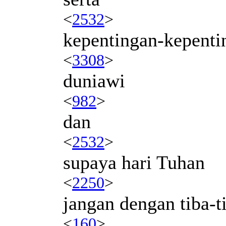
<
2532
>
kepentingan-kepenti
<
3308
>
duniawi
<
982
>
dan
<
2532
>
supaya hari Tuhan
<
2250
>
jangan dengan tiba-t
<
160
>