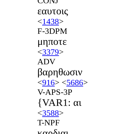
CONJ
εαυτοις
<
1438
>
F-3DPM
μηποτε
<
3379
>
ADV
βαρηθωσιν
<
916
> <
5686
>
V-APS-3P
{VAR1: αι
<
3588
>
T-NPF
καρδιαι