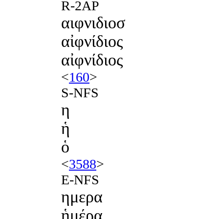
R-2AP
αιφνιδιοσ
αἰφνίδιος
αἰφνίδιος
<
160
>
S-NFS
η
ἡ
ὁ
<
3588
>
E-NFS
ημερα
ἡμέρα