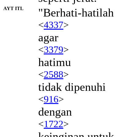
AYT ITL
"Berhati-hatilah
<
4337
>
agar
<
3379
>
hatimu
<
2588
>
tidak dipenuhi
<
916
>
dengan
<
1722
>
keinginan untuk