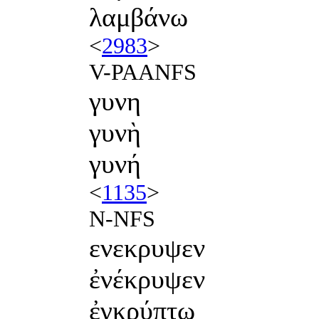
λαμβάνω
<
2983
>
V-PAANFS
γυνη
γυνὴ
γυνή
<
1135
>
N-NFS
ενεκρυψεν
ἐνέκρυψεν
ἐγκρύπτω