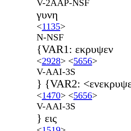
V-2AAP-NSF
γυνη
<
1135
>
N-NSF
{VAR1: εκρυψεν
<
2928
> <
5656
>
V-AAI-3S
} {VAR2: <ενεκρυψ
<
1470
> <
5656
>
V-AAI-3S
} εις
<
1519
>