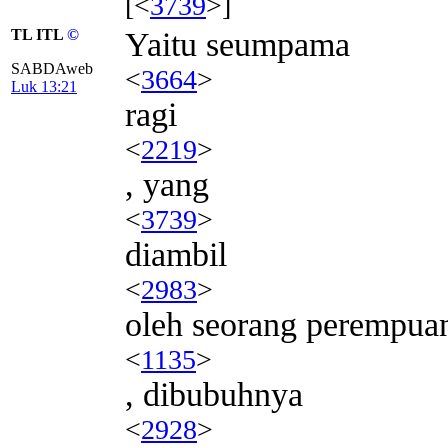
[<
3739
>]
TL ITL
©
Yaitu seumpama
SABDAweb
<
3664
>
Luk 13:21
ragi
<
2219
>
, yang
<
3739
>
diambil
<
2983
>
oleh seorang perempua
<
1135
>
, dibubuhnya
<
2928
>