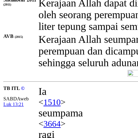
Kerajaan Allah dapat di
(2011)
oleh seorang perempua
liter tepung sampai se
AVB
Kerajaan Allah seumpam
(2015)
perempuan dan dicampu
sehingga seluruh aduna
TB ITL
©
Ia
SABDAweb
<
1510
>
Luk 13:21
seumpama
<
3664
>
ragi