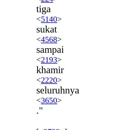
tiga
<
5140
>
sukat
<
4568
>
sampai
<
2193
>
khamir
<
2220
>
seluruhnya
<
3650
>
."