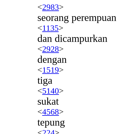
<
2983
>
seorang perempuan
<
1135
>
dan dicampurkan
<
2928
>
dengan
<
1519
>
tiga
<
5140
>
sukat
<
4568
>
tepung
<
224
>