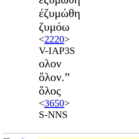
ἐζυμώθη
ζυμόω
<
2220
>
V-IAP3S
ολον
ὅλον.”
ὅλος
<
3650
>
S-NNS