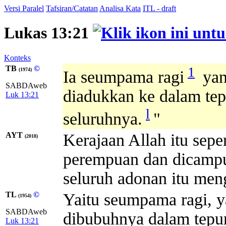
Versi Paralel
Tafsiran/Catatan
Analisa Kata
ITL - draft
Lukas 13:21
Konteks
TB
©
1
(1974)
Ia seumpama ragi
yan
SABDAweb
diadukkan ke dalam tep
Luk 13:21
l
seluruhnya.
"
AYT
Kerajaan Allah itu sepe
(2018)
perempuan dan dicampu
seluruh adonan itu me
TL
©
Yaitu seumpama ragi, y
(1954)
SABDAweb
dibubuhnya dalam tepun
Luk 13:21