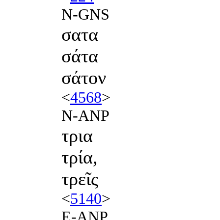
N-GNS
σατα
σάτα
σάτον
<
4568
>
N-ANP
τρια
τρία,
τρεῖς
<
5140
>
E-ANP