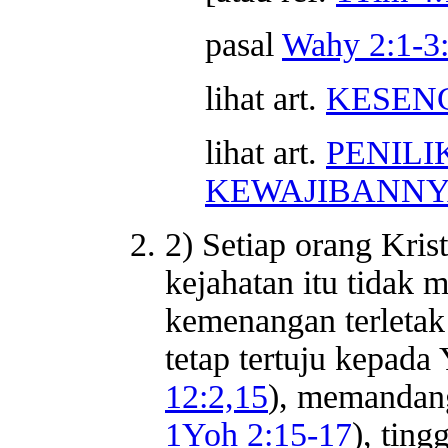
pasal
Wahy 2:1-3
lihat art.
KESEN
lihat art.
PENILI
KEWAJIBANN
2) Setiap orang Krist
kejahatan itu tidak
kemenangan terletak
tetap tertuju kepada
12:2,15
), memandang
1Yoh 2:15-17
), ting