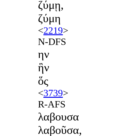
ζύμῃ,
ζύμη
<
2219
>
N-DFS
ην
ἣν
ὅς
<
3739
>
R-AFS
λαβουσα
λαβοῦσα,