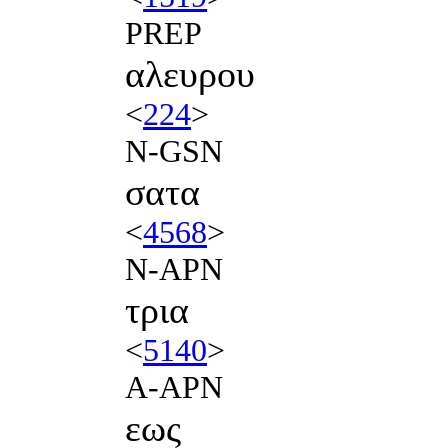
PREP
αλευρου
<
224
>
N-GSN
σατα
<
4568
>
N-APN
τρια
<
5140
>
A-APN
εως