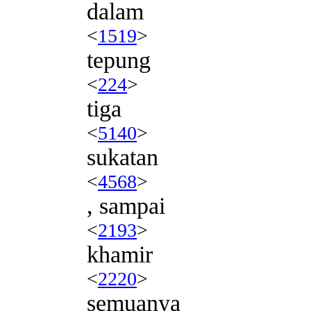
dalam
<
1519
>
tepung
<
224
>
tiga
<
5140
>
sukatan
<
4568
>
, sampai
<
2193
>
khamir
<
2220
>
semuanya