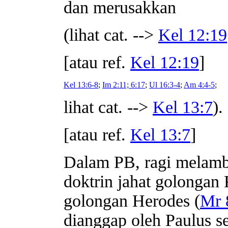
dan merusakkan
(lihat cat. -->
Kel 12:19
[atau ref.
Kel 12:19
]
Kel 13:6-8
;
Im 2:11; 6:17
;
Ul 16:3-4
;
Am 4:4-5
;
lihat cat. -->
Kel 13:7
).
[atau ref.
Kel 13:7
]
Dalam PB, ragi melamb
doktrin jahat golongan F
golongan Herodes (
Mr 
dianggap oleh Paulus 