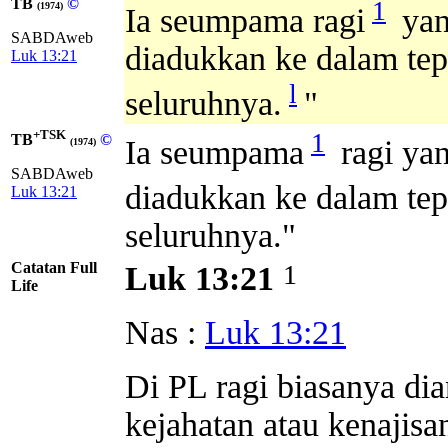
TB
©
1
(1974)
Ia seumpama ragi
yan
SABDAweb
diadukkan ke dalam tep
Luk 13:21
l
seluruhnya.
"
+TSK
1
TB
©
Ia seumpama
ragi ya
(1974)
SABDAweb
diadukkan ke dalam tep
Luk 13:21
seluruhnya."
Catatan Full
1
Luk 13:21
Life
Nas :
Luk 13:21
Di PL ragi biasanya di
kejahatan atau kenajis