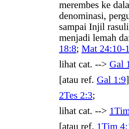
merembes ke dala
denominasi, pergu
sampai Injil rasu
menjadi lemah dan
18:8
;
Mat 24:10-
lihat cat. -->
Gal 
[atau ref.
Gal 1:9
]
2Tes 2:3
;
lihat cat. -->
1Tim
[atau ref.
1Tim 4: