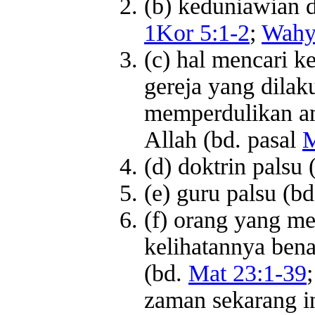
(b) keduniawian d
1Kor 5:1-2
;
Wahy
(c) hal mencari 
gereja yang dilak
memperdulikan am
Allah (bd. pasal
M
(d) doktrin palsu 
(e) guru palsu (b
(f) orang yang me
kelihatannya benar
(bd.
Mat 23:1-39
zaman sekarang in