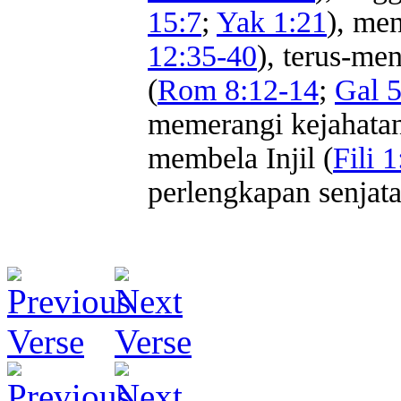
15:7
;
Yak 1:21
), me
12:35-40
), terus-m
(
Rom 8:12-14
;
Gal 
memerangi kejahatan
membela Injil (
Fili 
perlengkapan senjata