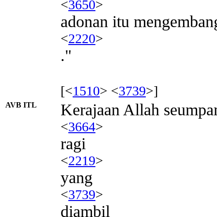
<
3650
>
adonan itu mengemban
<
2220
>
."
[<
1510
> <
3739
>]
AVB ITL
Kerajaan Allah seump
<
3664
>
ragi
<
2219
>
yang
<
3739
>
diambil