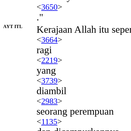
<
3650
>
."
AYT ITL
Kerajaan Allah itu seper
<
3664
>
ragi
<
2219
>
yang
<
3739
>
diambil
<
2983
>
seorang perempuan
<
1135
>