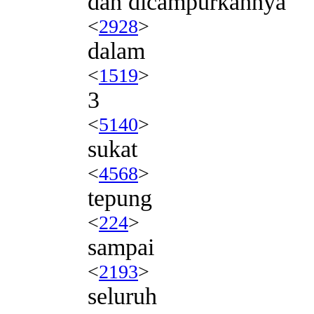
dan dicampurkannya
<
2928
>
dalam
<
1519
>
3
<
5140
>
sukat
<
4568
>
tepung
<
224
>
sampai
<
2193
>
seluruh