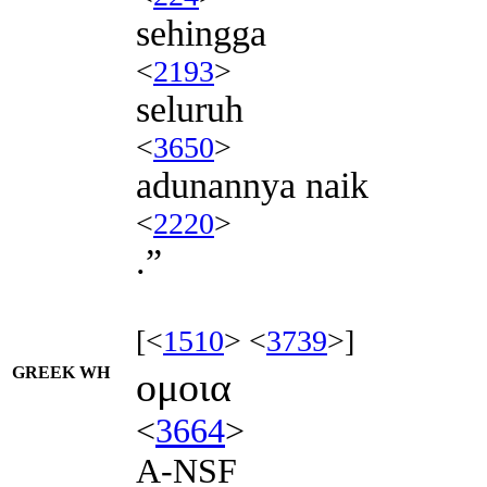
sehingga
<
2193
>
seluruh
<
3650
>
adunannya naik
<
2220
>
.”
[<
1510
> <
3739
>]
GREEK WH
ομοια
<
3664
>
A-NSF