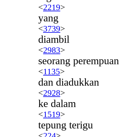
<
2219
>
yang
<
3739
>
diambil
<
2983
>
seorang perempuan
<
1135
>
dan diadukkan
<
2928
>
ke dalam
<
1519
>
tepung terigu
<
224
>