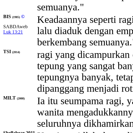
semuanya."
BIS
©
Keadaannya seperti rag
(1985)
SABDAweb
lalu diaduk dengan empa
Luk 13:21
berkembang semuanya.
TSI
ragi yang dicampurkan
(2014)
tepung yang sangat ban
tepungnya banyak, tet
dipanggang menjadi rot
MILT
Ia itu seumpama ragi, 
(2008)
wanita mengadukkannya
seluruhnya dikhamirkan
Shellabear 2011