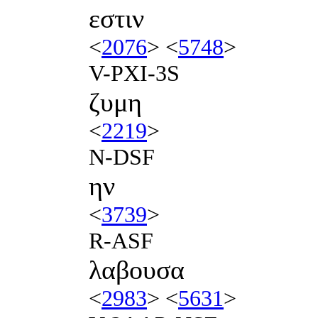
εστιν
<
2076
> <
5748
>
V-PXI-3S
ζυμη
<
2219
>
N-DSF
ην
<
3739
>
R-ASF
λαβουσα
<
2983
> <
5631
>