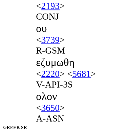
<
2193
>
CONJ
ου
<
3739
>
R-GSM
εζυμωθη
<
2220
> <
5681
>
V-API-3S
ολον
<
3650
>
A-ASN
GREEK SR