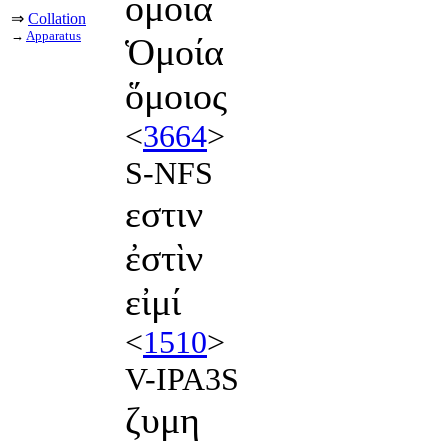
ομοια
⇒
Collation
→
Apparatus
Ὁμοία
ὅμοιος
<
3664
>
S-NFS
εστιν
ἐστὶν
εἰμί
<
1510
>
V-IPA3S
ζυμη