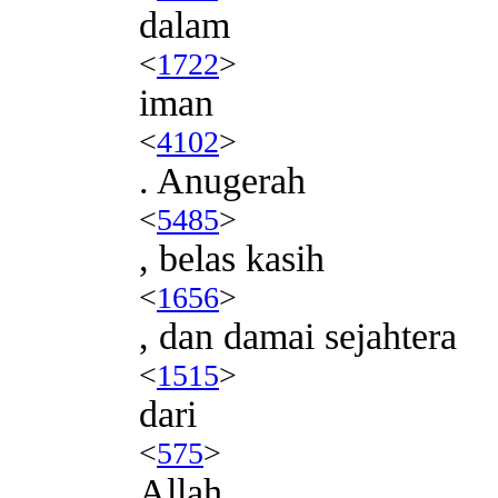
dalam
<
1722
>
iman
<
4102
>
. Anugerah
<
5485
>
, belas kasih
<
1656
>
, dan damai sejahtera
<
1515
>
dari
<
575
>
Allah