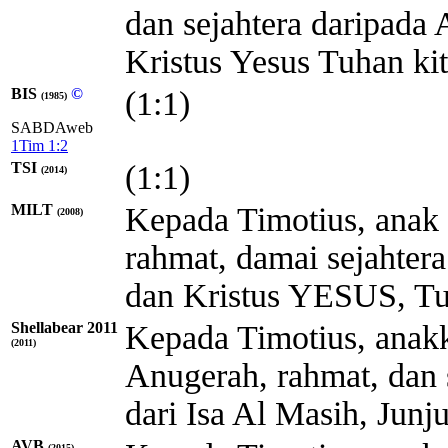
dan sejahtera daripada 
Kristus Yesus Tuhan kit
BIS
©
(1:1)
(1985)
SABDAweb
1Tim 1:2
TSI
(1:1)
(2014)
MILT
Kepada Timotius, anak
(2008)
rahmat, damai sejahtera
dan Kristus YESUS, Tu
Shellabear 2011
Kepada Timotius, anak
(2011)
Anugerah, rahmat, dan 
dari Isa Al Masih, Junj
AVB
(2015)