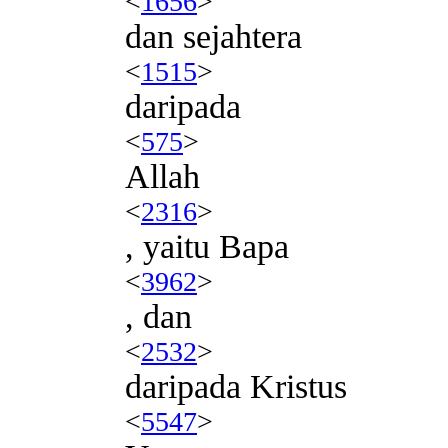
<
1656
>
dan sejahtera
<
1515
>
daripada
<
575
>
Allah
<
2316
>
, yaitu Bapa
<
3962
>
, dan
<
2532
>
daripada Kristus
<
5547
>