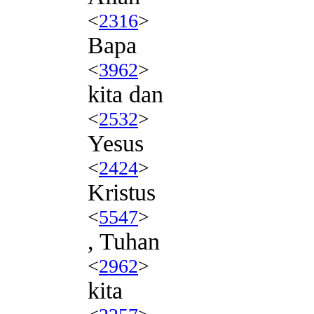
<
2316
>
Bapa
<
3962
>
kita dan
<
2532
>
Yesus
<
2424
>
Kristus
<
5547
>
, Tuhan
<
2962
>
kita