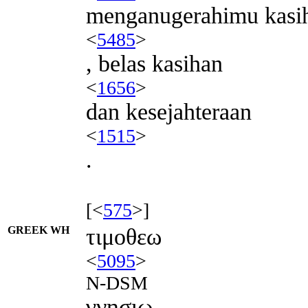
menganugerahimu kasih
<
5485
>
, belas kasihan
<
1656
>
dan kesejahteraan
<
1515
>
.
[<
575
>]
GREEK WH
τιμοθεω
<
5095
>
N-DSM
γνησιω