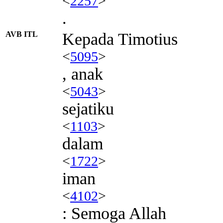
<
2257
>
.
AVB ITL
Kepada Timotius
<
5095
>
, anak
<
5043
>
sejatiku
<
1103
>
dalam
<
1722
>
iman
<
4102
>
: Semoga Allah