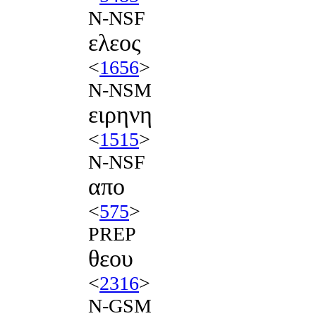
N-NSF
ελεος
<
1656
>
N-NSM
ειρηνη
<
1515
>
N-NSF
απο
<
575
>
PREP
θεου
<
2316
>
N-GSM