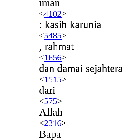
iman
<
4102
>
: kasih karunia
<
5485
>
, rahmat
<
1656
>
dan damai sejahtera
<
1515
>
dari
<
575
>
Allah
<
2316
>
Bapa