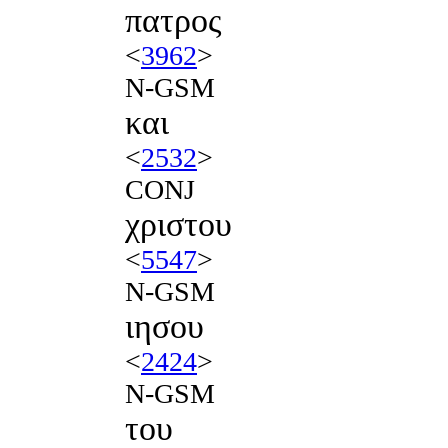
πατρος
<
3962
>
N-GSM
και
<
2532
>
CONJ
χριστου
<
5547
>
N-GSM
ιησου
<
2424
>
N-GSM
του