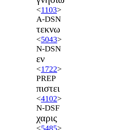
<
1103
>
A-DSN
τεκνω
<
5043
>
N-DSN
εν
<
1722
>
PREP
πιστει
<
4102
>
N-DSF
χαρις
<
5485
>