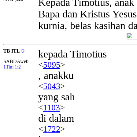
Kepada Timotius, anak 
Bapa dan Kristus Yesu
kurnia, belas kasihan d
TB ITL
©
kepada Timotius
SABDAweb
<
5095
>
1Tim 1:2
, anakku
<
5043
>
yang sah
<
1103
>
di dalam
<
1722
>