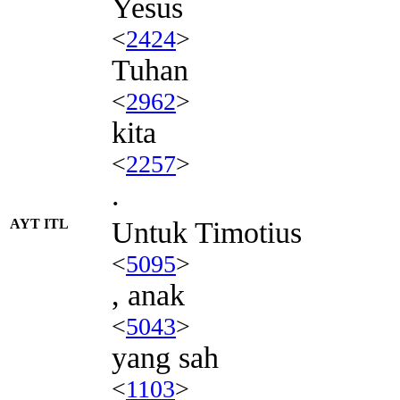
Yesus
<
2424
>
Tuhan
<
2962
>
kita
<
2257
>
.
AYT ITL
Untuk Timotius
<
5095
>
, anak
<
5043
>
yang sah
<
1103
>