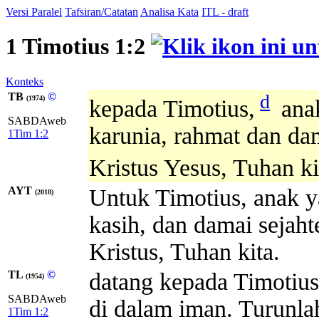
Versi Paralel
Tafsiran/Catatan
Analisa Kata
ITL - draft
1 Timotius 1:2
Konteks
TB
©
d
(1974)
kepada Timotius,
ana
SABDAweb
karunia, rahmat dan dam
1Tim 1:2
Kristus Yesus, Tuhan ki
AYT
Untuk Timotius, anak y
(2018)
kasih, dan damai sejaht
Kristus, Tuhan kita.
TL
©
datang kepada Timotius
(1954)
SABDAweb
di dalam iman. Turunla
1Tim 1:2