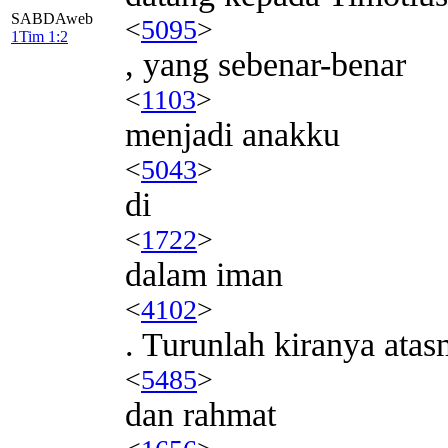
SABDAweb
<
5095
>
1Tim 1:2
, yang sebenar-benar
<
1103
>
menjadi anakku
<
5043
>
di
<
1722
>
dalam iman
<
4102
>
. Turunlah kiranya ata
<
5485
>
dan rahmat