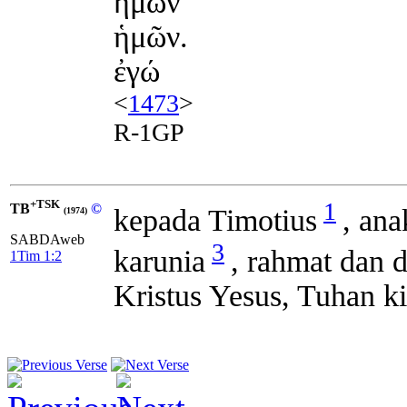
ημων
ἡμῶν.
ἐγώ
<
1473
>
R-1GP
+TSK
1
TB
©
kepada Timotius
, an
(1974)
SABDAweb
3
karunia
, rahmat dan 
1Tim 1:2
Kristus Yesus, Tuhan ki