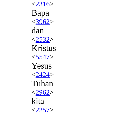
<
2316
>
Bapa
<
3962
>
dan
<
2532
>
Kristus
<
5547
>
Yesus
<
2424
>
Tuhan
<
2962
>
kita
<
2257
>