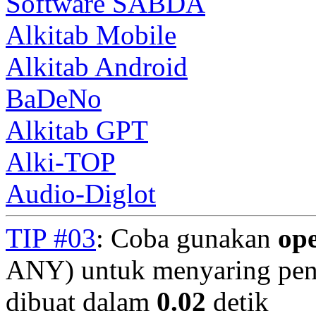
Software SABDA
Alkitab Mobile
Alkitab Android
BaDeNo
Alkitab GPT
Alki-TOP
Audio-Diglot
TIP #03
: Coba gunakan
op
ANY) untuk menyaring penc
dibuat dalam
0.02
detik