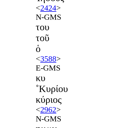
<
2424
>
N-GMS
του
τοῦ
ὁ
<
3588
>
E-GMS
κυ
˚Κυρίου
κύριος
<
2962
>
N-GMS