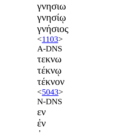
γνησιω
γνησίῳ
γνήσιος
<
1103
>
A-DNS
τεκνω
τέκνῳ
τέκνον
<
5043
>
N-DNS
εν
ἐν