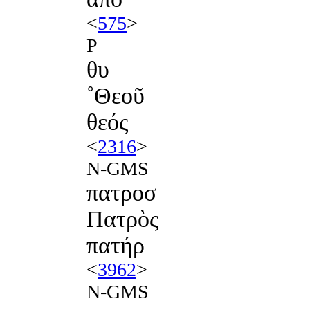
<
575
>
P
θυ
˚Θεοῦ
θεός
<
2316
>
N-GMS
πατροσ
Πατρὸς
πατήρ
<
3962
>
N-GMS