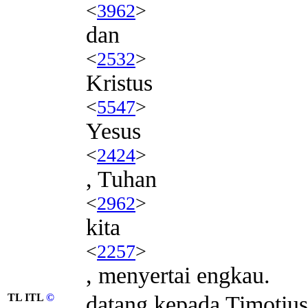
<
3962
>
dan
<
2532
>
Kristus
<
5547
>
Yesus
<
2424
>
, Tuhan
<
2962
>
kita
<
2257
>
, menyertai engkau.
TL ITL
©
datang kepada Timotius