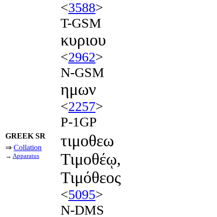
<
3588
>
T-GSM
κυριου
<
2962
>
N-GSM
ημων
<
2257
>
P-1GP
GREEK SR
τιμοθεω
⇒
Collation
Τιμοθέῳ,
→
Apparatus
Τιμόθεος
<
5095
>
N-DMS