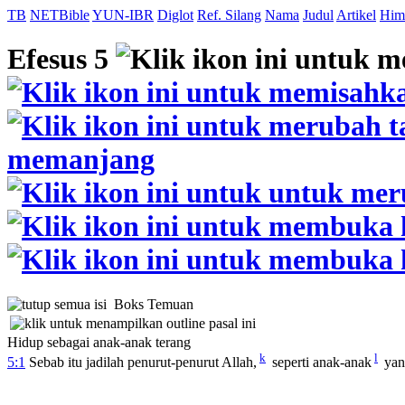
TB
NETBible
YUN-IBR
Diglot
Ref. Silang
Nama
Judul
Artikel
Him
Efesus 5
Boks Temuan
Hidup sebagai anak-anak terang
k
l
5:1
Sebab itu jadilah penurut-penurut Allah,
seperti anak-anak
yan