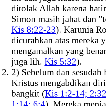
ditolak Allah karena hati
Simon masih jahat dan "te
Kis 8:22-23
). Karunia R
dicurahkan atas mereka y
mengamalkan yang benar
juga lih.
Kis 5:32
).
2) Sebelum dan sesudah h
Kristus mengabdikan dir
bangkit (
Kis 1:2-14; 2:3
1:14; 6:4
). Mereka menja