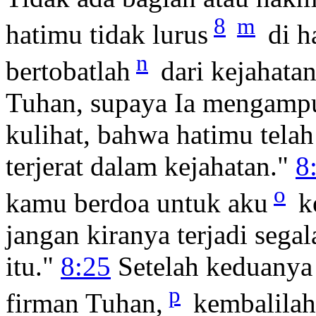
8
m
hatimu tidak lurus
di h
n
bertobatlah
dari kejahata
Tuhan, supaya Ia mengampu
kulihat, bahwa hatimu telah
terjerat dalam kejahatan."
8
o
kamu berdoa untuk aku
k
jangan kiranya terjadi sega
itu."
8:25
Setelah keduanya
p
firman Tuhan,
kembalilah