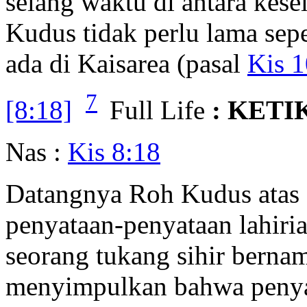
selang waktu di antara kes
Kudus tidak perlu lama sep
ada di Kaisarea (pasal
Kis 1
7
[8:18]
Full Life
: KETI
Nas :
Kis 8:18
Datangnya Roh Kudus atas o
penyataan-penyataan lahiri
seorang tukang sihir berna
menyimpulkan bahwa penyat