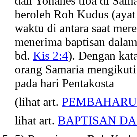
dan Yohanes tiba di Sam
beroleh Roh Kudus (aya
waktu di antara saat mer
menerima baptisan dala
bd.
Kis 2:4
). Dengan kat
orang Samaria mengikuti
pada hari Pentakosta
(lihat art.
PEMBAHARU
lihat art.
BAPTISAN D