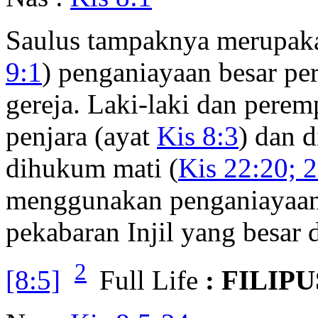
Saulus tampaknya merupak
9:1
) penganiayaan besar pe
gereja. Laki-laki dan pere
penjara (ayat
Kis 8:3
) dan d
dihukum mati (
Kis 22:20; 
menggunakan penganiayaan 
pekabaran Injil yang besar d
2
[8:5]
Full Life
: FILIP