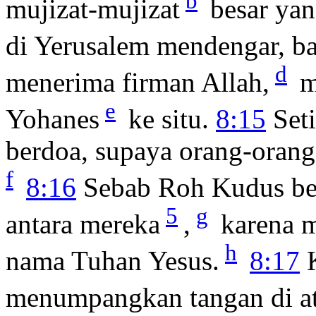
b
mujizat-mujizat
besar yan
di Yerusalem mendengar, b
d
menerima firman Allah,
m
e
Yohanes
ke situ.
8:15
Seti
berdoa, supaya orang-orang
f
8:16
Sebab Roh Kudus bel
5
g
antara mereka
,
karena m
h
nama Tuhan Yesus.
8:17
K
menumpangkan tangan di at