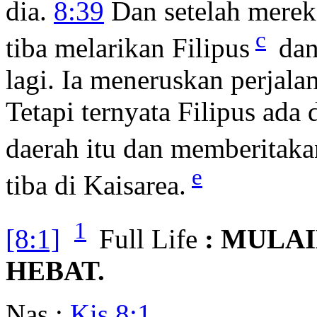
dia.
8:39
Dan setelah mereka
c
tiba melarikan Filipus
dan 
lagi. Ia meneruskan perjal
Tetapi ternyata Filipus ada 
daerah itu dan memberitakan
e
tiba di Kaisarea.
1
[8:1]
Full Life
: MULA
HEBAT.
Nas :
Kis 8:1