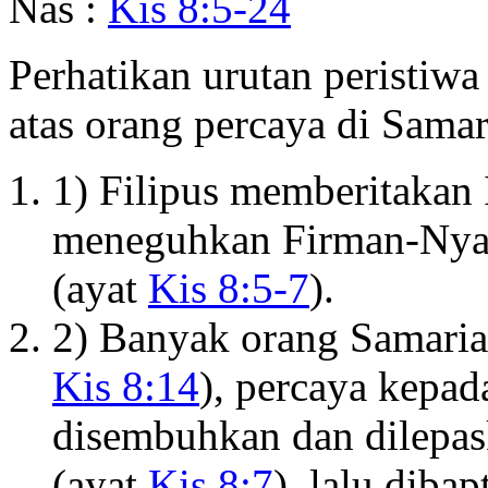
Nas :
Kis 8:5-24
Perhatikan urutan peristiw
atas orang percaya di Samar
1) Filipus memberitakan 
meneguhkan Firman-Nya 
(ayat
Kis 8:5-7
).
2) Banyak orang Samaria
Kis 8:14
), percaya kepad
disembuhkan dan dilepas
(ayat
Kis 8:7
), lalu dibap