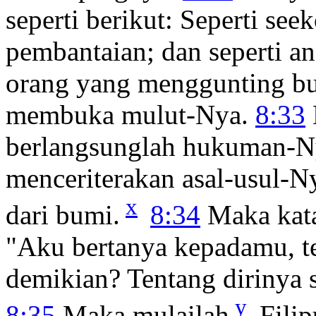
seperti berikut: Seperti se
pembantaian; dan seperti a
orang yang menggunting bul
membuka mulut-Nya.
8:33
berlangsunglah hukuman-Ny
menceriterakan asal-usul-
x
dari bumi.
8:34
Maka kata 
"Aku bertanya kepadamu, te
demikian? Tentang dirinya s
y
8:35
Maka mulailah
Filip