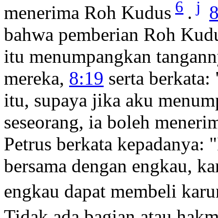
6
j
menerima Roh Kudus
.
8
bahwa pemberian Roh Kudus 
itu menumpangkan tangann
mereka,
8:19
serta berkata:
itu, supaya jika aku menum
seseorang, ia boleh mener
Petrus berkata kepadanya: 
bersama dengan engkau, k
engkau dapat membeli karu
Tidak ada bagian atau hak