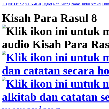
TB
NETBible
YUN-IBR
Diglot
Ref. Silang
Nama
Judul
Artikel
Him
Kisah Para Rasul 8