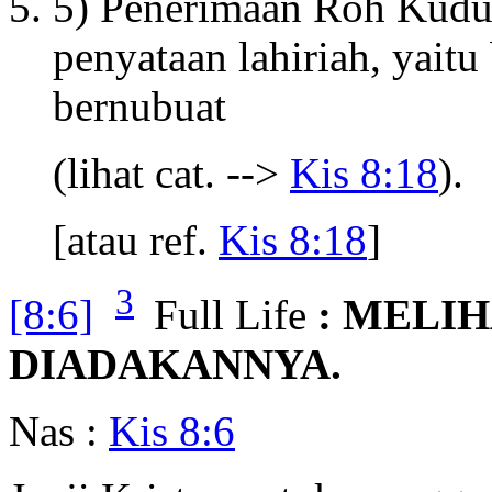
5) Penerimaan Roh Kudus
penyataan lahiriah, yait
bernubuat
(lihat cat. -->
Kis 8:18
).
[atau ref.
Kis 8:18
]
3
[8:6]
Full Life
: MELI
DIADAKANNYA.
Nas :
Kis 8:6