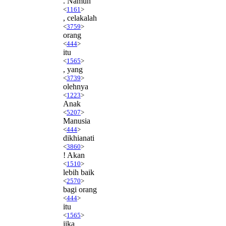
. Namun
<
1161
>
, celakalah
<
3759
>
orang
<
444
>
itu
<
1565
>
, yang
<
3739
>
olehnya
<
1223
>
Anak
<
5207
>
Manusia
<
444
>
dikhianati
<
3860
>
! Akan
<
1510
>
lebih baik
<
2570
>
bagi orang
<
444
>
itu
<
1565
>
jika