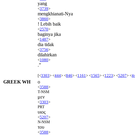
yang
<
3739
>
mengkhianati-Nya
<
3860
>
! Lebih baik
<
2570
>
baginya jika
<
1487
>
dia tidak
<
3756
>
dilahirkan
<
1080
>
.”
[<
3303
> <
444
> <
846
> <
1161
> <
1565
> <
1223
> <
5207
> <
4
GREEK WH
ο
<
3588
>
T-NSM
μεν
<
3303
>
PRT
υιος
<
5207
>
N-NSM
του
<
3588
>