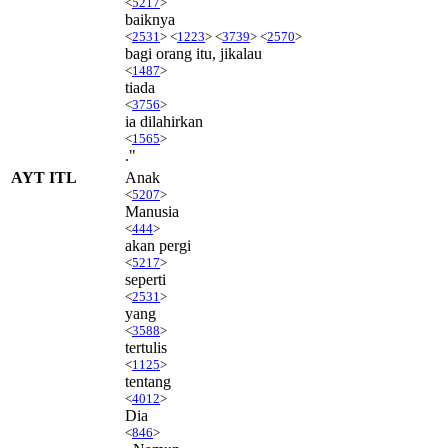
<
5217
>
baiknya
<
2531
> <
1223
> <
3739
> <
2570
>
bagi orang itu, jikalau
<
1487
>
tiada
<
3756
>
ia dilahirkan
<
1565
>
."
AYT ITL
Anak
<
5207
>
Manusia
<
444
>
akan pergi
<
5217
>
seperti
<
2531
>
yang
<
3588
>
tertulis
<
1125
>
tentang
<
4012
>
Dia
<
846
>