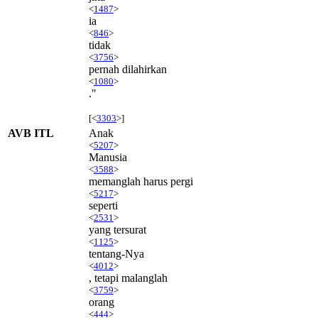
<
1487
>
ia
<
846
>
tidak
<
3756
>
pernah dilahirkan
<
1080
>
."
[<
3303
>]
AVB ITL
Anak
<
5207
>
Manusia
<
3588
>
memanglah harus pergi
<
5217
>
seperti
<
2531
>
yang tersurat
<
1125
>
tentang-Nya
<
4012
>
, tetapi malanglah
<
3759
>
orang
<
444
>